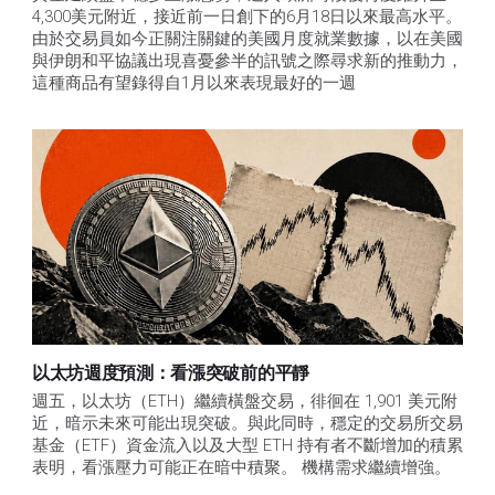
4,300美元附近，接近前一日創下的6月18日以來最高水平。
由於交易員如今正關注關鍵的美國月度就業數據，以在美國
與伊朗和平協議出現喜憂參半的訊號之際尋求新的推動力，
這種商品有望錄得自1月以來表現最好的一週
以太坊週度預測：看漲突破前的平靜
週五，以太坊（ETH）繼續橫盤交易，徘徊在 1,901 美元附
近，暗示未來可能出現突破。與此同時，穩定的交易所交易
基金（ETF）資金流入以及大型 ETH 持有者不斷增加的積累
表明，看漲壓力可能正在暗中積聚。 機構需求繼續增強。