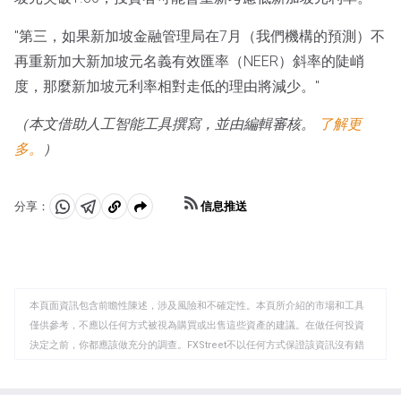
"第三，如果新加坡金融管理局在7月（我們機構的預測）不
再重新加大新加坡元名義有效匯率（NEER）斜率的陡峭
度，那麼新加坡元利率相對走低的理由將減少。"
（本文借助人工智能工具撰寫，並由編輯審核。
了解更
多。
）
信息推送
分享：
分
分
複
享
享
製
至
至
到
WhatsApp
Telegram
剪
本頁面資訊包含前瞻性陳述，涉及風險和不確定性。本頁所介紹的市場和工具
貼
僅供參考，不應以任何方式被視為購買或出售這些資產的建議。在做任何投資
板
決定之前，你都應該做充分的調查。FXStreet不以任何方式保證該資訊沒有錯
誤、錯誤或重大錯報。它也不保證這些資料是及時的。在公開市場投資涉及很
大的風險，包括損失全部或部分投資，以及精神上的痛苦。所有與投資有關的