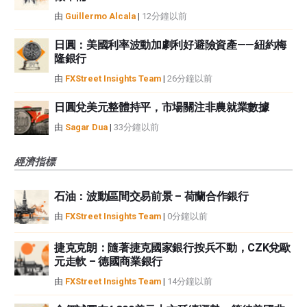
由
Guillermo Alcala
|
12分鐘以前
日圓：美國利率波動加劇利好避險資產——紐約梅
隆銀行
由
FXStreet Insights Team
|
26分鐘以前
日圓兌美元整體持平，市場關注非農就業數據
由
Sagar Dua
|
33分鐘以前
經濟指標
石油：波動區間交易前景 – 荷蘭合作銀行
由
FXStreet Insights Team
|
0分鐘以前
捷克克朗：隨著捷克國家銀行按兵不動，CZK兌歐
元走軟 – 德國商業銀行
由
FXStreet Insights Team
|
14分鐘以前