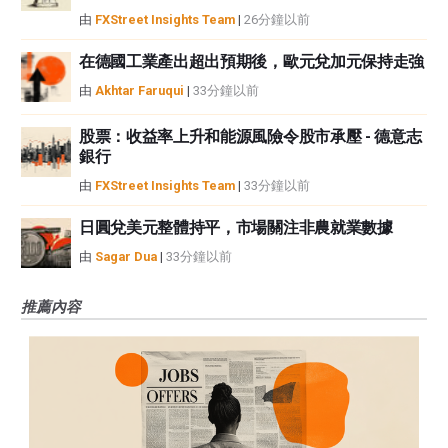
由
FXStreet Insights Team
|
26分鐘以前
在德國工業產出超出預期後，歐元兌加元保持走強
由
Akhtar Faruqui
|
33分鐘以前
股票：收益率上升和能源風險令股市承壓 - 德意志
銀行
由
FXStreet Insights Team
|
33分鐘以前
日圓兌美元整體持平，市場關注非農就業數據
由
Sagar Dua
|
33分鐘以前
推薦內容