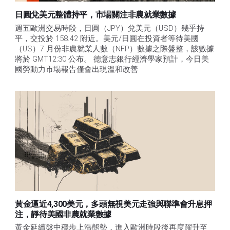
日圓兌美元整體持平，市場關注非農就業數據
週五歐洲交易時段，日圓（JPY）兌美元（USD）幾乎持
平，交投於 158.42 附近。美元/日圓在投資者等待美國
（US）7 月份非農就業人數（NFP）數據之際盤整，該數據
將於 GMT12:30 公布。 德意志銀行經濟學家預計，今日美
國勞動力市場報告僅會出現溫和改善
黃金逼近4,300美元，多頭無視美元走強與聯準會升息押
注，靜待美國非農就業數據
黃金延續盤中穩步上漲態勢，進入歐洲時段後再度躍升至