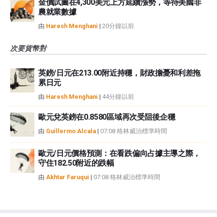
金價試圖在4,300美元上方延續漲勢，等待美國非
農就業數據
由
Haresh Menghani
|
20分鐘以前
次要貨幣對
英鎊/日元在213.00附近持穩，財政擔憂和利差拖
累日元
由
Haresh Menghani
|
44分鐘以前
歐元兌英鎊在0.8580區域再次受阻後企穩
由
Guillermo Alcala
|
07:08 格林威治標準時間
歐元/日元價格預測：在看跌偏向占據主導之際，
守住182.50附近的跌幅
由
Akhtar Faruqui
|
07:08 格林威治標準時間