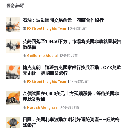
風險、損失和成本，包括本金的全部損失，均由您負責。本文僅代表作者個人
最新新聞
觀點，並不代表FXStreet或其廣告商的官方政策或立場。作者不對本頁連結的
資訊負責。
石油：波動區間交易前景 – 荷蘭合作銀行
如果文章正文中沒有明確提到，在撰寫本文時，作者在本文中提到的任何股票
中都沒有頭寸，也沒有與文中提到的任何公司有業務關係。除了FXStreet，作
由
FXStreet Insights Team
|
0分鐘以前
者沒有收到撰寫這篇文章的報酬。
FXStreet和作者不提供個性化的建議。作者對該資訊的準確性、完整性或適用
英鎊回落至1.3450下方，市場為美國非農就業報告
性不作任何陳述。FXStreet和作者將不承擔任何錯誤，遺漏或任何損失，傷害
做準備
或損害由此資訊及其顯示或使用引起的。錯誤和遺漏除外。本文作者和
由
Guillermo Alcala
|
12分鐘以前
FXStreet並非註冊投資顧問，本文內容無意提供任何投資建議。
捷克克朗：隨著捷克國家銀行按兵不動，CZK兌歐
元走軟 – 德國商業銀行
由
FXStreet Insights Team
|
14分鐘以前
金價試圖在4,300美元上方延續漲勢，等待美國非
農就業數據
由
Haresh Menghani
|
20分鐘以前
日圓：美國利率波動加劇利好避險資產——紐約梅
隆銀行