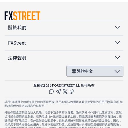
關於我們
FXStreet
法律聲明
繁體中文
版權©2026 FOREXSTREET S.L.版權所有
註釋: 本網頁上的所有信息隨時可能更改. 使用本網站的瀏覽者必須接受我們的用戶協議. 請仔細
閱讀我們的保密協議和合法聲明。
外匯保證金交易隱含巨大風險，可能不適合所有投資者。過高的杠桿作用可以使您獲利，當然
也可能會使您蒙受虧損。在決定進行外匯保證金交易之前，您應該謹慎考慮您的投資目的，經
驗等級和冒險欲望。在外匯保證金交易中，虧損的風險可能超過您最初的保證金資金，因此，
如果您不能承擔資金的損失，最好不要投資外匯。您應該明白與外匯交易相關聯的所有風險，