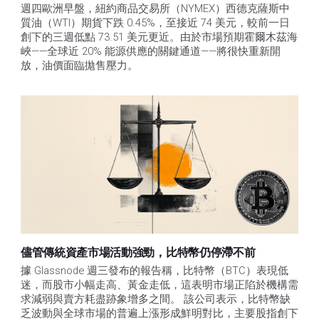
週四歐洲早盤，紐約商品交易所（NYMEX）西德克薩斯中
質油（WTI）期貨下跌 0.45%，至接近 74 美元，較前一日
創下的三週低點 73.51 美元更近。由於市場預期霍爾木茲海
峽——全球近 20% 能源供應的關鍵通道——將很快重新開
放，油價面臨拋售壓力。 
儘管傳統資產市場活動強勁，比特幣仍停滯不前
據 Glassnode 週三發布的報告稱，比特幣（BTC）表現低
迷，而股市小幅走高、黃金走低，這表明市場正陷於機構需
求減弱與賣方耗盡跡象增多之間。 該公司表示，比特幣缺
乏波動與全球市場的普遍上漲形成鮮明對比，主要股指創下