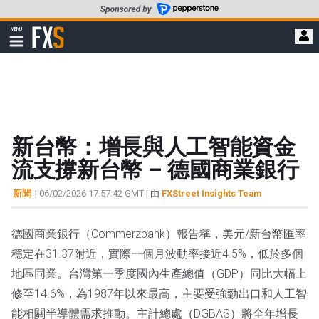
轉
至
FXStreet
MENU
主
顯
示
要
導
內
航
容
新台幣：增長與人工智能資金
流支撐新台幣 – 德國商業銀行
新聞
|
06/02/2026 17:57:42 GMT
| 由
FXStreet Insights Team
德國商業銀行（Commerzbank）報告稱，美元/新台幣匯率
穩定在31.37附近，實際一個月波動率接近4.5%，低於多個
地區同業。台灣第一季度國內生產總值（GDP）同比大幅上
修至14.6%，為1987年以來最高，主要受強勁出口和人工智
能相關半導體需求推動。主計總處（DGBAS）將全年增長