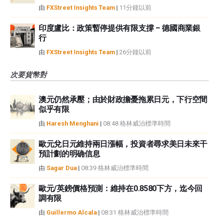
由
FXStreet Insights Team
|
11分鐘以前
印度盧比：政策暫停提供有限支撐 – 德國商業銀
行
由
FXStreet Insights Team
|
26分鐘以前
次要貨幣對
澳元仍然承壓；由於財政擔憂拖累日元，下行空間
似乎有限
由
Haresh Menghani
|
08:48 格林威治標準時間
歐元兌日元維持兩日漲幅，投資者尋求美日未來干
預計劃的明确信息
由
Sagar Dua
|
08:39 格林威治標準時間
歐元/英鎊價格預測：維持在0.8580下方，迄今回
調有限
由
Guillermo Alcala
|
08:31 格林威治標準時間