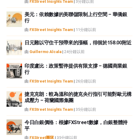
由
FXStreet Insights Team
|
3分鐘以前
FXStreet和作者不提供個性化的建議。作者對該資訊的準確性、完整性或適用
性不作任何陳述。FXStreet和作者將不承擔任何錯誤，遺漏或任何損失，傷害
美元：依賴數據的美聯儲限制上行空間 – 華僑銀
行
或損害由此資訊及其顯示或使用引起的。錯誤和遺漏除外。本文作者和
FXStreet並非註冊投資顧問，本文內容無意提供任何投資建議。
由
FXStreet Insights Team
|
11分鐘以前
日元難以守住干預帶來的漲幅，徘徊於158.00附近
由
Guillermo Alcala
|
24分鐘以前
印度盧比：政策暫停提供有限支撐 – 德國商業銀
行
由
FXStreet Insights Team
|
26分鐘以前
捷克克朗：較為溫和的捷克央行指引可能對歐元構
成壓力 – 荷蘭國際集團
由
FXStreet Insights Team
|
35分鐘以前
今日白銀價格：根據FXStreet數據，白銀整體持
平
由
FXStreet團隊
|
35分鐘以前