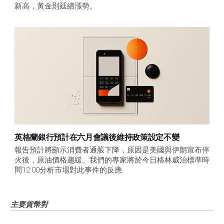
新高，黃金則延續漲勢。
英格蘭銀行預計在六月會議後維持政策設定不變
報告預計將顯示消費者通脹下降，原因是美國與伊朗宣布停
火後，原油價格趨緩。我們的專家將於今日格林威治標準時
間12:00分析市場對此事件的反應
主要貨幣對