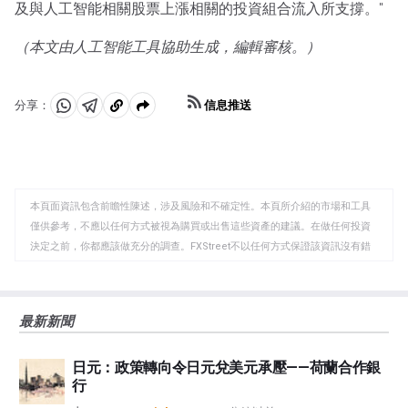
及與人工智能相關股票上漲相關的投資組合流入所支撐。"
（本文由人工智能工具協助生成，編輯審核。）
信息推送
分享：
分
分
複
享
享
製
至
至
到
WhatsApp
Telegram
剪
本頁面資訊包含前瞻性陳述，涉及風險和不確定性。本頁所介紹的市場和工具
貼
僅供參考，不應以任何方式被視為購買或出售這些資產的建議。在做任何投資
板
決定之前，你都應該做充分的調查。FXStreet不以任何方式保證該資訊沒有錯
誤、錯誤或重大錯報。它也不保證這些資料是及時的。在公開市場投資涉及很
大的風險，包括損失全部或部分投資，以及精神上的痛苦。所有與投資有關的
風險、損失和成本，包括本金的全部損失，均由您負責。本文僅代表作者個人
最新新聞
觀點，並不代表FXStreet或其廣告商的官方政策或立場。作者不對本頁連結的
資訊負責。
日元：政策轉向令日元兌美元承壓——荷蘭合作銀
如果文章正文中沒有明確提到，在撰寫本文時，作者在本文中提到的任何股票
行
中都沒有頭寸，也沒有與文中提到的任何公司有業務關係。除了FXStreet，作
者沒有收到撰寫這篇文章的報酬。