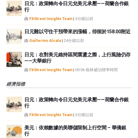
日元：政策轉向令日元兌美元承壓——荷蘭合作銀
行
由
FXStreet Insights Team
|
3分鐘以前
日元難以守住干預帶來的漲幅，徘徊於158.00附近
由
Guillermo Alcala
|
24分鐘以前
日元：在對美元維持區間震盪之際，上行風險仍存
——大華銀行
由
FXStreet Insights Team
|
09:06 格林威治標準時間
經濟指標
日元：政策轉向令日元兌美元承壓——荷蘭合作銀
行
由
FXStreet Insights Team
|
3分鐘以前
美元：依賴數據的美聯儲限制上行空間 – 華僑銀
行