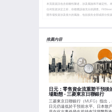
WhatsApp
Telegram
剪
本頁面資訊包含前瞻性陳述，涉及風險和不確定性。
貼
任何投資決定之前，你都應該做充分的調查。FXStr
開市場投資涉及很大的風險，包括損失全部或部分投
板
負責。本文僅代表作者個人觀點，並不代表FXStre
如果文章正文中沒有明確提到，在撰寫本文時，作者
FXStreet，作者沒有收到撰寫這篇文章的報酬。
FXStreet和作者不提供個性化的建議。作者對該資
推薦內容
失，傷害或損害由此資訊及其顯示或使用引起的。錯誤和
日元：零售資金流重塑干預後
場動態 - 三菱東京日聯銀行
三菱東京日聯銀行（MUFG）指出，
日元仍遠低於干預前水平。日本散
員在此次事件發生前持有該貨幣對