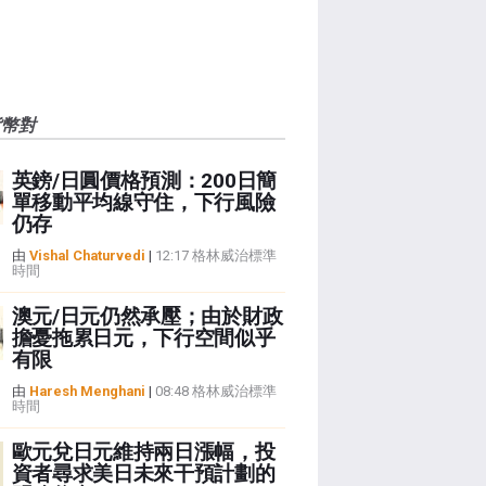
貨幣對
英鎊/日圓價格預測：200日簡
單移動平均線守住，下行風險
仍存
由
Vishal Chaturvedi
|
12:17 格林威治標準
時間
澳元/日元仍然承壓；由於財政
擔憂拖累日元，下行空間似乎
有限
由
Haresh Menghani
|
08:48 格林威治標準
時間
歐元兌日元維持兩日漲幅，投
資者尋求美日未來干預計劃的