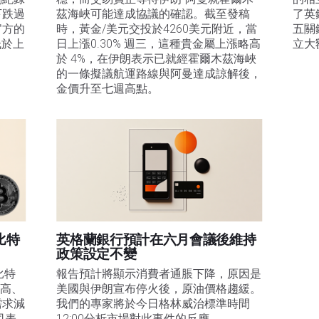
下跌過
茲海峽可能達成協議的確認。截至發稿
了英
官方的
時，黃金/美元交投於4260美元附近，當
五關
低於上
日上漲0.30% 週三，這種貴金屬上漲略高
立大
於 4%，在伊朗表示已就經霍爾木茲海峽
的一條擬議航運路線與阿曼達成諒解後，
金價升至七週高點。
比特
英格蘭銀行預計在六月會議後維持
政策設定不變
比特
報告預計將顯示消費者通脹下降，原因是
走高、
美國與伊朗宣布停火後，原油價格趨緩。
需求減
我們的專家將於今日格林威治標準時間
司表
12:00分析市場對此事件的反應