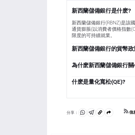
新西蘭儲備銀行是什麽?
新西蘭儲備銀行(RBNZ)是
通貨膨脹(以消費者價格指數(C
限度的可持續就業。
新西蘭儲備銀行的貨幣政
新西蘭儲備銀行(RBNZ)貨幣
(OCR)水平。當通脹高於目
為什麽新西蘭儲備銀行關
庭和企業的貸款成本，從而為
就業對新西蘭儲備銀行(RBN
的，因為它們會導致更高的收
脹。新西蘭央行的「最大可持
什麽是量化寬松(QE)?
往會削弱紐元。
隨著時間的推移而持續，而不
在極端情況下，新西蘭儲備銀行
時，將會出現低而穩定的通脹
量化寬松是指新西蘭央行印製
將導致物價越來越快地上漲，
資產(通常是政府債券或公司
量化寬松通常會導致新西蘭元(
信
分享：
分
分
複
時，量化寬松是最後的手段。新
享
享
製
至
至
到