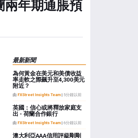
蘭兩年期通脹預
最新新聞
為何黃金在美元和美債收益
率走軟之際飆升至4,300美元
附近？
由
FXStreet Insights Team
|
5分鐘以前
英國：信心或將釋放家庭支
出 - 荷蘭合作銀行
由
FXStreet Insights Team
|
6分鐘以前
澳大利亞AAA信用評級剛剛