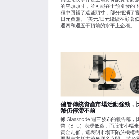
的空頭頭寸，並可能在干預引發的
程中回補了這些頭寸，部分抵消了
日元買盤。 "美元/日元繼續在顯著
週四和週五干預前的水平上企穩。
儘管傳統資產市場活動強勁，
幣仍停滯不前
據 Glassnode 週三發布的報告稱，
幣（BTC）表現低迷，而股市小幅
黃金走低，這表明市場正陷於機構
弱與賣方耗盡跡象增多之間。 該公