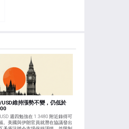
P/USD維持漲勢不變，仍低於
500
/USD 週四勉強在 1.3480 附近錄得可
幅。美國與伊朗官員就潛在協議發出
互矛盾訊號令市場保持謹慎，並限制