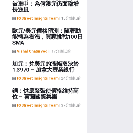
被重申：為何澳元仍面臨增
長逆風
由
FXStreet Insights Team
|
15分鐘以前
歐元/美元價格預測：隨著動
能轉為看漲，買家挑戰100日
SMA
由
Vishal Chaturvedi
|
17分鐘以前
加元：兌美元的漲幅取決於
1.3970 – 加拿大豐業銀行
由
FXStreet Insights Team
|
24分鐘以前
銅：供應緊張使價格維持高
位 – 荷蘭國際集團
由
FXStreet Insights Team
|
37分鐘以前