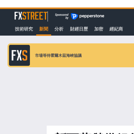
轉
至
FXStreet
主
要
技術研究
新聞
分析
財經日歷
加密
經紀商
內
容
市場等待霍爾木茲海峽協議