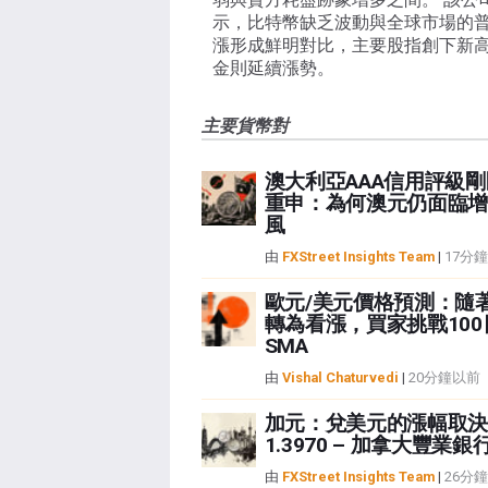
示，比特幣缺乏波動與全球市場的
漲形成鮮明對比，主要股指創下新
金則延續漲勢。
主要貨幣對
澳大利亞AAA信用評級
重申：為何澳元仍面臨增
風
由
FXStreet Insights Team
|
17分
歐元/美元價格預測：隨
轉為看漲，買家挑戰100
SMA
由
Vishal Chaturvedi
|
20分鐘以前
加元：兌美元的漲幅取決
1.3970 – 加拿大豐業銀
由
FXStreet Insights Team
|
26分