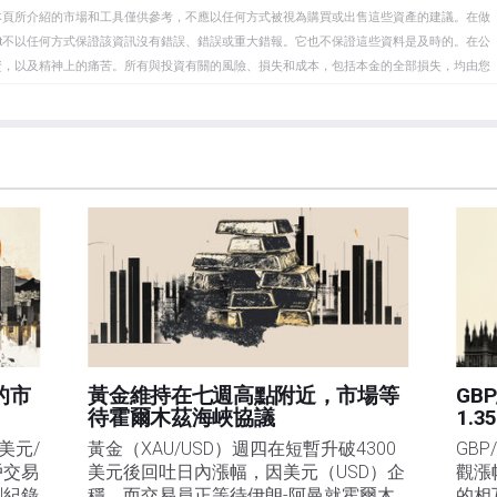
本頁所介紹的市場和工具僅供參考，不應以任何方式被視為購買或出售這些資產的建議。在做
eet不以任何方式保證該資訊沒有錯誤、錯誤或重大錯報。它也不保證這些資料是及時的。在公
資，以及精神上的痛苦。所有與投資有關的風險、損失和成本，包括本金的全部損失，均由您
et或其廣告商的官方政策或立場。作者不對本頁連結的資訊負責。
在本文中提到的任何股票中都沒有頭寸，也沒有與文中提到的任何公司有業務關係。除了
訊的準確性、完整性或適用性不作任何陳述。FXStreet和作者將不承擔任何錯誤，遺漏或任何損
遺漏除外。本文作者和FXStreet並非註冊投資顧問，本文內容無意提供任何投資建議。
的市
黃金維持在七週高點附近，市場等
GB
待霍爾木茲海峽協議
1.3
美元/
黃金（XAU/USD）週四在短暫升破4300
GBP
戶交易
美元後回吐日內漲幅，因美元（USD）企
觀漲
創紀錄
穩，而交易員正等待伊朗-阿曼就霍爾木
的相