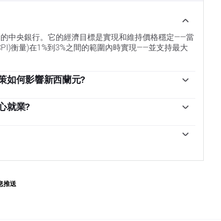
該國的中央銀行。它的經濟目標是實現和維持價格穩定——當
PI)衡量)在1%到3%之間的範圍內時實現——並支持最大
策如何影響新西蘭元?
政策委員會(MPC)根據其目標決定適當的官方現金利率
標時，央行將試圖通過提高關鍵的OCR來抑製通脹，提高家
心就業?
經濟降溫。較高的利率對新西蘭元(NZD)來說通常是有利
Z)來說很重要，因為緊張的勞動力市場可能會加劇通貨膨
益率，使新西蘭對投資者更具吸引力。相反，低利率往
續就業」目標被定義為勞動力資源的最高利用率，可以
會導致通貨膨脹加速。「當就業處於最大可持續水平
(RBNZ)可以製定一種稱為量化寬松的貨幣政策工具。
。然而，如果就業率長時間高於最高可持續水平，最終
本國貨幣，然後用這些貨幣從銀行和其他金融機構購買
從而要求貨幣政策委員會提高利率，以控製通脹。」
債券)的過程，目的是增加國內貨幣供應，刺激經濟活動。
NZD)走弱。當僅僅降低利率不太可能實現央行的目標
息推送
西蘭儲備銀行在Covid-19大流行期間使用了它。