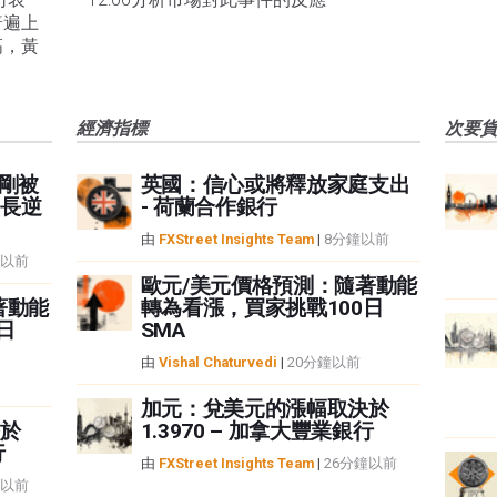
普遍上
高，黃
經濟指標
次要
剛剛被
英國：信心或將釋放家庭支出
長逆
- 荷蘭合作銀行
由
FXStreet Insights Team
|
8分鐘以前
鐘以前
歐元/美元價格預測：隨著動能
著動能
轉為看漲，買家挑戰100日
日
SMA
由
Vishal Chaturvedi
|
20分鐘以前
加元：兌美元的漲幅取決於
於
1.3970 – 加拿大豐業銀行
行
由
FXStreet Insights Team
|
26分鐘以前
鐘以前