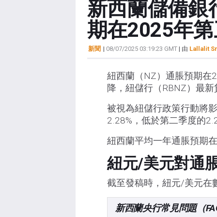
新西蘭儲備銀
期在2025年
新聞
|
08/07/2025 03:19:23 GMT
| 由
Lallalit S
紐西蘭（NZ）通脹預期在2
降，紐儲行（RBNZ）最
被視為紐儲行政策行動將影
2.28%，低於第二季度的2.
紐西蘭平均一年通脹預期在第
紐元/美元對通
截至發稿時，紐元/美元在數據
新西蘭央行常見問題（FA