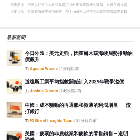
貼
僅供參考，不應以任何方式被視為購買或出售這些資產的建議。在做任何投資
板
決定之前，你都應該做充分的調查。FXStreet不以任何方式保證該資訊沒有錯
誤、錯誤或重大錯報。它也不保證這些資料是及時的。在公開市場投資涉及很
大的風險，包括損失全部或部分投資，以及精神上的痛苦。所有與投資有關的
風險、損失和成本，包括本金的全部損失，均由您負責。本文僅代表作者個人
最新新聞
觀點，並不代表FXStreet或其廣告商的官方政策或立場。作者不對本頁連結的
資訊負責。
今日外匯：美元走強，因霍爾木茲海峽局勢推動油
如果文章正文中沒有明確提到，在撰寫本文時，作者在本文中提到的任何股票
價飆升
中都沒有頭寸，也沒有與文中提到的任何公司有業務關係。除了FXStreet，作
者沒有收到撰寫這篇文章的報酬。
由
Agustin Wazne
|
1分鐘以前
FXStreet和作者不提供個性化的建議。作者對該資訊的準確性、完整性或適用
性不作任何陳述。FXStreet和作者將不承擔任何錯誤，遺漏或任何損失，傷害
道瓊斯工業平均指數開始計入2029年戰爭溢價
或損害由此資訊及其顯示或使用引起的。錯誤和遺漏除外。本文作者和
由
Joshua Gibson
|
24分鐘以前
FXStreet並非註冊投資顧問，本文內容無意提供任何投資建議。
中國：成本驅動的再通脹和微薄的利潤增長——渣
打銀行
由
FXStreet Insights Team
|
32分鐘以前
美國：疲弱的非農就業和疲軟的零售銷售 – 道明
證券