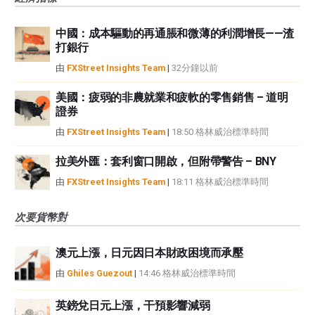
中國：成本驅動的再通脹和微薄的利潤增長——渣
打銀行
由
FXStreet Insights Team
|
32分鐘以前
美國：疲弱的非農就業和疲軟的零售銷售 – 道明
證券
由
FXStreet Insights Team
|
18:50 格林威治標準時間
拉美外匯：套利窗口開啟，但附帶警告 – BNY
由
FXStreet Insights Team
|
18:11 格林威治標準時間
次要貨幣對
澳元上漲，日元因日本財政困境而承壓
由
Ghiles Guezout
|
14:46 格林威治標準時間
英鎊兌日元上漲，干預影響減弱