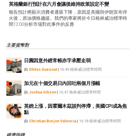
英格蘭銀行預計在六月會議後維持政策設定不變
報告預計將顯示消費者通脹下降，原因是美國與伊朗宣布停
火後，原油價格趨緩。我們的專家將於今日格林威治標準時
間12:00分析市場對此事件的反應
主要貨幣對
日圓因意外經常帳赤字承壓走弱
由
Ghiles Guezout
|
16:49 格林威治標準時間
加元在十個交易日內回吐兩個月漲幅
由
Joshua Gibson
|
16:47 格林威治標準時間
英鎊上漲，因霍爾木茲談判停滯，美國CPI成為焦
點
由
Christian Borjon Valencia
|
16:18 格林威治標準時間
經濟指標