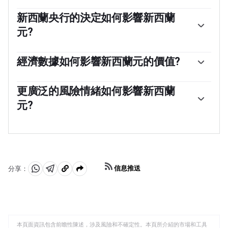
新西蘭央行的決定如何影響新西蘭
元?
新西蘭儲備銀行(RBNZ)的目標是在中期實現並維持1%至
3%的通貨膨脹率，重點是將其保持在2%的中點附近。為
經濟數據如何影響新西蘭元的價值?
此，銀行設定了一個適當的利率水平。當通貨膨脹過高
新西蘭發布的宏觀經濟數據是評估經濟狀況的關鍵，並可
時，新西蘭央行會提高利率來給經濟降溫，但此舉也會提
能影響新西蘭元(NZD)估值。基於高經濟增長、低失業率
更廣泛的風險情緒如何影響新西蘭
高債券收益率，增加投資者對該國投資的吸引力，從而提
和高信心的強勁經濟對紐元有利。高增長的經濟吸引外國
振紐元。相反，低利率往往會削弱紐元。所謂的利率差
元?
投資，並可能鼓勵新西蘭儲備銀行提高利率，如果這種經
異，即新西蘭的利率與美聯儲設定的利率相比如何，也可
濟實力與高通脹一起出現。相反，如果經濟數據疲軟，紐
能在紐元/美元貨幣對的走勢中發揮關鍵作用。
新西蘭元(NZD)傾向於在風險偏好時期走強，或者當投資
元可能會貶值。
者認為更廣泛的市場風險較低並對經濟增長持樂觀態度
時。這往往會給大宗商品和新西蘭元等所謂的「大宗商品
貨幣」帶來更有利的前景。相反，在市場動蕩或經濟不確
定時，紐元往往會走弱，因為投資者傾向於出售高風險資
信息推送
分享：
產，逃往更穩定的避風港。
分
分
複
享
享
製
至
至
到
WhatsApp
Telegram
剪
本頁面資訊包含前瞻性陳述，涉及風險和不確定性。本頁所介紹的市場和工具