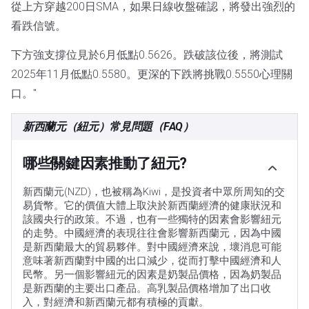
從上方穿越200日SMA，如果日線收盤確認，將發出強烈的
看跌信號。
下方強支撐位見於6月低點0.5626。跌破該位後，將測試
2025年11月低點0.5580。更深的下跌將挑戰0.5550心理關
口。"
新西蘭元（紐元）常見問題（FAQ）
哪些關鍵因素推動了紐元?
新西蘭元(NZD)，也被稱為Kiwi，是投資者中眾所周知的交
易貨幣。它的價值大體上取決於新西蘭經濟的健康狀況和
該國央行的政策。不過，也有一些獨特的因素會影響紐元
的走勢。中國經濟的表現往往會影響新西蘭元，因為中國
是新西蘭最大的貿易夥伴。對中國經濟來說，壞消息可能
意味著新西蘭對中國的出口減少，從而打擊中國經濟和人
民幣。另一個影響紐元的因素是奶製品價格，因為奶製品
是新西蘭的主要出口產品。高乳製品價格增加了出口收
入，對經濟和新西蘭元都有積極的貢獻。