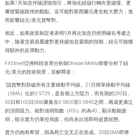
如果7月加息伴隨謹慎指引，將強化紐儲行轉向更緩慢、更
審慎緊縮路徑的觀點。這可能對新西蘭元產生較大壓力，進
而影響紐元/美元貨幣對。
相反，如果政策制定者表明9月再次加息仍然明確在考慮之
中，隨著交易員重建對更持續加息週期的預期，紐元可能獲
得額外的反彈動力。
FXStreet亞洲時段首席分析師Dhwani Mehta簡要分析了紐
元/美元的技術前景，並解釋道：
"該貨幣對跌破所有主要移動平均線。21日簡單移動平均線
（SMA）位於0.5729，是首個上方阻力，而長期的200日、
50日和100日SMA聚集在0.5820至0.5845之間，構成更廣泛
的頂部阻力。相對強弱指數（RSI）約為40，顯示動能疲
弱，暗示賣方仍掌控局面，但尚未出現即時超賣狀態。
賣方仍抱有希望，因為死亡交叉正在形成。50日SMA即將