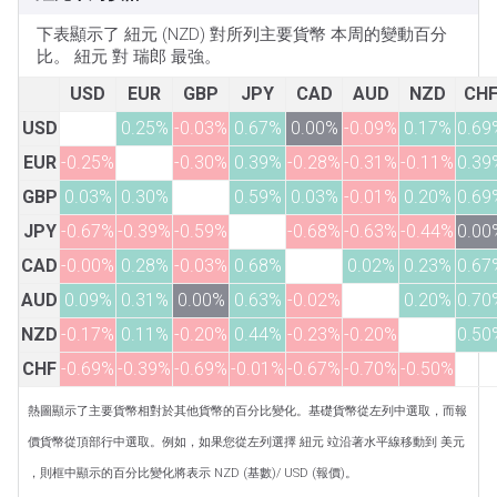
下表顯示了 紐元 (NZD) 對所列主要貨幣 本周的變動百分
比。 紐元 對 瑞郎 最強。
USD
EUR
GBP
JPY
CAD
AUD
NZD
CH
USD
0.25%
-0.03%
0.67%
0.00%
-0.09%
0.17%
0.69
EUR
-0.25%
-0.30%
0.39%
-0.28%
-0.31%
-0.11%
0.39
GBP
0.03%
0.30%
0.59%
0.03%
-0.01%
0.20%
0.69
JPY
-0.67%
-0.39%
-0.59%
-0.68%
-0.63%
-0.44%
0.00
CAD
-0.00%
0.28%
-0.03%
0.68%
0.02%
0.23%
0.67
AUD
0.09%
0.31%
0.00%
0.63%
-0.02%
0.20%
0.70
NZD
-0.17%
0.11%
-0.20%
0.44%
-0.23%
-0.20%
0.50
CHF
-0.69%
-0.39%
-0.69%
-0.01%
-0.67%
-0.70%
-0.50%
熱圖顯示了主要貨幣相對於其他貨幣的百分比變化。基礎貨幣從左列中選取，而報
價貨幣從頂部行中選取。例如，如果您從左列選擇 紐元 竝沿著水平線移動到 美元
，則框中顯示的百分比變化將表示 NZD (基數)/ USD (報價)。