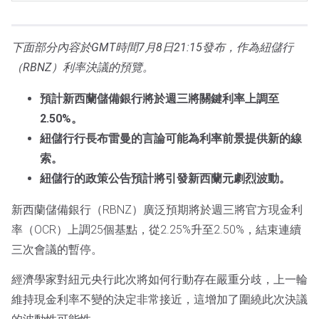
下面部分內容於GMT時間7月8日21:15發布，作為紐儲行
（RBNZ）利率決議的預覽。
預計新西蘭儲備銀行將於週三將關鍵利率上調至
2.50%。
紐儲行行長布雷曼的言論可能為利率前景提供新的線
索。
紐儲行的政策公告預計將引發新西蘭元劇烈波動。
新西蘭儲備銀行（RBNZ）廣泛預期將於週三將官方現金利
率（OCR）上調25個基點，從2.25%升至2.50%，結束連續
三次會議的暫停。
經濟學家對紐元央行此次將如何行動存在嚴重分歧，上一輪
維持現金利率不變的決定非常接近，這增加了圍繞此次決議