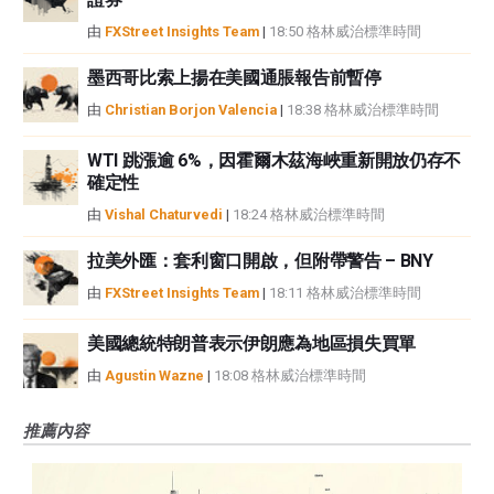
由
FXStreet Insights Team
|
18:50 格林威治標準時間
墨西哥比索上揚在美國通脹報告前暫停
由
Christian Borjon Valencia
|
18:38 格林威治標準時間
WTI 跳漲逾 6%，因霍爾木茲海峽重新開放仍存不
確定性
由
Vishal Chaturvedi
|
18:24 格林威治標準時間
拉美外匯：套利窗口開啟，但附帶警告 – BNY
由
FXStreet Insights Team
|
18:11 格林威治標準時間
美國總統特朗普表示伊朗應為地區損失買單
由
Agustin Wazne
|
18:08 格林威治標準時間
推薦內容