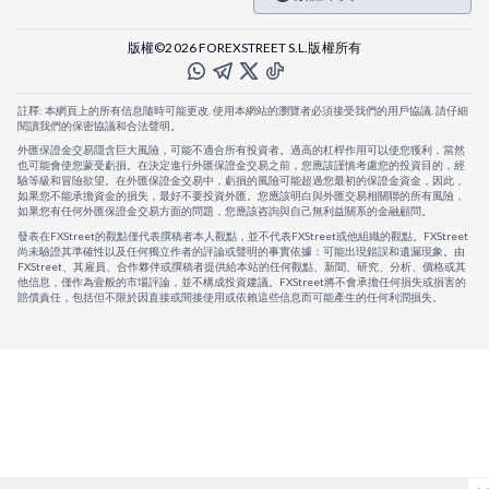
版權©2026 FOREXSTREET S.L.版權所有
註釋: 本網頁上的所有信息隨時可能更改. 使用本網站的瀏覽者必須接受我們的用戶協議. 請仔細
閱讀我們的保密協議和合法聲明。
外匯保證金交易隱含巨大風險，可能不適合所有投資者。過高的杠桿作用可以使您獲利，當然
也可能會使您蒙受虧損。在決定進行外匯保證金交易之前，您應該謹慎考慮您的投資目的，經
驗等級和冒險欲望。在外匯保證金交易中，虧損的風險可能超過您最初的保證金資金，因此，
如果您不能承擔資金的損失，最好不要投資外匯。您應該明白與外匯交易相關聯的所有風險，
如果您有任何外匯保證金交易方面的問題，您應該咨詢與自己無利益關系的金融顧問。
發表在FXStreet的觀點僅代表撰稿者本人觀點，並不代表FXStreet或他組織的觀點。FXStreet
尚未驗證其準確性以及任何獨立作者的評論或聲明的事實依據：可能出現錯誤和遺漏現象。由
FXStreet、其雇員、合作夥伴或撰稿者提供給本站的任何觀點、新聞、研究、分析、價格或其
他信息，僅作為壹般的市場評論，並不構成投資建議。FXStreet將不會承擔任何損失或損害的
賠償責任，包括但不限於因直接或間接使用或依賴這些信息而可能產生的任何利潤損失。