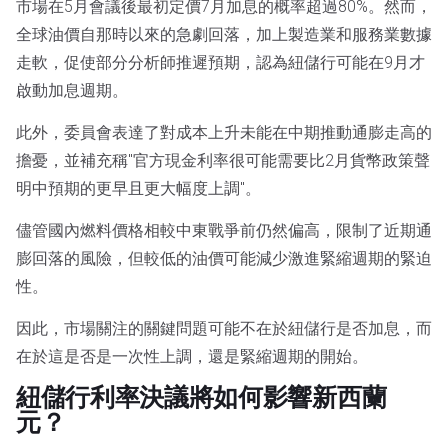
市場在5月會議後最初定價7月加息的概率超過80%。然而，
全球油價自那時以來的急劇回落，加上製造業和服務業數據
走軟，促使部分分析師推遲預期，認為紐儲行可能在9月才
啟動加息週期。
此外，委員會表達了對成本上升未能在中期推動通膨走高的
擔憂，並補充稱"官方現金利率很可能需要比2月貨幣政策聲
明中預期的更早且更大幅度上調"。
儘管國內燃料價格相較中東戰爭前仍然偏高，限制了近期通
膨回落的風險，但較低的油價可能減少激進緊縮週期的緊迫
性。
因此，市場關注的關鍵問題可能不在於紐儲行是否加息，而
在於這是否是一次性上調，還是緊縮週期的開始。
紐儲行利率決議將如何影響新西蘭
元？