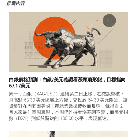
推薦內容
白銀價格預測：白銀/美元確認看漲頭肩形態，目標指向
67.17美元
周一，白銀（XAG/USD）連續第二日上漲，在確認突破 7 
月高點 63.30 美元區域上方後，交投於 64.30 美元附近。該
貨幣對在周五因美國非農就業數據疲軟而反彈，錄得自 2 
月以來最佳單周表現，本周仍維持看漲基調不變，而美元指
數（DXY）則低於關鍵的 100.00 水平，表現低迷。