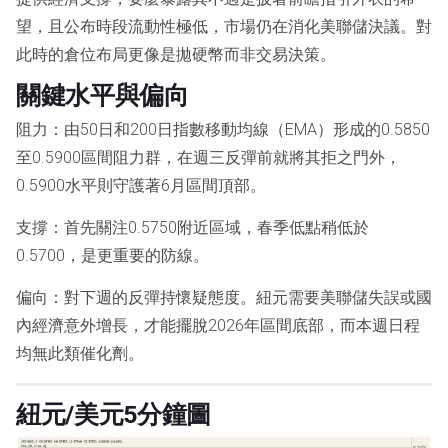
望，且公布時段流動性極低，市場仍在消化美聯儲決議。對
此時的倉位布局更像是拋硬幣而非交易決策。
關鍵水平與偏向
阻力：由50日和200日指數移動均線（EMA）形成的0.5850
至0.5900區間阻力群，在週三反彈前就將其拒之門外，
0.5900水平則守護著6月區間頂部。
支撐：首先關注0.5750附近區域，春季低點稍低於
0.5700，是更重要的防線。
偏向：對下週的反彈持懷疑態度。紐元需要美聯儲失誤或國
內經濟意外增長，才能擺脫2026年區間底部，而本週日程
均無此類催化劑。
紐元/美元5分鐘圖