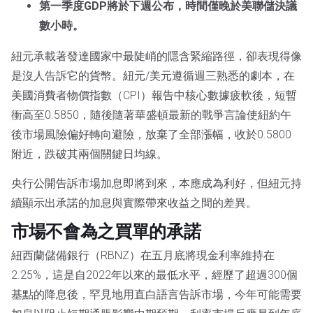
第一季度GDP將於下週公布，時間僅晚於美聯儲決議
數小時。
紐元承載著發達國家中最陡峭的隱含緊縮路徑，卻表現得像
是沒人告訴它的貨幣。紐元/美元遵循週三熟悉的劇本，在
美國消費者物價指數（CPI）報告中核心數據疲軟後，短暫
衝高至0.5850，隨後隨著華盛頓最新的戰爭言論使紐約午
後市場風險偏好轉向避險，放棄了全部漲幅，收於0.5800
附近，跌破其兩個關鍵日均線。
央行公開告訴市場加息即將到來，本應成為利好，但紐元持
續顯示出承諾的加息與實際帶來收益之間的差異。
市場不會為之買單的承諾
紐西蘭儲備銀行（RBNZ）在五月底將現金利率維持在
2.25%，這是自2022年以來的最低水平，經歷了超過300個
基點的降息後，罕見地用直白語言告訴市場，今年可能需要