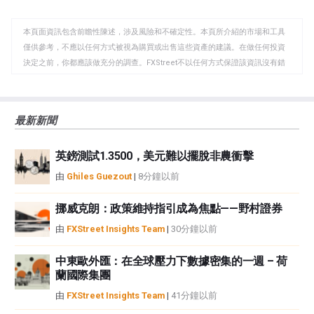
至
至
到
WhatsApp
Telegram
剪
本頁面資訊包含前瞻性陳述，涉及風險和不確定性。本頁所介紹的市場和工具
貼
僅供參考，不應以任何方式被視為購買或出售這些資產的建議。在做任何投資
板
決定之前，你都應該做充分的調查。FXStreet不以任何方式保證該資訊沒有錯
誤、錯誤或重大錯報。它也不保證這些資料是及時的。在公開市場投資涉及很
大的風險，包括損失全部或部分投資，以及精神上的痛苦。所有與投資有關的
風險、損失和成本，包括本金的全部損失，均由您負責。本文僅代表作者個人
最新新聞
觀點，並不代表FXStreet或其廣告商的官方政策或立場。作者不對本頁連結的
資訊負責。
英鎊測試1.3500，美元難以擺脫非農衝擊
如果文章正文中沒有明確提到，在撰寫本文時，作者在本文中提到的任何股票
中都沒有頭寸，也沒有與文中提到的任何公司有業務關係。除了FXStreet，作
由
Ghiles Guezout
|
8分鐘以前
者沒有收到撰寫這篇文章的報酬。
FXStreet和作者不提供個性化的建議。作者對該資訊的準確性、完整性或適用
挪威克朗：政策維持指引成為焦點——野村證券
性不作任何陳述。FXStreet和作者將不承擔任何錯誤，遺漏或任何損失，傷害
由
FXStreet Insights Team
|
30分鐘以前
或損害由此資訊及其顯示或使用引起的。錯誤和遺漏除外。本文作者和
FXStreet並非註冊投資顧問，本文內容無意提供任何投資建議。
中東歐外匯：在全球壓力下數據密集的一週 – 荷
蘭國際集團
由
FXStreet Insights Team
|
41分鐘以前