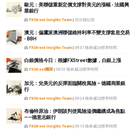
歐元：美聯儲重新定價支撐對美元的漲幅 - 法國興
業銀行
由
FXStreet Insights Team
|
52分鐘以前
澳元：偏鷹派澳洲聯儲維持利率不變支撐套息交易
- BBH
由
FXStreet Insights Team
|
09:37 格林威治標準時間
白銀價格今日：根據FXStreet數據，白銀上漲
由
FXStreet團隊
|
09:32 格林威治標準時間
加元：兌美元的反彈面臨關稅風險 – 德國商業銀
行
由
FXStreet Insights Team
|
09:24 格林威治標準時間
布倫特原油：伊朗談判使風險溢價繼續成為焦點
——德意志銀行
由
FXStreet Insights Team
|
09:15 格林威治標準時間