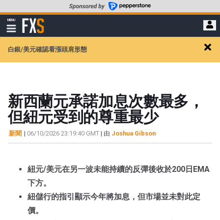
轉
至
FXStreet
MENU
主
顯
示
要
導
內
白銀/美元確認看漲頭肩形態
航
Clos
容
alert
新西蘭元承諾加息次數最多，
但紐元受到的尊重最少
新聞
|
06/10/2026 23:19:40 GMT
| 由
Joshua Gibson
紐元/美元在另一波未能持續的反彈後收於200日EMA
下方。
紐儲行的指引顯示今年將加息，但市場並未對此定
價。