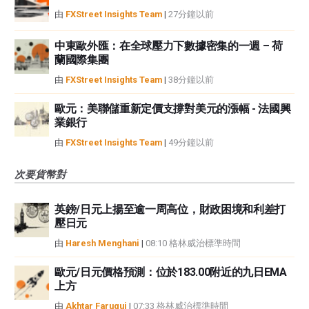
由
FXStreet Insights Team
|
27分鐘以前
中東歐外匯：在全球壓力下數據密集的一週 – 荷
蘭國際集團
由
FXStreet Insights Team
|
38分鐘以前
歐元：美聯儲重新定價支撐對美元的漲幅 - 法國興
業銀行
由
FXStreet Insights Team
|
49分鐘以前
次要貨幣對
英鎊/日元上揚至逾一周高位，財政困境和利差打
壓日元
由
Haresh Menghani
|
08:10 格林威治標準時間
歐元/日元價格預測：位於183.00附近的九日EMA
上方
由
Akhtar Faruqui
|
07:33 格林威治標準時間