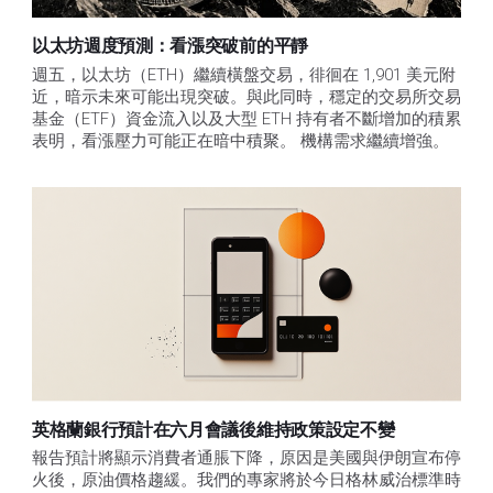
以太坊週度預測：看漲突破前的平靜
週五，以太坊（ETH）繼續橫盤交易，徘徊在 1,901 美元附
近，暗示未來可能出現突破。與此同時，穩定的交易所交易
基金（ETF）資金流入以及大型 ETH 持有者不斷增加的積累
表明，看漲壓力可能正在暗中積聚。 機構需求繼續增強。
英格蘭銀行預計在六月會議後維持政策設定不變
報告預計將顯示消費者通脹下降，原因是美國與伊朗宣布停
火後，原油價格趨緩。我們的專家將於今日格林威治標準時