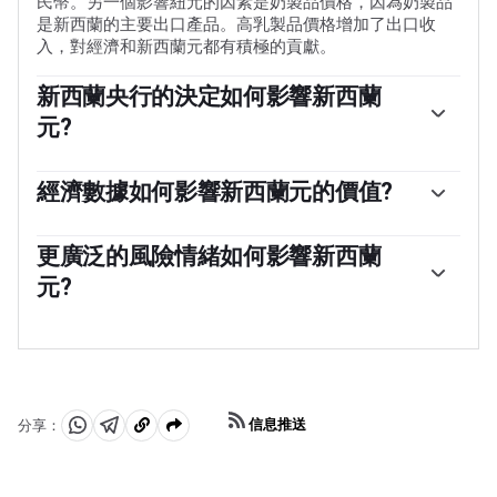
民幣。另一個影響紐元的因素是奶製品價格，因為奶製品
是新西蘭的主要出口產品。高乳製品價格增加了出口收
入，對經濟和新西蘭元都有積極的貢獻。
新西蘭央行的決定如何影響新西蘭
元?
新西蘭儲備銀行(RBNZ)的目標是在中期實現並維持1%至
3%的通貨膨脹率，重點是將其保持在2%的中點附近。為
經濟數據如何影響新西蘭元的價值?
此，銀行設定了一個適當的利率水平。當通貨膨脹過高
新西蘭發布的宏觀經濟數據是評估經濟狀況的關鍵，並可
時，新西蘭央行會提高利率來給經濟降溫，但此舉也會提
能影響新西蘭元(NZD)估值。基於高經濟增長、低失業率
更廣泛的風險情緒如何影響新西蘭
高債券收益率，增加投資者對該國投資的吸引力，從而提
和高信心的強勁經濟對紐元有利。高增長的經濟吸引外國
振紐元。相反，低利率往往會削弱紐元。所謂的利率差
元?
投資，並可能鼓勵新西蘭儲備銀行提高利率，如果這種經
異，即新西蘭的利率與美聯儲設定的利率相比如何，也可
濟實力與高通脹一起出現。相反，如果經濟數據疲軟，紐
能在紐元/美元貨幣對的走勢中發揮關鍵作用。
新西蘭元(NZD)傾向於在風險偏好時期走強，或者當投資
元可能會貶值。
者認為更廣泛的市場風險較低並對經濟增長持樂觀態度
時。這往往會給大宗商品和新西蘭元等所謂的「大宗商品
貨幣」帶來更有利的前景。相反，在市場動蕩或經濟不確
定時，紐元往往會走弱，因為投資者傾向於出售高風險資
信息推送
分享：
產，逃往更穩定的避風港。
分
分
複
享
享
製