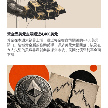
黃金因美元走弱逼近4,400美元
黃金在本週末顯著上漲，逼近每金衡盎司關鍵的4,400美元
關口。這種貴金屬的強勁反彈，源於美元大幅回落，以及在
令人失望的美國非農就業數據公布後，美國公債殖利率全面
下滑。