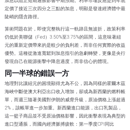
加息以阻止短期通脹影響中期預期。利率市場反應是到年底
定價了接近三次四分之三點的加息，明顯是發達經濟體中最
陡峭的隱含路徑。
算術問題在於，即使完整執行這一軌跡且無波折，政策利率
仍低於美聯儲（Fed）3.50%至3.75%的區間，這意味著紐
元的重新定價帶來的是較少的負利差，而非任何實際的收益
優勢。這種從激進寬鬆到加息指引的急劇轉變，更像是央行
發現自己在能源衝擊中降息過度，而非信心的體現。
同一半球的錯誤一方
地理對比讓紐元的困境顯得尤為不公，因為同樣的霍爾木茲
海峽中斷使澳大利亞出口收入增加，卻成為新西蘭的燃料帳
單，而週三隨著美國對伊朗的威脅升級，原油價格上漲超過
2%，該帳單進一步加重。新西蘭進口能源，出口乳製品，
這一籃子商品並不受原油價格影響，因此衝擊表現為典型的
進口型通脹，而國內經濟脈搏疲軟：第一季度CPI同比