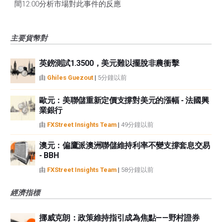
間12:00分析市場對此事件的反應
主要貨幣對
英鎊測試1.3500，美元難以擺脫非農衝擊
由
Ghiles Guezout
|
5分鐘以前
歐元：美聯儲重新定價支撐對美元的漲幅 - 法國興
業銀行
由
FXStreet Insights Team
|
49分鐘以前
澳元：偏鷹派澳洲聯儲維持利率不變支撐套息交易
- BBH
由
FXStreet Insights Team
|
58分鐘以前
經濟指標
挪威克朗：政策維持指引成為焦點——野村證券