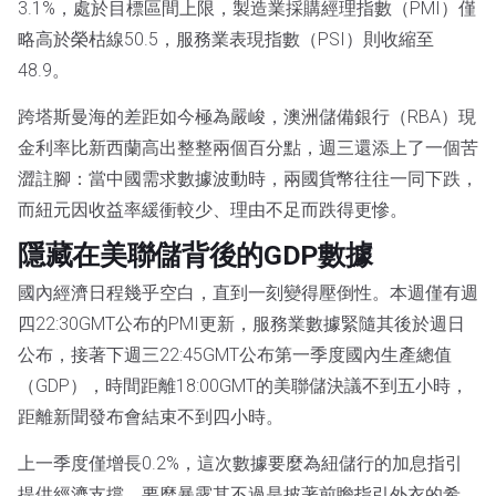
3.1%，處於目標區間上限，製造業採購經理指數（PMI）僅
略高於榮枯線50.5，服務業表現指數（PSI）則收縮至
48.9。
跨塔斯曼海的差距如今極為嚴峻，澳洲儲備銀行（RBA）現
金利率比新西蘭高出整整兩個百分點，週三還添上了一個苦
澀註腳：當中國需求數據波動時，兩國貨幣往往一同下跌，
而紐元因收益率緩衝較少、理由不足而跌得更慘。
隱藏在美聯儲背後的GDP數據
國內經濟日程幾乎空白，直到一刻變得壓倒性。本週僅有週
四22:30GMT公布的PMI更新，服務業數據緊隨其後於週日
公布，接著下週三22:45GMT公布第一季度國內生產總值
（GDP），時間距離18:00GMT的美聯儲決議不到五小時，
距離新聞發布會結束不到四小時。
上一季度僅增長0.2%，這次數據要麼為紐儲行的加息指引
提供經濟支撐，要麼暴露其不過是披著前瞻指引外衣的希