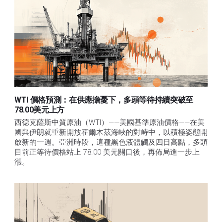
WTI 價格預測：在供應擔憂下，多頭等待持續突破至
78.00美元上方
西德克薩斯中質原油（WTI）——美國基準原油價格——在美
國與伊朗就重新開放霍爾木茲海峽的對峙中，以積極姿態開
啟新的一週。亞洲時段，這種黑色液體觸及四日高點，多頭
目前正等待價格站上 78.00 美元關口後，再佈局進一步上
漲。 