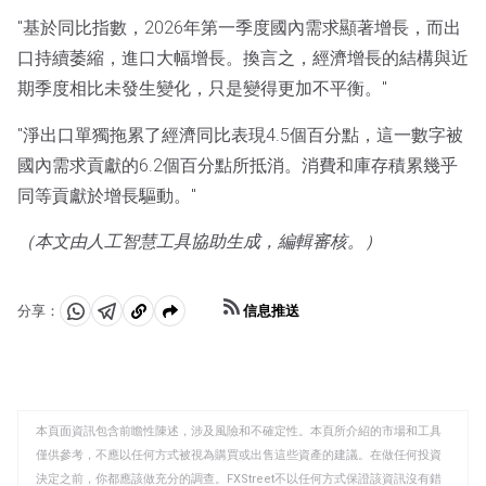
"基於同比指數，2026年第一季度國內需求顯著增長，而出
口持續萎縮，進口大幅增長。換言之，經濟增長的結構與近
期季度相比未發生變化，只是變得更加不平衡。"
"淨出口單獨拖累了經濟同比表現4.5個百分點，這一數字被
國內需求貢獻的6.2個百分點所抵消。消費和庫存積累幾乎
同等貢獻於增長驅動。"
（本文由人工智慧工具協助生成，編輯審核。）
信息推送
分享：
分
分
複
享
享
製
至
至
到
WhatsApp
Telegram
剪
本頁面資訊包含前瞻性陳述，涉及風險和不確定性。本頁所介紹的市場和工具
貼
僅供參考，不應以任何方式被視為購買或出售這些資產的建議。在做任何投資
板
決定之前，你都應該做充分的調查。FXStreet不以任何方式保證該資訊沒有錯