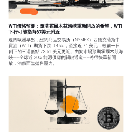
WTI價格預測：隨著霍爾木茲海峽重新開放的希望，WTI
下行可能指向67美元附近
週四歐洲早盤，紐約商品交易所（NYMEX）西德克薩斯中
質油（WTI）期貨下跌 0.45%，至接近 74 美元，較前一日
創下的三週低點 73.51 美元更近。由於市場預期霍爾木茲海
峽——全球近 20% 能源供應的關鍵通道——將很快重新開
放，油價面臨拋售壓力。 