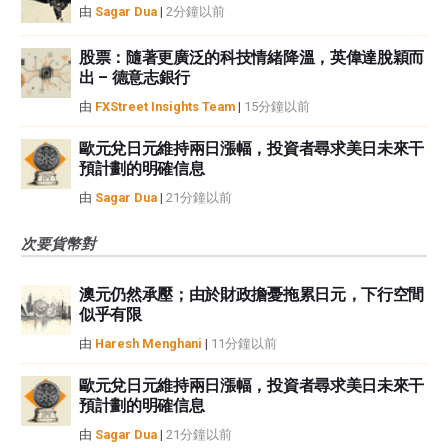
由
Sagar Dua
|
2分鐘以前
股票：隨著更廣泛的科技情緒降溫，英偉達脫穎而
出 – 德意志銀行
由
FXStreet Insights Team
|
15分鐘以前
歐元兌日元維持兩日漲幅，投資者尋求美日未來干
預計劃的明確信息
由
Sagar Dua
|
21分鐘以前
次要貨幣對
澳元仍然承壓；由於財政擔憂拖累日元，下行空間
似乎有限
由
Haresh Menghani
|
11分鐘以前
歐元兌日元維持兩日漲幅，投資者尋求美日未來干
預計劃的明確信息
由
Sagar Dua
|
21分鐘以前