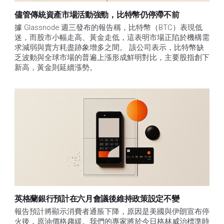
儘管傳統資產市場活動強勁，比特幣仍停滯不前
據 Glassnode 週三發布的報告稱，比特幣（BTC）表現低
迷，而股市小幅走高、黃金走低，這表明市場正陷於機構需
求減弱與賣方耗盡跡象增多之間。 該公司表示，比特幣缺
乏波動與全球市場的普遍上漲形成鮮明對比，主要股指創下
新高，黃金則延續漲勢。
英格蘭銀行預計在六月會議後維持政策設定不變
報告預計將顯示消費者通脹下降，原因是美國與伊朗宣布停
火後，原油價格趨緩。我們的專家將於今日格林威治標準時