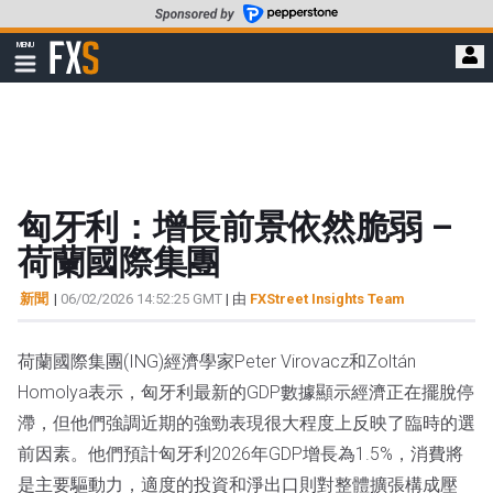
轉
至
FXStreet
MENU
主
顯
示
要
導
內
航
容
匈牙利：增長前景依然脆弱 –
荷蘭國際集團
新聞
|
06/02/2026 14:52:25 GMT
| 由
FXStreet Insights Team
荷蘭國際集團(ING)經濟學家Peter Virovacz和Zoltán
Homolya表示，匈牙利最新的GDP數據顯示經濟正在擺脫停
滯，但他們強調近期的強勁表現很大程度上反映了臨時的選
前因素。他們預計匈牙利2026年GDP增長為1.5%，消費將
是主要驅動力，適度的投資和淨出口則對整體擴張構成壓