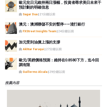
歐元兌日元維持兩日漲幅，投資者尋求美日未來干
預計劃的明確信息
由
Sagar Dua
|
21分鐘以前
澳元：澳洲聯儲不安的暫停——渣打銀行
由
FXStreet Insights Team
|
24分鐘以前
加元受到油價上漲的支撐
由
Akhtar Faruqui
|
27分鐘以前
歐元/英鎊價格預測：維持在0.8580下方，迄今回
調有限
由
Guillermo Alcala
|
29分鐘以前
推薦內容