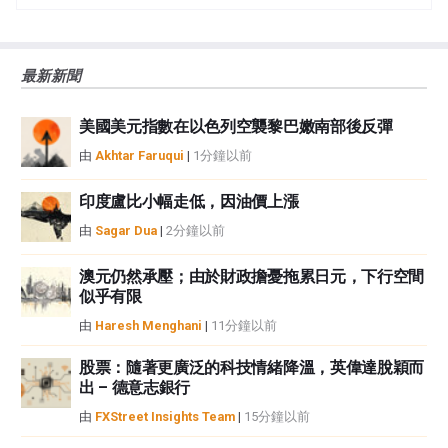
誤、錯誤或重大錯報。它也不保證這些資料是及時的。在公開市場投資涉及很
大的風險，包括損失全部或部分投資，以及精神上的痛苦。所有與投資有關的
風險、損失和成本，包括本金的全部損失，均由您負責。本文僅代表作者個人
最新新聞
觀點，並不代表FXStreet或其廣告商的官方政策或立場。作者不對本頁連結的
資訊負責。
美國美元指數在以色列空襲黎巴嫩南部後反彈
如果文章正文中沒有明確提到，在撰寫本文時，作者在本文中提到的任何股票
中都沒有頭寸，也沒有與文中提到的任何公司有業務關係。除了FXStreet，作
由
Akhtar Faruqui
|
1分鐘以前
者沒有收到撰寫這篇文章的報酬。
FXStreet和作者不提供個性化的建議。作者對該資訊的準確性、完整性或適用
印度盧比小幅走低，因油價上漲
性不作任何陳述。FXStreet和作者將不承擔任何錯誤，遺漏或任何損失，傷害
由
Sagar Dua
|
2分鐘以前
或損害由此資訊及其顯示或使用引起的。錯誤和遺漏除外。本文作者和
FXStreet並非註冊投資顧問，本文內容無意提供任何投資建議。
澳元仍然承壓；由於財政擔憂拖累日元，下行空間
似乎有限
由
Haresh Menghani
|
11分鐘以前
股票：隨著更廣泛的科技情緒降溫，英偉達脫穎而
出 – 德意志銀行
由
FXStreet Insights Team
|
15分鐘以前