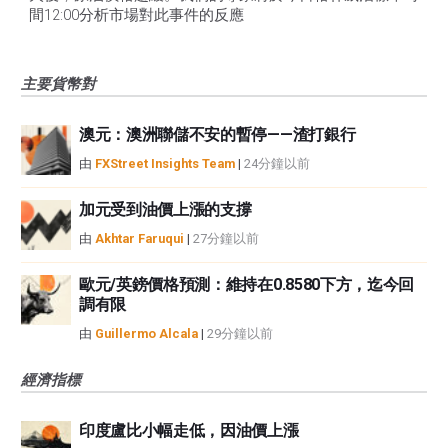
間12:00分析市場對此事件的反應
主要貨幣對
澳元：澳洲聯儲不安的暫停——渣打銀行
由
FXStreet Insights Team
|
24分鐘以前
加元受到油價上漲的支撐
由
Akhtar Faruqui
|
27分鐘以前
歐元/英鎊價格預測：維持在0.8580下方，迄今回
調有限
由
Guillermo Alcala
|
29分鐘以前
經濟指標
印度盧比小幅走低，因油價上漲