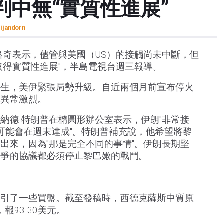
判中無“實質性進展”
rijandorn
格奇表示，儘管與美國（US）的接觸尚未中斷，但
取得實質性進展"，半島電視台週三報導。
發生，美伊緊張局勢升級。自近兩個月前宣布停火
得異常激烈。
納德·特朗普在橢圓形辦公室表示，伊朗"非常接
"可能會在週末達成"。特朗普補充說，他希望將黎
出來，因為"那是完全不同的事情"。伊朗長期堅
戰爭的協議都必須停止黎巴嫩的戰鬥。
吸引了一些買盤。截至發稿時，西德克薩斯中質原
，報93.30美元。