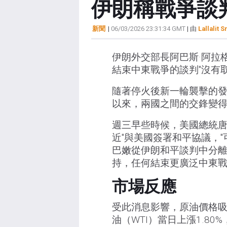
伊朗稱戰爭談
新聞
|
06/03/2026 23:31:34 GMT
| 由
Lallalit S
伊朗外交部長阿巴斯·阿拉
結束中東戰爭的談判"沒有
隨著停火後新一輪襲擊的
以來，兩國之間的交鋒變
週三早些時候，美國總統唐
近"與美國簽署和平協議，
巴嫩從伊朗和平談判中分離
持，任何結束更廣泛中東
市場反應
受此消息影響，原油價格
油（WTI）當日上漲1.80%