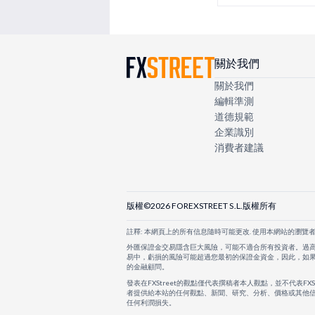
關於我們
關於我們
編輯準測
道德規範
企業識別
消費者建議
版權©2026 FOREXSTREET S.L.版權所有
註釋: 本網頁上的所有信息隨時可能更改. 使用本網站的瀏覽
外匯保證金交易隱含巨大風險，可能不適合所有投資者。過
易中，虧損的風險可能超過您最初的保證金資金，因此，如
的金融顧問。
發表在FXStreet的觀點僅代表撰稿者本人觀點，並不代表FX
者提供給本站的任何觀點、新聞、研究、分析、價格或其他信
任何利潤損失。