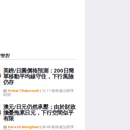
貨幣對
英鎊/日圓價格預測：200日簡
單移動平均線守住，下行風險
仍存
由
Vishal Chaturvedi
|
12:17 格林威治標準
時間
澳元/日元仍然承壓；由於財政
擔憂拖累日元，下行空間似乎
有限
由
Haresh Menghani
|
08:48 格林威治標準