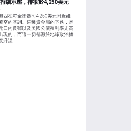
持續承壓，徘徊於4,250美元
近
週四在每金衡盎司4,250美元附近維
偏空的基調。這種貴金屬的下跌，是
元日內反彈以及美國公債殖利率走高
出現的，而這一切都源於地緣政治擔
度升溫