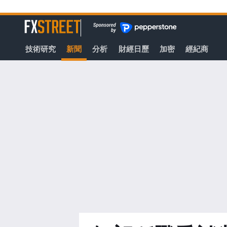
轉
至
FXStreet
主
要
技術研究
新聞
分析
財經日歷
加密
經紀商
內
容