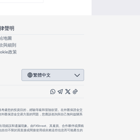
律聲明
站地圖
款與細則
okie政策
繁體中文
慎考慮您的投資目的，經驗等級和冒險欲望。在外匯保證金交
何外匯保證金交易方面的問題，您應該咨詢與自己無利益關系
出現錯誤和遺漏現象。由FXStreet、其雇員、合作夥伴或撰稿
，包括但不限於因直接或間接使用或依賴這些信息而可能產生的