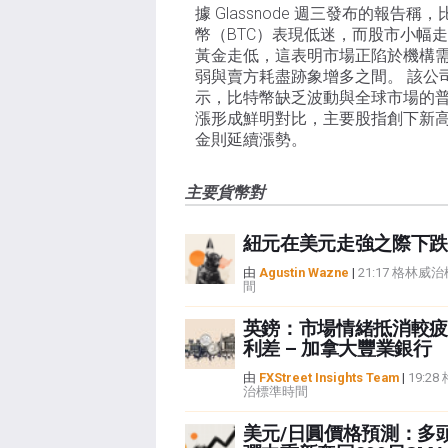
據 Glassnode 週三發布的報告稱，
幣（BTC）表現低迷，而股市小幅
黃金走低，這表明市場正陷於機構
弱與賣方耗盡跡象增多之間。 該公
示，比特幣缺乏波動與全球市場的
漲形成鮮明對比，主要股指創下新
金則延續漲勢。
主要貨幣對
紐元在美元走強之際下跌
由
Agustin Wazne
|
21:17 格林威
間
英鎊：市場情緒抵消較疲
利差 – 加拿大豐業銀行
由
FXStreet Insights Team
|
19:2
治標準時間
美元/日圓價格預測：多