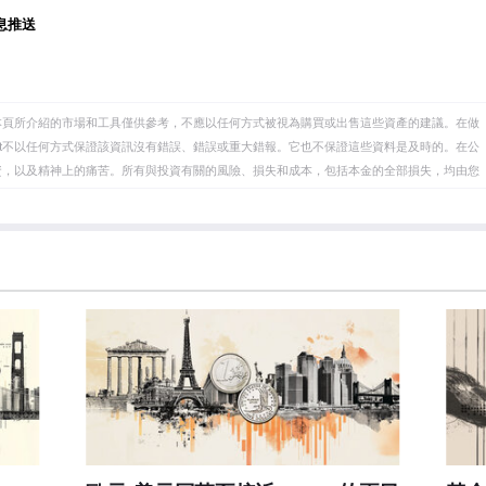
後的組織，新增了10個非OPEC成員國，其中最引人註目的
息推送
本頁所介紹的市場和工具僅供參考，不應以任何方式被視為購買或出售這些資產的建議。在做
eet不以任何方式保證該資訊沒有錯誤、錯誤或重大錯報。它也不保證這些資料是及時的。在公
資，以及精神上的痛苦。所有與投資有關的風險、損失和成本，包括本金的全部損失，均由您
et或其廣告商的官方政策或立場。作者不對本頁連結的資訊負責。
在本文中提到的任何股票中都沒有頭寸，也沒有與文中提到的任何公司有業務關係。除了
訊的準確性、完整性或適用性不作任何陳述。FXStreet和作者將不承擔任何錯誤，遺漏或任何損
遺漏除外。本文作者和FXStreet並非註冊投資顧問，本文內容無意提供任何投資建議。