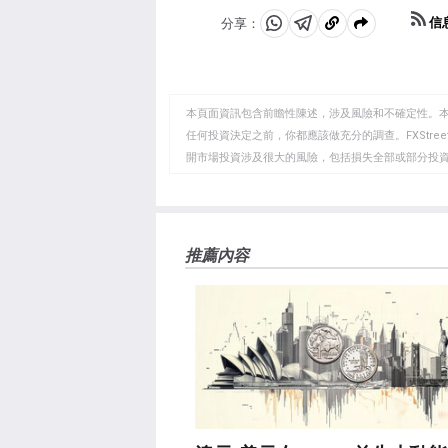
「OPEC+」指的是一個擴大
信
分享：
分
分
複
是俄羅斯。
享
享
製
至
至
到
WhatsApp
Telegram
剪
本頁面資訊包含前瞻性陳述，涉及風險和不確定性。
貼
任何投資決定之前，你都應該做充分的調查。FXStr
開市場投資涉及很大的風險，包括損失全部或部分投
板
負責。本文僅代表作者個人觀點，並不代表FXStre
如果文章正文中沒有明確提到，在撰寫本文時，作者
FXStreet，作者沒有收到撰寫這篇文章的報酬。
FXStreet和作者不提供個性化的建議。作者對該資
推薦內容
失，傷害或損害由此資訊及其顯示或使用引起的。錯誤和