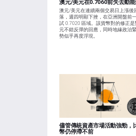
澳元/美元在0.7060前失去動能
澳元/美元在連續兩個交易日上漲後
落，週四明顯下挫，在亞洲開盤前
試 0.7020 區域。該貨幣對的修正
元不錯反彈的回應，同時地緣政治
勢似乎再度浮現。
儘管傳統資產市場活動強勁，
幣仍停滯不前