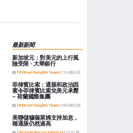
最新新聞
新加坡元：對美元的上行風
險受限 - 大華銀行
由
FXStreet Insights Team
|
21分鐘以前
菲律賓比索：通脹和政治因
素令菲律賓比索兌美元承壓
– 荷蘭國際集團
由
FXStreet Insights Team
|
59分鐘以前
美聯儲穆薩萊姆支持加息，
稱通脹仍然過高
由
Christian Borjon Valencia
|
22:01 格