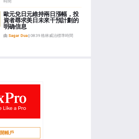
時間
歐元兌日元維持兩日漲幅，投
資者尋求美日未來干預計劃的
明确信息
由
Sagar Dua
|
08:39 格林威治標準時間
開帳戶