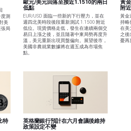
歐元/美元回落至接近1.1510的兩日
黃金
低點
附
回
EUR/USD 面臨一些新的下行壓力，並在
黃金
一度測
週四北美時段後段重新測試 1.1500 附近
持略
是對美
低位。現貨價格走低，發生在連續兩個交
在美
緊張局
易日上漲之後，並且隨著中東局勢再度升
之後
溫，美元重新出現買盤偏向。展望後市，
憂再
美國非農就業數據將在週五成為市場焦
點。
比特
英格蘭銀行預計在六月會議後維持
政策設定不變