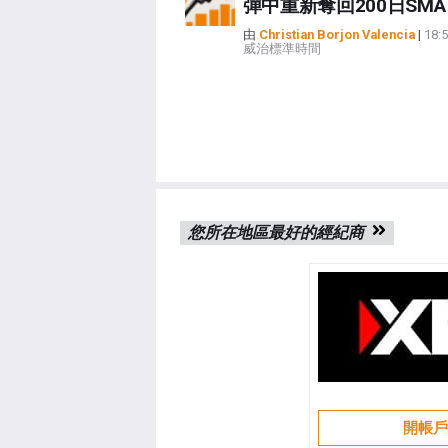
彈中重新奪回200日SMA
由
Christian Borjon Valencia
|
18:
威治標準時間
您所在地區最好的經紀商
開帳