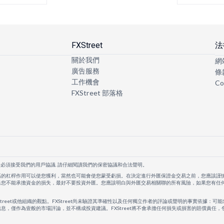
FXStreet
法
關於我們
網
廣告服務
條
工作機會
Co
FXStreet 部落格
者必須接受我們的用戶協議. 請仔細閱讀我們的保密協議和合法聲明。
高的杠桿作用可以使您獲利，當然也可能會使您蒙受虧損。在決定進行外匯保證金交易之前，您應該謹
果您不能承擔資金的損失，最好不要投資外匯。您應該明白與外匯交易相關聯的所有風險，如果您有任
Street或他組織的觀點。FXStreet尚未驗證其準確性以及任何獨立作者的評論或聲明的事實依據：可能
息，僅作為壹般的市場評論，並不構成投資建議。FXStreet將不會承擔任何損失或損害的賠償責任