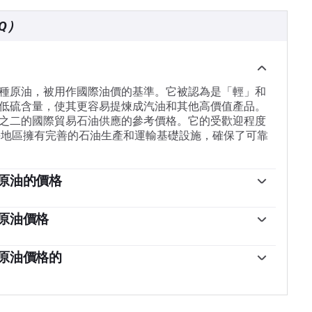
Q）
種原油，被用作國際油價的基準。它被認為是「輕」和
低硫含量，使其更容易提煉成汽油和其他高價值產品。
之二的國際貿易石油供應的參考價格。它的受歡迎程度
海地區擁有完善的石油生產和運輸基礎設施，確保了可靠
原油的價格
特原油價格的關鍵驅動因素。因此，全球增長可以成為
，導致全球增長疲軟。政治不穩定、戰爭和製裁可能會
原油價格
國組成的石油輸出國組織(OPEC)的決定是油價的另一
息署(EIA)發布的每周石油庫存報告影響著布倫特原油的價
影響布倫特原油的價格，因為石油主要以美元交易，因
波動。如果數據顯示庫存下降，則可能表明需求增加，
原油價格的
，反之亦然。
反映供應增加，從而壓低價格。空氣汙染指數的報告每
由12個石油生產國組成的組織，每年舉行兩次會議，共同決
於周二發布。它們的結果通常是相似的，75%的情況下誤
決定經常影響布倫特原油價格。當歐佩克決定降低配額
的數據被認為更可靠，因為它是一個政府機構。
價。當歐佩克增加產量時，它會產生相反的效果。