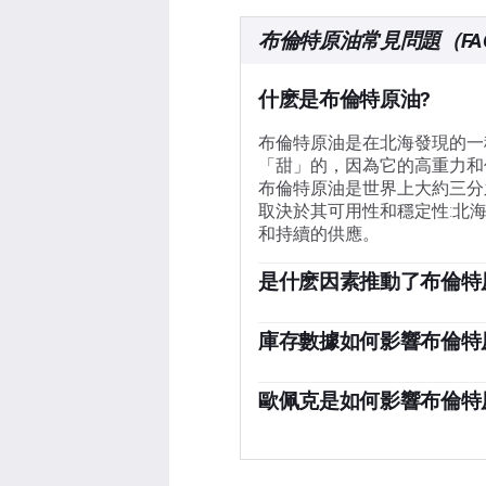
布倫特原油常見問題（FA
什麽是布倫特原油?
布倫特原油是在北海發現的一
「甜」的，因為它的高重力和
布倫特原油是世界上大約三分
取決於其可用性和穩定性:北
和持續的供應。
是什麽因素推動了布倫特
像所有資產一樣，供需是布倫
需求增長的驅動力，反之亦然
庫存數據如何影響布倫特
擾亂供應並影響價格。主要產油
美國石油協會(API)和能源信
個關鍵驅動因素。美元的價值
格。庫存的變化反映了供需的
歐佩克是如何影響布倫特
此美元走弱可以使石油更便宜
從而推高油價。庫存增加可以
歐佩克(石油輸出國組織)是
周二發布，環境影響評估報告
定成員國的生產配額。他們的
差在1%以內。環境影響評估
時，它可以收緊供應，推高油