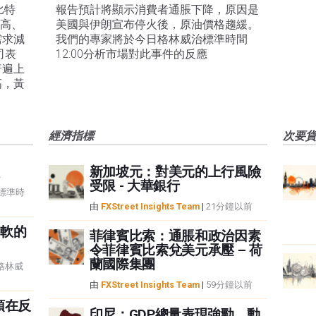
比特
報告預計將顯示消費者通脹下降，原因是
走高、
美國與伊朗宣布停火後，原油價格趨緩。
需求減
我們的專家將於今日格林威治標準時間
司表
12:00分析市場對此事件的反應
普遍上
高，黃
經濟指標
次要
新加坡元：對美元的上行風險
受限 - 大華銀行
治標準時
由
FXStreet Insights Team
|
21分鐘以前
軟的
菲律賓比索：通脹和政治因素
令菲律賓比索兌美元承壓 – 荷
蘭國際集團
8 格林威
由
FXStreet Insights Team
|
59分鐘以前
頭在反
印尼：GDP總量表現強勁，動