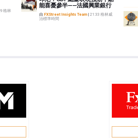
能喜憂參半——法國興業銀行
59 格林
由
FXStreet Insights Team
|
21:33 格林威
治標準時間
戶