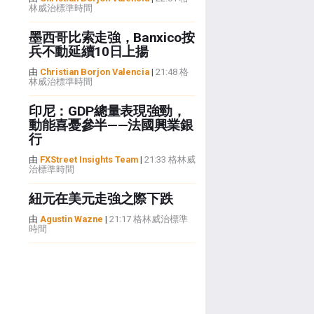
林威治標準時間
墨西哥比索走強，Banxico按
兵不動延續10日上揚
由
Christian Borjon Valencia
|
21:48 格
林威治標準時間
印尼：GDP總量表現強勁，
動能喜憂參半——法國興業銀
行
由
FXStreet Insights Team
|
21:33 格林威
治標準時間
紐元在美元走強之際下跌
由
Agustin Wazne
|
21:17 格林威治標準
時間