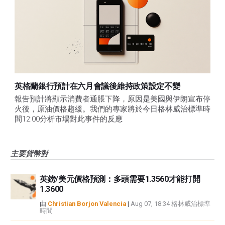
英格蘭銀行預計在六月會議後維持政策設定不變
報告預計將顯示消費者通脹下降，原因是美國與伊朗宣布停
火後，原油價格趨緩。我們的專家將於今日格林威治標準時
間12:00分析市場對此事件的反應
主要貨幣對
英鎊/美元價格預測：多頭需要1.3560才能打開
1.3600
由
Christian Borjon Valencia
|
Aug 07, 18:34 格林威治標準
時間