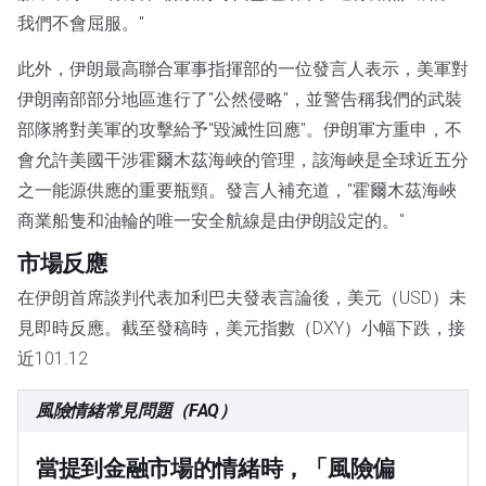
我們不會屈服。"
此外，伊朗最高聯合軍事指揮部的一位發言人表示，美軍對
伊朗南部部分地區進行了"公然侵略"，並警告稱我們的武裝
部隊將對美軍的攻擊給予"毀滅性回應"。伊朗軍方重申，不
會允許美國干涉霍爾木茲海峽的管理，該海峽是全球近五分
之一能源供應的重要瓶頸。發言人補充道，"霍爾木茲海峽
商業船隻和油輪的唯一安全航線是由伊朗設定的。"
市場反應
在伊朗首席談判代表加利巴夫發表言論後，美元（USD）未
見即時反應。截至發稿時，美元指數（DXY）小幅下跌，接
近101.12
風險情緒常見問題（FAQ）
當提到金融市場的情緒時，「風險偏