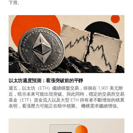
下滑。
以太坊週度預測：看漲突破前的平靜
週五，以太坊（ETH）繼續橫盤交易，徘徊在 1,901 美元附
近，暗示未來可能出現突破。與此同時，穩定的交易所交易
基金（ETF）資金流入以及大型 ETH 持有者不斷增加的積累
表明，看漲壓力可能正在暗中積聚。 機構需求繼續增強。