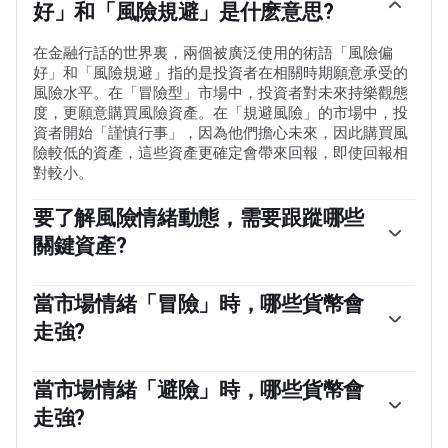
好」和「風險規避」是什麽意思?
在金融行話的世界裏，兩個被廣泛使用的術語「風險偏
好」和「風險規避」指的是投資者在相關時期願意承受的
風險水平。在「冒險型」市場中，投資者對未來持樂觀態
度，更願意購買風險資產。在「規避風險」的市場中，投
資者開始「謹慎行事」，因為他們擔心未來，因此購買風
險較低的資產，這些資產更確定會帶來回報，即使回報相
對較小。
要了解風險情緒動態，需要跟蹤哪些
關鍵資產?
通常，在「風險偏好」時期，股市會上漲，大多數大宗商
品(黃金除外)也會升值，因為它們受益於積極的增長前
當市場情緒「冒險」時，哪些貨幣會
景。大宗商品出口大國的貨幣因需求增加而走強，加密貨
走強?
幣上漲。在「規避風險」的市場中，債券——尤其是主要的
政府債券——上漲，黃金表現搶眼，日元、瑞士法郎和美元
澳元(AUD)、加元(CAD)、新西蘭元(NZD)以及盧布(RUB)和
等避險貨幣都受益。
南非蘭特(ZAR)等次要外匯，都傾向於在「風險偏好」的市
當市場情緒「避險」時，哪些貨幣會
場中上漲。這是因為這些貨幣的經濟增長嚴重依賴大宗商
走強?
品出口，而大宗商品在風險偏好時期往往會上漲。這是因
為投資者預計，由於經濟活動的增加，未來對原材料的需