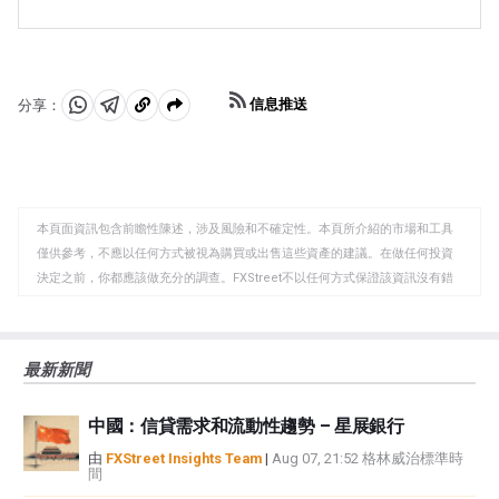
在「避險」期間傾向於升值的主要貨幣是美元(USD)、日
求將會增加。
元(JPY)和瑞士法郎(CHF)。美元，因為它是世界儲備貨
幣，因為在危機時期投資者購買美國政府債券，這被視為
安全的，因為世界上最大的經濟體不太可能違約。日元受
到對日本政府債券需求增加的影響，因為日本國內投資者
信息推送
分享：
持有的國債比例很高，即使在危機時期，他們也不太可能
分
分
複
拋售這些國債。瑞士法郎，因為嚴格的瑞士銀行法為投資
享
享
製
者提供了加強的資本保護。
至
至
到
WhatsApp
Telegram
剪
本頁面資訊包含前瞻性陳述，涉及風險和不確定性。本頁所介紹的市場和工具
貼
僅供參考，不應以任何方式被視為購買或出售這些資產的建議。在做任何投資
板
決定之前，你都應該做充分的調查。FXStreet不以任何方式保證該資訊沒有錯
誤、錯誤或重大錯報。它也不保證這些資料是及時的。在公開市場投資涉及很
大的風險，包括損失全部或部分投資，以及精神上的痛苦。所有與投資有關的
風險、損失和成本，包括本金的全部損失，均由您負責。本文僅代表作者個人
最新新聞
觀點，並不代表FXStreet或其廣告商的官方政策或立場。作者不對本頁連結的
資訊負責。
中國：信貸需求和流動性趨勢 – 星展銀行
如果文章正文中沒有明確提到，在撰寫本文時，作者在本文中提到的任何股票
中都沒有頭寸，也沒有與文中提到的任何公司有業務關係。除了FXStreet，作
由
FXStreet Insights Team
|
Aug 07, 21:52 格林威治標準時
間
者沒有收到撰寫這篇文章的報酬。
FXStreet和作者不提供個性化的建議。作者對該資訊的準確性、完整性或適用