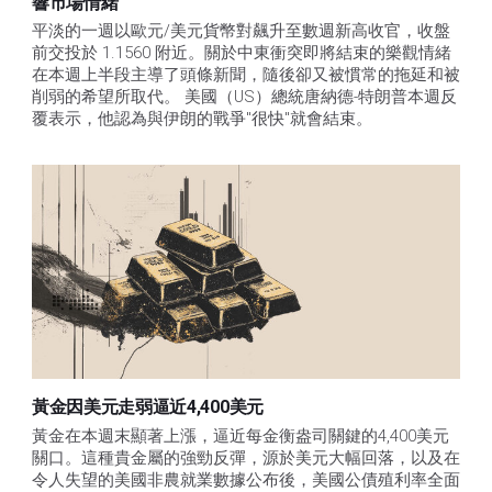
響市場情緒
平淡的一週以歐元/美元貨幣對飆升至數週新高收官，收盤
前交投於 1.1560 附近。關於中東衝突即將結束的樂觀情緒
在本週上半段主導了頭條新聞，隨後卻又被慣常的拖延和被
削弱的希望所取代。 美國（US）總統唐納德-特朗普本週反
覆表示，他認為與伊朗的戰爭"很快"就會結束。
黃金因美元走弱逼近4,400美元
黃金在本週末顯著上漲，逼近每金衡盎司關鍵的4,400美元
關口。這種貴金屬的強勁反彈，源於美元大幅回落，以及在
令人失望的美國非農就業數據公布後，美國公債殖利率全面