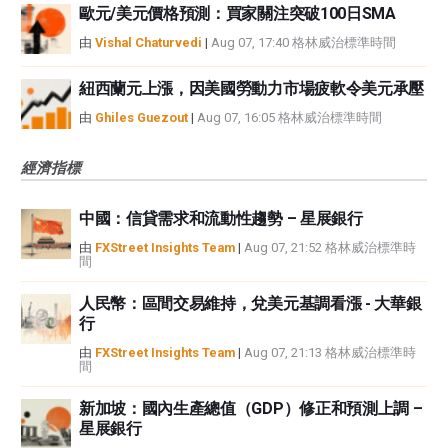
歐元/美元價格預測：買家關注突破100日SMA
由
Vishal Chaturvedi
|
Aug 07, 17:40 格林威治標準時間
紐西蘭元上漲，因美國勞動力市場疲軟令美元承壓
由
Ghiles Guezout
|
Aug 07, 16:05 格林威治標準時間
經濟指標
中國：信貸需求和流動性趨勢 – 星展銀行
由
FXStreet Insights Team
|
Aug 07, 21:52 格林威治標準時
間
人民幣：區間交易維持，兌美元基調看漲 - 大華銀
行
由
FXStreet Insights Team
|
Aug 07, 21:13 格林威治標準時
間
新加坡：國內生產總值（GDP）修正和預測上調 –
星展銀行