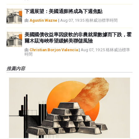
下週展望：美國通膨將成為下週焦點
由
Agustin Wazne
|
Aug 07, 19:35 格林威治標準時間
美國國債收益率因疲軟的非農就業數據而下跌，霍
爾木茲海峽希望緩解美聯儲風險
由
Christian Borjon Valencia
|
Aug 07, 19:25 格林威治標準
時間
推薦內容