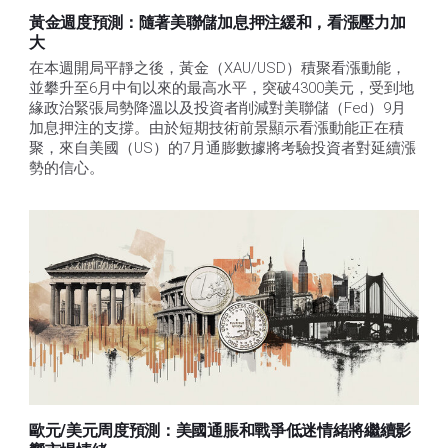
黃金週度預測：隨著美聯儲加息押注緩和，看漲壓力加
大
在本週開局平靜之後，黃金（XAU/USD）積聚看漲動能，
並攀升至6月中旬以來的最高水平，突破4300美元，受到地
緣政治緊張局勢降溫以及投資者削減對美聯儲（Fed）9月
加息押注的支撐。由於短期技術前景顯示看漲動能正在積
聚，來自美國（US）的7月通膨數據將考驗投資者對延續漲
勢的信心。 
歐元/美元周度預測：美國通脹和戰爭低迷情緒將繼續影