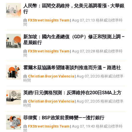
人民幣：區間交易維持，兌美元基調看漲 - 大華銀
性不作任何陳述。FXStreet和作者將不承擔任何錯誤，遺漏或任何損失，傷害
行
或損害由此資訊及其顯示或使用引起的。錯誤和遺漏除外。本文作者和
FXStreet並非註冊投資顧問，本文內容無意提供任何投資建議。
由
FXStreet Insights Team
|
Aug 07, 21:13 格林威治標準時
間
新加坡：國內生產總值（GDP）修正和預測上調 –
星展銀行
由
FXStreet Insights Team
|
Aug 07, 20:28 格林威治標準時
間
霍爾木茲協議希望隨著談判推進而升溫 – 路透社
由
Christian Borjon Valencia
|
Aug 07, 20:20 格林威治標準
時間
英鎊/日元價格預測：反彈維持在200日SMA上方
由
Christian Borjon Valencia
|
Aug 07, 20:05 格林威治標準
時間
菲律賓：BSP政策前景轉變——渣打銀行
由
FXStreet Insights Team
|
Aug 07, 19:43 格林威治標準時
間