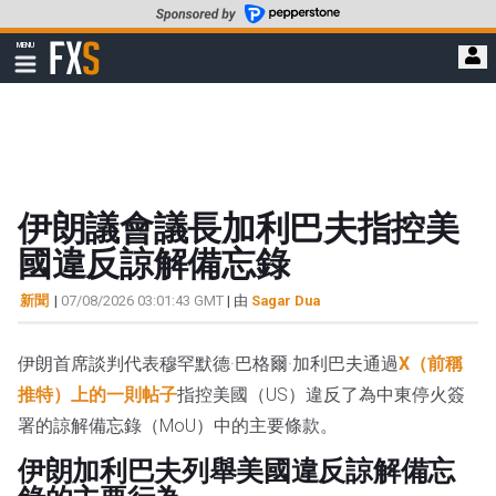
轉
至
FXStreet
MENU
主
顯
示
要
導
內
航
容
伊朗議會議長加利巴夫指控美
國違反諒解備忘錄
新聞
|
07/08/2026 03:01:43 GMT
| 由
Sagar Dua
伊朗首席談判代表穆罕默德·巴格爾·加利巴夫通過
X（前稱
推特）上的一則帖子
指控美國（US）違反了為中東停火簽
署的諒解備忘錄（MoU）中的主要條款。
伊朗加利巴夫列舉美國違反諒解備忘