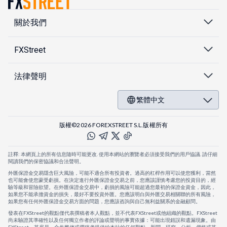
關於我們
FXStreet
法律聲明
繁體中文
版權©2026 FOREXSTREET S.L.版權所有
註釋: 本網頁上的所有信息隨時可能更改. 使用本網站的瀏覽者必須接受我們的用戶協議. 請仔細
閱讀我們的保密協議和合法聲明。
外匯保證金交易隱含巨大風險，可能不適合所有投資者。過高的杠桿作用可以使您獲利，當然
也可能會使您蒙受虧損。在決定進行外匯保證金交易之前，您應該謹慎考慮您的投資目的，經
驗等級和冒險欲望。在外匯保證金交易中，虧損的風險可能超過您最初的保證金資金，因此，
如果您不能承擔資金的損失，最好不要投資外匯。您應該明白與外匯交易相關聯的所有風險，
如果您有任何外匯保證金交易方面的問題，您應該咨詢與自己無利益關系的金融顧問。
發表在FXStreet的觀點僅代表撰稿者本人觀點，並不代表FXStreet或他組織的觀點。FXStreet
尚未驗證其準確性以及任何獨立作者的評論或聲明的事實依據：可能出現錯誤和遺漏現象。由
FXStreet、其雇員、合作夥伴或撰稿者提供給本站的任何觀點、新聞、研究、分析、價格或其