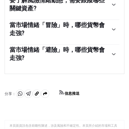
要了解風險情緒動態，需要跟蹤哪些
關鍵資產?
通常，在「風險偏好」時期，股市會上漲，大多數大宗商
品(黃金除外)也會升值，因為它們受益於積極的增長前
當市場情緒「冒險」時，哪些貨幣會
景。大宗商品出口大國的貨幣因需求增加而走強，加密貨
走強?
幣上漲。在「規避風險」的市場中，債券——尤其是主要的
政府債券——上漲，黃金表現搶眼，日元、瑞士法郎和美元
澳元(AUD)、加元(CAD)、新西蘭元(NZD)以及盧布(RUB)和
等避險貨幣都受益。
南非蘭特(ZAR)等次要外匯，都傾向於在「風險偏好」的市
當市場情緒「避險」時，哪些貨幣會
場中上漲。這是因為這些貨幣的經濟增長嚴重依賴大宗商
走強?
品出口，而大宗商品在風險偏好時期往往會上漲。這是因
為投資者預計，由於經濟活動的增加，未來對原材料的需
在「避險」期間傾向於升值的主要貨幣是美元(USD)、日
求將會增加。
元(JPY)和瑞士法郎(CHF)。美元，因為它是世界儲備貨
幣，因為在危機時期投資者購買美國政府債券，這被視為
安全的，因為世界上最大的經濟體不太可能違約。日元受
到對日本政府債券需求增加的影響，因為日本國內投資者
信息推送
分享：
持有的國債比例很高，即使在危機時期，他們也不太可能
分
分
複
拋售這些國債。瑞士法郎，因為嚴格的瑞士銀行法為投資
享
享
製
者提供了加強的資本保護。
至
至
到
WhatsApp
Telegram
剪
本頁面資訊包含前瞻性陳述，涉及風險和不確定性。本頁所介紹的市場和工具