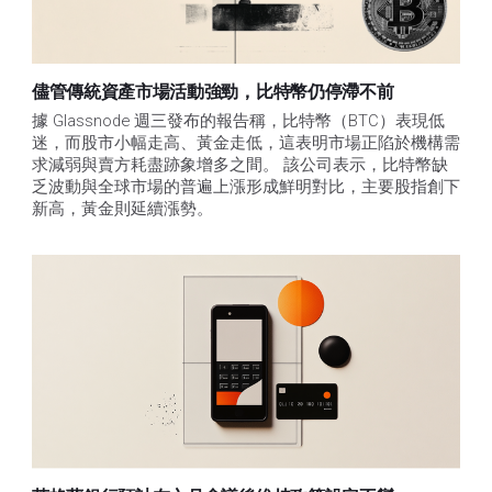
儘管傳統資產市場活動強勁，比特幣仍停滯不前
據 Glassnode 週三發布的報告稱，比特幣（BTC）表現低
迷，而股市小幅走高、黃金走低，這表明市場正陷於機構需
求減弱與賣方耗盡跡象增多之間。 該公司表示，比特幣缺
乏波動與全球市場的普遍上漲形成鮮明對比，主要股指創下
新高，黃金則延續漲勢。