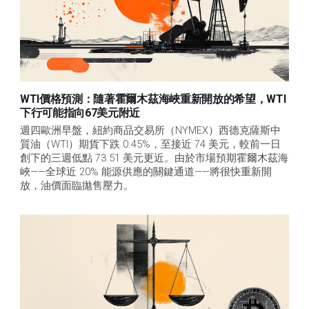
WTI價格預測：隨著霍爾木茲海峽重新開放的希望，WTI
下行可能指向67美元附近
週四歐洲早盤，紐約商品交易所（NYMEX）西德克薩斯中
質油（WTI）期貨下跌 0.45%，至接近 74 美元，較前一日
創下的三週低點 73.51 美元更近。由於市場預期霍爾木茲海
峽——全球近 20% 能源供應的關鍵通道——將很快重新開
放，油價面臨拋售壓力。 