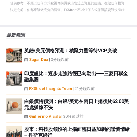
貼
僅供參考，不應以任何方式被視為購買或出售這些資產的建議。在做任何投資
板
決定之前，你都應該做充分的調查。FXStreet不以任何方式保證該資訊沒有錯
誤、錯誤或重大錯報。它也不保證這些資料是及時的。在公開市場投資涉及很
大的風險，包括損失全部或部分投資，以及精神上的痛苦。所有與投資有關的
風險、損失和成本，包括本金的全部損失，均由您負責。本文僅代表作者個人
最新新聞
觀點，並不代表FXStreet或其廣告商的官方政策或立場。作者不對本頁連結的
資訊負責。
英鎊/美元價格預測：積聚力量等待VCP突破
如果文章正文中沒有明確提到，在撰寫本文時，作者在本文中提到的任何股票
中都沒有頭寸，也沒有與文中提到的任何公司有業務關係。除了FXStreet，作
由
Sagar Dua
|
0分鐘以前
者沒有收到撰寫這篇文章的報酬。
FXStreet和作者不提供個性化的建議。作者對該資訊的準確性、完整性或適用
印度盧比：逐步走強路徑已勾勒出——三菱日聯金
性不作任何陳述。FXStreet和作者將不承擔任何錯誤，遺漏或任何損失，傷害
融集團
或損害由此資訊及其顯示或使用引起的。錯誤和遺漏除外。本文作者和
由
FXStreet Insights Team
|
21分鐘以前
FXStreet並非註冊投資顧問，本文內容無意提供任何投資建議。
白銀價格預測：白銀/美元在兩日上揚後於62.00美
元處猶豫不決
由
Guillermo Alcala
|
30分鐘以前
股市：科技股領漲的上揚面臨日益加劇的謹慎情緒
– 丹斯克銀行