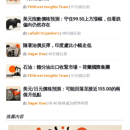
由
FXStreet Insights Team
|
37分鐘以前
美元指數價格預測：守住99.50上方漲幅，但看跌
偏向仍然存在
由
Lallalit Srijandorn
|
38分鐘以前
隨著油價反彈，印度盧比小幅走低
由
Sagar Dua
|
43分鐘以前
石油：餾分油出口收緊市場 – 荷蘭國際集團
由
FXStreet Insights Team
|
51分鐘以前
美元/日元價格預測：可能回落至接近155.00的兩
個月低點
由
Sagar Dua
|
06:40 格林威治標準時間
推薦內容