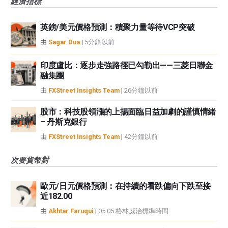
經濟指標
英鎊/美元價格預測：積聚力量等待VCP突破
由
Sagar Dua
|
5分鐘以前
印度盧比：逐步走強路徑已勾勒出——三菱日聯金
融集團
由
FXStreet Insights Team
|
26分鐘以前
股市：科技股領漲的上揚面臨日益加劇的謹慎情緒
– 丹斯克銀行
由
FXStreet Insights Team
|
42分鐘以前
次要貨幣對
歐元/日元價格預測：在持續的看跌偏向下跌至接
近182.00
由
Akhtar Faruqui
|
05:05 格林威治標準時間