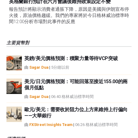
英格蘭銀行預計在六月會議後維持政策設定不變
報告預計將顯示消費者通脹下降，原因是美國與伊朗宣布停
火後，原油價格趨緩。我們的專家將於今日格林威治標準時
間12:00分析市場對此事件的反應
主要貨幣對
英鎊/美元價格預測：積聚力量等待VCP突破
由
Sagar Dua
|
5分鐘以前
美元/日元價格預測：可能回落至接近155.00的兩
個月低點
由
Sagar Dua
|
06:40 格林威治標準時間
歐元/美元：需要收於阻力位上方來維持上行偏向
——大華銀行
由
FXStreet Insights Team
|
06:26 格林威治標準時間