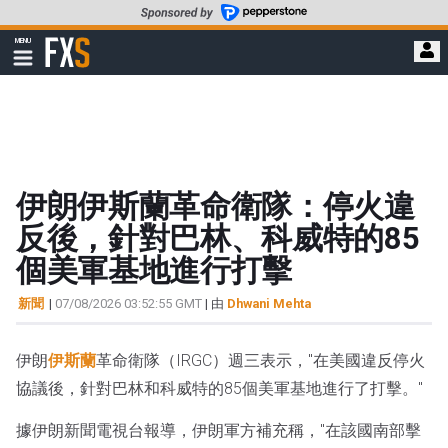
轉
至
FXStreet
MENU
主
顯
示
要
導
內
航
容
伊朗伊斯蘭革命衛隊：停火違
反後，針對巴林、科威特的85
個美軍基地進行打擊
新聞
|
07/08/2026 03:52:55 GMT
| 由
Dhwani Mehta
伊朗
伊斯蘭
革命衛隊（IRGC）週三表示，"在美國違反停火
協議後，針對巴林和科威特的85個美軍基地進行了打擊。"
據伊朗新聞電視台報導，伊朗軍方補充稱，"在該國南部擊