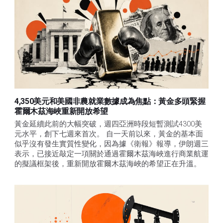
4,350美元和美國非農就業數據成為焦點：黃金多頭緊握
霍爾木茲海峽重新開放希望
黃金延續此前的大幅突破，週四亞洲時段短暫測試4300美
元水平，創下七週來首次。 自一天前以來，黃金的基本面
似乎沒有發生實質性變化，因為據《衛報》報導，伊朗週三
表示，已接近敲定一項關於通過霍爾木茲海峽進行商業航運
的擬議框架後，重新開放霍爾木茲海峽的希望正在升溫。