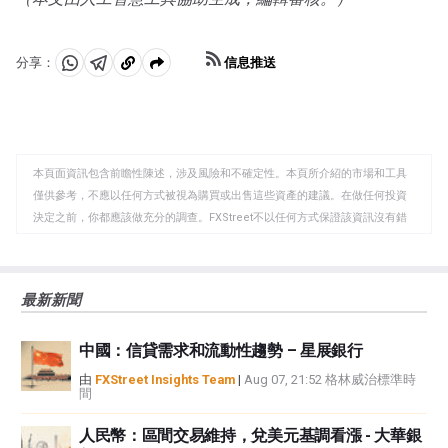
信息推送
分享：
分
分
複
享
享
製
至
至
到
WhatsApp
Telegram
剪
本頁面資訊包含前瞻性陳述，涉及風險和不確定性。本頁所介紹的市場和工具
貼
僅供參考，不應以任何方式被視為購買或出售這些資產的建議。在做任何投資
板
決定之前，你都應該做充分的調查。FXStreet不以任何方式保證該資訊沒有錯
誤、錯誤或重大錯報。它也不保證這些資料是及時的。在公開市場投資涉及很
大的風險，包括損失全部或部分投資，以及精神上的痛苦。所有與投資有關的
風險、損失和成本，包括本金的全部損失，均由您負責。本文僅代表作者個人
最新新聞
觀點，並不代表FXStreet或其廣告商的官方政策或立場。作者不對本頁連結的
資訊負責。
中國：信貸需求和流動性趨勢 – 星展銀行
如果文章正文中沒有明確提到，在撰寫本文時，作者在本文中提到的任何股票
中都沒有頭寸，也沒有與文中提到的任何公司有業務關係。除了FXStreet，作
由
FXStreet Insights Team
|
Aug 07, 21:52 格林威治標準時
間
者沒有收到撰寫這篇文章的報酬。
FXStreet和作者不提供個性化的建議。作者對該資訊的準確性、完整性或適用
人民幣：區間交易維持，兌美元基調看漲 - 大華銀
性不作任何陳述。FXStreet和作者將不承擔任何錯誤，遺漏或任何損失，傷害