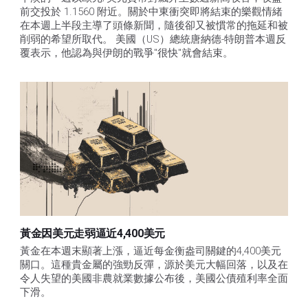
前交投於 1.1560 附近。關於中東衝突即將結束的樂觀情緒
在本週上半段主導了頭條新聞，隨後卻又被慣常的拖延和被
削弱的希望所取代。 美國（US）總統唐納德-特朗普本週反
覆表示，他認為與伊朗的戰爭"很快"就會結束。
黃金因美元走弱逼近4,400美元
黃金在本週末顯著上漲，逼近每金衡盎司關鍵的4,400美元
關口。這種貴金屬的強勁反彈，源於美元大幅回落，以及在
令人失望的美國非農就業數據公布後，美國公債殖利率全面
下滑。