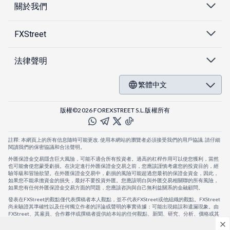
關於我們
FXStreet
法律聲明
繁體中文
版權©2026 FOREXSTREET S.L.版權所有
註釋: 本網頁上的所有信息隨時可能更改. 使用本網站的瀏覽者必須接受我們的用戶協議. 請仔細
閱讀我們的保密協議和合法聲明。
外匯保證金交易隱含巨大風險，可能不適合所有投資者。過高的杠桿作用可以使您獲利，當然
也可能會使您蒙受虧損。在決定進行外匯保證金交易之前，您應該謹慎考慮您的投資目的，經
驗等級和冒險欲望。在外匯保證金交易中，虧損的風險可能超過您最初的保證金資金，因此，
如果您不能承擔資金的損失，最好不要投資外匯。您應該明白與外匯交易相關聯的所有風險，
如果您有任何外匯保證金交易方面的問題，您應該咨詢與自己無利益關系的金融顧問。
發表在FXStreet的觀點僅代表撰稿者本人觀點，並不代表FXStreet或他組織的觀點。FXStreet
尚未驗證其準確性以及任何獨立作者的評論或聲明的事實依據：可能出現錯誤和遺漏現象。由
FXStreet、其雇員、合作夥伴或撰稿者提供給本站的任何觀點、新聞、研究、分析、價格或其
他信息，僅作為壹般的市場評論，並不構成投資建議。FXStreet將不會承擔任何損失或損害的
賠償責任，包括但不限於因直接或間接使用或依賴這些信息而可能產生的任何利潤損失。