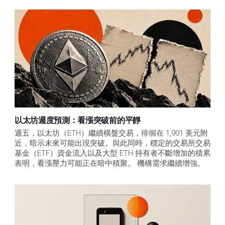
以太坊週度預測：看漲突破前的平靜
週五，以太坊（ETH）繼續橫盤交易，徘徊在 1,901 美元附
近，暗示未來可能出現突破。與此同時，穩定的交易所交易
基金（ETF）資金流入以及大型 ETH 持有者不斷增加的積累
表明，看漲壓力可能正在暗中積聚。 機構需求繼續增強。