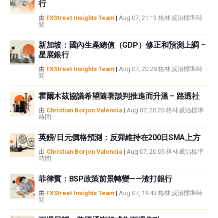
行
或損害由此資訊及其顯示或使用引起的。錯誤和遺漏除外。本文作者和
FXStreet並非註冊投資顧問，本文內容無意提供任何投資建議。
由
FXStreet Insights Team
|
Aug 07, 21:13 格林威治標準時
間
新加坡：國內生產總值（GDP）修正和預測上調 –
星展銀行
由
FXStreet Insights Team
|
Aug 07, 20:28 格林威治標準時
間
霍爾木茲協議希望隨著談判推進而升溫 – 路透社
由
Christian Borjon Valencia
|
Aug 07, 20:20 格林威治標準
時間
英鎊/日元價格預測：反彈維持在200日SMA上方
由
Christian Borjon Valencia
|
Aug 07, 20:05 格林威治標準
時間
菲律賓：BSP政策前景轉變——渣打銀行
由
FXStreet Insights Team
|
Aug 07, 19:43 格林威治標準時
間