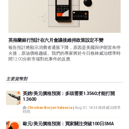
英格蘭銀行預計在六月會議後維持政策設定不變
報告預計將顯示消費者通脹下降，原因是美國與伊朗宣布停
火後，原油價格趨緩。我們的專家將於今日格林威治標準時
間12:00分析市場對此事件的反應
主要貨幣對
英鎊/美元價格預測：多頭需要1.3560才能打開
1.3600
由
Christian Borjon Valencia
|
Aug 07, 18:34 格林威治標準
時間
歐元/美元價格預測：買家關注突破100日SMA