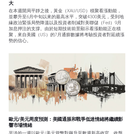
大
在本週開局平靜之後，黃金（XAU/USD）積聚看漲動能，
並攀升至6月中旬以來的最高水平，突破4300美元，受到地
緣政治緊張局勢降溫以及投資者削減對美聯儲（Fed）9月
加息押注的支撐。由於短期技術前景顯示看漲動能正在積
聚，來自美國（US）的7月通膨數據將考驗投資者對延續漲
勢的信心。 
歐元/美元周度預測：美國通脹和戰爭低迷情緒將繼續影
響市場情緒
平淡的一週以歐元/美元貨幣對飆升至數週新高收官，收盤