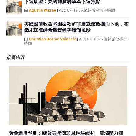
下週展望：美國通膨將成為下週焦點
由
Agustin Wazne
|
Aug 07, 19:35 格林威治標準時間
美國國債收益率因疲軟的非農就業數據而下跌，霍
爾木茲海峽希望緩解美聯儲風險
由
Christian Borjon Valencia
|
Aug 07, 19:25 格林威治標準
時間
推薦內容
黃金週度預測：隨著美聯儲加息押注緩和，看漲壓力加