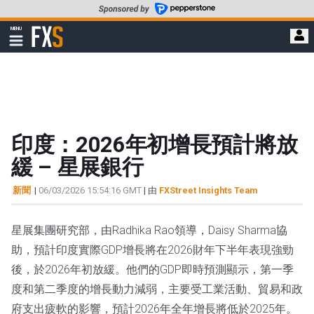
轉
至
FXStreet
MENU
主
顯
示
要
導
內
航
容
印度：2026年初增長預計將放
緩 – 星展銀行
新聞
|
06/03/2026 15:54:16 GMT
| 由
FXStreet Insights Team
星展集團研究部，由Radhika Rao領導，Daisy Sharma協
助，預計印度實際GDP增長將在2026財年下半年表現強勁
後，於2026年初放緩。他們的GDP即時預測顯示，第一季
度和第二季度的增長動力減弱，主要受工業活動、貿易和政
府支出疲軟的影響，預計2026年全年增長將低於2025年。