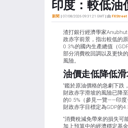
印度：較低油價
新聞
|
07/08/2026 09:31:21 GMT
| 由
FXStreet 
渣打銀行經濟學家Anubhuti 
政赤字前景，指出較低的原油
0.3%的國內生產總值（
部分消費稅回調以及更快
風險。
油價走低降低滑
"鑑於原油價格的急劇下跌，
財政赤字滑坡的風險已降至GD
的0.5%（參見一覽——印
財政赤字目標定為GDP的4.
"消費稅減免帶來的損失可
加上預算中的經濟穩定基金