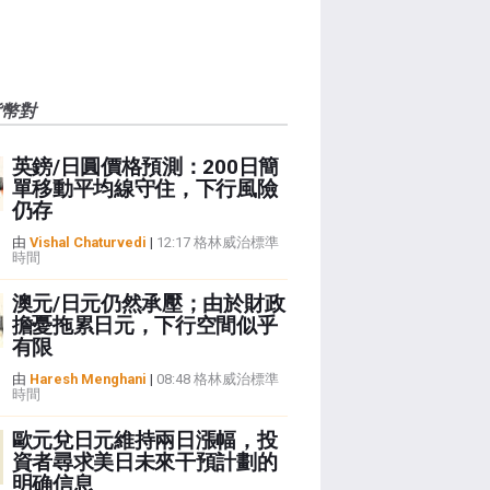
貨幣對
英鎊/日圓價格預測：200日簡
單移動平均線守住，下行風險
仍存
由
Vishal Chaturvedi
|
12:17 格林威治標準
時間
澳元/日元仍然承壓；由於財政
擔憂拖累日元，下行空間似乎
有限
由
Haresh Menghani
|
08:48 格林威治標準
時間
歐元兌日元維持兩日漲幅，投
資者尋求美日未來干預計劃的
明确信息