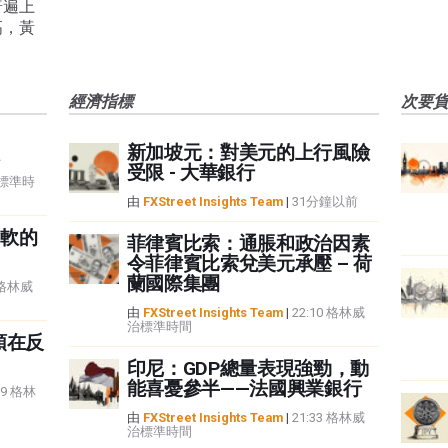
普遍上
高，黃
經濟指標
次要
新加坡元：對美元的上行風險
受限 - 大華銀行
治標準時
由
FXStreet Insights Team
|
31分鐘以前
軟的
菲律賓比索：通脹和政治因素
令菲律賓比索兌美元承壓 – 荷
蘭國際集團
8 格林威
由
FXStreet Insights Team
|
22:10 格林威
治標準時間
頭在反
印尼：GDP總量表現強勁，動
能喜憂參半——法國興業銀行
59 格林
由
FXStreet Insights Team
|
21:33 格林威
治標準時間