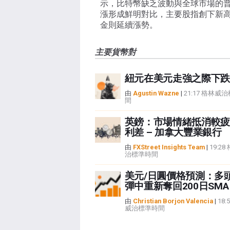
示，比特幣缺乏波動與全球市場的
漲形成鮮明對比，主要股指創下新
金則延續漲勢。
主要貨幣對
紐元在美元走強之際下跌
由
Agustin Wazne
|
21:17 格林威
間
英鎊：市場情緒抵消較疲
利差 – 加拿大豐業銀行
由
FXStreet Insights Team
|
19:2
治標準時間
美元/日圓價格預測：多
彈中重新奪回200日SMA
由
Christian Borjon Valencia
|
18:
威治標準時間