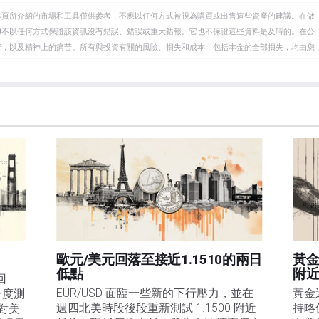
本頁所介紹的市場和工具僅供參考，不應以任何方式被視為購買或出售這些資產的建議。在做
eet不以任何方式保證該資訊沒有錯誤、錯誤或重大錯報。它也不保證這些資料是及時的。在公
資，以及精神上的痛苦。所有與投資有關的風險、損失和成本，包括本金的全部損失，均由您
et或其廣告商的官方政策或立場。作者不對本頁連結的資訊負責。
在本文中提到的任何股票中都沒有頭寸，也沒有與文中提到的任何公司有業務關係。除了
訊的準確性、完整性或適用性不作任何陳述。FXStreet和作者將不承擔任何錯誤，遺漏或任何損
遺漏除外。本文作者和FXStreet並非註冊投資顧問，本文內容無意提供任何投資建議。
歐元/美元回落至接近1.1510的兩日
黃金
低點
附
回
EUR/USD 面臨一些新的下行壓力，並在
黃金
一度測
週四北美時段後段重新測試 1.1500 附近
持略
是對美