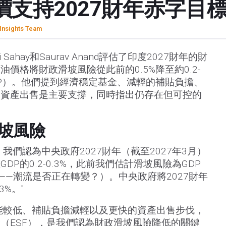
支持2027財年赤字目標
Insights Team
Sahay和Saurav Anand評估了印度2027財年的財
價格將財政滑坡風險從此前的0.5%降至約0.2-
GDP）。他們提到經濟穩定基金、減輕的補貼負擔、
的資產出售是主要支撐，同時指出仍存在但可控的
坡風險
我們認為中央政府2027財年（截至2027年3月）
P的0.2-0.3%，此前我們估計滑坡風險為GDP
度——潮流是否正在轉變？）。中央政府將2027財年
3%。"
能較低、補貼負擔減輕以及更快的資產出售步伐，
（ESF），是我們認為財政滑坡風險降低的關鍵