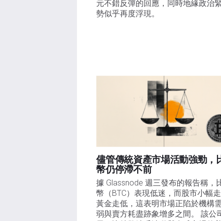
元不錯反彈的回應，同時地緣政治
勢似乎再度浮現。
儘管傳統資產市場活動強勁，
幣仍停滯不前
據 Glassnode 週三發布的報告稱，
幣（BTC）表現低迷，而股市小幅
黃金走低，這表明市場正陷於機構
弱與賣方耗盡跡象增多之間。 該公