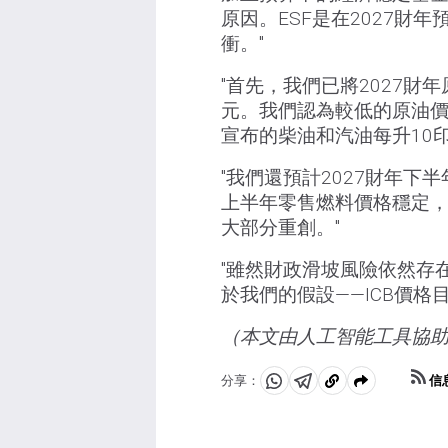
原因。ESF是在2027財
衝。"
"首先，我們已將2027財
元。我們認為較低的原油價格
宣布的柴油和汽油每升10印
"我們還預計2027財年下
上半年零售燃料價格穩定
大部分重創。"
"雖然財政滑坡風險依然存
於我們的假設——ICB價格
（本文由人工智能工具協
信
分享：
分
分
複
享
享
製
至
至
到