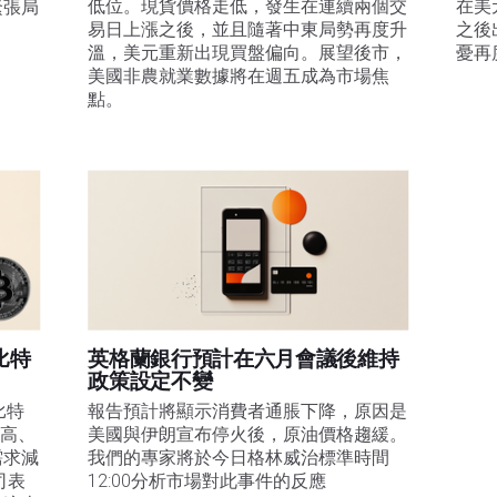
低位。現貨價格走低，發生在連續兩個交
在美
緊張局
易日上漲之後，並且隨著中東局勢再度升
之後
溫，美元重新出現買盤偏向。展望後市，
憂再
美國非農就業數據將在週五成為市場焦
點。
比特
英格蘭銀行預計在六月會議後維持
政策設定不變
比特
報告預計將顯示消費者通脹下降，原因是
走高、
美國與伊朗宣布停火後，原油價格趨緩。
需求減
我們的專家將於今日格林威治標準時間
司表
12:00分析市場對此事件的反應