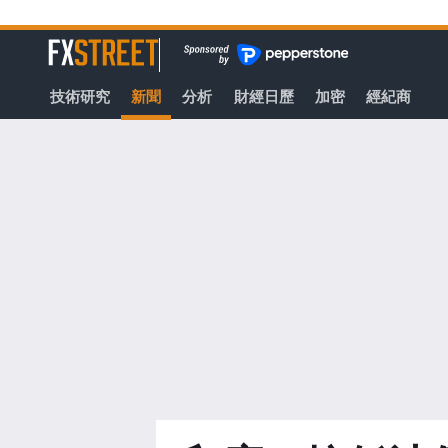
轉
至
FXStreet
主
要
技術研究
新聞
分析
財經日歷
加密
經紀商
內
容