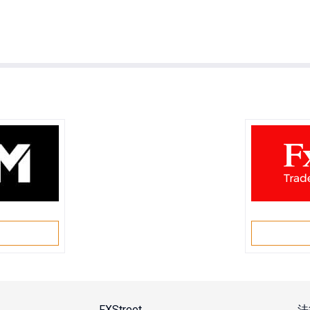
戶
FXStreet
法