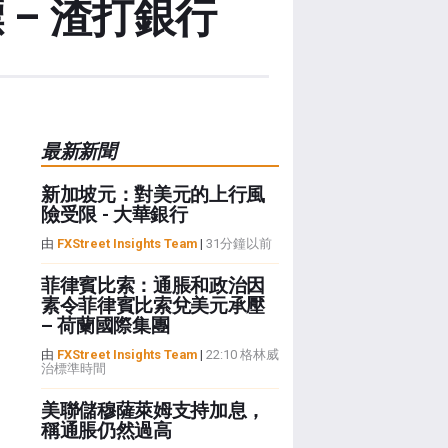
 – 渣打銀行
最新新聞
新加坡元：對美元的上行風
險受限 - 大華銀行
由
FXStreet Insights Team
|
31分鐘以前
菲律賓比索：通脹和政治因
素令菲律賓比索兌美元承壓
– 荷蘭國際集團
由
FXStreet Insights Team
|
22:10 格林威
治標準時間
美聯儲穆薩萊姆支持加息，
稱通脹仍然過高