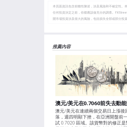
WhatsApp
Telegram
剪
本頁面資訊包含前瞻性陳述，涉及風險和不確定性。
貼
任何投資決定之前，你都應該做充分的調查。FXStr
開市場投資涉及很大的風險，包括損失全部或部分投
板
負責。本文僅代表作者個人觀點，並不代表FXStre
如果文章正文中沒有明確提到，在撰寫本文時，作者
FXStreet，作者沒有收到撰寫這篇文章的報酬。
FXStreet和作者不提供個性化的建議。作者對該資
推薦內容
失，傷害或損害由此資訊及其顯示或使用引起的。錯誤和
澳元/美元在0.7060前失去動能
澳元/美元在連續兩個交易日上漲後
落，週四明顯下挫，在亞洲開盤前
試 0.7020 區域。該貨幣對的修正