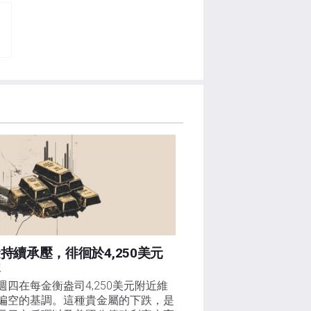
持續承壓，徘徊於4,250美元
近
週四在每金衡盎司4,250美元附近維
偏空的基調。這種貴金屬的下跌，是