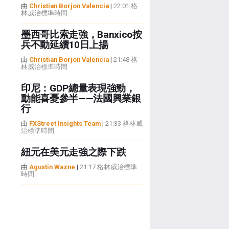
由
Christian Borjon Valencia
|
22:01 格
林威治標準時間
墨西哥比索走強，Banxico按
兵不動延續10日上揚
由
Christian Borjon Valencia
|
21:48 格
林威治標準時間
印尼：GDP總量表現強勁，
動能喜憂參半——法國興業銀
行
由
FXStreet Insights Team
|
21:33 格林威
治標準時間
紐元在美元走強之際下跌
由
Agustin Wazne
|
21:17 格林威治標準
時間