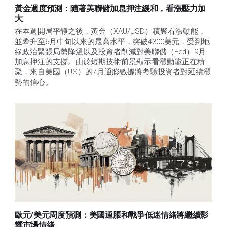
黃金週度預測：隨著美聯儲加息押注緩和，看漲壓力加
大
在本週開局平靜之後，黃金（XAU/USD）積聚看漲動能，
並攀升至6月中旬以來的最高水平，突破4300美元，受到地
緣政治緊張局勢降溫以及投資者削減對美聯儲（Fed）9月
加息押注的支撐。由於短期技術前景顯示看漲動能正在積
聚，來自美國（US）的7月通膨數據將考驗投資者對延續漲
勢的信心。 
歐元/美元周度預測：美國通脹和戰爭低迷情緒將繼續影
響市場情緒