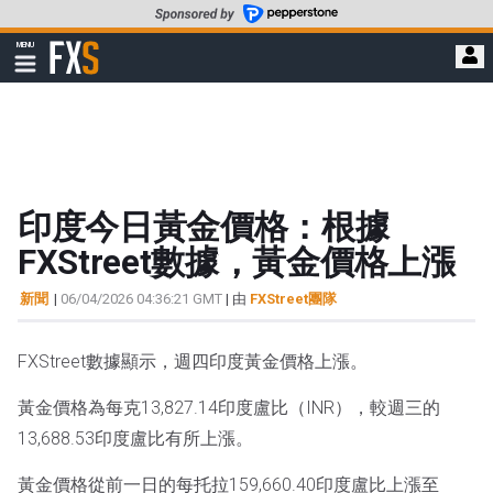
轉
至
FXStreet
MENU
主
顯
示
要
導
內
航
容
印度今日黃金價格：根據
FXStreet數據，黃金價格上漲
新聞
|
06/04/2026 04:36:21 GMT
| 由
FXStreet團隊
FXStreet數據顯示，週四印度黃金價格上漲。
黃金價格為每克13,827.14印度盧比（INR），較週三的
13,688.53印度盧比有所上漲。
黃金價格從前一日的每托拉159,660.40印度盧比上漲至