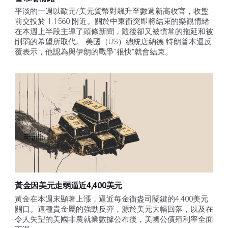
平淡的一週以歐元/美元貨幣對飆升至數週新高收官，收盤
前交投於 1.1560 附近。關於中東衝突即將結束的樂觀情緒
在本週上半段主導了頭條新聞，隨後卻又被慣常的拖延和被
削弱的希望所取代。 美國（US）總統唐納德-特朗普本週反
覆表示，他認為與伊朗的戰爭"很快"就會結束。
黃金因美元走弱逼近4,400美元
黃金在本週末顯著上漲，逼近每金衡盎司關鍵的4,400美元
關口。這種貴金屬的強勁反彈，源於美元大幅回落，以及在
令人失望的美國非農就業數據公布後，美國公債殖利率全面