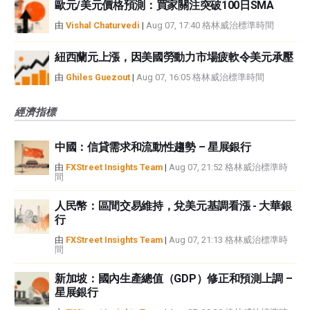
歐元/美元價格預測：買家關注突破100日SMA
由
Vishal Chaturvedi
|
Aug 07, 17:40 格林威治標準時間
紐西蘭元上漲，因美國勞動力市場疲軟令美元承壓
由
Ghiles Guezout
|
Aug 07, 16:05 格林威治標準時間
經濟指標
中國：信貸需求和流動性趨勢 – 星展銀行
由
FXStreet Insights Team
|
Aug 07, 21:52 格林威治標準時
間
人民幣：區間交易維持，兌美元基調看漲 - 大華銀
行
由
FXStreet Insights Team
|
Aug 07, 21:13 格林威治標準時
間
新加坡：國內生產總值（GDP）修正和預測上調 –
星展銀行