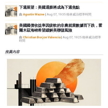
下週展望：美國通膨將成為下週焦點
由
Agustin Wazne
|
Aug 07, 19:35 格林威治標準時間
美國國債收益率因疲軟的非農就業數據而下跌，霍
爾木茲海峽希望緩解美聯儲風險
由
Christian Borjon Valencia
|
Aug 07, 19:25 格林威治標準
時間
推薦內容