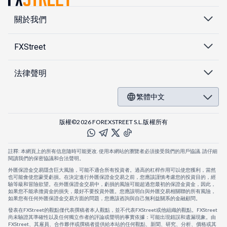
關於我們
FXStreet
法律聲明
繁體中文
版權©2026 FOREXSTREET S.L.版權所有
註釋: 本網頁上的所有信息隨時可能更改. 使用本網站的瀏覽者必須接受我們的用戶協議. 請仔細
閱讀我們的保密協議和合法聲明。
外匯保證金交易隱含巨大風險，可能不適合所有投資者。過高的杠桿作用可以使您獲利，當然
也可能會使您蒙受虧損。在決定進行外匯保證金交易之前，您應該謹慎考慮您的投資目的，經
驗等級和冒險欲望。在外匯保證金交易中，虧損的風險可能超過您最初的保證金資金，因此，
如果您不能承擔資金的損失，最好不要投資外匯。您應該明白與外匯交易相關聯的所有風險，
如果您有任何外匯保證金交易方面的問題，您應該咨詢與自己無利益關系的金融顧問。
發表在FXStreet的觀點僅代表撰稿者本人觀點，並不代表FXStreet或他組織的觀點。FXStreet
尚未驗證其準確性以及任何獨立作者的評論或聲明的事實依據：可能出現錯誤和遺漏現象。由
FXStreet、其雇員、合作夥伴或撰稿者提供給本站的任何觀點、新聞、研究、分析、價格或其