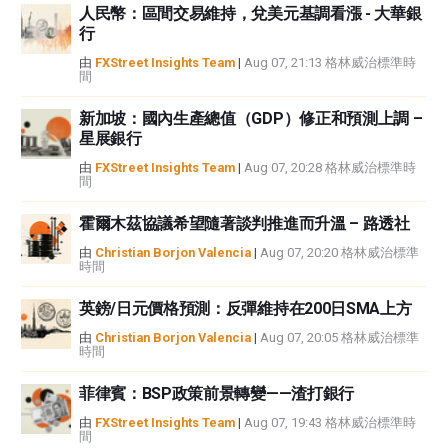
人民幣：區間交易維持，兌美元基調看漲 - 大華銀
性不作任何陳述。FXStreet和作者將不承擔任何錯誤，遺漏或任何損失，傷害
行
或損害由此資訊及其顯示或使用引起的。錯誤和遺漏除外。本文作者和
FXStreet並非註冊投資顧問，本文內容無意提供任何投資建議。
由
FXStreet Insights Team
|
Aug 07, 21:13 格林威治標準時
間
新加坡：國內生產總值（GDP）修正和預測上調 –
星展銀行
由
FXStreet Insights Team
|
Aug 07, 20:28 格林威治標準時
間
霍爾木茲協議希望隨著談判推進而升溫 – 路透社
由
Christian Borjon Valencia
|
Aug 07, 20:20 格林威治標準
時間
英鎊/日元價格預測：反彈維持在200日SMA上方
由
Christian Borjon Valencia
|
Aug 07, 20:05 格林威治標準
時間
菲律賓：BSP政策前景轉變——渣打銀行
由
FXStreet Insights Team
|
Aug 07, 19:43 格林威治標準時
間