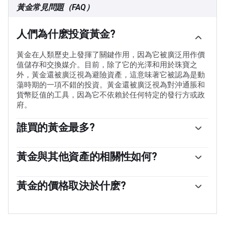
黃金常見問題（FAQ）
人們為什麽投資黃金?
黃金在人類歷史上發揮了關鍵作用，因為它被廣泛用作價
值儲存和交換媒介。目前，除了它的光澤和用於珠寶之
外，黃金還被廣泛視為避險資產，這意味著它被認為是動
蕩時期的一項不錯的投資。黃金還被廣泛視為對沖通脹和
貨幣貶值的工具，因為它不依賴於任何特定的發行方或政
府。
誰買的黃金最多?
各國央行是最大的黃金持有者。為了在動蕩時期支撐本國
貨幣，各國央行傾向於使儲備多樣化，並購買黃金，以提
黃金與其他資產的相關性如何?
高人們對經濟和貨幣實力的看法。高黃金儲備可以成為一
黃金與美元和美國國債呈負相關，兩者都是主要的儲備資
個國家償付能力的信任來源。根據世界黃金協會的數據，
產和避險資產。當美元貶值時，黃金往往會上漲，使投資
黃金的價格取決於什麽?
各國央行在2022年增加了1136噸黃金儲備，價值約700億
者和央行能夠在動蕩時期實現資產多元化。黃金與風險資
美元。這是有記錄以來最高的年度購買量。中國、印度和
由於各種各樣的因素，價格可能會變動。地緣政治不穩定
產也呈負相關。股市的反彈往往會壓低金價，而風險較高
土耳其等新興經濟體的央行正在迅速增加黃金儲備。
或對深度衰退的擔憂可能會迅速推高黃金價格，因其避險
的市場的拋售往往有利於黃金。
地位。作為一種低收益資產，黃金往往會隨著利率下降而