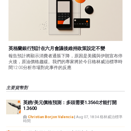
英格蘭銀行預計在六月會議後維持政策設定不變
報告預計將顯示消費者通脹下降，原因是美國與伊朗宣布停
火後，原油價格趨緩。我們的專家將於今日格林威治標準時
間12:00分析市場對此事件的反應
主要貨幣對
英鎊/美元價格預測：多頭需要1.3560才能打開
1.3600
由
Christian Borjon Valencia
|
Aug 07, 18:34 格林威治標準
時間