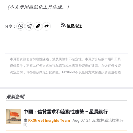
上漲，而較高的資金成本通常會拖累黃金。盡管如此，由
（本文使用自動化工具生成。）
於資產以美元(XAU/USD)定價，大多數走勢取決於美元
(USD)的表現。強勢美元傾向於控製金價，而弱勢美元則
可能推高金價。
信息推送
分享：
分
分
複
享
享
製
至
至
到
WhatsApp
Telegram
剪
本頁面資訊包含前瞻性陳述，涉及風險和不確定性。本頁所介紹的市場和工具
貼
僅供參考，不應以任何方式被視為購買或出售這些資產的建議。在做任何投資
板
決定之前，你都應該做充分的調查。FXStreet不以任何方式保證該資訊沒有錯
誤、錯誤或重大錯報。它也不保證這些資料是及時的。在公開市場投資涉及很
大的風險，包括損失全部或部分投資，以及精神上的痛苦。所有與投資有關的
風險、損失和成本，包括本金的全部損失，均由您負責。本文僅代表作者個人
最新新聞
觀點，並不代表FXStreet或其廣告商的官方政策或立場。作者不對本頁連結的
資訊負責。
中國：信貸需求和流動性趨勢 – 星展銀行
如果文章正文中沒有明確提到，在撰寫本文時，作者在本文中提到的任何股票
中都沒有頭寸，也沒有與文中提到的任何公司有業務關係。除了FXStreet，作
由
FXStreet Insights Team
|
Aug 07, 21:52 格林威治標準時
間
者沒有收到撰寫這篇文章的報酬。
FXStreet和作者不提供個性化的建議。作者對該資訊的準確性、完整性或適用