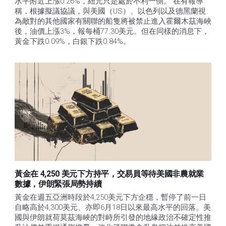
水平附近上漲0.26%，紐元只是處於不利一側。 在有報導
稱，根據擬議協議，與美國（US）、以色列以及德黑蘭視
為敵對的其他國家有關聯的船隻將被禁止進入霍爾木茲海峽
後，油價上漲3%，報每桶77.30美元。但在同樣的消息下，
黃金下跌0.09%，白銀下跌0.84%。
黃金在 4,250 美元下方持平，交易員等待美國非農就業
數據，伊朗緊張局勢持續
黃金在週五亞洲時段於4,250美元下方企穩，暫停了前一日
自略高於4,300美元、亦即6月18日以來最高水平的回落。美
國與伊朗就荷莫茲海峽的對峙所引發的地緣政治不確定性推