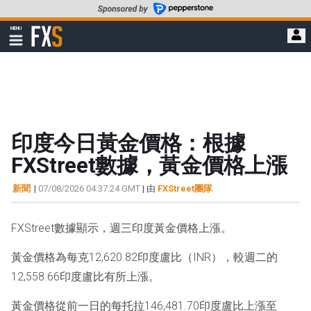
轉
至
FXStreet
MENU
主
顯
示
要
導
內
航
容
印度今日黃金價格：根據
FXStreet數據，黃金價格上漲
新聞
|
07/08/2026 04:37:24 GMT
| 由
FXStreet團隊
FXStreet數據顯示，週三印度黃金價格上漲。
黃金價格為每克12,620.82印度盧比（INR），較週二的
12,558.66印度盧比有所上漲。
黃金價格從前一日的每托拉146,481.70印度盧比上漲至