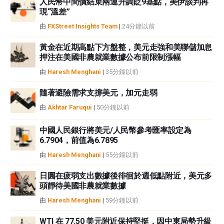
人民幣中間價結束兩連升調貶9基點，美伊談判再
性不作任何陳述。FXStreet和作者將不承擔任何錯誤，遺漏或任何損失，傷害
現“溫差”
或損害由此資訊及其顯示或使用引起的。錯誤和遺漏除外。本文作者和
由
FXStreet Insights Team
|
24分鐘以前
FXStreet並非註冊投資顧問，本文內容無意提供任何投資建議。
黃金在近期高點下方盤整，美元走強和美聯儲加息
押注在美國非農就業數據公布前限制漲幅
由
Haresh Menghani
|
35分鐘以前
隨著避險需求支撐美元，加元走弱
由
Akhtar Faruqui
|
50分鐘以前
中國人民銀行將美元/人民幣參考匯率設定為
6.7904，前值為6.7895
由
Haresh Menghani
|
55分鐘以前
日圓在疲弱支出數據後徘徊於週低點附近，美元多
頭靜待美國非農就業數據
由
Haresh Menghani
|
59分鐘以前
WTI 在 77.50 美元附近保持堅挺，因中東局勢升級