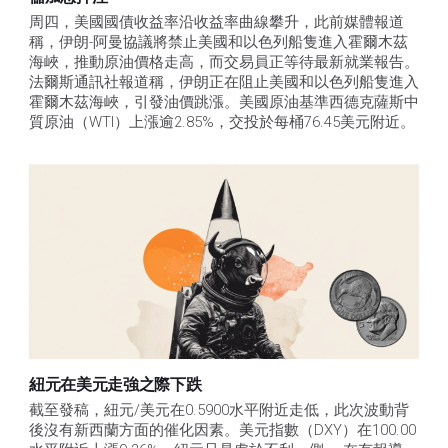
周四，美國國債收益率沿收益率曲線攀升，此前媒體報道
稱，伊朗-阿曼協議將禁止美國和以色列船隻進入霍爾木茲
海峽，推動原油價格走高，而交易員正等待最新就業報告。
法爾斯通訊社報道稱，伊朗正在阻止美國和以色列船隻進入
霍爾木茲海峽，引發油價跳漲。美國原油基準西德克薩斯中
質原油（WTI）上漲逾2.85%，交投於每桶76.45美元附近。
紐元在美元走強之際下跌
截至發稿，紐元/美元在0.5900水平附近走低，此次波動背
後沒有新西蘭方面的催化因素。美元指數（DXY）在100.00