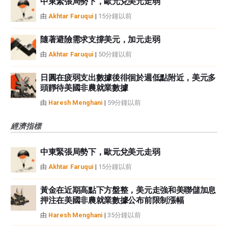
中東緊張局勢下，歐元兌美元走弱
由
Akhtar Faruqui
|
15分鐘以前
隨著避險需求支撐美元，加元走弱
由
Akhtar Faruqui
|
50分鐘以前
日圓在疲弱支出數據後徘徊於週低點附近，美元多
頭靜待美國非農就業數據
由
Haresh Menghani
|
59分鐘以前
經濟指標
中東緊張局勢下，歐元兌美元走弱
由
Akhtar Faruqui
|
15分鐘以前
黃金在近期高點下方盤整，美元走強和美聯儲加息
押注在美國非農就業數據公布前限制漲幅
由
Haresh Menghani
|
35分鐘以前