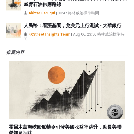
威脅石油供應路線
由
Akhtar Faruqui
|
00:47 格林威治標準時間
人民幣：看漲基調，兌美元上行測試 - 大華銀行
由
FXStreet Insights Team
|
Aug 06, 23:56 格林威治標準時
間
推薦內容
霍爾木茲海峽船舶禁令引發美國收益率跳升，助長美聯
儲加息押注