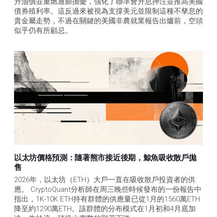
升油價並重燃通膨擔憂，強化了聯準會升息押注並推高美國
債券殖利率。這反過來被視為支撐美元並限制這種不孳息的
貴金屬走勢，不過在關鍵的美國非農就業報告出爐前，空頭
似乎仍有所顧忌。
以太坊價格預測：隨著熊市接近後期，鯨魚吸收散戶拋
售​
2026年，以太坊（ETH）大戶一直在吸收散戶投資者的供
應。 CryptoQuant分析師在周三晚些時候發布的一份報告中
指出，1K-10K ETH持有群體的供應量已從1月的1560萬ETH
降至約1290萬ETH。該群體的分布模式在1月初和4月底加