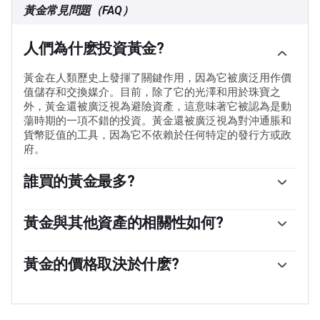
黃金常見問題（FAQ）
人們為什麽投資黃金?
黃金在人類歷史上發揮了關鍵作用，因為它被廣泛用作價
值儲存和交換媒介。目前，除了它的光澤和用於珠寶之
外，黃金還被廣泛視為避險資產，這意味著它被認為是動
蕩時期的一項不錯的投資。黃金還被廣泛視為對沖通脹和
貨幣貶值的工具，因為它不依賴於任何特定的發行方或政
府。
誰買的黃金最多?
各國央行是最大的黃金持有者。為了在動蕩時期支撐本國
貨幣，各國央行傾向於使儲備多樣化，並購買黃金，以提
黃金與其他資產的相關性如何?
高人們對經濟和貨幣實力的看法。高黃金儲備可以成為一
黃金與美元和美國國債呈負相關，兩者都是主要的儲備資
個國家償付能力的信任來源。根據世界黃金協會的數據，
產和避險資產。當美元貶值時，黃金往往會上漲，使投資
黃金的價格取決於什麽?
各國央行在2022年增加了1136噸黃金儲備，價值約700億
者和央行能夠在動蕩時期實現資產多元化。黃金與風險資
美元。這是有記錄以來最高的年度購買量。中國、印度和
由於各種各樣的因素，價格可能會變動。地緣政治不穩定
產也呈負相關。股市的反彈往往會壓低金價，而風險較高
土耳其等新興經濟體的央行正在迅速增加黃金儲備。
或對深度衰退的擔憂可能會迅速推高黃金價格，因其避險
的市場的拋售往往有利於黃金。
地位。作為一種低收益資產，黃金往往會隨著利率下降而