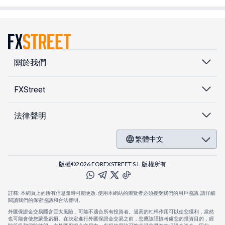
關於我們
FXStreet
法律聲明
繁體中文
版權©2026 FOREXSTREET S.L.版權所有
註釋: 本網頁上的所有信息隨時可能更改. 使用本網站的瀏覽者必須接受我們的用戶協議. 請仔細
閱讀我們的保密協議和合法聲明。
外匯保證金交易隱含巨大風險，可能不適合所有投資者。過高的杠桿作用可以使您獲利，當然
也可能會使您蒙受虧損。在決定進行外匯保證金交易之前，您應該謹慎考慮您的投資目的，經