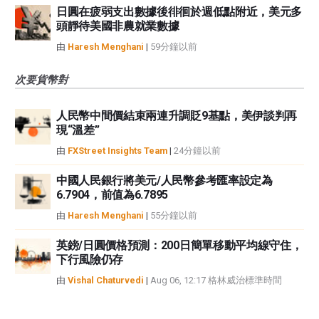
日圓在疲弱支出數據後徘徊於週低點附近，美元多
頭靜待美國非農就業數據
由
Haresh Menghani
|
59分鐘以前
次要貨幣對
人民幣中間價結束兩連升調貶9基點，美伊談判再
現“溫差”
由
FXStreet Insights Team
|
24分鐘以前
中國人民銀行將美元/人民幣參考匯率設定為
6.7904，前值為6.7895
由
Haresh Menghani
|
55分鐘以前
英鎊/日圓價格預測：200日簡單移動平均線守住，
下行風險仍存
由
Vishal Chaturvedi
|
Aug 06, 12:17 格林威治標準時間