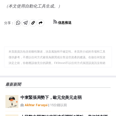
上漲，而較高的資金成本通常會拖累黃金。盡管如此，由
（本文使用自動化工具生成。）
於資產以美元(XAU/USD)定價，大多數走勢取決於美元
(USD)的表現。強勢美元傾向於控製金價，而弱勢美元則
可能推高金價。
信息推送
分享：
分
分
複
享
享
製
至
至
到
WhatsApp
Telegram
剪
本頁面資訊包含前瞻性陳述，涉及風險和不確定性。本頁所介紹的市場和工具
貼
僅供參考，不應以任何方式被視為購買或出售這些資產的建議。在做任何投資
板
決定之前，你都應該做充分的調查。FXStreet不以任何方式保證該資訊沒有錯
誤、錯誤或重大錯報。它也不保證這些資料是及時的。在公開市場投資涉及很
大的風險，包括損失全部或部分投資，以及精神上的痛苦。所有與投資有關的
風險、損失和成本，包括本金的全部損失，均由您負責。本文僅代表作者個人
最新新聞
觀點，並不代表FXStreet或其廣告商的官方政策或立場。作者不對本頁連結的
資訊負責。
中東緊張局勢下，歐元兌美元走弱
如果文章正文中沒有明確提到，在撰寫本文時，作者在本文中提到的任何股票
中都沒有頭寸，也沒有與文中提到的任何公司有業務關係。除了FXStreet，作
由
Akhtar Faruqui
|
15分鐘以前
者沒有收到撰寫這篇文章的報酬。
FXStreet和作者不提供個性化的建議。作者對該資訊的準確性、完整性或適用