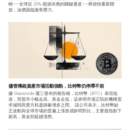
峽——全球近 20% 能源供應的關鍵通道——將很快重新開
放，油價面臨拋售壓力。 
儘管傳統資產市場活動強勁，比特幣仍停滯不前
據 Glassnode 週三發布的報告稱，比特幣（BTC）表現低
迷，而股市小幅走高、黃金走低，這表明市場正陷於機構需
求減弱與賣方耗盡跡象增多之間。 該公司表示，比特幣缺
乏波動與全球市場的普遍上漲形成鮮明對比，主要股指創下
新高，黃金則延續漲勢。