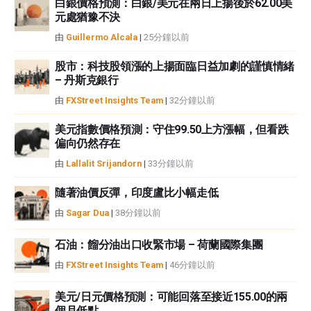
性不作任何陳述。FXStreet和作者將不承擔任何錯誤，遺漏或任何損失，傷害
白銀價格預測：白銀/美元在兩日上揚後於62.00美
元處猶豫不決
或損害由此資訊及其顯示或使用引起的。錯誤和遺漏除外。本文作者和
FXStreet並非註冊投資顧問，本文內容無意提供任何投資建議。
由
Guillermo Alcala
|
25分鐘以前
股市：科技股領漲的上揚面臨日益加劇的謹慎情緒
– 丹斯克銀行
由
FXStreet Insights Team
|
32分鐘以前
美元指數價格預測：守住99.50上方漲幅，但看跌
偏向仍然存在
由
Lallalit Srijandorn
|
33分鐘以前
隨著油價反彈，印度盧比小幅走低
由
Sagar Dua
|
38分鐘以前
石油：餾分油出口收緊市場 – 荷蘭國際集團
由
FXStreet Insights Team
|
46分鐘以前
美元/日元價格預測：可能回落至接近155.00的兩
個月低點