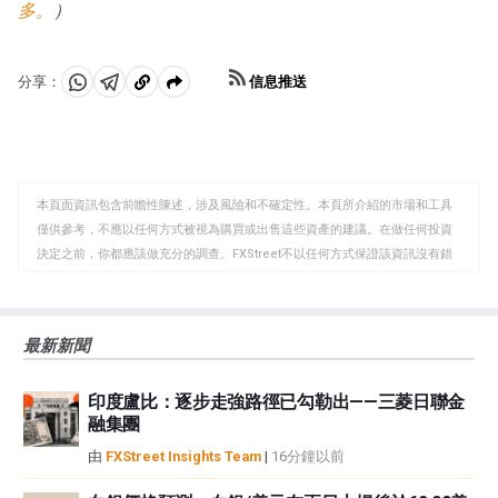
多。
）
信息推送
分享：
分
分
複
享
享
製
至
至
到
WhatsApp
Telegram
剪
本頁面資訊包含前瞻性陳述，涉及風險和不確定性。本頁所介紹的市場和工具
貼
僅供參考，不應以任何方式被視為購買或出售這些資產的建議。在做任何投資
板
決定之前，你都應該做充分的調查。FXStreet不以任何方式保證該資訊沒有錯
誤、錯誤或重大錯報。它也不保證這些資料是及時的。在公開市場投資涉及很
大的風險，包括損失全部或部分投資，以及精神上的痛苦。所有與投資有關的
風險、損失和成本，包括本金的全部損失，均由您負責。本文僅代表作者個人
最新新聞
觀點，並不代表FXStreet或其廣告商的官方政策或立場。作者不對本頁連結的
資訊負責。
印度盧比：逐步走強路徑已勾勒出——三菱日聯金
如果文章正文中沒有明確提到，在撰寫本文時，作者在本文中提到的任何股票
融集團
中都沒有頭寸，也沒有與文中提到的任何公司有業務關係。除了FXStreet，作
者沒有收到撰寫這篇文章的報酬。
由
FXStreet Insights Team
|
16分鐘以前
FXStreet和作者不提供個性化的建議。作者對該資訊的準確性、完整性或適用