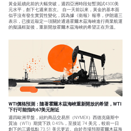
黃金延續此前的大幅突破，週四亞洲時段短暫測試4300美
元水平，創下七週來首次。 自一天前以來，黃金的基本面
似乎沒有發生實質性變化，因為據《衛報》報導，伊朗週三
表示，已接近敲定一項關於通過霍爾木茲海峽進行商業航運
的擬議框架後，重新開放霍爾木茲海峽的希望正在升溫。
WTI價格預測：隨著霍爾木茲海峽重新開放的希望，WTI
下行可能指向67美元附近
週四歐洲早盤，紐約商品交易所（NYMEX）西德克薩斯中
質油（WTI）期貨下跌 0.45%，至接近 74 美元，較前一日
創下的三週低點 73.51 美元更近。由於市場預期霍爾木茲海