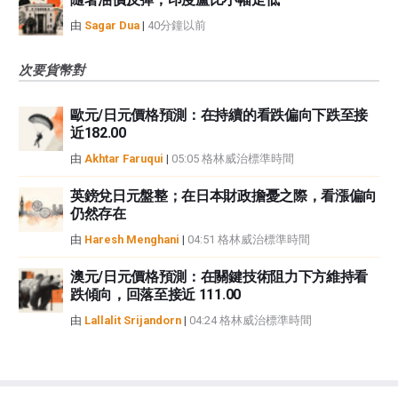
由
Sagar Dua
|
40分鐘以前
次要貨幣對
歐元/日元價格預測：在持續的看跌偏向下跌至接
近182.00
由
Akhtar Faruqui
|
05:05 格林威治標準時間
英鎊兌日元盤整；在日本財政擔憂之際，看漲偏向
仍然存在
由
Haresh Menghani
|
04:51 格林威治標準時間
澳元/日元價格預測：在關鍵技術阻力下方維持看
跌傾向，回落至接近 111.00
由
Lallalit Srijandorn
|
04:24 格林威治標準時間