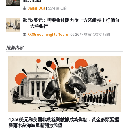
由
Sagar Dua
|
56分鐘以前
歐元/美元：需要收於阻力位上方來維持上行偏向
——大華銀行
由
FXStreet Insights Team
|
06:26 格林威治標準時間
推薦內容
4,350美元和美國非農就業數據成為焦點：黃金多頭緊握
霍爾木茲海峽重新開放希望