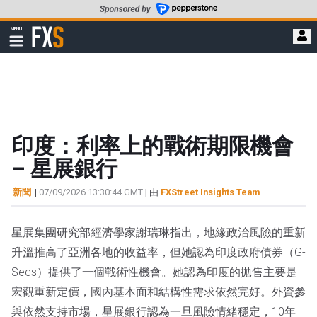
轉
至
FXStreet
MENU
主
顯
示
要
導
內
航
容
印度：利率上的戰術期限機會
– 星展銀行
新聞
|
07/09/2026 13:30:44 GMT
| 由
FXStreet Insights Team
星展集團研究部經濟學家謝瑞琳指出，地緣政治風險的重新
升溫推高了亞洲各地的收益率，但她認為印度政府債券（G-
Secs）提供了一個戰術性機會。她認為印度的拋售主要是
宏觀重新定價，國內基本面和結構性需求依然完好。外資參
與依然支持市場，星展銀行認為一旦風險情緒穩定，10年