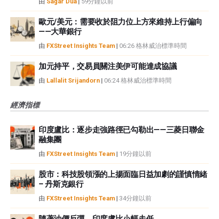
由
Sagar Dua
|
59分鐘以前
歐元/美元：需要收於阻力位上方來維持上行偏向
——大華銀行
由
FXStreet Insights Team
|
06:26 格林威治標準時間
加元持平，交易員關注美伊可能達成協議
由
Lallalit Srijandorn
|
06:24 格林威治標準時間
經濟指標
印度盧比：逐步走強路徑已勾勒出——三菱日聯金
融集團
由
FXStreet Insights Team
|
19分鐘以前
股市：科技股領漲的上揚面臨日益加劇的謹慎情緒
– 丹斯克銀行
由
FXStreet Insights Team
|
34分鐘以前
隨著油價反彈，印度盧比小幅走低