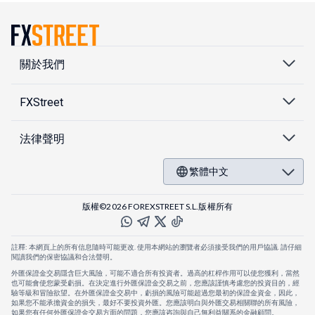
關於我們
FXStreet
法律聲明
繁體中文
版權©2026 FOREXSTREET S.L.版權所有
註釋: 本網頁上的所有信息隨時可能更改. 使用本網站的瀏覽者必須接受我們的用戶協議. 請仔細
閱讀我們的保密協議和合法聲明。
外匯保證金交易隱含巨大風險，可能不適合所有投資者。過高的杠桿作用可以使您獲利，當然
也可能會使您蒙受虧損。在決定進行外匯保證金交易之前，您應該謹慎考慮您的投資目的，經
驗等級和冒險欲望。在外匯保證金交易中，虧損的風險可能超過您最初的保證金資金，因此，
如果您不能承擔資金的損失，最好不要投資外匯。您應該明白與外匯交易相關聯的所有風險，
如果您有任何外匯保證金交易方面的問題，您應該咨詢與自己無利益關系的金融顧問。