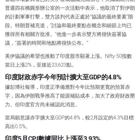
普週四在橢圓形辦公室的一次活動中表示，他取消了對伊朗
的計劃軍事打擊，雙方談判代表正處於"協議的最終要素"階
段。特朗普補充道，"討論和最終要點在概念和細節上均已
獲得所有相關方批准。"他進一步表示雙方將很快簽署協
議，"簽署的時間和地點將很快公布。"
美伊協議的希望也推動了印度股市顯著上漲。Nifty 50指數
當日上漲2%，至接近23,623點。
印度財政赤字今年預計擴大至GDP的4.8%
據彭博社報導，印度正準備應對今年比預期更寬的預算赤
字，因為伊朗戰爭推高了能源補貼成本，加大了政府財政壓
力。但印度官方尚未確認此消息。
當局願意讓赤字擴大至GDP的4.8%，較2月設定的4.3%目標
高出0.5%。
印度5月CPI數據同比上漲至3.93%