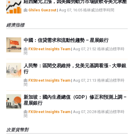
紐西蘭元上漲，因美國勞動力市場疲軟令美元承壓
由
Ghiles Guezout
|
Aug 07, 16:05 格林威治標準時間
經濟指標
中國：信貸需求和流動性趨勢 – 星展銀行
由
FXStreet Insights Team
|
Aug 07, 21:52 格林威治標準時
間
人民幣：區間交易維持，兌美元基調看漲 - 大華銀
行
由
FXStreet Insights Team
|
Aug 07, 21:13 格林威治標準時
間
新加坡：國內生產總值（GDP）修正和預測上調 –
星展銀行
由
FXStreet Insights Team
|
Aug 07, 20:28 格林威治標準時
間
次要貨幣對