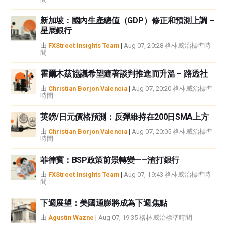
新加坡：國內生產總值（GDP）修正和預測上調 –
星展銀行
由
FXStreet Insights Team
|
Aug 07, 20:28 格林威治標準時
間
霍爾木茲協議希望隨著談判推進而升溫 – 路透社
由
Christian Borjon Valencia
|
Aug 07, 20:20 格林威治標準
時間
英鎊/日元價格預測：反彈維持在200日SMA上方
由
Christian Borjon Valencia
|
Aug 07, 20:05 格林威治標準
時間
菲律賓：BSP政策前景轉變——渣打銀行
由
FXStreet Insights Team
|
Aug 07, 19:43 格林威治標準時
間
下週展望：美國通膨將成為下週焦點
由
Agustin Wazne
|
Aug 07, 19:35 格林威治標準時間