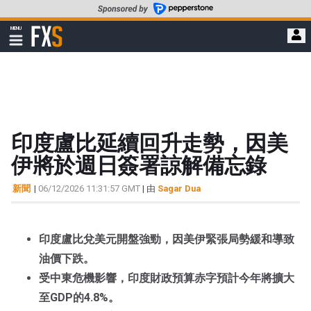
轉
至
FXStreet
MENU
主
顯
示
要
導
內
航
容
印度盧比延續回升走勢，因美
伊將於週日簽署諒解備忘錄
新聞
|
06/12/2026 11:31:57 GMT
| 由
Sagar Dua
印度盧比兌美元開盤強勁，因美伊緊張局勢緩和導致
油價下跌。
受中東危機影響，印度財政預算赤字預計今年將擴大
至GDP的4.8%。