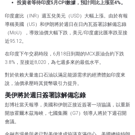
投資者等待印度5月CPI數據，預計同比上漲至4%。
印度盧比（INR）週五兌美元（USD）大幅上漲。由於有報
導稱美國（US）和伊朗將於週日在日內瓦簽署諒解備忘錄
（MoU），導致油價大幅下跌，美元/印度盧比匯率跌至接
近95.12。
在印度下午交易時段，6月18日到期的MCX原油合約下跌
3.8%，至接近8,020，為七週多來的最低水平。
對於依賴大量進口石油以滿足能源需求的經濟體如印度來
說，油價承壓時其貨幣吸引力提升。
美伊將於週日簽署諒解備忘錄
彭博社當天報導，美國和伊朗正接近簽署一項協議，以重新
開放霍爾木茲海峽，七國集團（G7）領導人將於下週召開
會議。
金融市場參與者已對美伊達成協議充滿信心，美國總統特朗