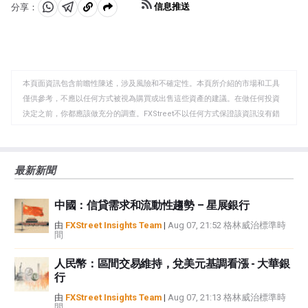
信息推送
分享：
分
分
複
享
享
製
至
至
到
WhatsApp
Telegram
剪
本頁面資訊包含前瞻性陳述，涉及風險和不確定性。本頁所介紹的市場和工具
貼
僅供參考，不應以任何方式被視為購買或出售這些資產的建議。在做任何投資
板
決定之前，你都應該做充分的調查。FXStreet不以任何方式保證該資訊沒有錯
誤、錯誤或重大錯報。它也不保證這些資料是及時的。在公開市場投資涉及很
大的風險，包括損失全部或部分投資，以及精神上的痛苦。所有與投資有關的
風險、損失和成本，包括本金的全部損失，均由您負責。本文僅代表作者個人
最新新聞
觀點，並不代表FXStreet或其廣告商的官方政策或立場。作者不對本頁連結的
資訊負責。
中國：信貸需求和流動性趨勢 – 星展銀行
如果文章正文中沒有明確提到，在撰寫本文時，作者在本文中提到的任何股票
中都沒有頭寸，也沒有與文中提到的任何公司有業務關係。除了FXStreet，作
由
FXStreet Insights Team
|
Aug 07, 21:52 格林威治標準時
間
者沒有收到撰寫這篇文章的報酬。
FXStreet和作者不提供個性化的建議。作者對該資訊的準確性、完整性或適用
人民幣：區間交易維持，兌美元基調看漲 - 大華銀
性不作任何陳述。FXStreet和作者將不承擔任何錯誤，遺漏或任何損失，傷害
行
或損害由此資訊及其顯示或使用引起的。錯誤和遺漏除外。本文作者和
FXStreet並非註冊投資顧問，本文內容無意提供任何投資建議。
由
FXStreet Insights Team
|
Aug 07, 21:13 格林威治標準時
間