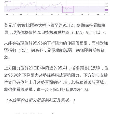
美元/印度盧比匯率大幅下跌至約95.12，短期保持看跌格
局，現貨價格位於20日指數移動均線（EMA）95.41以下。
未能突破現位於95.96的下行阻力線使匯價受限，而相對強
弱指數（RSI）約為47，顯示動能減弱，尚無即將反轉跡
象。
上方阻力位於20日EMA附近的95.41，若多頭嘗試反彈，位
於95.96的下降阻力趨勢線將構成更強阻力。下方初步支撐
位於已破位的上升趨勢區間約94.79，若持續跌破該區域，
將強化看跌結構，進一步下探5月7日低點94.03。
（本故事的技術分析借助AI工具完成。）