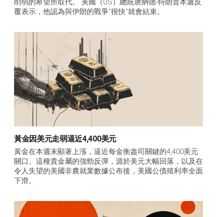
削弱的希望所取代。 美國（US）總統唐納德-特朗普本週反
覆表示，他認為與伊朗的戰爭"很快"就會結束。
黃金因美元走弱逼近4,400美元
黃金在本週末顯著上漲，逼近每金衡盎司關鍵的4,400美元
關口。這種貴金屬的強勁反彈，源於美元大幅回落，以及在
令人失望的美國非農就業數據公布後，美國公債殖利率全面
下滑。