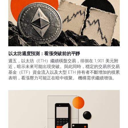
以太坊週度預測：看漲突破前的平靜
週五，以太坊（ETH）繼續橫盤交易，徘徊在 1,901 美元附
近，暗示未來可能出現突破。與此同時，穩定的交易所交易
基金（ETF）資金流入以及大型 ETH 持有者不斷增加的積累
表明，看漲壓力可能正在暗中積聚。 機構需求繼續增強。