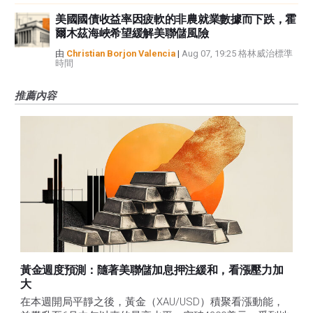
美國國債收益率因疲軟的非農就業數據而下跌，霍
爾木茲海峽希望緩解美聯儲風險
由
Christian Borjon Valencia
|
Aug 07, 19:25 格林威治標準
時間
推薦內容
黃金週度預測：隨著美聯儲加息押注緩和，看漲壓力加
大
在本週開局平靜之後，黃金（XAU/USD）積聚看漲動能，