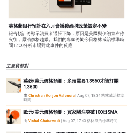
英格蘭銀行預計在六月會議後維持政策設定不變
報告預計將顯示消費者通脹下降，原因是美國與伊朗宣布停
火後，原油價格趨緩。我們的專家將於今日格林威治標準時
間12:00分析市場對此事件的反應
主要貨幣對
英鎊/美元價格預測：多頭需要1.3560才能打開
1.3600
由
Christian Borjon Valencia
|
Aug 07, 18:34 格林威治標準
時間
歐元/美元價格預測：買家關注突破100日SMA
由
Vishal Chaturvedi
|
Aug 07, 17:40 格林威治標準時間