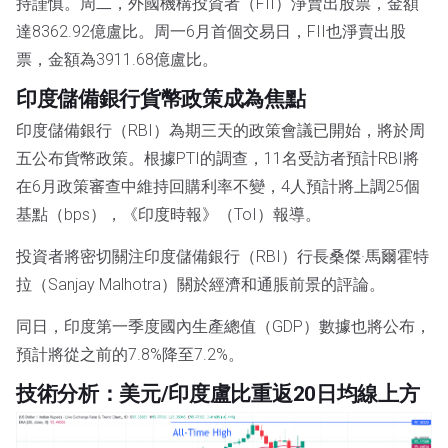
持謹慎。周二，外國機構投資者（FII）淨賣出股票，金額
達8362.92億盧比。周一6月首個交易日，FII也淨賣出股
票，金額為3911.68億盧比。
印度儲備銀行貨幣政策成為焦點
印度儲備銀行（RBI）為期三天的政策會議已開始，將於周
五公布貨幣政策。根據PTI的調查，11名受訪者預計RBI將
在6月政策審查中維持回購利率不變，4人預計將上調25個
基點（bps），《印度時報》（ToI）報導。
投資者將密切關注印度儲備銀行（RBI）行長桑傑·馬爾霍特
拉（Sanjay Malhotra）關於經濟和通脹前景的評論。
同日，印度第一季度國內生產總值（GDP）數據也將公布，
預計將從之前的7.8%降至7.2%。
技術分析：美元/印度盧比重返20日均線上方