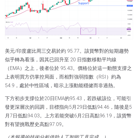
美元/印度盧比周三交易於約 95.77。該貨幣對的短期趨勢
似乎轉為看漲，因其已回升至 20 日指數移動平均線
（EMA）之上，後者位於 95.43。價格位於這一動態支撐之
上表明買方仍掌控局面，而相對強弱指數（RSI）約為
54.9，處於中性區域，暗示上漲動能穩健而非過熱。
下方初步支撐位於20日EMA的95.43，若跌破該位，可能引
發更深層次的回調，目標指向5月29日低點94.46，隨後是5
月7日低點94.03。上方若能突破6月2日高點96.19，該貨幣
對有望挑戰歷史高點97.09。
（本報導的技術分析借助人工智能工具完成。）