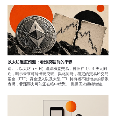
以太坊週度預測：看漲突破前的平靜
週五，以太坊（ETH）繼續橫盤交易，徘徊在 1,901 美元附
近，暗示未來可能出現突破。與此同時，穩定的交易所交易
基金（ETF）資金流入以及大型 ETH 持有者不斷增加的積累
表明，看漲壓力可能正在暗中積聚。 機構需求繼續增強。