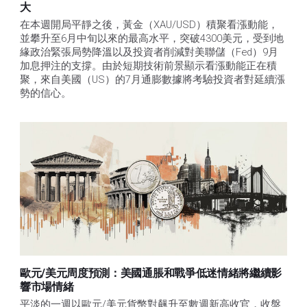
大
在本週開局平靜之後，黃金（XAU/USD）積聚看漲動能，
並攀升至6月中旬以來的最高水平，突破4300美元，受到地
緣政治緊張局勢降溫以及投資者削減對美聯儲（Fed）9月
加息押注的支撐。由於短期技術前景顯示看漲動能正在積
聚，來自美國（US）的7月通膨數據將考驗投資者對延續漲
勢的信心。 
歐元/美元周度預測：美國通脹和戰爭低迷情緒將繼續影
響市場情緒
平淡的一週以歐元/美元貨幣對飆升至數週新高收官，收盤