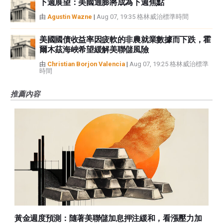
下週展望：美國通膨將成為下週焦點
由
Agustin Wazne
|
Aug 07, 19:35 格林威治標準時間
美國國債收益率因疲軟的非農就業數據而下跌，霍
爾木茲海峽希望緩解美聯儲風險
由
Christian Borjon Valencia
|
Aug 07, 19:25 格林威治標準
時間
推薦內容
黃金週度預測：隨著美聯儲加息押注緩和，看漲壓力加