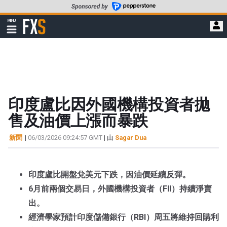
轉
至
FXStreet
MENU
主
顯
示
要
導
內
航
容
印度盧比因外國機構投資者拋
售及油價上漲而暴跌
新聞
|
06/03/2026 09:24:57 GMT
| 由
Sagar Dua
印度盧比開盤兌美元下跌，因油價延續反彈。
6月前兩個交易日，外國機構投資者（FII）持續淨賣
出。
經濟學家預計印度儲備銀行（RBI）周五將維持回購利