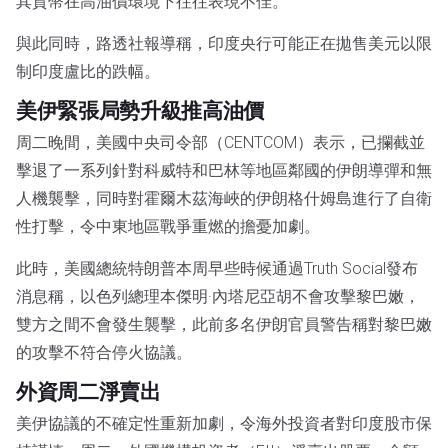
其貨幣在高油價環境下往往表現不佳。
與此同時，路透社報導稱，印度央行可能正在拋售美元以限
制印度盧比的跌幅。
美伊緊張局勢升級推高油價
周二晚間，美國中央司令部（CENTCOM）表示，已攔截並
擊退了一系列針對科威特和巴林等地區鄰國的伊朗導彈和無
人機襲擊，同時對霍爾木茲海峽的伊朗格什姆島進行了自衛
性打擊，令中東地區戰爭重燃的擔憂加劇。
此時，美國總統特朗普本周早些時候通過Truth Social發布
消息稱，以色列總理本傑明·內塔尼亞胡不會攻擊黎巴嫩，
雙方之間不會發生襲擊，此前多名伊朗官員警告稱對黎巴嫩
的攻擊不符合停火協議。
外資周二淨賣出
美伊協議的不確定性重新加劇，令海外投資者對印度股市保