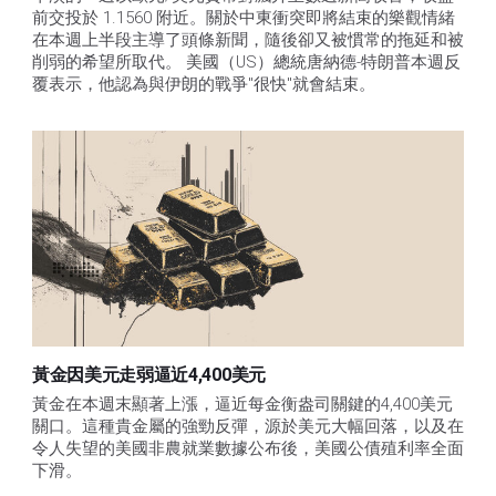
前交投於 1.1560 附近。關於中東衝突即將結束的樂觀情緒
在本週上半段主導了頭條新聞，隨後卻又被慣常的拖延和被
削弱的希望所取代。 美國（US）總統唐納德-特朗普本週反
覆表示，他認為與伊朗的戰爭"很快"就會結束。
黃金因美元走弱逼近4,400美元
黃金在本週末顯著上漲，逼近每金衡盎司關鍵的4,400美元
關口。這種貴金屬的強勁反彈，源於美元大幅回落，以及在
令人失望的美國非農就業數據公布後，美國公債殖利率全面
下滑。