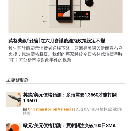
英格蘭銀行預計在六月會議後維持政策設定不變
報告預計將顯示消費者通脹下降，原因是美國與伊朗宣布停
火後，原油價格趨緩。我們的專家將於今日格林威治標準時
間12:00分析市場對此事件的反應
主要貨幣對
英鎊/美元價格預測：多頭需要1.3560才能打開
1.3600
由
Christian Borjon Valencia
|
Aug 07, 18:34 格林威治標準
時間
歐元/美元價格預測：買家關注突破100日SMA