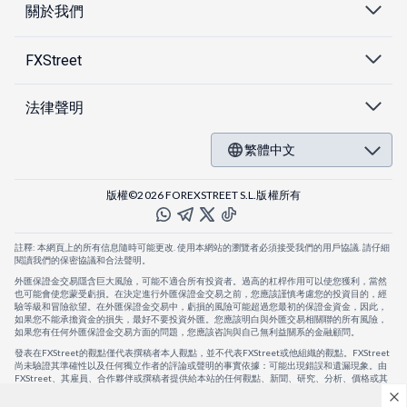
關於我們
FXStreet
法律聲明
繁體中文
版權©2026 FOREXSTREET S.L.版權所有
註釋: 本網頁上的所有信息隨時可能更改. 使用本網站的瀏覽者必須接受我們的用戶協議. 請仔細
閱讀我們的保密協議和合法聲明。
外匯保證金交易隱含巨大風險，可能不適合所有投資者。過高的杠桿作用可以使您獲利，當然
也可能會使您蒙受虧損。在決定進行外匯保證金交易之前，您應該謹慎考慮您的投資目的，經
驗等級和冒險欲望。在外匯保證金交易中，虧損的風險可能超過您最初的保證金資金，因此，
如果您不能承擔資金的損失，最好不要投資外匯。您應該明白與外匯交易相關聯的所有風險，
如果您有任何外匯保證金交易方面的問題，您應該咨詢與自己無利益關系的金融顧問。
發表在FXStreet的觀點僅代表撰稿者本人觀點，並不代表FXStreet或他組織的觀點。FXStreet
尚未驗證其準確性以及任何獨立作者的評論或聲明的事實依據：可能出現錯誤和遺漏現象。由
FXStreet、其雇員、合作夥伴或撰稿者提供給本站的任何觀點、新聞、研究、分析、價格或其
他信息，僅作為壹般的市場評論，並不構成投資建議。FXStreet將不會承擔任何損失或損害的
賠償責任，包括但不限於因直接或間接使用或依賴這些信息而可能產生的任何利潤損失。