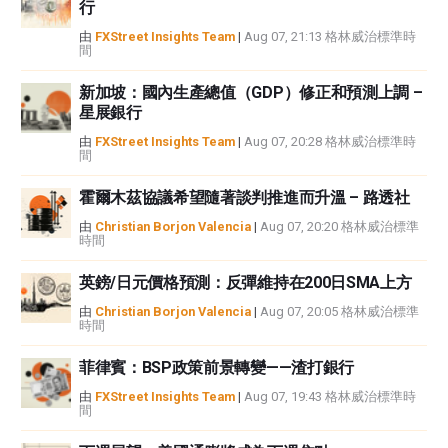
行
或損害由此資訊及其顯示或使用引起的。錯誤和遺漏除外。本文作者和
FXStreet並非註冊投資顧問，本文內容無意提供任何投資建議。
由
FXStreet Insights Team
|
Aug 07, 21:13 格林威治標準時
間
新加坡：國內生產總值（GDP）修正和預測上調 –
星展銀行
由
FXStreet Insights Team
|
Aug 07, 20:28 格林威治標準時
間
霍爾木茲協議希望隨著談判推進而升溫 – 路透社
由
Christian Borjon Valencia
|
Aug 07, 20:20 格林威治標準
時間
英鎊/日元價格預測：反彈維持在200日SMA上方
由
Christian Borjon Valencia
|
Aug 07, 20:05 格林威治標準
時間
菲律賓：BSP政策前景轉變——渣打銀行
由
FXStreet Insights Team
|
Aug 07, 19:43 格林威治標準時
間