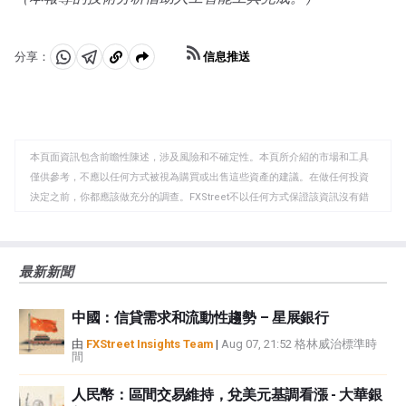
信息推送
分享：
分
分
複
享
享
製
至
至
到
WhatsApp
Telegram
剪
本頁面資訊包含前瞻性陳述，涉及風險和不確定性。本頁所介紹的市場和工具
貼
僅供參考，不應以任何方式被視為購買或出售這些資產的建議。在做任何投資
板
決定之前，你都應該做充分的調查。FXStreet不以任何方式保證該資訊沒有錯
誤、錯誤或重大錯報。它也不保證這些資料是及時的。在公開市場投資涉及很
大的風險，包括損失全部或部分投資，以及精神上的痛苦。所有與投資有關的
風險、損失和成本，包括本金的全部損失，均由您負責。本文僅代表作者個人
最新新聞
觀點，並不代表FXStreet或其廣告商的官方政策或立場。作者不對本頁連結的
資訊負責。
中國：信貸需求和流動性趨勢 – 星展銀行
如果文章正文中沒有明確提到，在撰寫本文時，作者在本文中提到的任何股票
中都沒有頭寸，也沒有與文中提到的任何公司有業務關係。除了FXStreet，作
由
FXStreet Insights Team
|
Aug 07, 21:52 格林威治標準時
間
者沒有收到撰寫這篇文章的報酬。
FXStreet和作者不提供個性化的建議。作者對該資訊的準確性、完整性或適用
人民幣：區間交易維持，兌美元基調看漲 - 大華銀
性不作任何陳述。FXStreet和作者將不承擔任何錯誤，遺漏或任何損失，傷害