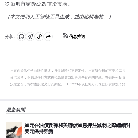
從‘新興市場’降級為‘前沿市場’。"
（本文借助人工智能工具生成，並由編輯審核。）
信息推送
分享：
分
分
複
享
享
製
至
至
到
WhatsApp
Telegram
剪
本頁面資訊包含前瞻性陳述，涉及風險和不確定性。本頁所介紹的市場和工具
貼
僅供參考，不應以任何方式被視為購買或出售這些資產的建議。在做任何投資
板
決定之前，你都應該做充分的調查。FXStreet不以任何方式保證該資訊沒有錯
誤、錯誤或重大錯報。它也不保證這些資料是及時的。在公開市場投資涉及很
大的風險，包括損失全部或部分投資，以及精神上的痛苦。所有與投資有關的
風險、損失和成本，包括本金的全部損失，均由您負責。本文僅代表作者個人
最新新聞
觀點，並不代表FXStreet或其廣告商的官方政策或立場。作者不對本頁連結的
資訊負責。
加元在油價反彈和美聯儲加息押注減弱之際繼續對
如果文章正文中沒有明確提到，在撰寫本文時，作者在本文中提到的任何股票
美元保持強勢
中都沒有頭寸，也沒有與文中提到的任何公司有業務關係。除了FXStreet，作