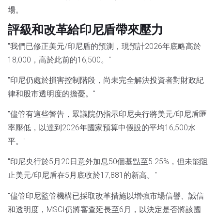
場。
評級和改革給印尼盾帶來壓力
"我們已修正美元/印尼盾的預測，現預計2026年底略高於
18,000，高於此前的16,500。"
"印尼仍處於損害控制階段，尚未完全解決投資者對財政紀
律和股市透明度的擔憂。"
"儘管有這些警告，眾議院仍指示印尼央行將美元/印尼盾匯
率壓低，以達到2026年國家預算中假設的平均16,500水
平。"
"印尼央行於5月20日意外加息50個基點至5.25%，但未能阻
止美元/印尼盾在5月底收於17,881的新高。"
"儘管印尼監管機構已採取改革措施以增強市場信譽、誠信
和透明度，MSCI仍將審查延長至6月，以決定是否將該國