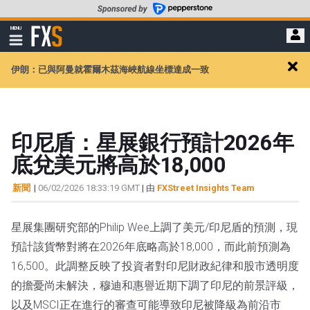
轉
至
FXStreet
MENU
主
顯
示
要
導
內
伊朗：已與阿曼就霍爾木茲海峽航線坐標達成一致
航
Clos
容
alert
印尼盾：星展銀行預計2026年
底兌美元將高於18,000
新聞
|
06/02/2026 18:33:19 GMT
| 由
FXStreet Insights Team
星展集團研究部的Philip Wee上調了美元/印尼盾的預測，現
預計該貨幣對將在2026年底略高於18,000，而此前預測為
16,500。此調整反映了投資者對印尼財政紀律和股市透明度
的擔憂尚未解決，穆迪和惠譽近期下調了印尼的前景評級，
以及MSCI正在進行的審查可能導致印尼被降級為前沿市