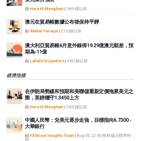
由
Haresh Menghani
|
18分鐘以前
澳元在貿易帳數據公布後保持平靜
由
Akhtar Faruqui
|
21分鐘以前
澳大利亞貿易帳6月意外錄得19.29億澳元順差，預
期為-11億
由
Lallalit Srijandorn
|
39分鐘以前
經濟指標
在伊朗局勢緩和預期和美聯儲重新定價拖累美元之
際，英鎊穩守1.3450上方
由
Haresh Menghani
|
54分鐘以前
中國人民幣：兌美元逐步走強，目標指向6.7300 -
大華銀行
由
FXStreet Insights Team
|
Aug 05, 22:50 格林威治標準時
間