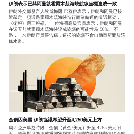
伊朗表示已與阿曼就霍爾木茲海峽航線坐標達成一致
伊朗外交部發言人埃斯梅爾·巴蓋伊表示，伊朗和阿曼已接
近敲定一項通過霍爾木茲海峽進行商業航運的擬議框架，
《衛報》週三報導。 一位海灣高級官員表示，伊朗和阿曼
在週五前就霍爾木茲海峽達成協議的可能性為 50%。 不
過，一名伊朗官員警告稱，這樣的協議不會自動重新開放這
條水道。
金價因美國-伊朗協議希望升至4,250美元上方
周四亞洲早盤時段，金價（黃金/美元）升至 4255 美元附
近。隨著對可能達成重開霍爾木茲海峽協議的樂觀情緒緩解