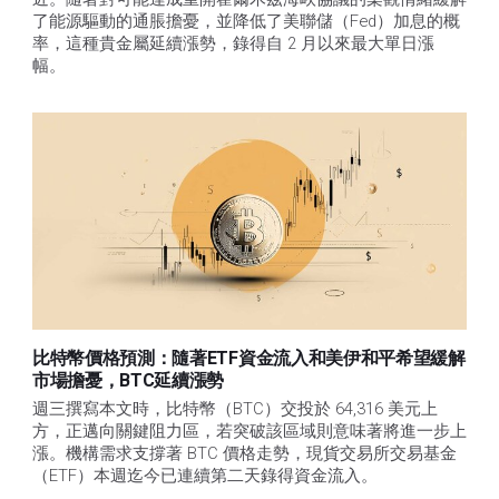
了能源驅動的通脹擔憂，並降低了美聯儲（Fed）加息的概
率，這種貴金屬延續漲勢，錄得自 2 月以來最大單日漲
幅。 
比特幣價格預測：隨著ETF資金流入和美伊和平希望緩解
市場擔憂，BTC延續漲勢
週三撰寫本文時，比特幣（BTC）交投於 64,316 美元上
方，正邁向關鍵阻力區，若突破該區域則意味著將進一步上
漲。機構需求支撐著 BTC 價格走勢，現貨交易所交易基金
（ETF）本週迄今已連續第二天錄得資金流入。