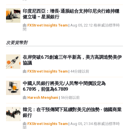
印度尼西亞：增長-通脹組合支持印尼央行維持穩
健立場 – 星展銀行
由
FXStreet Insights Team
|
Aug 05, 22:12 格林威治標準時
間
次要貨幣對
在岸突破6.75創逾三年半新高，美方高調造勢美伊
協議
由
FXStreet Insights Team
|
44分鐘以前
中國人民銀行將美元/人民幣中間價設定為
6.7895，前值為6.7889
由
Haresh Menghani
|
56分鐘以前
韓元：在干預傳聞下延續對美元的強勢 - 德國商業
銀行
由
FXStreet Insights Team
|
Aug 05, 21:34 格林威治標準時
間