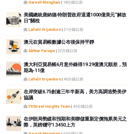
者沒有收到撰寫這篇文章的報酬。
由
Haresh Menghani
|
18分鐘以前
FXStreet和作者不提供個性化的建議。作者對該資訊的準確性、完整性或適用
性不作任何陳述。FXStreet和作者將不承擔任何錯誤，遺漏或任何損失，傷害
美國總統唐納德·特朗普政府退還1000億美元“解放
日”關稅
或損害由此資訊及其顯示或使用引起的。錯誤和遺漏除外。本文作者和
FXStreet並非註冊投資顧問，本文內容無意提供任何投資建議。
由
Lallalit Srijandorn
|
21分鐘以前
澳元在貿易帳數據公布後保持平靜
由
Akhtar Faruqui
|
22分鐘以前
澳大利亞貿易帳6月意外錄得19.29億澳元順差，預
期為-11億
由
Lallalit Srijandorn
|
40分鐘以前
在岸突破6.75創逾三年半新高，美方高調造勢美伊
協議
由
FXStreet Insights Team
|
45分鐘以前
在伊朗局勢緩和預期和美聯儲重新定價拖累美元之
際，英鎊穩守1.3450上方
由
Haresh Menghani
|
55分鐘以前