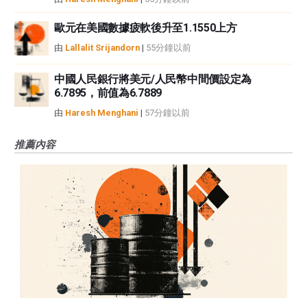
歐元在美國數據疲軟後升至1.1550上方
由
Lallalit Srijandorn
|
55分鐘以前
中國人民銀行將美元/人民幣中間價設定為
6.7895，前值為6.7889
由
Haresh Menghani
|
57分鐘以前
推薦內容