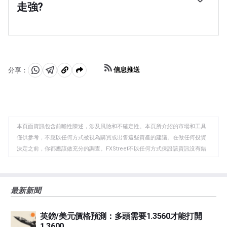
場中上漲。這是因為這些貨幣的經濟增長嚴重依賴大宗商
走強?
品出口，而大宗商品在風險偏好時期往往會上漲。這是因
為投資者預計，由於經濟活動的增加，未來對原材料的需
在「避險」期間傾向於升值的主要貨幣是美元(USD)、日
求將會增加。
元(JPY)和瑞士法郎(CHF)。美元，因為它是世界儲備貨
幣，因為在危機時期投資者購買美國政府債券，這被視為
安全的，因為世界上最大的經濟體不太可能違約。日元受
到對日本政府債券需求增加的影響，因為日本國內投資者
信息推送
分享：
持有的國債比例很高，即使在危機時期，他們也不太可能
分
分
複
拋售這些國債。瑞士法郎，因為嚴格的瑞士銀行法為投資
享
享
製
者提供了加強的資本保護。
至
至
到
WhatsApp
Telegram
剪
本頁面資訊包含前瞻性陳述，涉及風險和不確定性。本頁所介紹的市場和工具
貼
僅供參考，不應以任何方式被視為購買或出售這些資產的建議。在做任何投資
板
決定之前，你都應該做充分的調查。FXStreet不以任何方式保證該資訊沒有錯
誤、錯誤或重大錯報。它也不保證這些資料是及時的。在公開市場投資涉及很
大的風險，包括損失全部或部分投資，以及精神上的痛苦。所有與投資有關的
風險、損失和成本，包括本金的全部損失，均由您負責。本文僅代表作者個人
最新新聞
觀點，並不代表FXStreet或其廣告商的官方政策或立場。作者不對本頁連結的
資訊負責。
英鎊/美元價格預測：多頭需要1.3560才能打開
如果文章正文中沒有明確提到，在撰寫本文時，作者在本文中提到的任何股票
1.3600
中都沒有頭寸，也沒有與文中提到的任何公司有業務關係。除了FXStreet，作