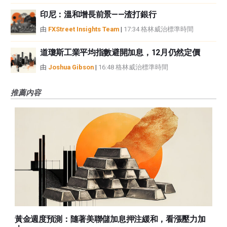
印尼：溫和增長前景——渣打銀行
由
FXStreet Insights Team
|
17:34 格林威治標準時間
道瓊斯工業平均指數避開加息，12月仍然定價
由
Joshua Gibson
|
16:48 格林威治標準時間
推薦內容
黃金週度預測：隨著美聯儲加息押注緩和，看漲壓力加