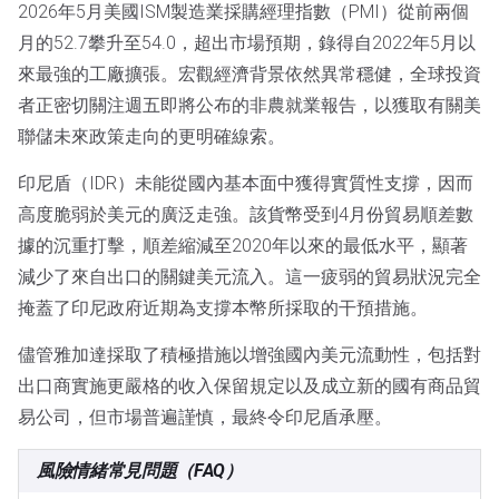
2026年5月美國ISM製造業採購經理指數（PMI）從前兩個
月的52.7攀升至54.0，超出市場預期，錄得自2022年5月以
來最強的工廠擴張。宏觀經濟背景依然異常穩健，全球投資
者正密切關注週五即將公布的非農就業報告，以獲取有關美
聯儲未來政策走向的更明確線索。
印尼盾（IDR）未能從國內基本面中獲得實質性支撐，因而
高度脆弱於美元的廣泛走強。該貨幣受到4月份貿易順差數
據的沉重打擊，順差縮減至2020年以來的最低水平，顯著
減少了來自出口的關鍵美元流入。這一疲弱的貿易狀況完全
掩蓋了印尼政府近期為支撐本幣所採取的干預措施。
儘管雅加達採取了積極措施以增強國內美元流動性，包括對
出口商實施更嚴格的收入保留規定以及成立新的國有商品貿
易公司，但市場普遍謹慎，最終令印尼盾承壓。
風險情緒常見問題（FAQ）