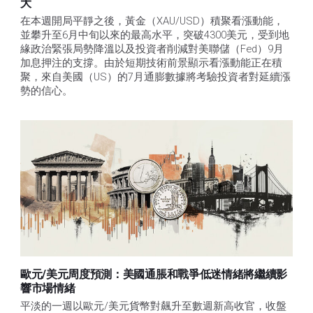
大
在本週開局平靜之後，黃金（XAU/USD）積聚看漲動能，
並攀升至6月中旬以來的最高水平，突破4300美元，受到地
緣政治緊張局勢降溫以及投資者削減對美聯儲（Fed）9月
加息押注的支撐。由於短期技術前景顯示看漲動能正在積
聚，來自美國（US）的7月通膨數據將考驗投資者對延續漲
勢的信心。 
歐元/美元周度預測：美國通脹和戰爭低迷情緒將繼續影
響市場情緒
平淡的一週以歐元/美元貨幣對飆升至數週新高收官，收盤