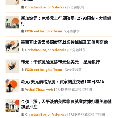
者沒有收到撰寫這篇文章的報酬。
由
Christian Borjon Valencia
|
7分鐘以前
FXStreet和作者不提供個性化的建議。作者對該資訊的準確性、完整性或適用
性不作任何陳述。FXStreet和作者將不承擔任何錯誤，遺漏或任何損失，傷害
新加坡元：兌美元上行風險受1.2790限制 - 大華銀
行
或損害由此資訊及其顯示或使用引起的。錯誤和遺漏除外。本文作者和
FXStreet並非註冊投資顧問，本文內容無意提供任何投資建議。
由
FXStreet Insights Team
|
9分鐘以前
墨西哥比索因美國疲弱就業數據觸及五個月高點
由
Christian Borjon Valencia
|
32分鐘以前
韓元：干預風險支撐韓元兌美元 – 星展銀行
由
FXStreet Insights Team
|
43分鐘以前
歐元/美元價格預測：買家關注突破100日SMA
由
Vishal Chaturvedi
|
17:40 格林威治標準時間
金價上漲，因平淡的美國非農就業數據打壓美聯儲
加息押注
由
Christian Borjon Valencia
|
17:39 格林威治標準時間