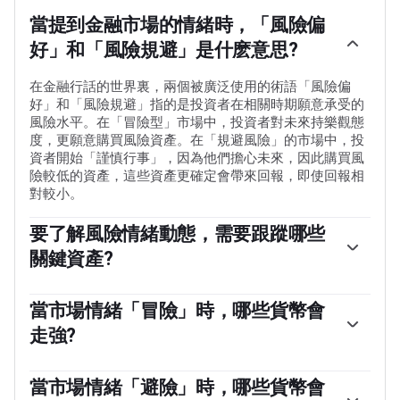
當提到金融市場的情緒時，「風險偏
好」和「風險規避」是什麽意思?
在金融行話的世界裏，兩個被廣泛使用的術語「風險偏
好」和「風險規避」指的是投資者在相關時期願意承受的
風險水平。在「冒險型」市場中，投資者對未來持樂觀態
度，更願意購買風險資產。在「規避風險」的市場中，投
資者開始「謹慎行事」，因為他們擔心未來，因此購買風
險較低的資產，這些資產更確定會帶來回報，即使回報相
對較小。
要了解風險情緒動態，需要跟蹤哪些
關鍵資產?
通常，在「風險偏好」時期，股市會上漲，大多數大宗商
品(黃金除外)也會升值，因為它們受益於積極的增長前
當市場情緒「冒險」時，哪些貨幣會
景。大宗商品出口大國的貨幣因需求增加而走強，加密貨
走強?
幣上漲。在「規避風險」的市場中，債券——尤其是主要的
政府債券——上漲，黃金表現搶眼，日元、瑞士法郎和美元
澳元(AUD)、加元(CAD)、新西蘭元(NZD)以及盧布(RUB)和
等避險貨幣都受益。
南非蘭特(ZAR)等次要外匯，都傾向於在「風險偏好」的市
當市場情緒「避險」時，哪些貨幣會