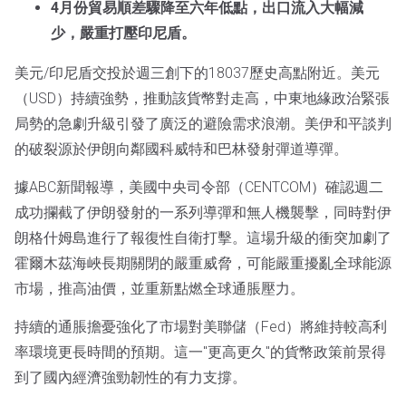
4月份貿易順差驟降至六年低點，出口流入大幅減
少，嚴重打壓印尼盾。
美元/印尼盾交投於週三創下的18037歷史高點附近。美元
（USD）持續強勢，推動該貨幣對走高，中東地緣政治緊張
局勢的急劇升級引發了廣泛的避險需求浪潮。美伊和平談判
的破裂源於伊朗向鄰國科威特和巴林發射彈道導彈。
據ABC新聞報導，美國中央司令部（CENTCOM）確認週二
成功攔截了伊朗發射的一系列導彈和無人機襲擊，同時對伊
朗格什姆島進行了報復性自衛打擊。這場升級的衝突加劇了
霍爾木茲海峽長期關閉的嚴重威脅，可能嚴重擾亂全球能源
市場，推高油價，並重新點燃全球通脹壓力。
持續的通脹擔憂強化了市場對美聯儲（Fed）將維持較高利
率環境更長時間的預期。這一"更高更久"的貨幣政策前景得
到了國內經濟強勁韌性的有力支撐。