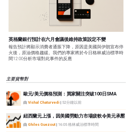
英格蘭銀行預計在六月會議後維持政策設定不變
報告預計將顯示消費者通脹下降，原因是美國與伊朗宣布停
火後，原油價格趨緩。我們的專家將於今日格林威治標準時
間12:00分析市場對此事件的反應
主要貨幣對
歐元/美元價格預測：買家關注突破100日SMA
由
Vishal Chaturvedi
|
52分鐘以前
紐西蘭元上漲，因美國勞動力市場疲軟令美元承壓
由
Ghiles Guezout
|
16:05 格林威治標準時間