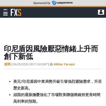
轉
至
FXStreet
MENU
主
顯
示
要
導
內
航
容
印尼盾因風險厭惡情緒上升而
創下新低
新聞
|
06/03/2026 08:31:04 GMT
| 由
Akhtar Faruqui
美元/印尼盾因中東局勢升級引發強烈避險需求，升至
歷史新高。
頑固的通脹擔憂強化了市場對美聯儲將維持更長時間
高利率的預期。