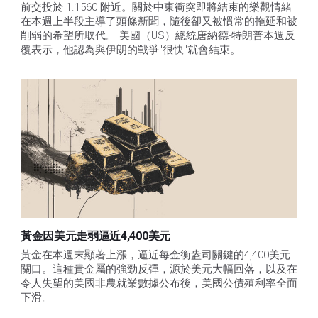
前交投於 1.1560 附近。關於中東衝突即將結束的樂觀情緒
在本週上半段主導了頭條新聞，隨後卻又被慣常的拖延和被
削弱的希望所取代。 美國（US）總統唐納德-特朗普本週反
覆表示，他認為與伊朗的戰爭"很快"就會結束。
黃金因美元走弱逼近4,400美元
黃金在本週末顯著上漲，逼近每金衡盎司關鍵的4,400美元
關口。這種貴金屬的強勁反彈，源於美元大幅回落，以及在
令人失望的美國非農就業數據公布後，美國公債殖利率全面
下滑。