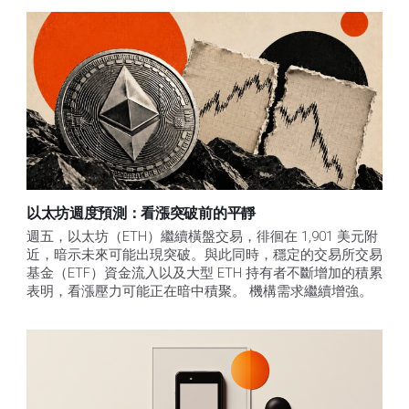
以太坊週度預測：看漲突破前的平靜
週五，以太坊（ETH）繼續橫盤交易，徘徊在 1,901 美元附
近，暗示未來可能出現突破。與此同時，穩定的交易所交易
基金（ETF）資金流入以及大型 ETH 持有者不斷增加的積累
表明，看漲壓力可能正在暗中積聚。 機構需求繼續增強。