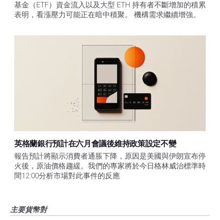
基金（ETF）資金流入以及大型 ETH 持有者不斷增加的積累
表明，看漲壓力可能正在暗中積聚。 機構需求繼續增強。
英格蘭銀行預計在六月會議後維持政策設定不變
報告預計將顯示消費者通脹下降，原因是美國與伊朗宣布停
火後，原油價格趨緩。我們的專家將於今日格林威治標準時
間12:00分析市場對此事件的反應
主要貨幣對