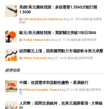
英鎊/美元價格預測：多頭需要1.3560才能打開
1.3600
由
Christian Borjon Valencia
|
Aug 07, 18:34 格林威治標準
時間
歐元/美元價格預測：買家關注突破100日SMA
由
Vishal Chaturvedi
|
Aug 07, 17:40 格林威治標準時間
紐西蘭元上漲，因美國勞動力市場疲軟令美元承壓
由
Ghiles Guezout
|
Aug 07, 16:05 格林威治標準時間
經濟指標
中國：信貸需求和流動性趨勢 – 星展銀行
由
FXStreet Insights Team
|
Aug 07, 21:52 格林威治標準時
間
人民幣：區間交易維持，兌美元基調看漲 - 大華銀
行