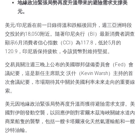
地緣政治緊張局勢再度升溫帶來的避險需求支撐美
元。
美元/印尼盾在前一日錄得溫和跌幅後回升，週三亞洲時段
交投於約18,050附近。隨著印尼央行（BI）最新消費者調查
顯示6月消費者信心指數（CCI）為117.8，低於5月的
120.9，印尼盾保持疲軟，令該貨幣對維持堅挺。
交易員關注週三晚上公布的美國聯邦儲備委員會（Fed）會
議紀要，這是新任主席凱文·沃什（Kevin Warsh）主持的首
次會議紀要，市場期待其中關於美國利率未來走向的重要線
索。
美元因地緣政治緊張局勢再度升溫而獲得避險需求支撐。美
國對伊朗發動空襲，以回應伊朗對霍爾木茲海峽關鍵水道內
商業船隻的襲擊，包括一艘卡塔爾液化天然氣運輸船和一艘
沙特油輪。