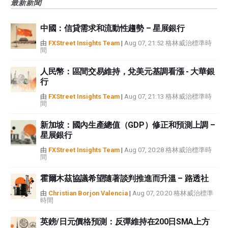
最新新聞
觀點，並不代表FXStreet或其廣告商的官方政策或立場。作者不對本頁連結的
資訊負責。
中國：信貸需求和流動性趨勢 – 星展銀行
如果文章正文中沒有明確提到，在撰寫本文時，作者在本文中提到的任何股票
中都沒有頭寸，也沒有與文中提到的任何公司有業務關係。除了FXStreet，作
由
FXStreet Insights Team
|
Aug 07, 21:52 格林威治標準時
間
者沒有收到撰寫這篇文章的報酬。
FXStreet和作者不提供個性化的建議。作者對該資訊的準確性、完整性或適用
人民幣：區間交易維持，兌美元基調看漲 - 大華銀
性不作任何陳述。FXStreet和作者將不承擔任何錯誤，遺漏或任何損失，傷害
行
或損害由此資訊及其顯示或使用引起的。錯誤和遺漏除外。本文作者和
FXStreet並非註冊投資顧問，本文內容無意提供任何投資建議。
由
FXStreet Insights Team
|
Aug 07, 21:13 格林威治標準時
間
新加坡：國內生產總值（GDP）修正和預測上調 –
星展銀行
由
FXStreet Insights Team
|
Aug 07, 20:28 格林威治標準時
間
霍爾木茲協議希望隨著談判推進而升溫 – 路透社
由
Christian Borjon Valencia
|
Aug 07, 20:20 格林威治標準
時間
英鎊/日元價格預測：反彈維持在200日SMA上方