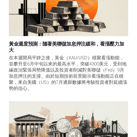
黃金週度預測：隨著美聯儲加息押注緩和，看漲壓力加
大
在本週開局平靜之後，黃金（XAU/USD）積聚看漲動能，
並攀升至6月中旬以來的最高水平，突破4300美元，受到地
緣政治緊張局勢降溫以及投資者削減對美聯儲（Fed）9月
加息押注的支撐。由於短期技術前景顯示看漲動能正在積
聚，來自美國（US）的7月通膨數據將考驗投資者對延續漲
勢的信心。 