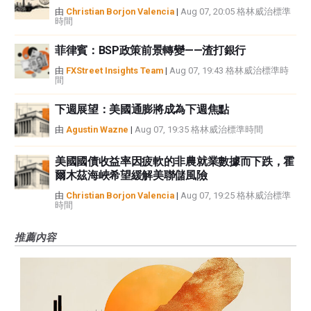
由
Christian Borjon Valencia
|
Aug 07, 20:05 格林威治標準
時間
菲律賓：BSP政策前景轉變——渣打銀行
由
FXStreet Insights Team
|
Aug 07, 19:43 格林威治標準時
間
下週展望：美國通膨將成為下週焦點
由
Agustin Wazne
|
Aug 07, 19:35 格林威治標準時間
美國國債收益率因疲軟的非農就業數據而下跌，霍
爾木茲海峽希望緩解美聯儲風險
由
Christian Borjon Valencia
|
Aug 07, 19:25 格林威治標準
時間
推薦內容