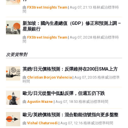
由
FXStreet Insights Team
|
Aug 07, 21:13 格林威治標準時
間
新加坡：國內生產總值（GDP）修正和預測上調 –
星展銀行
由
FXStreet Insights Team
|
Aug 07, 20:28 格林威治標準時
間
次要貨幣對
英鎊/日元價格預測：反彈維持在200日SMA上方
由
Christian Borjon Valencia
|
Aug 07, 20:05 格林威治標準
時間
歐元/日元從盤中低點反彈，但週五仍下跌
由
Agustin Wazne
|
Aug 07, 18:50 格林威治標準時間
歐元/英鎊價格預測：混合動能信號指向更多盤整
由
Vishal Chaturvedi
|
Aug 07, 12:16 格林威治標準時間