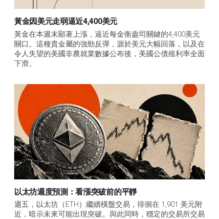
黃金因美元走弱逼近4,400美元
黃金在本週末顯著上漲，逼近每金衡盎司關鍵的4,400美元
關口。這種貴金屬的強勁反彈，源於美元大幅回落，以及在
令人失望的美國非農就業數據公布後，美國公債殖利率全面
下滑。
以太坊週度預測：看漲突破前的平靜
週五，以太坊（ETH）繼續橫盤交易，徘徊在 1,901 美元附
近，暗示未來可能出現突破。與此同時，穩定的交易所交易