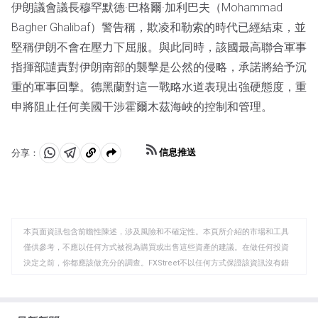
伊朗議會議長穆罕默德·巴格爾·加利巴夫（Mohammad
Bagher Ghalibaf）警告稱，欺凌和勒索的時代已經結束，並
堅稱伊朗不會在壓力下屈服。與此同時，該國最高聯合軍事
指揮部譴責對伊朗南部的襲擊是公然的侵略，承諾將給予沉
重的軍事回擊。德黑蘭對這一戰略水道表現出強硬態度，重
申將阻止任何美國干涉霍爾木茲海峽的控制和管理。
信息推送
分享：
分
分
複
享
享
製
至
至
到
WhatsApp
Telegram
剪
本頁面資訊包含前瞻性陳述，涉及風險和不確定性。本頁所介紹的市場和工具
貼
僅供參考，不應以任何方式被視為購買或出售這些資產的建議。在做任何投資
板
決定之前，你都應該做充分的調查。FXStreet不以任何方式保證該資訊沒有錯
誤、錯誤或重大錯報。它也不保證這些資料是及時的。在公開市場投資涉及很
大的風險，包括損失全部或部分投資，以及精神上的痛苦。所有與投資有關的
風險、損失和成本，包括本金的全部損失，均由您負責。本文僅代表作者個人