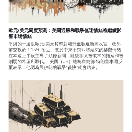
歐元/美元周度預測：美國通脹和戰爭低迷情緒將繼續影
響市場情緒
平淡的一週以歐元/美元貨幣對飆升至數週新高收官，收盤
前交投於 1.1560 附近。關於中東衝突即將結束的樂觀情緒
在本週上半段主導了頭條新聞，隨後卻又被慣常的拖延和被
削弱的希望所取代。 美國（US）總統唐納德-特朗普本週反
覆表示，他認為與伊朗的戰爭"很快"就會結束。