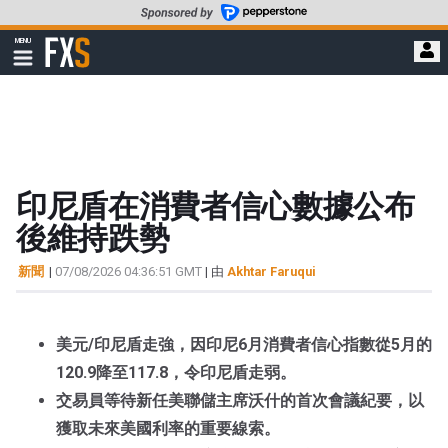
轉
至
FXStreet
MENU
主
顯
示
要
導
內
航
容
印尼盾在消費者信心數據公布
後維持跌勢
新聞
|
07/08/2026 04:36:51 GMT
| 由
Akhtar Faruqui
美元/印尼盾走強，因印尼6月消費者信心指數從5月的
120.9降至117.8，令印尼盾走弱。
交易員等待新任美聯儲主席沃什的首次會議紀要，以
獲取未來美國利率的重要線索。