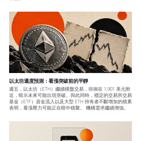
以太坊週度預測：看漲突破前的平靜
週五，以太坊（ETH）繼續橫盤交易，徘徊在 1,901 美元附
近，暗示未來可能出現突破。與此同時，穩定的交易所交易
基金（ETF）資金流入以及大型 ETH 持有者不斷增加的積累
表明，看漲壓力可能正在暗中積聚。 機構需求繼續增強。