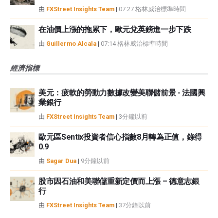
由
FXStreet Insights Team
|
07:27 格林威治標準時間
在油價上漲的拖累下，歐元兌英鎊進一步下跌
由
Guillermo Alcala
|
07:14 格林威治標準時間
經濟指標
美元：疲軟的勞動力數據改變美聯儲前景 - 法國興
業銀行
由
FXStreet Insights Team
|
3分鐘以前
歐元區Sentix投資者信心指數8月轉為正值，錄得
0.9
由
Sagar Dua
|
9分鐘以前
股市因石油和美聯儲重新定價而上漲 – 德意志銀
行
由
FXStreet Insights Team
|
37分鐘以前