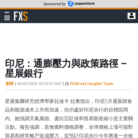
轉
至
FXStreet
MENU
主
顯
示
要
導
內
航
容
印尼：通膨壓力與政策路徑 –
星展銀行
新聞
|
06/03/2026 18:39:35 GMT
| 由
FXStreet Insights Team
星展集團研究經濟學家拉迪卡·拉奧指出，印尼5月通脹因食
品和能源成本上升而加速，但仍處於印尼央行的目標區間
內。她強調天氣風險、盧比亞貶值和貿易順差縮小是主要關
注點。報告強調，若無燃料價格調整，全球價格上漲可能對
貿易和經常帳戶造成壓力，並預計印尼央行今年將進一步收