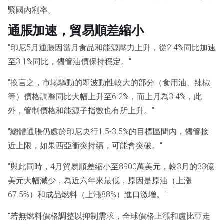
緊國內利率。
通脹加速，貿易順差縮小
"印尼5月通脹因當月食品和能源壓力上升，從2.4%同比加速
至3.1%同比，儘管油價保持穩定。"
"換言之，市場驅動的即波動性較大的部分（食用油、辣椒
等）價格調整同比大幅上升至6.2%，而上月為3.4%，此
外，管制價格和能源子指數也有所上升。"
"總體通脹仍處於印尼央行1.5-3.5%的目標區間內，儘管接
近上限，如果西亞衝突持續，可能會突破。"
"與此同時，4月貿易順差縮小至8900萬美元，較3月的33億
美元大幅減少，為近六年來最低，原因是原油（上漲
67.5%）和成品燃料（上漲88%）進口激增。"
"若無燃料價格調整以抑制需求，全球價格上漲和盧比亞走