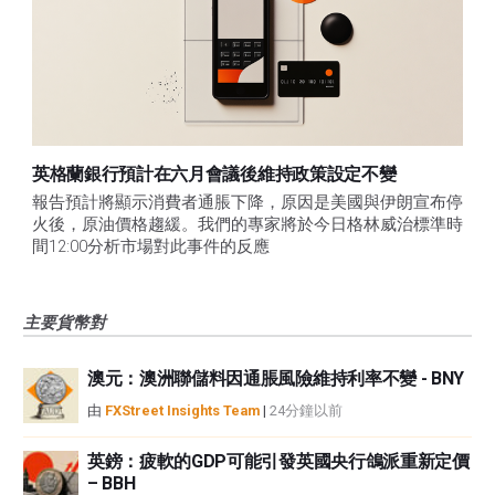
英格蘭銀行預計在六月會議後維持政策設定不變
報告預計將顯示消費者通脹下降，原因是美國與伊朗宣布停
火後，原油價格趨緩。我們的專家將於今日格林威治標準時
間12:00分析市場對此事件的反應
主要貨幣對
澳元：澳洲聯儲料因通脹風險維持利率不變 - BNY
由
FXStreet Insights Team
|
24分鐘以前
英鎊：疲軟的GDP可能引發英國央行鴿派重新定價
– BBH