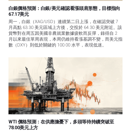
白銀價格預測：白銀/美元確認看漲頭肩形態，目標指向
67.17美元
周一，白銀（XAG/USD）連續第二日上漲，在確認突破 7 
月高點 63.30 美元區域上方後，交投於 64.30 美元附近。該
貨幣對在周五因美國非農就業數據疲軟而反彈，錄得自 2 
月以來最佳單周表現，本周仍維持看漲基調不變，而美元指
數（DXY）則低於關鍵的 100.00 水平，表現低迷。
WTI 價格預測：在供應擔憂下，多頭等待持續突破至
78.00美元上方