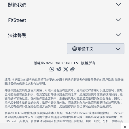
關於我們
FXStreet
法律聲明
繁體中文
版權©2026 FOREXSTREET S.L.版權所有
註釋: 本網頁上的所有信息隨時可能更改. 使用本網站的瀏覽者必須接受我們的用戶協議. 請仔細
閱讀我們的保密協議和合法聲明。
外匯保證金交易隱含巨大風險，可能不適合所有投資者。過高的杠桿作用可以使您獲利，當然
也可能會使您蒙受虧損。在決定進行外匯保證金交易之前，您應該謹慎考慮您的投資目的，經
驗等級和冒險欲望。在外匯保證金交易中，虧損的風險可能超過您最初的保證金資金，因此，
如果您不能承擔資金的損失，最好不要投資外匯。您應該明白與外匯交易相關聯的所有風險，
如果您有任何外匯保證金交易方面的問題，您應該咨詢與自己無利益關系的金融顧問。
發表在FXStreet的觀點僅代表撰稿者本人觀點，並不代表FXStreet或他組織的觀點。FXStreet
尚未驗證其準確性以及任何獨立作者的評論或聲明的事實依據：可能出現錯誤和遺漏現象。由
FXStreet、其雇員、合作夥伴或撰稿者提供給本站的任何觀點、新聞、研究、分析、價格或其
他信息，僅作為壹般的市場評論，並不構成投資建議。FXStreet將不會承擔任何損失或損害的