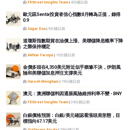
者沒有收到撰寫這篇文章的報酬。
由
FXStreet Insights Team
|
4分鐘以前
FXStreet和作者不提供個性化的建議。作者對該資訊的準確性、完整性或適用
性不作任何陳述。FXStreet和作者將不承擔任何錯誤，遺漏或任何損失，傷害
歐元區Sentix投資者信心指數8月轉為正值，錄得
0.9
或損害由此資訊及其顯示或使用引起的。錯誤和遺漏除外。本文作者和
FXStreet並非註冊投資顧問，本文內容無意提供任何投資建議。
由
Sagar Dua
|
9分鐘以前
道瓊斯指數期貨在油價上漲、美聯儲降息概率下降
之際保持穩定
由
Akhtar Faruqui
|
10分鐘以前
金價多頭在4,350美元附近似乎猶豫不決，伊朗風
險和美聯儲加息押注支撐美元
由
Haresh Menghani
|
19分鐘以前
澳元：澳洲聯儲料因通脹風險維持利率不變 - BNY
由
FXStreet Insights Team
|
24分鐘以前
白銀價格預測：白銀/美元確認看漲頭肩形態，目
標指向67.17美元
由
Guillermo Alcala
|
29分鐘以前