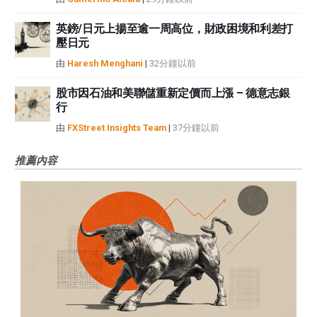
英鎊/日元上揚至逾一周高位，財政困境和利差打
壓日元
由
Haresh Menghani
|
32分鐘以前
股市因石油和美聯儲重新定價而上漲 – 德意志銀
行
由
FXStreet Insights Team
|
37分鐘以前
推薦內容