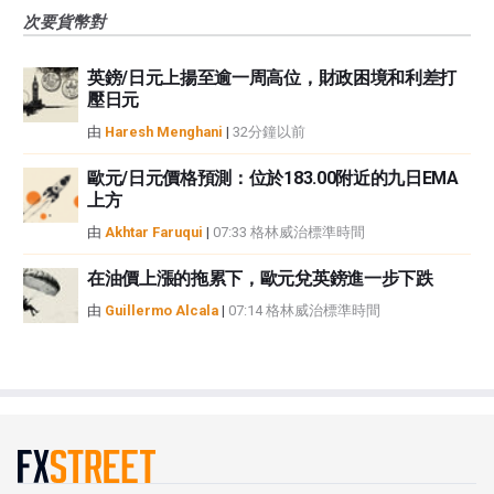
次要貨幣對
英鎊/日元上揚至逾一周高位，財政困境和利差打
壓日元
由
Haresh Menghani
|
32分鐘以前
歐元/日元價格預測：位於183.00附近的九日EMA
上方
由
Akhtar Faruqui
|
07:33 格林威治標準時間
在油價上漲的拖累下，歐元兌英鎊進一步下跌
由
Guillermo Alcala
|
07:14 格林威治標準時間