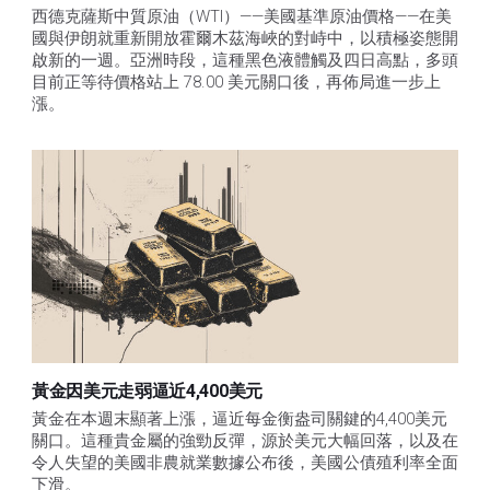
西德克薩斯中質原油（WTI）——美國基準原油價格——在美
國與伊朗就重新開放霍爾木茲海峽的對峙中，以積極姿態開
啟新的一週。亞洲時段，這種黑色液體觸及四日高點，多頭
目前正等待價格站上 78.00 美元關口後，再佈局進一步上
漲。 
黃金因美元走弱逼近4,400美元
黃金在本週末顯著上漲，逼近每金衡盎司關鍵的4,400美元
關口。這種貴金屬的強勁反彈，源於美元大幅回落，以及在
令人失望的美國非農就業數據公布後，美國公債殖利率全面
下滑。