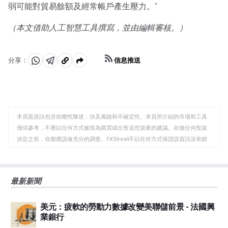
弱可能對貿易餘額及經常帳戶產生壓力。"
（本文借助人工智慧工具撰寫，並由編輯審核。）
信息推送
分享：
分
分
複
享
享
製
至
至
到
WhatsApp
Telegram
剪
本頁面資訊包含前瞻性陳述，涉及風險和不確定性。本頁所介紹的市場和工具
貼
僅供參考，不應以任何方式被視為購買或出售這些資產的建議。在做任何投資
板
決定之前，你都應該做充分的調查。FXStreet不以任何方式保證該資訊沒有錯
誤、錯誤或重大錯報。它也不保證這些資料是及時的。在公開市場投資涉及很
大的風險，包括損失全部或部分投資，以及精神上的痛苦。所有與投資有關的
風險、損失和成本，包括本金的全部損失，均由您負責。本文僅代表作者個人
最新新聞
觀點，並不代表FXStreet或其廣告商的官方政策或立場。作者不對本頁連結的
資訊負責。
美元：疲軟的勞動力數據改變美聯儲前景 - 法國興
如果文章正文中沒有明確提到，在撰寫本文時，作者在本文中提到的任何股票
業銀行
中都沒有頭寸，也沒有與文中提到的任何公司有業務關係。除了FXStreet，作