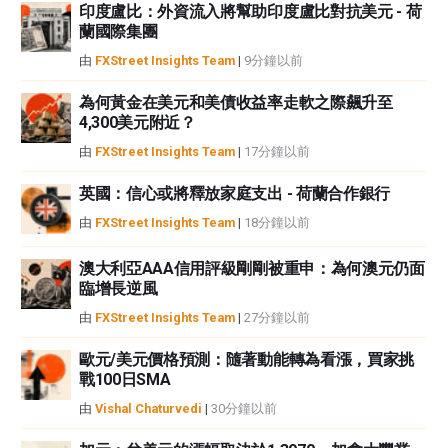
印度盧比：外資流入將幫助印度盧比對抗美元 - 荷
蘭國際集團
由
FXStreet Insights Team
|
9分鐘以前
為何黃金在美元和美債收益率走軟之際飆升至
4,300美元附近？
由
FXStreet Insights Team
|
17分鐘以前
英國：信心或將釋放家庭支出 - 荷蘭合作銀行
由
FXStreet Insights Team
|
18分鐘以前
澳大利亞AAA信用評級剛剛被重申：為何澳元仍面
臨增長逆風
由
FXStreet Insights Team
|
27分鐘以前
歐元/美元價格預測：隨著動能轉為看漲，買家挑
戰100日SMA
由
Vishal Chaturvedi
|
30分鐘以前