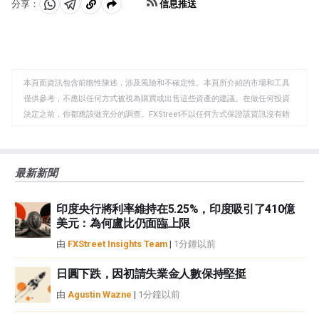
信息推送
分享：
分
分
複
享
享
製
至
至
到
WhatsApp
Telegram
剪
本頁面資訊包含前瞻性陳述，涉及風險和不確定性。本頁所介紹的市場和工具
貼
僅供參考，不應以任何方式被視為購買或出售這些資產的建議。在做任何投資
板
決定之前，你都應該做充分的調查。FXStreet不以任何方式保證該資訊沒有錯
誤、錯誤或重大錯報。它也不保證這些資料是及時的。在公開市場投資涉及很
大的風險，包括損失全部或部分投資，以及精神上的痛苦。所有與投資有關的
風險、損失和成本，包括本金的全部損失，均由您負責。本文僅代表作者個人
最新新聞
觀點，並不代表FXStreet或其廣告商的官方政策或立場。作者不對本頁連結的
資訊負責。
印度央行將利率維持在5.25%，印度吸引了410億
如果文章正文中沒有明確提到，在撰寫本文時，作者在本文中提到的任何股票
美元：為何盧比仍面臨上限
中都沒有頭寸，也沒有與文中提到的任何公司有業務關係。除了FXStreet，作
者沒有收到撰寫這篇文章的報酬。
由
FXStreet Insights Team
|
1分鐘以前
FXStreet和作者不提供個性化的建議。作者對該資訊的準確性、完整性或適用
性不作任何陳述。FXStreet和作者將不承擔任何錯誤，遺漏或任何損失，傷害
日圓下跌，因初請失業金人數保持堅挺
或損害由此資訊及其顯示或使用引起的。錯誤和遺漏除外。本文作者和
由
Agustin Wazne
|
1分鐘以前
FXStreet並非註冊投資顧問，本文內容無意提供任何投資建議。