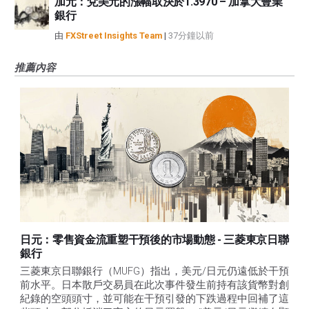
加元：兌美元的漲幅取決於1.3970 – 加拿大豐業
銀行
由
FXStreet Insights Team
|
37分鐘以前
推薦內容
日元：零售資金流重塑干預後的市場動態 - 三菱東京日聯
銀行
三菱東京日聯銀行（MUFG）指出，美元/日元仍遠低於干預
前水平。日本散戶交易員在此次事件發生前持有該貨幣對創
紀錄的空頭頭寸，並可能在干預引發的下跌過程中回補了這