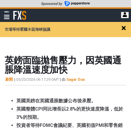
轉
至
FXStreet
MENU
主
顯
示
要
導
內
市場等待霍爾木茲海峽協議
航
Clos
容
alert
英鎊面臨拋售壓力，因英國通
脹降溫速度加快
新聞
|
05/20/2026 06:17:29 GMT
| 由
Sagar Dua
英國英鎊在英國通脹數據公布後承壓。
英國整體CPI同比增長以2.8%的更快速度降溫，低於
3%的預期。
投資者等待FOMC會議紀要、英國初值PMI和零售銷