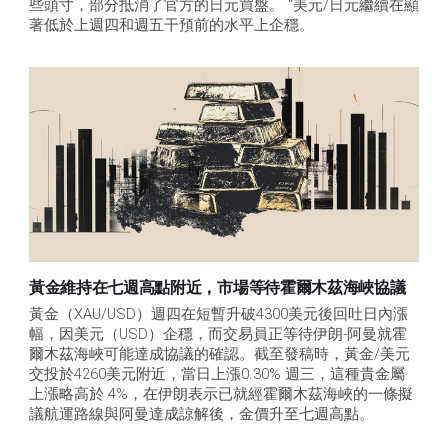
些頭寸，部分抵消了官方的日元買盤。 "美元/日元繼續在顯
著低於上週四和週五干預前的水平上企穩。
黃金維持在七週高點附近，市場等待霍爾木茲海峽協議
黃金（XAU/USD）週四在短暫升破4300美元後回吐日內漲
幅，因美元（USD）企穩，而交易員正等待伊朗-阿曼就霍
爾木茲海峽可能達成協議的確認。截至發稿時，黃金/美元
交投於4260美元附近，當日上漲0.30% 週三，這種貴金屬
上漲略高於 4%，在伊朗表示已就經霍爾木茲海峽的一條擬
議航運路線與阿曼達成諒解後，金價升至七週高點。