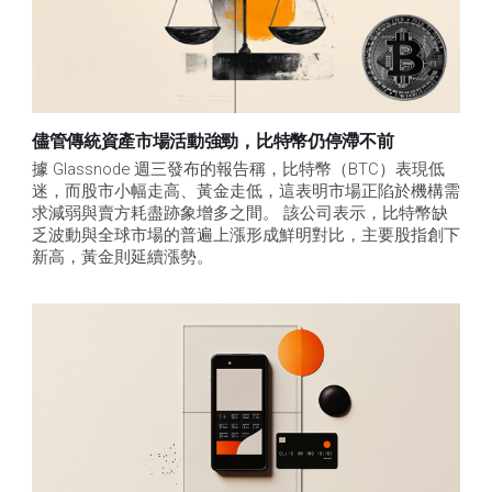
儘管傳統資產市場活動強勁，比特幣仍停滯不前
據 Glassnode 週三發布的報告稱，比特幣（BTC）表現低
迷，而股市小幅走高、黃金走低，這表明市場正陷於機構需
求減弱與賣方耗盡跡象增多之間。 該公司表示，比特幣缺
乏波動與全球市場的普遍上漲形成鮮明對比，主要股指創下
新高，黃金則延續漲勢。