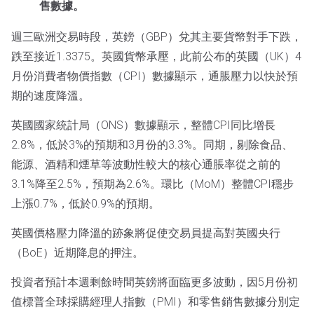
售數據。
週三歐洲交易時段，英鎊（GBP）兌其主要貨幣對手下跌，
跌至接近1.3375。英國貨幣承壓，此前公布的英國（UK）4
月份消費者物價指數（CPI）數據顯示，通脹壓力以快於預
期的速度降溫。
英國國家統計局（ONS）數據顯示，整體CPI同比增長
2.8%，低於3%的預期和3月份的3.3%。同期，剔除食品、
能源、酒精和煙草等波動性較大的核心通脹率從之前的
3.1%降至2.5%，預期為2.6%。環比（MoM）整體CPI穩步
上漲0.7%，低於0.9%的預期。
英國價格壓力降溫的跡象將促使交易員提高對英國央行
（BoE）近期降息的押注。
投資者預計本週剩餘時間英鎊將面臨更多波動，因5月份初
值標普全球採購經理人指數（PMI）和零售銷售數據分別定