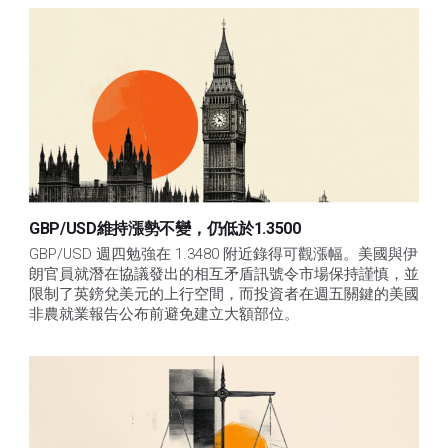
GBP/USD維持漲勢不變，仍低於1.3500
GBP/USD 週四勉強在 1.3480 附近錄得可觀漲幅。美國與伊
朗官員就潛在協議發出的相互矛盾訊號令市場保持謹慎，並
限制了英鎊兌美元的上行空間，而投資者在週五關鍵的美國
非農就業報告公布前避免建立大額部位。