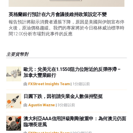
英格蘭銀行預計在六月會議後維持政策設定不變
報告預計將顯示消費者通脹下降，原因是美國與伊朗宣布停
火後，原油價格趨緩。我們的專家將於今日格林威治標準時
間12:00分析市場對此事件的反應
主要貨幣對
歐元：兌美元在1.1550阻力位附近的反彈停滯 –
加拿大豐業銀行
由
FXStreet Insights Team
|
1分鐘以前
日圓下跌，因初請失業金人數保持堅挺
由
Agustin Wazne
|
3分鐘以前
澳大利亞AAA信用評級剛剛被重申：為何澳元仍面
臨增長逆風