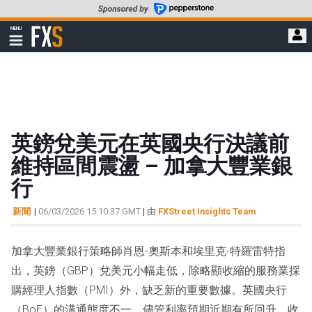
轉
至
FXStreet
MENU
主
顯
示
要
導
內
航
容
英鎊兌美元在英國央行決議前
維持區間震盪 – 加拿大豐業銀
行
新聞
|
06/03/2026 15:10:37 GMT
| 由
FXStreet Insights Team
加拿大豐業銀行策略師肖恩-奧斯本和埃里克-特羅雷特指
出，英鎊（GBP）兌美元小幅走低，除略顯收縮的服務業採
購經理人指數（PMI）外，缺乏新的重要數據。英國央行
（BoE）的溝通態度不一，儘管利率預期近期有所回升，收