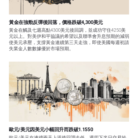
黃金在強勁反彈後回落，價格跌破4,300美元
黃金在觸及七週高點4300美元後回調，並成功守住4250美
元以上。對美伊和平協議的希望以及聯準會升息預期的減弱
使美元承壓，支撐黃金連續第三天走強，即使美國每週初請
失業金人數數據優於市場預期。
歐元/美元因美元小幅回升而跌破1.1550
歐元/美元在連續兩天上漲後回調走低，週四下半日交易於