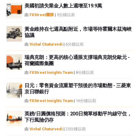
美國初請失業金人數上週增至19.9萬
如果文章正文中沒有明確提到，在撰寫本文時，作者在本文中提到的任何股票
中都沒有頭寸，也沒有與文中提到的任何公司有業務關係。除了FXStreet，作
由
FXStreet團隊
|
5分鐘以前
者沒有收到撰寫這篇文章的報酬。
FXStreet和作者不提供個性化的建議。作者對該資訊的準確性、完整性或適用
黃金維持在七週高點附近，市場等待霍爾木茲海峽
性不作任何陳述。FXStreet和作者將不承擔任何錯誤，遺漏或任何損失，傷害
協議
或損害由此資訊及其顯示或使用引起的。錯誤和遺漏除外。本文作者和
由
Vishal Chaturvedi
|
6分鐘以前
FXStreet並非註冊投資顧問，本文內容無意提供任何投資建議。
瑞典克朗：更高的核心通脹支撐瑞典克朗兌歐元 -
荷蘭國際集團
由
FXStreet Insights Team
|
8分鐘以前
日元：零售資金流重塑干預後的市場動態 - 三菱東
京日聯銀行
由
FXStreet Insights Team
|
16分鐘以前
英鎊/日圓價格預測：200日簡單移動平均線守住，
下行風險仍存
由
Vishal Chaturvedi
|
25分鐘以前