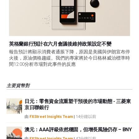
英格蘭銀行預計在六月會議後維持政策設定不變
報告預計將顯示消費者通脹下降，原因是美國與伊朗宣布停
火後，原油價格趨緩。我們的專家將於今日格林威治標準時
間12:00分析市場對此事件的反應
主要貨幣對
日元：零售資金流重塑干預後的市場動態 - 三菱東
京日聯銀行
由
FXStreet Insights Team
|
14分鐘以前
澳元：AAA評級依然穩固，但增長風險仍存 – BNY
由
FXStreet Insights Team
|
47分鐘以前