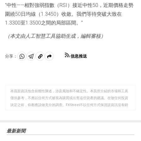
"中性——相對強弱指數（RSI）接近中性50，近期價格走勢
圍繞50日均線（1.3450）收斂。我們等待突破大致在
1.3300至1.3500之間的局部區間。"
（本文由人工智慧工具協助生成，編輯審核）
信息推送
分享：
分
分
複
享
享
製
至
至
到
WhatsApp
Telegram
剪
本頁面資訊包含前瞻性陳述，涉及風險和不確定性。本頁所介紹的市場和工具
貼
僅供參考，不應以任何方式被視為購買或出售這些資產的建議。在做任何投資
板
決定之前，你都應該做充分的調查。FXStreet不以任何方式保證該資訊沒有錯
誤、錯誤或重大錯報。它也不保證這些資料是及時的。在公開市場投資涉及很
大的風險，包括損失全部或部分投資，以及精神上的痛苦。所有與投資有關的
風險、損失和成本，包括本金的全部損失，均由您負責。本文僅代表作者個人
最新新聞
觀點，並不代表FXStreet或其廣告商的官方政策或立場。作者不對本頁連結的
資訊負責。