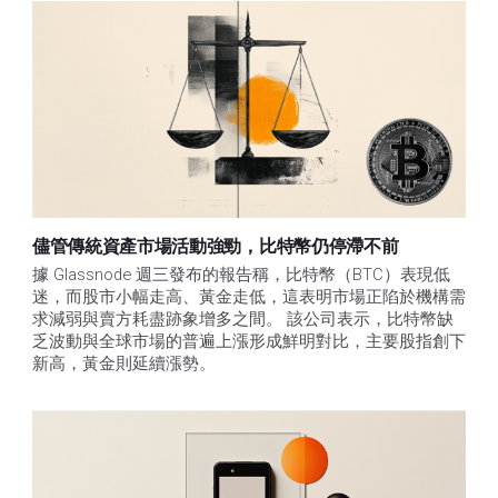
儘管傳統資產市場活動強勁，比特幣仍停滯不前
據 Glassnode 週三發布的報告稱，比特幣（BTC）表現低
迷，而股市小幅走高、黃金走低，這表明市場正陷於機構需
求減弱與賣方耗盡跡象增多之間。 該公司表示，比特幣缺
乏波動與全球市場的普遍上漲形成鮮明對比，主要股指創下
新高，黃金則延續漲勢。