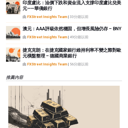
印度盧比：油價下跌和資金流入支撐印度盧比兌美
元——華僑銀行
由
FXStreet Insights Team
|
33分鐘以前
澳元：AAA評級依然穩固，但增長風險仍存 – BNY
由
FXStreet Insights Team
|
49分鐘以前
捷克克朗：在捷克國家銀行維持利率不變之際對歐
元橫盤整理 – 德國商業銀行
由
FXStreet Insights Team
|
56分鐘以前
推薦內容