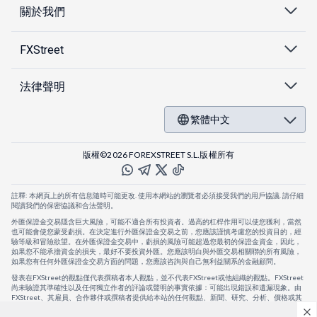
關於我們
FXStreet
法律聲明
繁體中文
版權©2026 FOREXSTREET S.L.版權所有
註釋: 本網頁上的所有信息隨時可能更改. 使用本網站的瀏覽者必須接受我們的用戶協議. 請仔細
閱讀我們的保密協議和合法聲明。
外匯保證金交易隱含巨大風險，可能不適合所有投資者。過高的杠桿作用可以使您獲利，當然
也可能會使您蒙受虧損。在決定進行外匯保證金交易之前，您應該謹慎考慮您的投資目的，經
驗等級和冒險欲望。在外匯保證金交易中，虧損的風險可能超過您最初的保證金資金，因此，
如果您不能承擔資金的損失，最好不要投資外匯。您應該明白與外匯交易相關聯的所有風險，
如果您有任何外匯保證金交易方面的問題，您應該咨詢與自己無利益關系的金融顧問。
發表在FXStreet的觀點僅代表撰稿者本人觀點，並不代表FXStreet或他組織的觀點。FXStreet
尚未驗證其準確性以及任何獨立作者的評論或聲明的事實依據：可能出現錯誤和遺漏現象。由
FXStreet、其雇員、合作夥伴或撰稿者提供給本站的任何觀點、新聞、研究、分析、價格或其
他信息，僅作為壹般的市場評論，並不構成投資建議。FXStreet將不會承擔任何損失或損害的