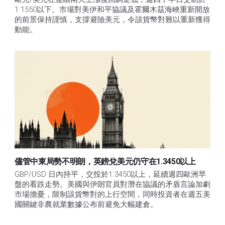
1.1550以下。市場對美伊和平協議及霍爾木茲海峽重新開放
的前景保持謹慎，支撐避險美元，令該貨幣對難以重新獲得
動能。
儘管中東局勢不明朗，英鎊兌美元仍守在1.3450以上
GBP/USD 日內持平，交投於1.3450以上，延續週四歐洲早
盤的看跌走勢。美國與伊朗官員對潛在協議的矛盾言論加劇
市場擔憂，限制該貨幣對的上行空間，同時投資者在週五美
國關鍵非農就業數據公布前避免大幅建倉。