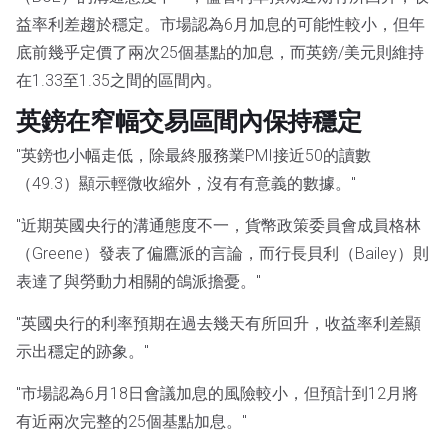
益率利差趨於穩定。市場認為6月加息的可能性較小，但年
底前幾乎定價了兩次25個基點的加息，而英鎊/美元則維持
在1.33至1.35之間的區間內。
英鎊在窄幅交易區間內保持穩定
"英鎊也小幅走低，除最終服務業PMI接近50的讀數
（49.3）顯示輕微收縮外，沒有有意義的數據。"
"近期英國央行的溝通態度不一，貨幣政策委員會成員格林
（Greene）發表了偏鷹派的言論，而行長貝利（Bailey）則
表達了與勞動力相關的鴿派擔憂。"
"英國央行的利率預期在過去幾天有所回升，收益率利差顯
示出穩定的跡象。"
"市場認為6月18日會議加息的風險較小，但預計到12月將
有近兩次完整的25個基點加息。"