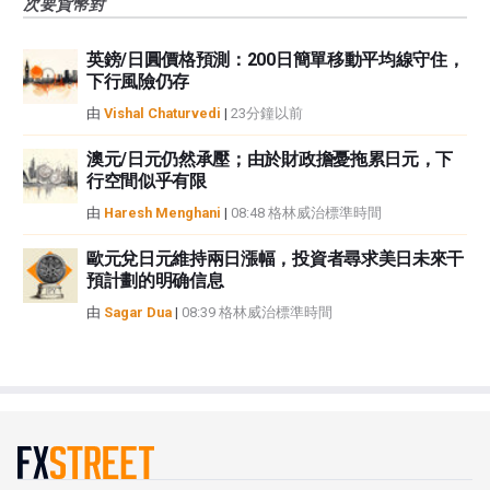
次要貨幣對
英鎊/日圓價格預測：200日簡單移動平均線守住，
下行風險仍存
由
Vishal Chaturvedi
|
23分鐘以前
澳元/日元仍然承壓；由於財政擔憂拖累日元，下
行空間似乎有限
由
Haresh Menghani
|
08:48 格林威治標準時間
歐元兌日元維持兩日漲幅，投資者尋求美日未來干
預計劃的明确信息
由
Sagar Dua
|
08:39 格林威治標準時間