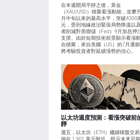
在本週開局平靜之後，黃金
（XAU/USD）積聚看漲動能，並攀
月中旬以來的最高水平，突破4300
元，受到地緣政治緊張局勢降溫以
者削減對美聯儲（Fed）9月加息押
支撐。由於短期技術前景顯示看漲
在積聚，來自美國（US）的7月通
將考驗投資者對延續漲勢的信心。 
以太坊週度預測：看漲突破前
靜
週五，以太坊（ETH）繼續橫盤交
徊在 1,901 美元附近，暗示未來可