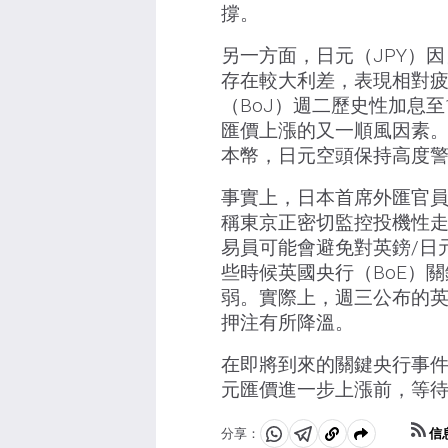
撐。
另一方面，日元（JPY）
存在較大利差，表現相對
（BoJ）週二歷史性加息至
匯價上漲的又一順風因素
本幣，日元空頭保持高度
事實上，日本首席外匯官
稱東京正密切監控投機性
易員可能會避免對英鎊/日
些時候英國央行（BoE）
弱。實際上，週三公布的
押注有所降溫。
在即將到來的關鍵央行事件
元匯價進一步上漲前，等
信
分享：
分
分
複