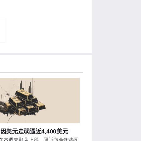
因美元走弱逼近4,400美元
在本週末顯著上漲，逼近每金衡盎司