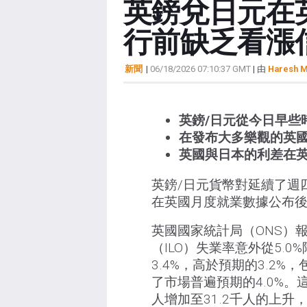
英鎊兌日元在
行前缺乏看漲
新聞
|
06/18/2026 07:10:37 GMT
| 由
Haresh M
英鎊/日元從今日早些
在發布大多樂觀的英
英國與日本的利差在
英鎊/日元貨幣對延續了週
在英國月度就業數據公布後重
英國國家統計局（ONS）
（ILO）失業率意外從5.
3.4%，高於預期的3.2
了市場普遍預期的4.0%。
人增加至31.2千人的上升