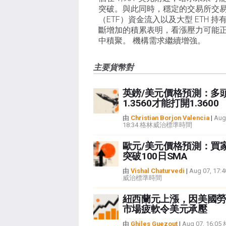
突破。與此同時，穩定的交易所交
（ETF）資金流入以及大型 ETH 持
斷增加的積累表明，看漲壓力可能
中積聚。 機構需求繼續增強。
主要貨幣對
英鎊/美元價格預測：多
1.3560才能打開1.3600
由
Christian Borjon Valencia
|
Aug
18:34 格林威治標準時間
歐元/美元價格預測：買
突破100日SMA
由
Vishal Chaturvedi
|
Aug 07, 17
威治標準時間
紐西蘭元上漲，因美國勞
市場疲軟令美元承壓
由
Ghiles Guezout
|
Aug 07, 16:0