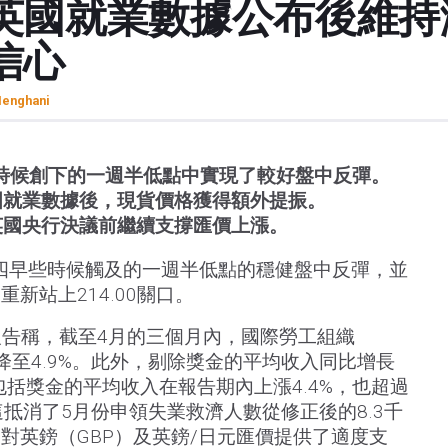
英國就業數據公布後維持
信心
enghani
時候創下的一週半低點中實現了較好盤中反彈。
國就業數據後，現貨價格獲得額外提振。
英國央行決議前繼續支撐匯價上漲。
四早些時候觸及的一週半低點的穩健盤中反彈，並
新站上214.00關口。
報告稱，截至4月的三個月內，國際勞工組織
0%降至4.9%。此外，剔除獎金的平均收入同比增長
%，包括獎金的平均收入在報告期內上漲4.4%，也超過
這抵消了5月份申領失業救濟人數從修正後的8.3千
，對英鎊（GBP）及英鎊/日元匯價提供了適度支