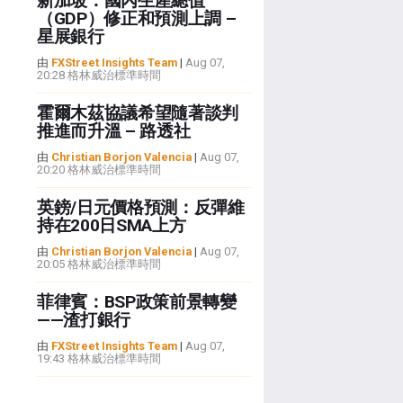
新加坡：國內生產總值
（GDP）修正和預測上調 –
星展銀行
由
FXStreet Insights Team
|
Aug 07,
20:28 格林威治標準時間
霍爾木茲協議希望隨著談判
推進而升溫 – 路透社
由
Christian Borjon Valencia
|
Aug 07,
20:20 格林威治標準時間
英鎊/日元價格預測：反彈維
持在200日SMA上方
由
Christian Borjon Valencia
|
Aug 07,
20:05 格林威治標準時間
菲律賓：BSP政策前景轉變
——渣打銀行
由
FXStreet Insights Team
|
Aug 07,
19:43 格林威治標準時間