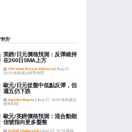
貨幣對
英鎊/日元價格預測：反彈維持
在200日SMA上方
由
Christian Borjon Valencia
|
Aug 07,
20:05 格林威治標準時間
歐元/日元從盤中低點反彈，但
週五仍下跌
由
Agustin Wazne
|
Aug 07, 18:50 格林威治
標準時間
歐元/英鎊價格預測：混合動能
信號指向更多盤整
由
Vishal Chaturvedi
|
Aug 07, 12:16 格林