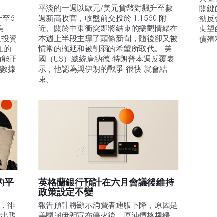
平淡的一週以歐元/美元貨幣對飆升至數
關鍵
升至6
週新高收官，收盤前交投於 1.1560 附
勁反
美
近。關於中東衝突即將結束的樂觀情緒在
失望
及投資
本週上半段主導了頭條新聞，隨後卻又被
債殖
注的
慣常的拖延和被削弱的希望所取代。 美
動能正
國（US）總統唐納德-特朗普本週反覆表
膨數據
示，他認為與伊朗的戰爭"很快"就會結
束。
的平
英格蘭銀行預計在六月會議後維持
政策設定不變
易，徘
報告預計將顯示消費者通脹下降，原因是
能出現
美國與伊朗宣布停火後，原油價格趨緩。