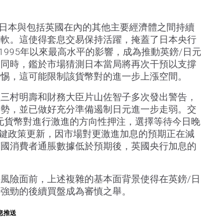
因日本與包括英國在內的其他主要經濟體之間持續
疲軟。這使得套息交易保持活躍，掩蓋了日本央行
1995年以來最高水平的影響，成為推動英鎊/日元
。同時，鑑於市場猜測日本當局將再次干預以支撐
警惕，這可能限制該貨幣對的進一步上漲空間。
員三村明壽和財務大臣片山佐智子多次發出警告，
走勢，並已做好充分準備遏制日元進一步走弱。交
元貨幣對進行激進的方向性押注，選擇等待今日晚
關鍵政策更新，因市場對更激進加息的預期正在減
英國消費者通脹數據低於預期後，英國央行加息的
風險面前，上述複雜的基本面背景使得在英鎊/日
待強勁的後續買盤成為審慎之舉。
息推送