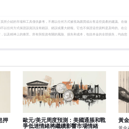
本頁所介紹的市場和工具僅供參考，不應以任何方式被視為購買或出售這些資產的建議。在做
eet不以任何方式保證該資訊沒有錯誤、錯誤或重大錯報。它也不保證這些資料是及時的。在公
資，以及精神上的痛苦。所有與投資有關的風險、損失和成本，包括本金的全部損失，均由您
et或其廣告商的官方政策或立場。作者不對本頁連結的資訊負責。
在本文中提到的任何股票中都沒有頭寸，也沒有與文中提到的任何公司有業務關係。除了
訊的準確性、完整性或適用性不作任何陳述。FXStreet和作者將不承擔任何錯誤，遺漏或任何損
遺漏除外。本文作者和FXStreet並非註冊投資顧問，本文內容無意提供任何投資建議。
息押
歐元/美元周度預測：美國通脹和戰
黃金
爭低迷情緒將繼續影響市場情緒
黃金