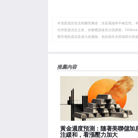
享
享
製
至
至
到
WhatsApp
Telegram
剪
本頁面資訊包含前瞻性陳述，涉及風險和不確定性。
貼
任何投資決定之前，你都應該做充分的調查。FXStr
開市場投資涉及很大的風險，包括損失全部或部分投
板
負責。本文僅代表作者個人觀點，並不代表FXStre
如果文章正文中沒有明確提到，在撰寫本文時，作者
FXStreet，作者沒有收到撰寫這篇文章的報酬。
FXStreet和作者不提供個性化的建議。作者對該資
推薦內容
失，傷害或損害由此資訊及其顯示或使用引起的。錯誤和
黃金週度預測：隨著美聯儲加
注緩和，看漲壓力加大