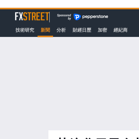
轉
至
FXStreet
主
要
技術研究
新聞
分析
財經日歷
加密
經紀商
內
容