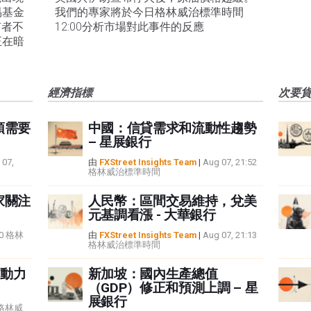
易基金
我們的專家將於今日格林威治標準時間
有者不
12:00分析市場對此事件的反應
正在暗
經濟指標
次要
頭需要
中國：信貸需求和流動性趨勢
– 星展銀行
 07,
由
FXStreet Insights Team
|
Aug 07, 21:52
格林威治標準時間
家關注
人民幣：區間交易維持，兌美
元基調看漲 - 大華銀行
:40 格林
由
FXStreet Insights Team
|
Aug 07, 21:13
格林威治標準時間
動力
新加坡：國內生產總值
（GDP）修正和預測上調 – 星
展銀行
5 格林威