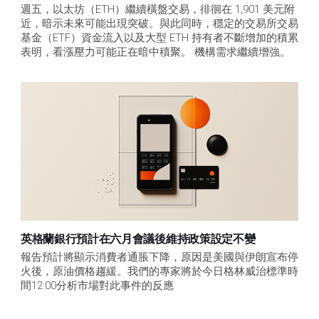
週五，以太坊（ETH）繼續橫盤交易，徘徊在 1,901 美元附
近，暗示未來可能出現突破。與此同時，穩定的交易所交易
基金（ETF）資金流入以及大型 ETH 持有者不斷增加的積累
表明，看漲壓力可能正在暗中積聚。 機構需求繼續增強。
英格蘭銀行預計在六月會議後維持政策設定不變
報告預計將顯示消費者通脹下降，原因是美國與伊朗宣布停
火後，原油價格趨緩。我們的專家將於今日格林威治標準時
間12:00分析市場對此事件的反應