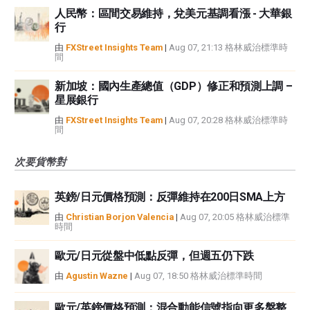
人民幣：區間交易維持，兌美元基調看漲 - 大華銀
行
由
FXStreet Insights Team
|
Aug 07, 21:13 格林威治標準時
間
新加坡：國內生產總值（GDP）修正和預測上調 –
星展銀行
由
FXStreet Insights Team
|
Aug 07, 20:28 格林威治標準時
間
次要貨幣對
英鎊/日元價格預測：反彈維持在200日SMA上方
由
Christian Borjon Valencia
|
Aug 07, 20:05 格林威治標準
時間
歐元/日元從盤中低點反彈，但週五仍下跌
由
Agustin Wazne
|
Aug 07, 18:50 格林威治標準時間
歐元/英鎊價格預測：混合動能信號指向更多盤整