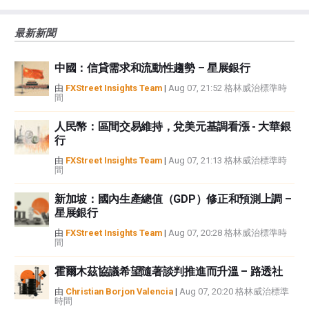
大的風險，包括損失全部或部分投資，以及精神上的痛苦。所有與投資有關的
風險、損失和成本，包括本金的全部損失，均由您負責。本文僅代表作者個人
最新新聞
觀點，並不代表FXStreet或其廣告商的官方政策或立場。作者不對本頁連結的
資訊負責。
中國：信貸需求和流動性趨勢 – 星展銀行
如果文章正文中沒有明確提到，在撰寫本文時，作者在本文中提到的任何股票
中都沒有頭寸，也沒有與文中提到的任何公司有業務關係。除了FXStreet，作
由
FXStreet Insights Team
|
Aug 07, 21:52 格林威治標準時
間
者沒有收到撰寫這篇文章的報酬。
FXStreet和作者不提供個性化的建議。作者對該資訊的準確性、完整性或適用
人民幣：區間交易維持，兌美元基調看漲 - 大華銀
性不作任何陳述。FXStreet和作者將不承擔任何錯誤，遺漏或任何損失，傷害
行
或損害由此資訊及其顯示或使用引起的。錯誤和遺漏除外。本文作者和
FXStreet並非註冊投資顧問，本文內容無意提供任何投資建議。
由
FXStreet Insights Team
|
Aug 07, 21:13 格林威治標準時
間
新加坡：國內生產總值（GDP）修正和預測上調 –
星展銀行
由
FXStreet Insights Team
|
Aug 07, 20:28 格林威治標準時
間
霍爾木茲協議希望隨著談判推進而升溫 – 路透社
由
Christian Borjon Valencia
|
Aug 07, 20:20 格林威治標準
時間