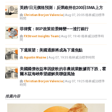
英鎊/日元價格預測：反彈維持在200日SMA上方
由
Christian Borjon Valencia
|
Aug 07, 20:05 格林威治標準
時間
菲律賓：BSP政策前景轉變——渣打銀行
由
FXStreet Insights Team
|
Aug 07, 19:43 格林威治標準時
間
下週展望：美國通膨將成為下週焦點
由
Agustin Wazne
|
Aug 07, 19:35 格林威治標準時間
美國國債收益率因疲軟的非農就業數據而下跌，霍
爾木茲海峽希望緩解美聯儲風險
由
Christian Borjon Valencia
|
Aug 07, 19:25 格林威治標準
時間
推薦內容