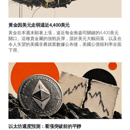
黃金因美元走弱逼近4,400美元
黃金在本週末顯著上漲，逼近每金衡盎司關鍵的4,400美元
關口。這種貴金屬的強勁反彈，源於美元大幅回落，以及在
令人失望的美國非農就業數據公布後，美國公債殖利率全面
下滑。
以太坊週度預測：看漲突破前的平靜