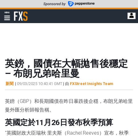
轉
至
FXStreet
MENU
主
顯
示
要
導
內
航
容
英鎊，國債在大幅拋售後穩定
– 布朗兄弟哈里曼
新聞
|
09/03/2025 10:40:41 GMT
| 由
FXStreet Insights Team
英鎊（GBP）和長期國債在昨日暴跌後企穩，布朗兄弟哈里
曼外匯分析師報告稱。
英國定於11月26日發布秋季預算
"英國財政大臣瑞秋·里夫斯（Rachel Reeves）宣布，秋季