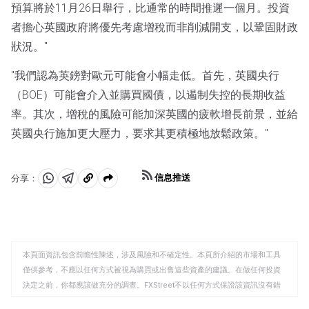
預算將於11月26日舉行，比通常的時間推遲一個月。投資
者擔心英國政府將優先考慮增稅而非削減開支，以鞏固財政
狀況。"
"我們認為英鎊對歐元可能會小幅走低。首先，英國央行
（BOE）可能會介入並購買國債，以遏制失控的長期收益
率。其次，增稅的風險可能加深英國的疲軟增長前景，並給
英國央行施加更大壓力，要求其更積極地放鬆政策。"
信息推送
分享：
分
分
複
享
享
製
至
至
到
WhatsApp
Telegram
剪
本頁面資訊包含前瞻性陳述，涉及風險和不確定性。本頁所介紹的市場和工具
貼
僅供參考，不應以任何方式被視為購買或出售這些資產的建議。在做任何投資
板
決定之前，你都應該做充分的調查。FXStreet不以任何方式保證該資訊沒有錯
誤、錯誤或重大錯報。它也不保證這些資料是及時的。在公開市場投資涉及很