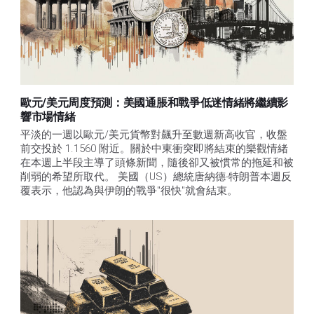
歐元/美元周度預測：美國通脹和戰爭低迷情緒將繼續影
響市場情緒
平淡的一週以歐元/美元貨幣對飆升至數週新高收官，收盤
前交投於 1.1560 附近。關於中東衝突即將結束的樂觀情緒
在本週上半段主導了頭條新聞，隨後卻又被慣常的拖延和被
削弱的希望所取代。 美國（US）總統唐納德-特朗普本週反
覆表示，他認為與伊朗的戰爭"很快"就會結束。