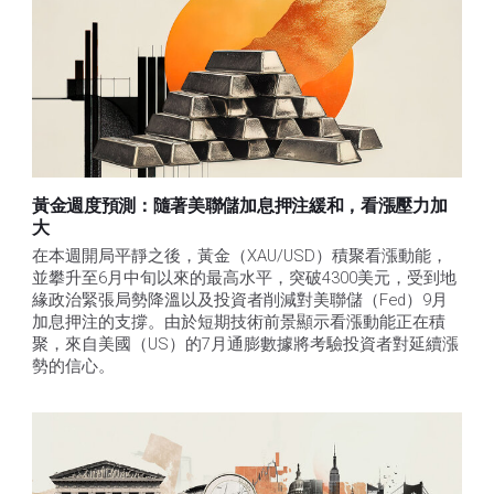
黃金週度預測：隨著美聯儲加息押注緩和，看漲壓力加
大
在本週開局平靜之後，黃金（XAU/USD）積聚看漲動能，
並攀升至6月中旬以來的最高水平，突破4300美元，受到地
緣政治緊張局勢降溫以及投資者削減對美聯儲（Fed）9月
加息押注的支撐。由於短期技術前景顯示看漲動能正在積
聚，來自美國（US）的7月通膨數據將考驗投資者對延續漲
勢的信心。 