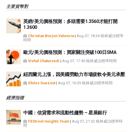
主要貨幣對
英鎊/美元價格預測：多頭需要1.3560才能打開
1.3600
由
Christian Borjon Valencia
|
Aug 07, 18:34 格林威治標準
時間
歐元/美元價格預測：買家關注突破100日SMA
由
Vishal Chaturvedi
|
Aug 07, 17:40 格林威治標準時間
紐西蘭元上漲，因美國勞動力市場疲軟令美元承壓
由
Ghiles Guezout
|
Aug 07, 16:05 格林威治標準時間
經濟指標
中國：信貸需求和流動性趨勢 – 星展銀行
由
FXStreet Insights Team
|
Aug 07, 21:52 格林威治標準時
間