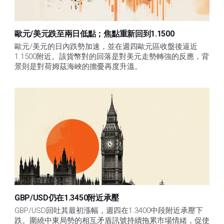
歐元/美元跌至兩日低點；焦點重新回到1.1500
歐元/美元的日內跌勢加速，並在週四歐元區收盤後逼近
1.1500附近。該貨幣對的回落是對美元走勢轉強的反應，背
景則是對荷姆茲海峽的擔憂再度升溫。
GBP/USD仍在1.3450附近承壓
GBP/USD回吐其最初漲幅，週四在1.3400中段附近承壓下
跌。圍繞中東局勢的相互矛盾訊號持續拖累市場情緒，促使