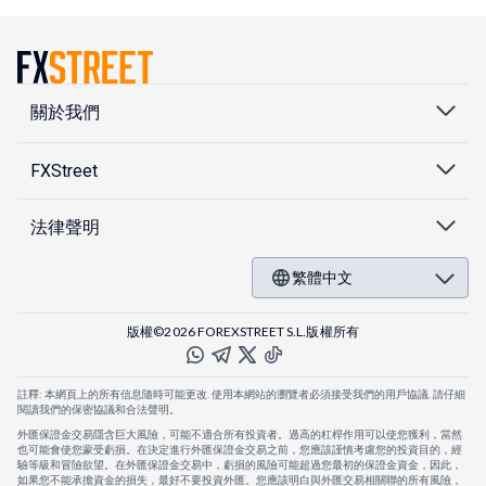
關於我們
FXStreet
法律聲明
繁體中文
版權©2026 FOREXSTREET S.L.版權所有
註釋: 本網頁上的所有信息隨時可能更改. 使用本網站的瀏覽者必須接受我們的用戶協議. 請仔細
閱讀我們的保密協議和合法聲明。
外匯保證金交易隱含巨大風險，可能不適合所有投資者。過高的杠桿作用可以使您獲利，當然
也可能會使您蒙受虧損。在決定進行外匯保證金交易之前，您應該謹慎考慮您的投資目的，經
驗等級和冒險欲望。在外匯保證金交易中，虧損的風險可能超過您最初的保證金資金，因此，
如果您不能承擔資金的損失，最好不要投資外匯。您應該明白與外匯交易相關聯的所有風險，