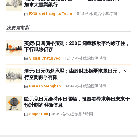
加拿大豐業銀行
由
FXStreet Insights Team
|
15:15 格林威治標準時間
次要貨幣對
英鎊/日圓價格預測：200日簡單移動平均線守住，
下行風險仍存
由
Vishal Chaturvedi
|
12:17 格林威治標準時間
澳元/日元仍然承壓；由於財政擔憂拖累日元，下
行空間似乎有限
由
Haresh Menghani
|
08:48 格林威治標準時間
歐元兌日元維持兩日漲幅，投資者尋求美日未來干
預計劃的明确信息
由
Sagar Dua
|
08:39 格林威治標準時間