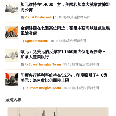
加元維持在1.4000上方，美國和加拿大就業數據即
將公佈
由
Vishal Chaturvedi
|
16:04 格林威治標準時間
金價徘徊在七週高位附近，霍爾木茲海峽疑慮重燃
風險溢價
由
Agustin Wazne
|
16:04 格林威治標準時間
歐元：兌美元的反彈在1.1550阻力位附近停滯 –
加拿大豐業銀行
由
FXStreet Insights Team
|
15:15 格林威治標準時間
印度央行將利率維持在5.25%，印度吸引了410億
美元：為何盧比仍面臨上限
由
FXStreet Insights Team
|
15:13 格林威治標準時間
推薦內容