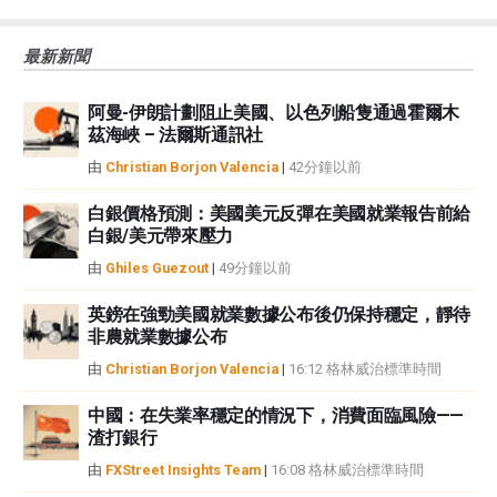
大的風險，包括損失全部或部分投資，以及精神上的痛苦。所有與投資有關的
風險、損失和成本，包括本金的全部損失，均由您負責。本文僅代表作者個人
最新新聞
觀點，並不代表FXStreet或其廣告商的官方政策或立場。作者不對本頁連結的
資訊負責。
阿曼-伊朗計劃阻止美國、以色列船隻通過霍爾木
如果文章正文中沒有明確提到，在撰寫本文時，作者在本文中提到的任何股票
茲海峽 – 法爾斯通訊社
中都沒有頭寸，也沒有與文中提到的任何公司有業務關係。除了FXStreet，作
者沒有收到撰寫這篇文章的報酬。
由
Christian Borjon Valencia
|
42分鐘以前
FXStreet和作者不提供個性化的建議。作者對該資訊的準確性、完整性或適用
性不作任何陳述。FXStreet和作者將不承擔任何錯誤，遺漏或任何損失，傷害
白銀價格預測：美國美元反彈在美國就業報告前給
白銀/美元帶來壓力
或損害由此資訊及其顯示或使用引起的。錯誤和遺漏除外。本文作者和
FXStreet並非註冊投資顧問，本文內容無意提供任何投資建議。
由
Ghiles Guezout
|
49分鐘以前
英鎊在強勁美國就業數據公布後仍保持穩定，靜待
非農就業數據公布
由
Christian Borjon Valencia
|
16:12 格林威治標準時間
中國：在失業率穩定的情況下，消費面臨風險——
渣打銀行
由
FXStreet Insights Team
|
16:08 格林威治標準時間