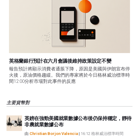
英格蘭銀行預計在六月會議後維持政策設定不變
報告預計將顯示消費者通脹下降，原因是美國與伊朗宣布停
火後，原油價格趨緩。我們的專家將於今日格林威治標準時
間12:00分析市場對此事件的反應
主要貨幣對
英鎊在強勁美國就業數據公布後仍保持穩定，靜待
非農就業數據公布
由
Christian Borjon Valencia
|
16:12 格林威治標準時間