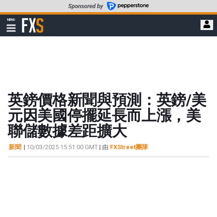
轉
至
FXStreet
MENU
主
顯
示
要
導
內
航
容
英鎊價格新聞與預測：英鎊/美
元因美國停擺延長而上漲，美
聯儲數據差距擴大
新聞
|
10/03/2025 15:51:00 GMT
| 由
FXStreet團隊