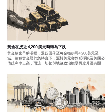
黃金在接近 4,200 美元時轉為下跌
黃金放棄早盤漲幅，週四回落至每金衡盎司4,200美元區
域。這種貴金屬的急轉直下，源於美元突然反彈以及美國公
債殖利率走高，而這一切都與地緣政治擔憂再度升溫有關