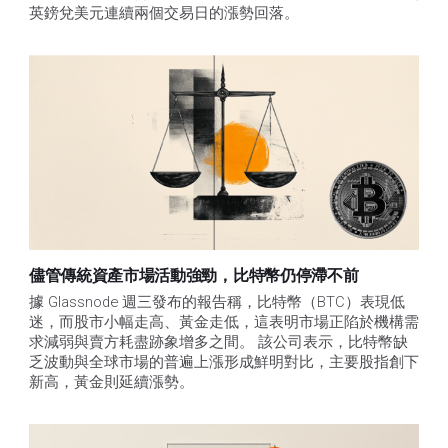
英鎊兌美元連續兩個交易日的漲勢回落。
儘管傳統資產市場活動強勁，比特幣仍停滯不前
據 Glassnode 週三發布的報告稱，比特幣（BTC）表現低
迷，而股市小幅走高、黃金走低，這表明市場正陷於機構需
求減弱與賣方耗盡跡象增多之間。 該公司表示，比特幣缺
乏波動與全球市場的普遍上漲形成鮮明對比，主要股指創下
新高，黃金則延續漲勢。