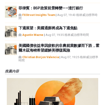
菲律賓：BSP政策前景轉變——渣打銀行
由
FXStreet Insights Team
|
Aug 07, 19:43 格林威治標準時
間
下週展望：美國通膨將成為下週焦點
由
Agustin Wazne
|
Aug 07, 19:35 格林威治標準時間
美國國債收益率因疲軟的非農就業數據而下跌，霍
爾木茲海峽希望緩解美聯儲風險
由
Christian Borjon Valencia
|
Aug 07, 19:25 格林威治標準
時間
推薦內容