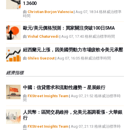
1.3600
由
Christian Borjon Valencia
|
Aug 07, 18:34 格林威治標準
時間
歐元/美元價格預測：買家關注突破100日SMA
由
Vishal Chaturvedi
|
Aug 07, 17:40 格林威治標準時間
紐西蘭元上漲，因美國勞動力市場疲軟令美元承壓
由
Ghiles Guezout
|
Aug 07, 16:05 格林威治標準時間
經濟指標
中國：信貸需求和流動性趨勢 – 星展銀行
由
FXStreet Insights Team
|
Aug 07, 21:52 格林威治標準時
間
人民幣：區間交易維持，兌美元基調看漲 - 大華銀
行
由
FXStreet Insights Team
|
Aug 07, 21:13 格林威治標準時