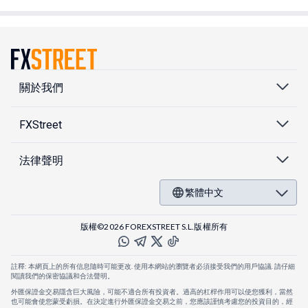
關於我們
FXStreet
法律聲明
繁體中文
版權©2026 FOREXSTREET S.L.版權所有
註釋: 本網頁上的所有信息隨時可能更改. 使用本網站的瀏覽者必須接受我們的用戶協議. 請仔細
閱讀我們的保密協議和合法聲明。
外匯保證金交易隱含巨大風險，可能不適合所有投資者。過高的杠桿作用可以使您獲利，當然
也可能會使您蒙受虧損。在決定進行外匯保證金交易之前，您應該謹慎考慮您的投資目的，經