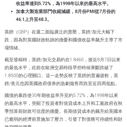
收益率達到5.72%，為1998年以來的最高水平。
加拿大製造業部門收縮減緩，8月份PMI從7月份的
46.1上升至48.3。
英鎊（GBP）在週二面臨廣泛的賣壓，英鎊/加元大幅下
跌，因為對英國財政軌跡的擔憂和國債收益率飆升主導了市
場情緒。
截至發稿時，英鎊/加元交易約在1.8460，接近8月7日以來
的最低水平，此前在歐洲交易時段早些時候果斷跌破了
1.8500的心理關口。這一走勢反映了英鎊的普遍疲軟，英
鎊/美元也因英國政府債券的急劇拋售而跌至近四周低點。
國債的暴跌使30年期收益率升至約5.72%，為1998年以來
的最高水平，突顯了投資者對借貸成本上升和工黨政府在秋
季預算前財政可信度的擔憂。長期借貸成本的飆升給英國本
已脆弱的經濟前景施加了壓力，引發了對債務可持續性和財