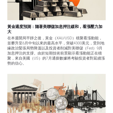
黃金週度預測：隨著美聯儲加息押注緩和，看漲壓力加
大
在本週開局平靜之後，黃金（XAU/USD）積聚看漲動能，
並攀升至6月中旬以來的最高水平，突破4300美元，受到地
緣政治緊張局勢降溫以及投資者削減對美聯儲（Fed）9月
加息押注的支撐。由於短期技術前景顯示看漲動能正在積
聚，來自美國（US）的7月通膨數據將考驗投資者對延續漲
勢的信心。 