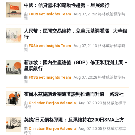
中國：信貸需求和流動性趨勢 – 星展銀行
如果文章正文中沒有明確提到，在撰寫本文時，作者在本文中提到的任何股票
中都沒有頭寸，也沒有與文中提到的任何公司有業務關係。除了FXStreet，作
由
FXStreet Insights Team
|
Aug 07, 21:52 格林威治標準時
間
者沒有收到撰寫這篇文章的報酬。
FXStreet和作者不提供個性化的建議。作者對該資訊的準確性、完整性或適用
人民幣：區間交易維持，兌美元基調看漲 - 大華銀
性不作任何陳述。FXStreet和作者將不承擔任何錯誤，遺漏或任何損失，傷害
行
或損害由此資訊及其顯示或使用引起的。錯誤和遺漏除外。本文作者和
FXStreet並非註冊投資顧問，本文內容無意提供任何投資建議。
由
FXStreet Insights Team
|
Aug 07, 21:13 格林威治標準時
間
新加坡：國內生產總值（GDP）修正和預測上調 –
星展銀行
由
FXStreet Insights Team
|
Aug 07, 20:28 格林威治標準時
間
霍爾木茲協議希望隨著談判推進而升溫 – 路透社
由
Christian Borjon Valencia
|
Aug 07, 20:20 格林威治標準
時間
英鎊/日元價格預測：反彈維持在200日SMA上方
由
Christian Borjon Valencia
|
Aug 07, 20:05 格林威治標準
時間