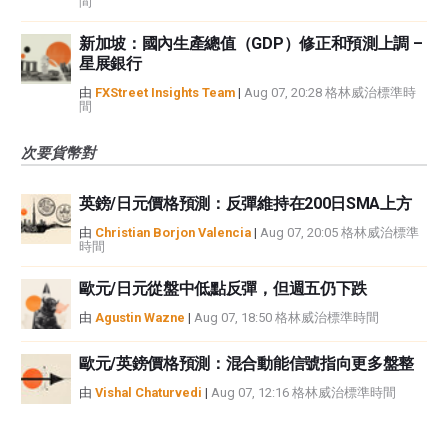
間
新加坡：國內生產總值（GDP）修正和預測上調 –
星展銀行
由
FXStreet Insights Team
|
Aug 07, 20:28 格林威治標準時
間
次要貨幣對
英鎊/日元價格預測：反彈維持在200日SMA上方
由
Christian Borjon Valencia
|
Aug 07, 20:05 格林威治標準
時間
歐元/日元從盤中低點反彈，但週五仍下跌
由
Agustin Wazne
|
Aug 07, 18:50 格林威治標準時間
歐元/英鎊價格預測：混合動能信號指向更多盤整
由
Vishal Chaturvedi
|
Aug 07, 12:16 格林威治標準時間