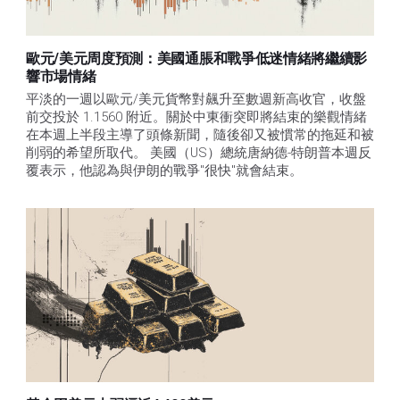
歐元/美元周度預測：美國通脹和戰爭低迷情緒將繼續影
響市場情緒
平淡的一週以歐元/美元貨幣對飆升至數週新高收官，收盤
前交投於 1.1560 附近。關於中東衝突即將結束的樂觀情緒
在本週上半段主導了頭條新聞，隨後卻又被慣常的拖延和被
削弱的希望所取代。 美國（US）總統唐納德-特朗普本週反
覆表示，他認為與伊朗的戰爭"很快"就會結束。