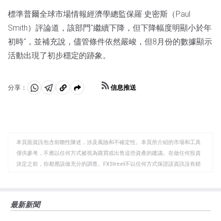
標準普爾全球市場情報經濟學總監保羅·史密斯（Paul
Smith）評論道，該部門"繼續下降，但下降幅度明顯小於年
初時"，並補充說，儘管條件依然嚴峻，但8月份的數據顯示
活動出現了初步穩定的跡象。
信息推送
分享：
分
分
複
享
享
製
至
至
到
WhatsApp
Telegram
剪
本頁面資訊包含前瞻性陳述，涉及風險和不確定性。本頁所介紹的市場和工具
貼
僅供參考，不應以任何方式被視為購買或出售這些資產的建議。在做任何投資
板
決定之前，你都應該做充分的調查。FXStreet不以任何方式保證該資訊沒有錯
誤、錯誤或重大錯報。它也不保證這些資料是及時的。在公開市場投資涉及很
大的風險，包括損失全部或部分投資，以及精神上的痛苦。所有與投資有關的
風險、損失和成本，包括本金的全部損失，均由您負責。本文僅代表作者個人
最新新聞
觀點，並不代表FXStreet或其廣告商的官方政策或立場。作者不對本頁連結的
資訊負責。