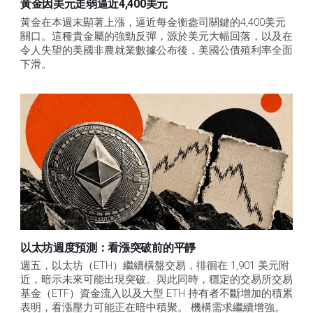
黃金因美元走弱逼近4,400美元
黃金在本週末顯著上漲，逼近每金衡盎司關鍵的4,400美元
關口。這種貴金屬的強勁反彈，源於美元大幅回落，以及在
令人失望的美國非農就業數據公布後，美國公債殖利率全面
下滑。
以太坊週度預測：看漲突破前的平靜
週五，以太坊（ETH）繼續橫盤交易，徘徊在 1,901 美元附
近，暗示未來可能出現突破。與此同時，穩定的交易所交易
基金（ETF）資金流入以及大型 ETH 持有者不斷增加的積累
表明，看漲壓力可能正在暗中積聚。 機構需求繼續增強。