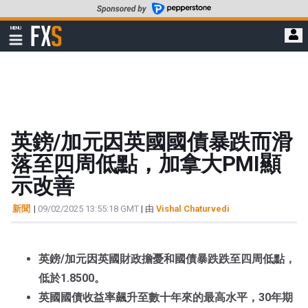
轉
至
FXStreet
MENU
主
顯
示
要
導
內
航
容
英鎊/加元因英國國債暴跌而滑
落至四周低點，加拿大PMI顯
示改善
新聞
|
09/02/2025 13:55:18 GMT
| 由
Vishal Chaturvedi
英鎊/加元因英國財政擔憂和國債暴跌跌至四周低點，
低於1.8500。
英國國債收益率飆升至數十年來的最高水平，30年期