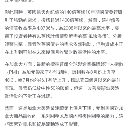
政空間的擔憂。
與此同時，英國當天創紀錄的140億英鎊10年期國債發行吸
引了強勁的需求，投標超過1400億英鎊。然而，這些債券
的清算收益率為4.8786%，為2008年以來的最高水平，突
顯了投資者持有以英鎊計價債務所需的高"風險溢價"。分析
師警告稱，儘管對英國債券的需求依然強勁，但融資成本正
在上升到可能在未來幾個月收緊財政靈活性的水平。
在加拿大方面，最新的標準普爾全球製造業採購經理人指數
（PMI）為加元帶來了些許韌性。該指數在8月份上升至
48.3，較7月份的46.1有所上升，標誌著四個月以來的最佳
表現。儘管仍低於中性50的閾值，但這一改善突顯出製造
業活動的下滑正在減緩。
然而，這是加拿大製造業連續第七個月下降，受到美國對加
拿大商品徵收的一系列關稅以及國內報復性關稅的壓力，這
些因素對需求和貿易流動造成了影響。