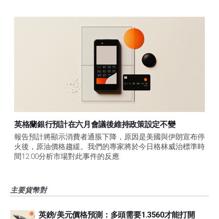
英格蘭銀行預計在六月會議後維持政策設定不變
報告預計將顯示消費者通脹下降，原因是美國與伊朗宣布停
火後，原油價格趨緩。我們的專家將於今日格林威治標準時
間12:00分析市場對此事件的反應
主要貨幣對
英鎊/美元價格預測：多頭需要1.3560才能打開