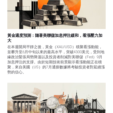
黃金週度預測：隨著美聯儲加息押注緩和，看漲壓力加
大
在本週開局平靜之後，黃金（XAU/USD）積聚看漲動能，
並攀升至6月中旬以來的最高水平，突破4300美元，受到地
緣政治緊張局勢降溫以及投資者削減對美聯儲（Fed）9月
加息押注的支撐。由於短期技術前景顯示看漲動能正在積
聚，來自美國（US）的7月通膨數據將考驗投資者對延續漲
勢的信心。 