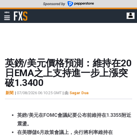
轉
至
FXStreet
MENU
主
顯
示
要
導
內
航
容
英鎊/美元價格預測：維持在20
日EMA之上支持進一步上漲突
破1.3400
新聞
|
07/08/2026 06:10:25 GMT
| 由
Sagar Dua
英鎊/美元在FOMC會議紀要公布前維持在1.3355附近
震盪。
在美聯儲6月政策會議上，央行將利率維持在