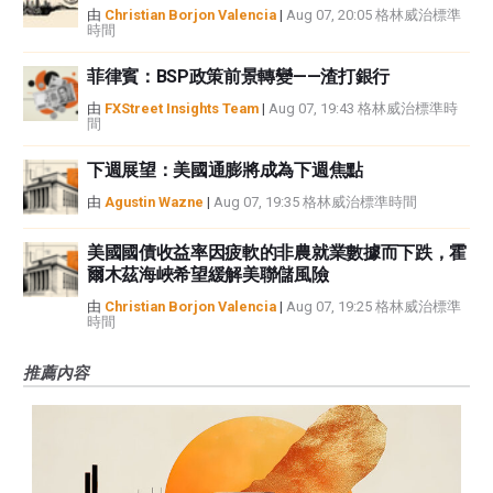
由
Christian Borjon Valencia
|
Aug 07, 20:05 格林威治標準
時間
菲律賓：BSP政策前景轉變——渣打銀行
由
FXStreet Insights Team
|
Aug 07, 19:43 格林威治標準時
間
下週展望：美國通膨將成為下週焦點
由
Agustin Wazne
|
Aug 07, 19:35 格林威治標準時間
美國國債收益率因疲軟的非農就業數據而下跌，霍
爾木茲海峽希望緩解美聯儲風險
由
Christian Borjon Valencia
|
Aug 07, 19:25 格林威治標準
時間
推薦內容