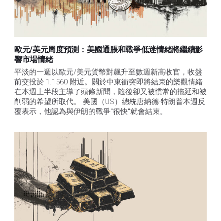
歐元/美元周度預測：美國通脹和戰爭低迷情緒將繼續影
響市場情緒
平淡的一週以歐元/美元貨幣對飆升至數週新高收官，收盤
前交投於 1.1560 附近。關於中東衝突即將結束的樂觀情緒
在本週上半段主導了頭條新聞，隨後卻又被慣常的拖延和被
削弱的希望所取代。 美國（US）總統唐納德-特朗普本週反
覆表示，他認為與伊朗的戰爭"很快"就會結束。