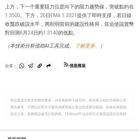
上方，下一个重要阻力位是向下的阻力趨勢線，突破點約在
1.3500。下方，20日EMA 1.3321提供了即時支撐，若日線
收盤跌破該水平，將削弱當前的建設性格局，並迫使該貨幣
對回測6月24日約1.3140的低點。
（本技術分析借助AI工具完成。
了解更多。
）
信息推送
分享：
分
分
複
享
享
製
至
至
到
WhatsApp
Telegram
剪
本頁面資訊包含前瞻性陳述，涉及風險和不確定性。本頁所介紹的市場和工具
貼
僅供參考，不應以任何方式被視為購買或出售這些資產的建議。在做任何投資
板
決定之前，你都應該做充分的調查。FXStreet不以任何方式保證該資訊沒有錯
誤、錯誤或重大錯報。它也不保證這些資料是及時的。在公開市場投資涉及很
大的風險，包括損失全部或部分投資，以及精神上的痛苦。所有與投資有關的
風險、損失和成本，包括本金的全部損失，均由您負責。本文僅代表作者個人