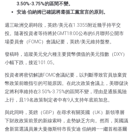
3.50%-3.75%的區間不變。
安迪·伯納姆已確認將遵循工黨宣言的原則。
週三歐洲交易時段，英鎊/美元在1.3355附近幾乎持平交
投。隨著投資者等待將於GMT18:00公布的6月聯邦公開市
場委員會（FOMC）會議紀要，英鎊/美元維持盤整。
發稿時，追蹤美元兌六種主要貨幣價值的美元指數（DXY）
小幅下跌，接近101.05。
投資者將密切解讀FOMC會議紀要，以判斷導致官員放棄貨
幣政策前瞻指引的可能原因。在此次政策會議上，美聯儲決
定將利率維持在3.50%-3.75%的區間不變，理由是通脹風險
上行，且19名政策制定者中有9人支持年底前加息。
與此同時，英鎊（GBP）在尋求有關英國（UK）新領導層
下財政政策前景的新線索時，走勢缺乏方向。然而，英國議
會新當選議員兼大曼徹斯特市長安迪·伯納姆——繼首相基爾·