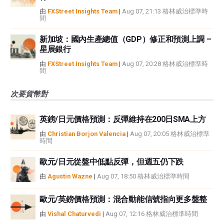
由
FXStreet Insights Team
|
Aug 07, 21:13 格林威治標準時
間
新加坡：國內生產總值（GDP）修正和預測上調 –
星展銀行
由
FXStreet Insights Team
|
Aug 07, 20:28 格林威治標準時
間
次要貨幣對
英鎊/日元價格預測：反彈維持在200日SMA上方
由
Christian Borjon Valencia
|
Aug 07, 20:05 格林威治標準
時間
歐元/日元從盤中低點反彈，但週五仍下跌
由
Agustin Wazne
|
Aug 07, 18:50 格林威治標準時間
歐元/英鎊價格預測：混合動能信號指向更多盤整
由
Vishal Chaturvedi
|
Aug 07, 12:16 格林威治標準時間