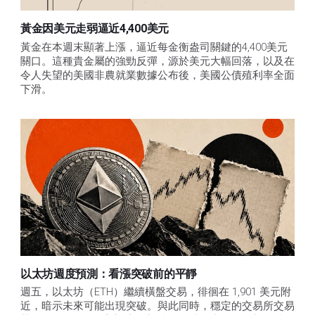
黃金因美元走弱逼近4,400美元
黃金在本週末顯著上漲，逼近每金衡盎司關鍵的4,400美元
關口。這種貴金屬的強勁反彈，源於美元大幅回落，以及在
令人失望的美國非農就業數據公布後，美國公債殖利率全面
下滑。
以太坊週度預測：看漲突破前的平靜
週五，以太坊（ETH）繼續橫盤交易，徘徊在 1,901 美元附
近，暗示未來可能出現突破。與此同時，穩定的交易所交易