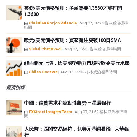
英鎊/美元價格預測：多頭需要1.3560才能打開
1.3600
由
Christian Borjon Valencia
|
Aug 07, 18:34 格林威治標準
時間
歐元/美元價格預測：買家關注突破100日SMA
由
Vishal Chaturvedi
|
Aug 07, 17:40 格林威治標準時間
紐西蘭元上漲，因美國勞動力市場疲軟令美元承壓
由
Ghiles Guezout
|
Aug 07, 16:05 格林威治標準時間
經濟指標
中國：信貸需求和流動性趨勢 – 星展銀行
由
FXStreet Insights Team
|
Aug 07, 21:52 格林威治標準時
間
人民幣：區間交易維持，兌美元基調看漲 - 大華銀
行