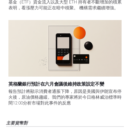
基金（ETF）資金流入以及大型 ETH 持有者不斷增加的積累
表明，看漲壓力可能正在暗中積聚。 機構需求繼續增強。
英格蘭銀行預計在六月會議後維持政策設定不變
報告預計將顯示消費者通脹下降，原因是美國與伊朗宣布停
火後，原油價格趨緩。我們的專家將於今日格林威治標準時
間12:00分析市場對此事件的反應
主要貨幣對