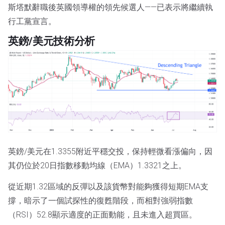
斯塔默辭職後英國領導權的領先候選人——已表示將繼續執
行工黨宣言。
英鎊/美元技術分析
英鎊/美元在1.3355附近平穩交投，保持輕微看漲偏向，因
其仍位於20日指數移動均線（EMA）1.3321之上。
從近期1.32區域的反彈以及該貨幣對能夠獲得短期EMA支
撐，暗示了一個試探性的復甦階段，而相對強弱指數
（RSI）52.8顯示適度的正面動能，且未進入超買區。