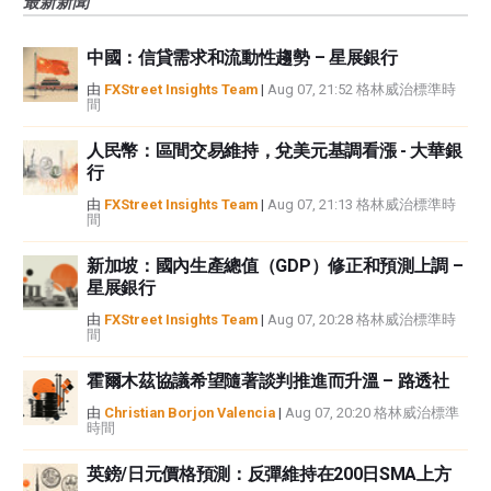
最新新聞
觀點，並不代表FXStreet或其廣告商的官方政策或立場。作者不對本頁連結的
資訊負責。
中國：信貸需求和流動性趨勢 – 星展銀行
如果文章正文中沒有明確提到，在撰寫本文時，作者在本文中提到的任何股票
中都沒有頭寸，也沒有與文中提到的任何公司有業務關係。除了FXStreet，作
由
FXStreet Insights Team
|
Aug 07, 21:52 格林威治標準時
間
者沒有收到撰寫這篇文章的報酬。
FXStreet和作者不提供個性化的建議。作者對該資訊的準確性、完整性或適用
人民幣：區間交易維持，兌美元基調看漲 - 大華銀
性不作任何陳述。FXStreet和作者將不承擔任何錯誤，遺漏或任何損失，傷害
行
或損害由此資訊及其顯示或使用引起的。錯誤和遺漏除外。本文作者和
FXStreet並非註冊投資顧問，本文內容無意提供任何投資建議。
由
FXStreet Insights Team
|
Aug 07, 21:13 格林威治標準時
間
新加坡：國內生產總值（GDP）修正和預測上調 –
星展銀行
由
FXStreet Insights Team
|
Aug 07, 20:28 格林威治標準時
間
霍爾木茲協議希望隨著談判推進而升溫 – 路透社
由
Christian Borjon Valencia
|
Aug 07, 20:20 格林威治標準
時間
英鎊/日元價格預測：反彈維持在200日SMA上方