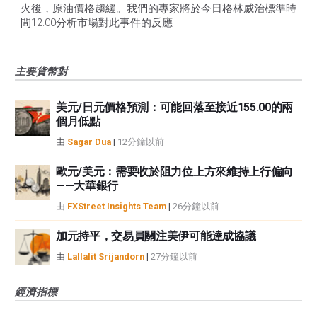
火後，原油價格趨緩。我們的專家將於今日格林威治標準時
間12:00分析市場對此事件的反應
主要貨幣對
美元/日元價格預測：可能回落至接近155.00的兩
個月低點
由
Sagar Dua
|
12分鐘以前
歐元/美元：需要收於阻力位上方來維持上行偏向
——大華銀行
由
FXStreet Insights Team
|
26分鐘以前
加元持平，交易員關注美伊可能達成協議
由
Lallalit Srijandorn
|
27分鐘以前
經濟指標