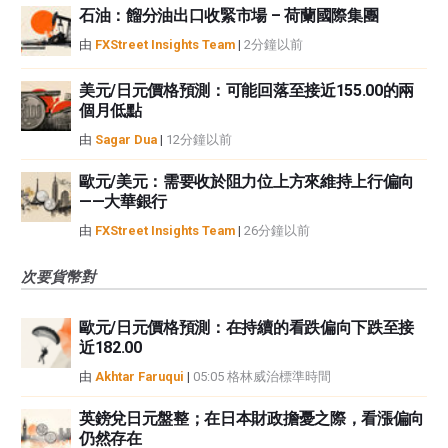
石油：餾分油出口收緊市場 – 荷蘭國際集團
由
FXStreet Insights Team
|
2分鐘以前
美元/日元價格預測：可能回落至接近155.00的兩
個月低點
由
Sagar Dua
|
12分鐘以前
歐元/美元：需要收於阻力位上方來維持上行偏向
——大華銀行
由
FXStreet Insights Team
|
26分鐘以前
次要貨幣對
歐元/日元價格預測：在持續的看跌偏向下跌至接
近182.00
由
Akhtar Faruqui
|
05:05 格林威治標準時間
英鎊兌日元盤整；在日本財政擔憂之際，看漲偏向
仍然存在