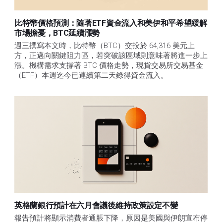
比特幣價格預測：隨著ETF資金流入和美伊和平希望緩解
市場擔憂，BTC延續漲勢
週三撰寫本文時，比特幣（BTC）交投於 64,316 美元上
方，正邁向關鍵阻力區，若突破該區域則意味著將進一步上
漲。機構需求支撐著 BTC 價格走勢，現貨交易所交易基金
（ETF）本週迄今已連續第二天錄得資金流入。
英格蘭銀行預計在六月會議後維持政策設定不變
報告預計將顯示消費者通脹下降，原因是美國與伊朗宣布停