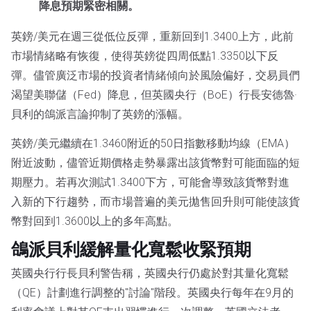
降息預期緊密相關。
英鎊/美元在週三從低位反彈，重新回到1.3400上方，此前
市場情緒略有恢復，使得英鎊從四周低點1.3350以下反
彈。儘管廣泛市場的投資者情緒傾向於風險偏好，交易員們
渴望美聯儲（Fed）降息，但英國央行（BoE）行長安德魯·
貝利的鴿派言論抑制了英鎊的漲幅。
英鎊/美元繼續在1.3460附近的50日指數移動均線（EMA）
附近波動，儘管近期價格走勢暴露出該貨幣對可能面臨的短
期壓力。若再次測試1.3400下方，可能會導致該貨幣對進
入新的下行趨勢，而市場普遍的美元拋售回升則可能使該貨
幣對回到1.3600以上的多年高點。
鴿派貝利緩解量化寬鬆收緊預期
英國央行行長貝利警告稱，英國央行仍處於對其量化寬鬆
（QE）計劃進行調整的"討論"階段。英國央行每年在9月的