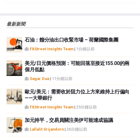
誤、錯誤或重大錯報。它也不保證這些資料是及時的。在公開市場投資涉及很
大的風險，包括損失全部或部分投資，以及精神上的痛苦。所有與投資有關的
風險、損失和成本，包括本金的全部損失，均由您負責。本文僅代表作者個人
最新新聞
觀點，並不代表FXStreet或其廣告商的官方政策或立場。作者不對本頁連結的
資訊負責。
石油：餾分油出口收緊市場 – 荷蘭國際集團
如果文章正文中沒有明確提到，在撰寫本文時，作者在本文中提到的任何股票
中都沒有頭寸，也沒有與文中提到的任何公司有業務關係。除了FXStreet，作
由
FXStreet Insights Team
|
1分鐘以前
者沒有收到撰寫這篇文章的報酬。
FXStreet和作者不提供個性化的建議。作者對該資訊的準確性、完整性或適用
美元/日元價格預測：可能回落至接近155.00的兩
性不作任何陳述。FXStreet和作者將不承擔任何錯誤，遺漏或任何損失，傷害
個月低點
或損害由此資訊及其顯示或使用引起的。錯誤和遺漏除外。本文作者和
由
Sagar Dua
|
11分鐘以前
FXStreet並非註冊投資顧問，本文內容無意提供任何投資建議。
歐元/美元：需要收於阻力位上方來維持上行偏向
——大華銀行
由
FXStreet Insights Team
|
25分鐘以前
加元持平，交易員關注美伊可能達成協議
由
Lallalit Srijandorn
|
26分鐘以前