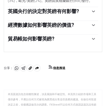
(3%)，歐元/英鎊(2%)。英鎊由英格蘭銀行(BoE)發行。
英國央行的決定對英鎊有何影響?
「影響英鎊價值的唯一最重要的因素是英格蘭銀行決定的
貨幣政策。英國央行的決定是基於它是否實現了「物價穩
經濟數據如何影響英鎊的價值?
定」的主要目標——穩定在2%左右的通脹率。實現這一目
「公布的數據可以衡量經濟的健康狀況，並可能影響英鎊
標的主要工具是調整利率。當通脹過高時，英國央行將試
的價值。GDP、製造業和服務業pmi以及就業等指標都可
貿易帳如何影響英鎊?
圖通過提高利率來控製通脹，從而提高個人和企業獲得信
以影響英鎊的走勢。強勁的經濟有利於英鎊。這不僅會吸
貸的成本。這總體上對英鎊有利，因為更高的利率使英國
「英鎊的另一個重要數據是貿易帳。該指標衡量的是一個
引更多的外國投資，還可能鼓勵英國央行提高利率，這將
成為對全球投資者更具吸引力的投資場所。當通脹降得太
國家在一定時期內出口收入與進口支出之間的差額。如果
直接推高英鎊。否則，如果經濟數據疲軟，英鎊可能會下
低時，這是經濟增長放緩的跡象。在這種情況下，英國央
一個國家生產非常受歡迎的出口產品，其貨幣將純粹受益
跌。」
行將考慮降低利率以降低信貸成本，這樣企業就會借入更
於尋求購買這些商品的外國買家所創造的額外需求。因
多資金，投資於促進增長的項目。」
此，凈貿易余額為正會使貨幣走強，反之亦然。」
信息推送
分享：
分
分
複
享
享
製
至
至
到
WhatsApp
Telegram
剪
本頁面資訊包含前瞻性陳述，涉及風險和不確定性。本頁所介紹的市場和工具
貼
僅供參考，不應以任何方式被視為購買或出售這些資產的建議。在做任何投資
板
決定之前，你都應該做充分的調查。FXStreet不以任何方式保證該資訊沒有錯