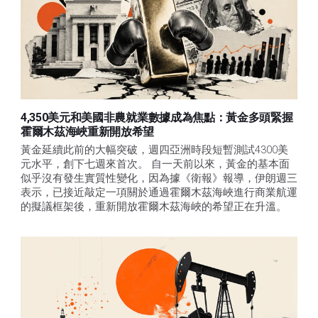
4,350美元和美國非農就業數據成為焦點：黃金多頭緊握
霍爾木茲海峽重新開放希望
黃金延續此前的大幅突破，週四亞洲時段短暫測試4300美
元水平，創下七週來首次。 自一天前以來，黃金的基本面
似乎沒有發生實質性變化，因為據《衛報》報導，伊朗週三
表示，已接近敲定一項關於通過霍爾木茲海峽進行商業航運
的擬議框架後，重新開放霍爾木茲海峽的希望正在升溫。