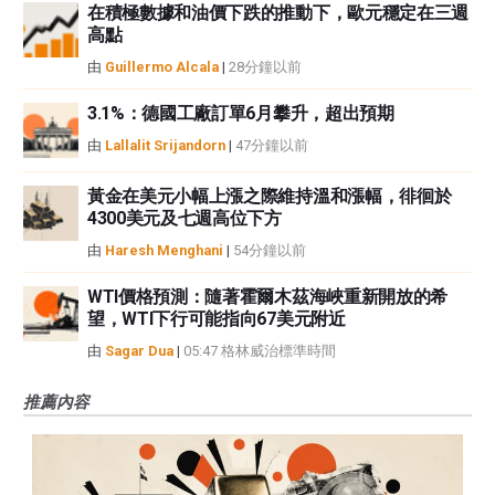
在積極數據和油價下跌的推動下，歐元穩定在三週
高點
由
Guillermo Alcala
|
28分鐘以前
3.1%：德國工廠訂單6月攀升，超出預期
由
Lallalit Srijandorn
|
47分鐘以前
黃金在美元小幅上漲之際維持溫和漲幅，徘徊於
4300美元及七週高位下方
由
Haresh Menghani
|
54分鐘以前
WTI價格預測：隨著霍爾木茲海峽重新開放的希
望，WTI下行可能指向67美元附近
由
Sagar Dua
|
05:47 格林威治標準時間
推薦內容