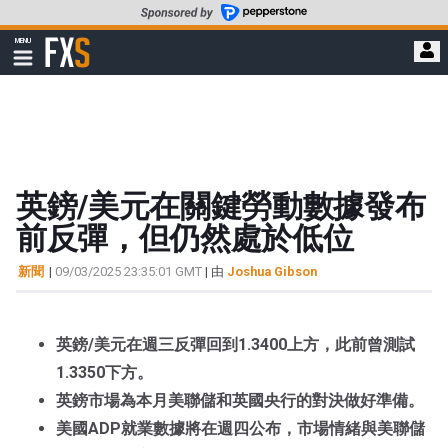
轉
至
FXStreet
MENU
主
顯
示
要
導
內
航
容
英鎊/美元在關鍵勞動數據發布
前反彈，但仍然處於低位
新聞
|
09/03/2025 23:35:01 GMT
| 由
Joshua Gibson
英鎊/美元在週三反彈回到1.3400上方，此前曾測試
1.3350下方。
英鎊市場為本月美聯儲和英國央行的對決做好準備。
美國ADP就業數據將在週四公布，市場情緒與美聯儲