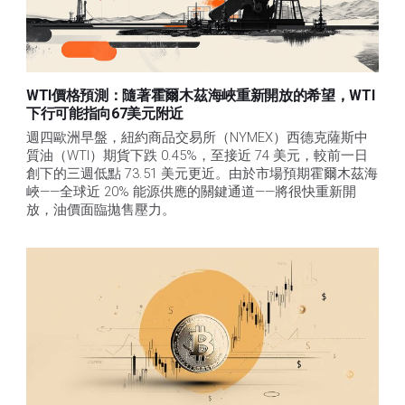
WTI價格預測：隨著霍爾木茲海峽重新開放的希望，WTI
下行可能指向67美元附近
週四歐洲早盤，紐約商品交易所（NYMEX）西德克薩斯中
質油（WTI）期貨下跌 0.45%，至接近 74 美元，較前一日
創下的三週低點 73.51 美元更近。由於市場預期霍爾木茲海
峽——全球近 20% 能源供應的關鍵通道——將很快重新開
放，油價面臨拋售壓力。 