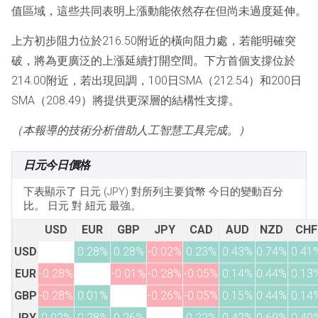
值區域，這些共同表明上漲動能依然存在但尚未過度延伸。
上方初步阻力位於216.50附近的橫向阻力處，若能明確突
破，將為更廣泛的上漲延續打開空間。下方首個支撐位於
214.00附近，若出現回調，100日SMA（212.54）和200日
SMA（208.49）將提供更深層的結構性支撐。
（本報導的技術分析借助人工智慧工具完成。）
日元今日價格
下表顯示了 日元 (JPY) 對所列主要貨幣 今日的變動百分
比。 日元 對 紐元 最強。
USD
EUR
GBP
JPY
CAD
AUD
NZD
CHF
USD
0.28%
0.28%
-0.02%
0.23%
0.43%
0.74%
0.41
EUR
-0.28%
-0.01%
-0.28%
-0.05%
0.14%
0.44%
0.13
GBP
-0.28%
0.01%
-0.26%
-0.05%
0.15%
0.44%
0.14
JPY
0.02%
0.28%
0.26%
0.22%
0.42%
0.69%
0.40