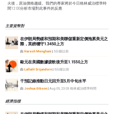
火後，原油價格趨緩。我們的專家將於今日格林威治標準時
間12:00分析市場對此事件的反應
主要貨幣對
在伊朗局勢緩和預期和美聯儲重新定價拖累美元之
際，英鎊穩守1.3450上方
由
Haresh Menghani
|
5分鐘以前
歐元在美國數據疲軟後升至1.1550上方
由
Lallalit Srijandorn
|
5分鐘以前
干預記錄推動日元回升至5月中旬水平
由
Joshua Gibson
|
Aug 05, 23:03 格林威治標準時間
經濟指標