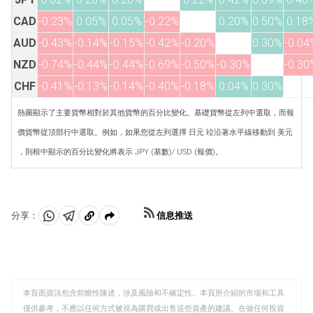
CAD
-0.23%
0.05%
0.05%
-0.22%
0.20%
0.50%
0.18
AUD
-0.43%
-0.14%
-0.15%
-0.42%
-0.20%
0.30%
-0.04
NZD
-0.74%
-0.44%
-0.44%
-0.69%
-0.50%
-0.30%
-0.30
CHF
-0.41%
-0.13%
-0.14%
-0.40%
-0.18%
0.04%
0.30%
熱圖顯示了主要貨幣相對於其他貨幣的百分比變化。基礎貨幣從左列中選取，而報
價貨幣從頂部行中選取。例如，如果您從左列選擇 日元 竝沿著水平線移動到 美元
，則框中顯示的百分比變化將表示 JPY (基數)/ USD (報價)。
信息推送
分享：
分
分
複
享
享
製
至
至
到
WhatsApp
Telegram
剪
本頁面資訊包含前瞻性陳述，涉及風險和不確定性。本頁所介紹的市場和工具
貼
僅供參考，不應以任何方式被視為購買或出售這些資產的建議。在做任何投資