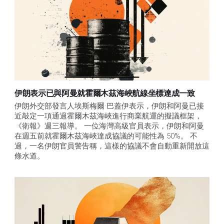
伊朗表示已與阿曼就霍爾木茲海峽航線坐標達成一致
伊朗外交部發言人埃斯梅爾·巴蓋伊表示，伊朗和阿曼已接
近敲定一項通過霍爾木茲海峽進行商業航運的擬議框架，
《衛報》週三報導。 一位海灣高級官員表示，伊朗和阿曼
在週五前就霍爾木茲海峽達成協議的可能性為 50%。 不
過，一名伊朗官員警告稱，這樣的協議不會自動重新開放這
條水道。