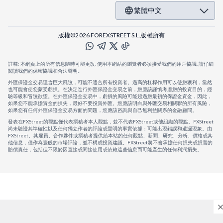
繁體中文
版權©2026 FOREXSTREET S.L.版權所有
註釋: 本網頁上的所有信息隨時可能更改. 使用本網站的瀏覽者必須接受我們的用戶協議. 請仔細
閱讀我們的保密協議和合法聲明。
外匯保證金交易隱含巨大風險，可能不適合所有投資者。過高的杠桿作用可以使您獲利，當然
也可能會使您蒙受虧損。在決定進行外匯保證金交易之前，您應該謹慎考慮您的投資目的，經
驗等級和冒險欲望。在外匯保證金交易中，虧損的風險可能超過您最初的保證金資金，因此，
如果您不能承擔資金的損失，最好不要投資外匯。您應該明白與外匯交易相關聯的所有風險，
如果您有任何外匯保證金交易方面的問題，您應該咨詢與自己無利益關系的金融顧問。
發表在FXStreet的觀點僅代表撰稿者本人觀點，並不代表FXStreet或他組織的觀點。FXStreet
尚未驗證其準確性以及任何獨立作者的評論或聲明的事實依據：可能出現錯誤和遺漏現象。由
FXStreet、其雇員、合作夥伴或撰稿者提供給本站的任何觀點、新聞、研究、分析、價格或其
他信息，僅作為壹般的市場評論，並不構成投資建議。FXStreet將不會承擔任何損失或損害的
賠償責任，包括但不限於因直接或間接使用或依賴這些信息而可能產生的任何利潤損失。