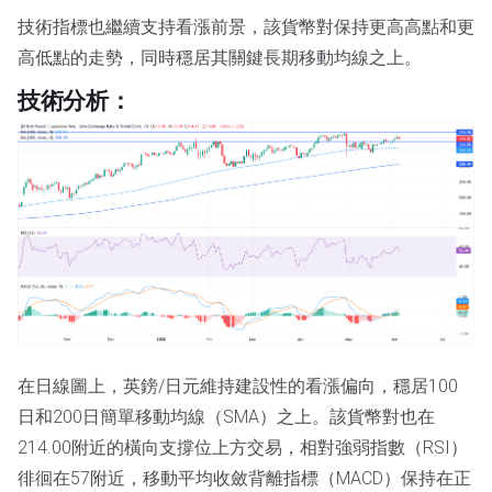
技術指標也繼續支持看漲前景，該貨幣對保持更高高點和更
高低點的走勢，同時穩居其關鍵長期移動均線之上。
技術分析：
在日線圖上，英鎊/日元維持建設性的看漲偏向，穩居100
日和200日簡單移動均線（SMA）之上。該貨幣對也在
214.00附近的橫向支撐位上方交易，相對強弱指數（RSI）
徘徊在57附近，移動平均收斂背離指標（MACD）保持在正