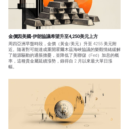
金價因美國-伊朗協議希望升至4,250美元上方
周四亞洲早盤時段，金價（黃金/美元）升至 4255 美元附
近。隨著對可能達成重開霍爾木茲海峽協議的樂觀情緒緩解
了能源驅動的通脹擔憂，並降低了美聯儲（Fed）加息的概
率，這種貴金屬延續漲勢，錄得自 2 月以來最大單日漲
幅。 