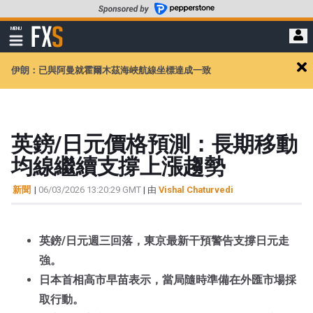
轉
至
FXStreet
MENU
主
顯
示
要
導
內
伊朗：已與阿曼就霍爾木茲海峽航線坐標達成一致
航
Cl
容
ale
英鎊/日元價格預測：長期移動
均線繼續支撐上漲趨勢
新聞
|
06/03/2026 13:20:29 GMT
| 由
Vishal Chaturvedi
英鎊/日元週三回落，東京最新干預警告支撐日元走
強。
日本首相高市早苗表示，當局隨時準備在外匯市場採
取行動。