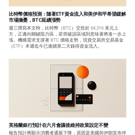
比特幣價格預測：隨著ETF資金流入和美伊和平希望緩解
市場擔憂，BTC延續漲勢
週三撰寫本文時，比特幣（BTC）交投於 64,316 美元上
方，正邁向關鍵阻力區，若突破該區域則意味著將進一步上
漲。機構需求支撐著 BTC 價格走勢，現貨交易所交易基金
（ETF）本週迄今已連續第二天錄得資金流入。
英格蘭銀行預計在六月會議後維持政策設定不變
報告預計將顯示消費者通脹下降，原因是美國與伊朗宣布停