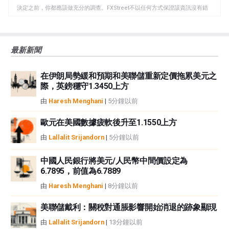
板
決定之前，你都應該做充分的調查。FXStreet不以任何方式保證該資訊沒有錯
誤、錯誤或重大錯報。它也不保證這些資料是及時的。在公開市場投資涉及很
大的風險，包括損失全部或部分投資，以及精神上的痛苦。所有與投資有關的
風險、損失和成本，包括本金的全部損失，均由您負責。本文僅代表作者個人
最新新聞
觀點，並不代表FXStreet或其廣告商的官方政策或立場。作者不對本頁連結的
資訊負責。
在伊朗局勢緩和預期和美聯儲重新定價拖累美元之
如果文章正文中沒有明確提到，在撰寫本文時，作者在本文中提到的任何股票
際，英鎊穩守1.3450上方
中都沒有頭寸，也沒有與文中提到的任何公司有業務關係。除了FXStreet，作
者沒有收到撰寫這篇文章的報酬。
由
Haresh Menghani
|
5分鐘以前
FXStreet和作者不提供個性化的建議。作者對該資訊的準確性、完整性或適用
性不作任何陳述。FXStreet和作者將不承擔任何錯誤，遺漏或任何損失，傷害
歐元在美國數據疲軟後升至1.1550上方
或損害由此資訊及其顯示或使用引起的。錯誤和遺漏除外。本文作者和
由
Lallalit Srijandorn
|
5分鐘以前
FXStreet並非註冊投資顧問，本文內容無意提供任何投資建議。
中國人民銀行將美元/人民幣中間價設定為
6.7895，前值為6.7889
由
Haresh Menghani
|
8分鐘以前
美聯儲戴利：關稅對通脹影響開始消退的跡象顯現
由
Lallalit Srijandorn
|
13分鐘以前