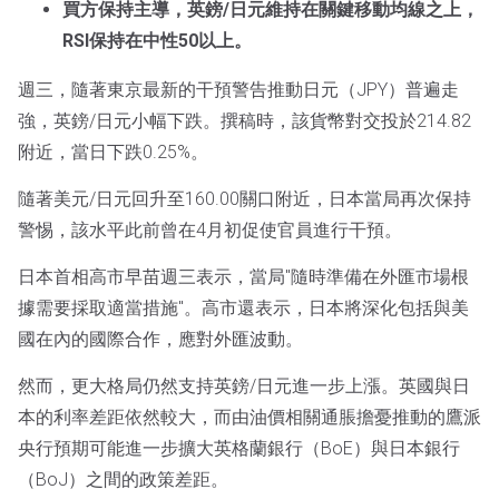
買方保持主導，英鎊/日元維持在關鍵移動均線之上，
RSI保持在中性50以上。
週三，隨著東京最新的干預警告推動日元（JPY）普遍走
強，英鎊/日元小幅下跌。撰稿時，該貨幣對交投於214.82
附近，當日下跌0.25%。
隨著美元/日元回升至160.00關口附近，日本當局再次保持
警惕，該水平此前曾在4月初促使官員進行干預。
日本首相高市早苗週三表示，當局"隨時準備在外匯市場根
據需要採取適當措施"。高市還表示，日本將深化包括與美
國在內的國際合作，應對外匯波動。
然而，更大格局仍然支持英鎊/日元進一步上漲。英國與日
本的利率差距依然較大，而由油價相關通脹擔憂推動的鷹派
央行預期可能進一步擴大英格蘭銀行（BoE）與日本銀行
（BoJ）之間的政策差距。