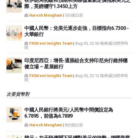
在伊朗局勢緩和預期和美聯儲重新定價拖累美元之
際，英鎊穩守1.3450上方
由
Haresh Menghani
|
5分鐘以前
中國人民幣：兌美元逐步走強，目標指向6.7300 -
大華銀行
由
FXStreet Insights Team
|
Aug 05, 22:50 格林威治標準時
間
印度尼西亞：增長-通脹組合支持印尼央行維持穩
健立場 – 星展銀行
由
FXStreet Insights Team
|
Aug 05, 22:12 格林威治標準時
間
次要貨幣對
中國人民銀行將美元/人民幣中間價設定為
6.7895，前值為6.7889
由
Haresh Menghani
|
8分鐘以前
韓元：在干預傳聞下延續對美元的強勢 - 德國商業