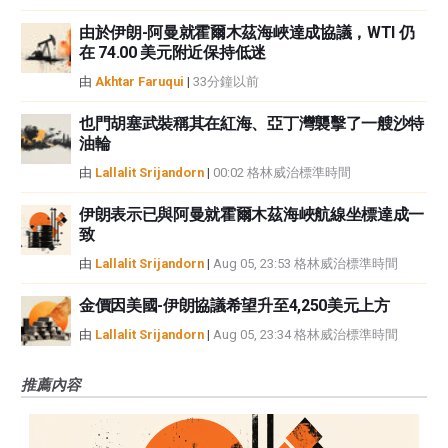
由於伊朗-阿曼就霍爾木茲海峽達成協議，WTI 仍
在 74.00 美元附近保持低迷
由
Akhtar Faruqui
|
33分鐘以前
也門胡塞武裝稱其在紅海、亞丁灣襲擊了一艘沙特
油輪
由
Lallalit Srijandorn
|
00:02 格林威治標準時間
伊朗表示已與阿曼就霍爾木茲海峽航線坐標達成一
致
由
Lallalit Srijandorn
|
Aug 05, 23:53 格林威治標準時間
金價因美國-伊朗協議希望升至4,250美元上方
由
Lallalit Srijandorn
|
Aug 05, 23:34 格林威治標準時間
推薦內容