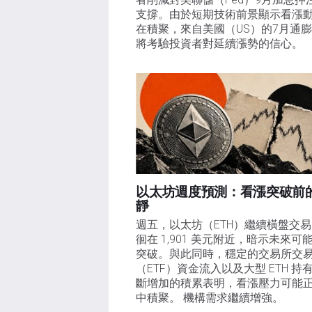
支撐。由於短期技術前景顯示看漲
在積聚，來自美國（US）的7月通
將考驗投資者對延續漲勢的信心。 
以太坊週度預測：看漲突破前
靜
週五，以太坊（ETH）繼續橫盤交
徊在 1,901 美元附近，暗示未來可
突破。與此同時，穩定的交易所交
（ETF）資金流入以及大型 ETH 持
斷增加的積累表明，看漲壓力可能
中積聚。 機構需求繼續增強。