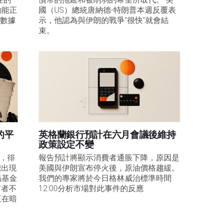
動能正
國（US）總統唐納德-特朗普本週反覆表
膨數據
示，他認為與伊朗的戰爭"很快"就會結
束。
的平
英格蘭銀行預計在六月會議後維持
政策設定不變
易，徘
報告預計將顯示消費者通脹下降，原因是
能出現
美國與伊朗宣布停火後，原油價格趨緩。
易基金
我們的專家將於今日格林威治標準時間
有者不
12:00分析市場對此事件的反應
正在暗