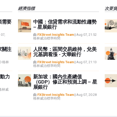
經濟指標
次要
頭需要
中國：信貸需求和流動性趨勢
– 星展銀行
 07,
由
FXStreet Insights Team
|
Aug 07, 21:52
格林威治標準時間
家關注
人民幣：區間交易維持，兌美
元基調看漲 - 大華銀行
:40 格林
由
FXStreet Insights Team
|
Aug 07, 21:13
格林威治標準時間
動力
新加坡：國內生產總值
（GDP）修正和預測上調 – 星
展銀行
5 格林威
由
FXStreet Insights Team
|
Aug 07, 20:28
格林威治標準時間