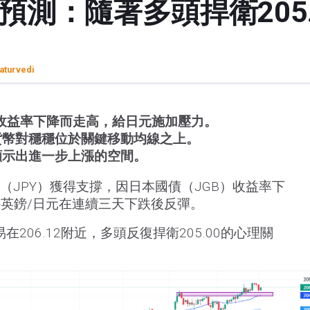
預測：隨著多頭捍衛205
aturvedi
收益率下降而走高，給日元施加壓力。
貨幣對穩穩位於關鍵移動均線之上。
顯示出進一步上漲的空間。
（JPY）獲得支撐，因日本國債（JGB）收益率下
英鎊/日元在連續三天下跌後反彈。
206.12附近，多頭反復捍衛205.00的心理關