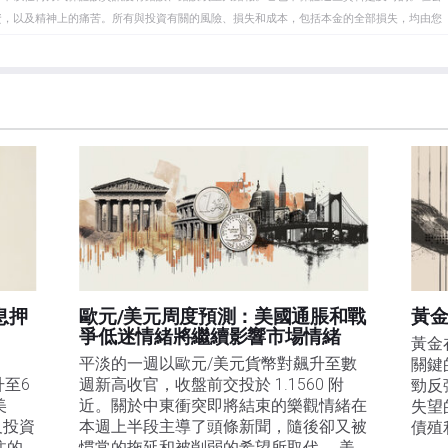
資，以及精神上的痛苦。所有與投資有關的風險、損失和成本，包括本金的全部損失，均由您
et或其廣告商的官方政策或立場。作者不對本頁連結的資訊負責。
在本文中提到的任何股票中都沒有頭寸，也沒有與文中提到的任何公司有業務關係。除了
訊的準確性、完整性或適用性不作任何陳述。FXStreet和作者將不承擔任何錯誤，遺漏或任何損
遺漏除外。本文作者和FXStreet並非註冊投資顧問，本文內容無意提供任何投資建議。
息押
歐元/美元周度預測：美國通脹和戰
黃金
爭低迷情緒將繼續影響市場情緒
黃金
平淡的一週以歐元/美元貨幣對飆升至數
關鍵
升至6
週新高收官，收盤前交投於 1.1560 附
勁反
美
近。關於中東衝突即將結束的樂觀情緒在
失望
及投資
本週上半段主導了頭條新聞，隨後卻又被
債殖
注的
慣常的拖延和被削弱的希望所取代。 美