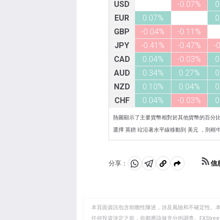
USD
-0.07%
0
EUR
0.07%
0
GBP
-0.04%
-0.11%
JPY
-0.41%
-0.47%
-
CAD
0.04%
-0.03%
0
AUD
0.34%
0.27%
0
NZD
0.10%
0.04%
0
CHF
0.04%
-0.03%
0
熱圖顯示了主要貨幣相對於其他貨幣的百分
選擇 英鎊 竝沿著水平線移動到 美元 ，則框中顯
信
分享：
分
分
複
享
享
製
至
至
到
WhatsApp
Telegram
剪
本頁面資訊包含前瞻性陳述，涉及風險和不確定性。
貼
任何投資決定之前，你都應該做充分的調查。FXStr