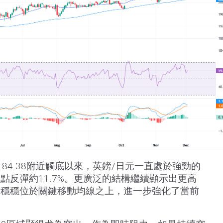
84.38附近觸底以來，英鎊/日元一直處於強勁的
點反彈約11.7%。更廣泛的結構繼續顯示出更高
格穩穩位於關鍵移動均線之上，進一步強化了當前