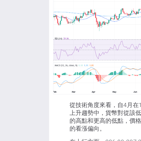
從技術角度來看，自4月在1
上升趨勢中，貨幣對從該低
的高點和更高的低點，價
的看漲偏向。