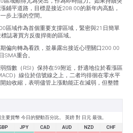
07.20區域顯得尤為突出，作為即時阻力。如果持續突
漲鋪平道路，目標是接近208.00的新年內高點，
進一步上漲的空間。
05.00區域作為首個重要支撐區域，緊密與21日簡單
並標誌著買方反復捍衛的區域。
期偏向轉為看跌，並暴露出接近心理關口200.00
日SMA重合。
弱指數（RSI）保持在59附近，舒適地位於看漲區
MACD）線位於信號線之上，二者均徘徊在零水平
但開始收縮，表明儘管上漲動能正在減弱，但整體
所列主要貨幣 今日的變動百分比。 英鎊 對 日元 最強。
GBP
JPY
CAD
AUD
NZD
CHF