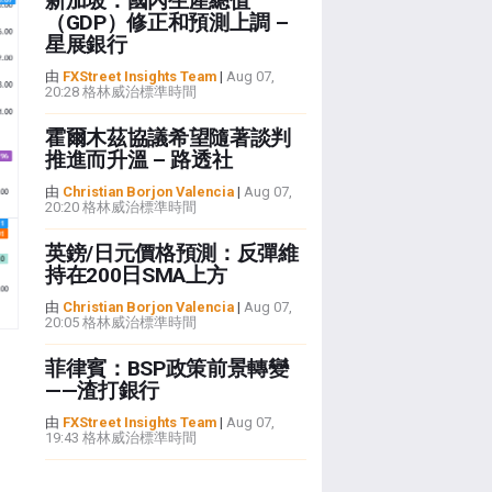
新加坡：國內生產總值
（GDP）修正和預測上調 –
星展銀行
由
FXStreet Insights Team
|
Aug 07,
20:28 格林威治標準時間
霍爾木茲協議希望隨著談判
推進而升溫 – 路透社
由
Christian Borjon Valencia
|
Aug 07,
20:20 格林威治標準時間
英鎊/日元價格預測：反彈維
持在200日SMA上方
由
Christian Borjon Valencia
|
Aug 07,
20:05 格林威治標準時間
菲律賓：BSP政策前景轉變
——渣打銀行
由
FXStreet Insights Team
|
Aug 07,
19:43 格林威治標準時間