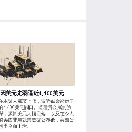
因美元走弱逼近4,400美元
在本週末顯著上漲，逼近每金衡盎司
的4,400美元關口。這種貴金屬的強
彈，源於美元大幅回落，以及在令人
的美國非農就業數據公布後，美國公
利率全面下滑。