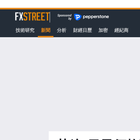
轉
至
FXStreet
主
要
技術研究
新聞
分析
財經日歷
加密
經紀商
內
容