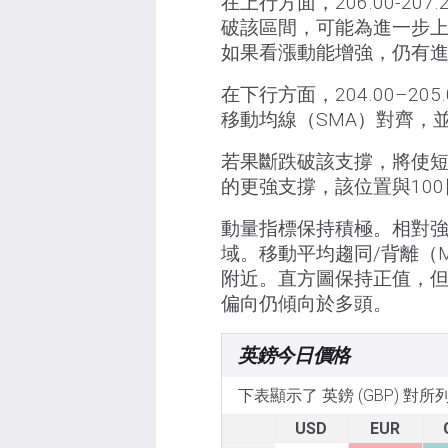
在上行方面，206.00-2
破該區間，可能為進一步上
如果看漲動能增強，仍有
在下行方面，204.00–2
移動均線（SMA）對齊，
若果斷跌破該支撐，將使短
的更強支撐，該位置與100
動量指標保持積極。相對強
域。移動平均趨同/背離（
附近。直方圖保持正值，
偏向仍傾向於多頭。
英鎊今日價格
下表顯示了 英鎊 (GBP) 對
USD
EUR