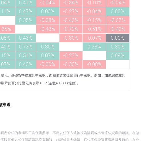
.04%
0.41%
-0.04%
-0.34%
-0.10%
-0.04%
.11%
0.47%
0.03%
-0.27%
-0.04%
0.03%
0.35%
-0.08%
-0.40%
-0.15%
-0.07%
0.35%
-0.43%
-0.73%
-0.51%
-0.43%
.08%
0.43%
-0.30%
-0.07%
0.00%
.40%
0.73%
0.30%
0.23%
0.30%
.15%
0.51%
0.07%
-0.23%
0.08%
.07%
0.43%
-0.00%
-0.30%
-0.08%
比變化。基礎貨幣從左列中選取，而報價貨幣從頂部行中選取。例如，如果您從左列
示的百分比變化將表示 GBP (基數)/ USD (報價)。
息推送
本頁所介紹的市場和工具僅供參考，不應以任何方式被視為購買或出售這些資產的建議。在做
eet不以任何方式保證該資訊沒有錯誤、錯誤或重大錯報。它也不保證這些資料是及時的。在公