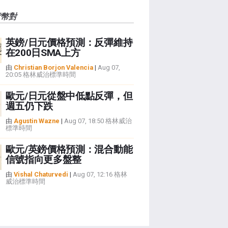
貨幣對
英鎊/日元價格預測：反彈維持
在200日SMA上方
由
Christian Borjon Valencia
|
Aug 07,
20:05 格林威治標準時間
歐元/日元從盤中低點反彈，但
週五仍下跌
由
Agustin Wazne
|
Aug 07, 18:50 格林威治
標準時間
歐元/英鎊價格預測：混合動能
信號指向更多盤整
由
Vishal Chaturvedi
|
Aug 07, 12:16 格林
威治標準時間