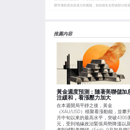
開市場投資涉及很大的風險，包括損失全部或部分投
板
負責。本文僅代表作者個人觀點，並不代表FXStre
如果文章正文中沒有明確提到，在撰寫本文時，作者
FXStreet，作者沒有收到撰寫這篇文章的報酬。
FXStreet和作者不提供個性化的建議。作者對該資
推薦內容
失，傷害或損害由此資訊及其顯示或使用引起的。錯誤和
黃金週度預測：隨著美聯儲加
注緩和，看漲壓力加大
在本週開局平靜之後，黃金
（XAU/USD）積聚看漲動能，並攀
月中旬以來的最高水平，突破4300
元，受到地緣政治緊張局勢降溫以
者削減對美聯儲（Fed）9月加息押