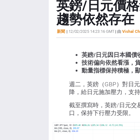
英鎊/日元價格
趨勢依然存在
新聞
|
12/02/2025 14:23:16 GMT
| 由
Vishal Ch
英鎊/日元因日本國債
技術偏向依然看漲，
動量指標保持積極，
週二，英鎊（GBP）對日元
降，給日元施加壓力，支持
截至撰寫時，英鎊/日元交易在
口，保持下行壓力受限。