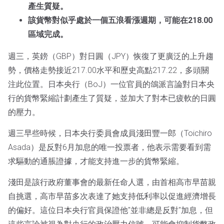
產生質疑。
該貨幣對似乎處於一個五浪看漲週期，可能在218.00
區域完成。
週三，英鎊（GBP）對日圓（JPY）恢復了更廣泛的上升趨
勢，價格走勢接近217.00水平和歷史高點217.22，多頭關
注此位置。日本央行（BoJ）一位官員的鴿派言論對日本央
行的貨幣緊縮計劃產生了質疑，並加大了對本已疲軟的日圓
的壓力。
週三早些時候，日本央行委員會成員淺田豐一郎（Toichiro
Asada）是反對6月加息的唯一投票者，他表示需要看到需
求驅動的通脹證據，才能支持進一步的貨幣緊縮。
淺田是該行政府董事會的最新任命人選，由首相高市早苗親
自挑選，高市早苗多次表達了她支持低利率以促進經濟增長
的偏好。這位日本央行官員保證他"並非總是反對"加息，但