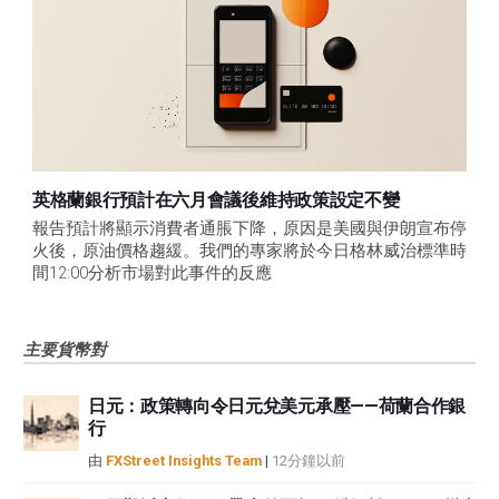
英格蘭銀行預計在六月會議後維持政策設定不變
報告預計將顯示消費者通脹下降，原因是美國與伊朗宣布停
火後，原油價格趨緩。我們的專家將於今日格林威治標準時
間12:00分析市場對此事件的反應
主要貨幣對
日元：政策轉向令日元兌美元承壓——荷蘭合作銀
行
由
FXStreet Insights Team
|
12分鐘以前