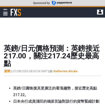
轉
至
FXStreet
MENU
主
顯
示
要
導
內
航
容
英鎊/日元價格預測：英鎊接近
217.00，關注217.24歷史最高
點
新聞
|
07/08/2026 08:30:54 GMT
| 由
Guillermo Alcala
英鎊/日圓恢復其更廣泛的看漲趨勢，接近歷史高點
217.22。
日本央行成員淺田的鴿派言論對該行的貨幣緊縮計劃