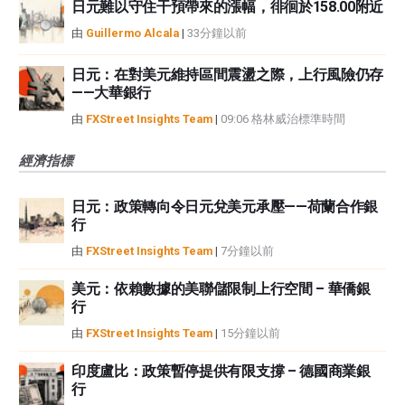
日元難以守住干預帶來的漲幅，徘徊於158.00附近
由
Guillermo Alcala
|
33分鐘以前
日元：在對美元維持區間震盪之際，上行風險仍存
——大華銀行
由
FXStreet Insights Team
|
09:06 格林威治標準時間
經濟指標
日元：政策轉向令日元兌美元承壓——荷蘭合作銀
行
由
FXStreet Insights Team
|
7分鐘以前
美元：依賴數據的美聯儲限制上行空間 – 華僑銀
行
由
FXStreet Insights Team
|
15分鐘以前
印度盧比：政策暫停提供有限支撐 – 德國商業銀
行