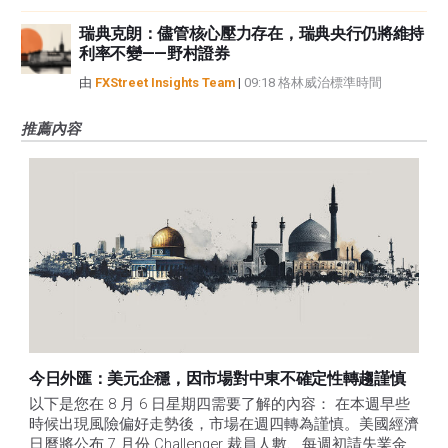
瑞典克朗：儘管核心壓力存在，瑞典央行仍將維持
利率不變——野村證券
由
FXStreet Insights Team
|
09:18 格林威治標準時間
推薦內容
今日外匯：美元企穩，因市場對中東不確定性轉趨謹慎
以下是您在 8 月 6 日星期四需要了解的內容： 在本週早些
時候出現風險偏好走勢後，市場在週四轉為謹慎。美國經濟
日曆將公布 7 月份 Challenger 裁員人數、每週初請失業金