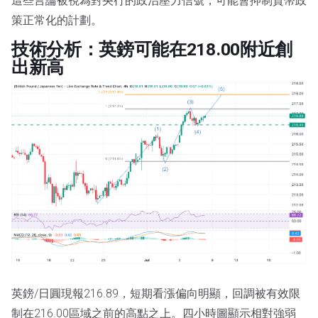
這些言論被視為對央行的政治壓力信號，可能會抑制貨幣政
策正常化的計劃。
技術分析：英鎊可能在218.00附近創
出新高
英鎊/日圓現報216.89，短期看漲偏向明顯，回調被有效限
制在216.00區域之前的高點之上。四小時圖顯示相對強弱