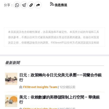
信息推送
分享：
分
分
複
享
享
製
至
至
到
WhatsApp
Telegram
剪
本頁面資訊包含前瞻性陳述，涉及風險和不確定性。本頁所介紹的市場和工具
貼
僅供參考，不應以任何方式被視為購買或出售這些資產的建議。在做任何投資
板
決定之前，你都應該做充分的調查。FXStreet不以任何方式保證該資訊沒有錯
誤、錯誤或重大錯報。它也不保證這些資料是及時的。在公開市場投資涉及很
大的風險，包括損失全部或部分投資，以及精神上的痛苦。所有與投資有關的
風險、損失和成本，包括本金的全部損失，均由您負責。本文僅代表作者個人
最新新聞
觀點，並不代表FXStreet或其廣告商的官方政策或立場。作者不對本頁連結的
資訊負責。
日元：政策轉向令日元兌美元承壓——荷蘭合作銀
如果文章正文中沒有明確提到，在撰寫本文時，作者在本文中提到的任何股票
行
中都沒有頭寸，也沒有與文中提到的任何公司有業務關係。除了FXStreet，作
者沒有收到撰寫這篇文章的報酬。
由
FXStreet Insights Team
|
12分鐘以前
FXStreet和作者不提供個性化的建議。作者對該資訊的準確性、完整性或適用
性不作任何陳述。FXStreet和作者將不承擔任何錯誤，遺漏或任何損失，傷害
美元：依賴數據的美聯儲限制上行空間 – 華僑銀
行
或損害由此資訊及其顯示或使用引起的。錯誤和遺漏除外。本文作者和
FXStreet並非註冊投資顧問，本文內容無意提供任何投資建議。