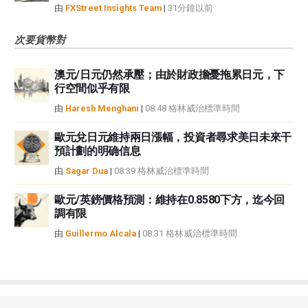
由
FXStreet Insights Team
|
31分鐘以前
次要貨幣對
澳元/日元仍然承壓；由於財政擔憂拖累日元，下
行空間似乎有限
由
Haresh Menghani
|
08:48 格林威治標準時間
歐元兌日元維持兩日漲幅，投資者尋求美日未來干
預計劃的明确信息
由
Sagar Dua
|
08:39 格林威治標準時間
歐元/英鎊價格預測：維持在0.8580下方，迄今回
調有限
由
Guillermo Alcala
|
08:31 格林威治標準時間