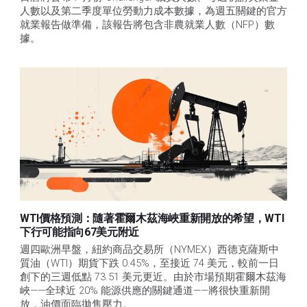
人數以及第二季度單位勞動力成本數據，為週五關鍵的官方
就業報告做準備，該報告將包含非農就業人數（NFP）數
據。
WTI價格預測：隨著霍爾木茲海峽重新開放的希望，WTI
下行可能指向67美元附近
週四歐洲早盤，紐約商品交易所（NYMEX）西德克薩斯中
質油（WTI）期貨下跌 0.45%，至接近 74 美元，較前一日
創下的三週低點 73.51 美元更近。由於市場預期霍爾木茲海
峽——全球近 20% 能源供應的關鍵通道——將很快重新開
放，油價面臨拋售壓力。 