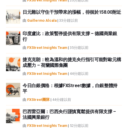
由
FXStreet Insights Team
|
20分鐘以前
日元難以守住干預帶來的漲幅，徘徊於158.00附近
由
Guillermo Alcala
|
33分鐘以前
印度盧比：政策暫停提供有限支撐 – 德國商業銀
行
由
FXStreet Insights Team
|
35分鐘以前
捷克克朗：較為溫和的捷克央行指引可能對歐元構
成壓力 – 荷蘭國際集團
由
FXStreet Insights Team
|
44分鐘以前
今日白銀價格：根據FXStreet數據，白銀整體持
平
由
FXStreet團隊
|
44分鐘以前
巴西雷亞爾：巴西央行謹慎寬鬆提供有限支撐 –
法國興業銀行
由
FXStreet Insights Team
|
52分鐘以前