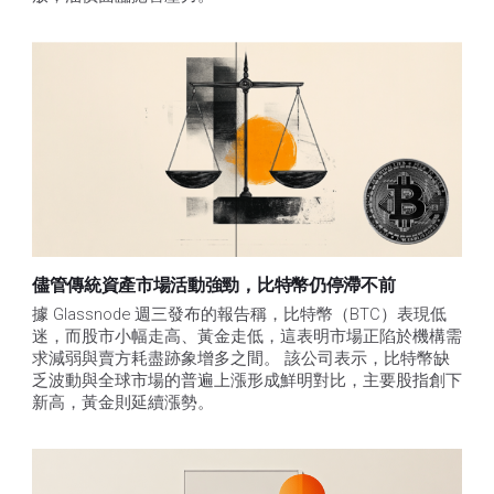
儘管傳統資產市場活動強勁，比特幣仍停滯不前
據 Glassnode 週三發布的報告稱，比特幣（BTC）表現低
迷，而股市小幅走高、黃金走低，這表明市場正陷於機構需
求減弱與賣方耗盡跡象增多之間。 該公司表示，比特幣缺
乏波動與全球市場的普遍上漲形成鮮明對比，主要股指創下
新高，黃金則延續漲勢。