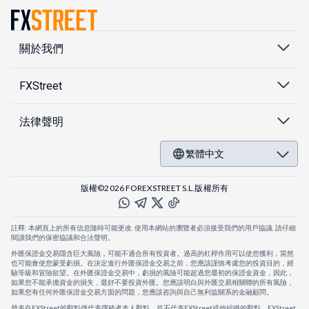
關於我們
FXStreet
法律聲明
繁體中文
版權©2026 FOREXSTREET S.L.版權所有
註釋: 本網頁上的所有信息隨時可能更改. 使用本網站的瀏覽者必須接受我們的用戶協議. 請仔細
閱讀我們的保密協議和合法聲明。
外匯保證金交易隱含巨大風險，可能不適合所有投資者。過高的杠桿作用可以使您獲利，當然
也可能會使您蒙受虧損。在決定進行外匯保證金交易之前，您應該謹慎考慮您的投資目的，經
驗等級和冒險欲望。在外匯保證金交易中，虧損的風險可能超過您最初的保證金資金，因此，
如果您不能承擔資金的損失，最好不要投資外匯。您應該明白與外匯交易相關聯的所有風險，
如果您有任何外匯保證金交易方面的問題，您應該咨詢與自己無利益關系的金融顧問。
發表在FXStreet的觀點僅代表撰稿者本人觀點，並不代表FXStreet或他組織的觀點。FXStreet