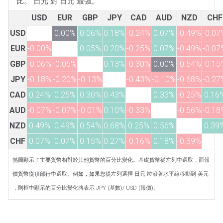
比。 日元 對 日元 最強。
USD
EUR
GBP
JPY
CAD
AUD
NZD
CHF
USD
0.00%
0.06%
0.18%
-0.24%
0.07%
-0.49%
-0.07
EUR
-0.00%
0.05%
0.20%
-0.25%
0.07%
-0.49%
-0.07
GBP
-0.06%
-0.05%
0.13%
-0.30%
0.00%
-0.54%
-0.15
JPY
-0.18%
-0.20%
-0.13%
-0.43%
-0.10%
-0.68%
-0.27
CAD
0.24%
0.25%
0.30%
0.43%
0.33%
-0.25%
0.16
AUD
-0.07%
-0.07%
-0.01%
0.10%
-0.33%
-0.56%
-0.18
NZD
0.49%
0.49%
0.54%
0.68%
0.25%
0.56%
0.39
CHF
0.07%
0.07%
0.15%
0.27%
-0.16%
0.18%
-0.39%
熱圖顯示了主要貨幣相對於其他貨幣的百分比變化。基礎貨幣從左列中選取，而報
價貨幣從頂部行中選取。例如，如果您從左列選擇 日元 竝沿著水平線移動到 美元
，則框中顯示的百分比變化將表示 JPY (基數)/ USD (報價)。