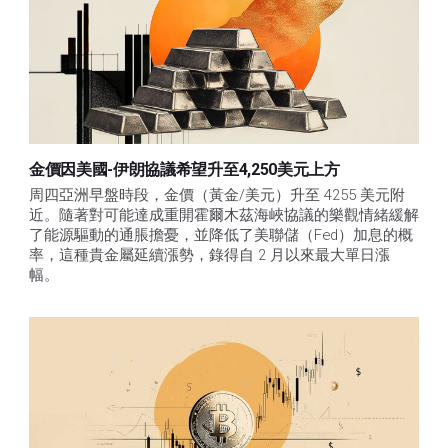
金價因美國-伊朗協議希望升至4,250美元上方
周四亞洲早盤時段，金價（黃金/美元）升至 4255 美元附
近。隨著對可能達成重開霍爾木茲海峽協議的樂觀情緒緩解
了能源驅動的通脹擔憂，並降低了美聯儲（Fed）加息的概
率，這種貴金屬延續漲勢，錄得自 2 月以來最大單日漲
幅。 