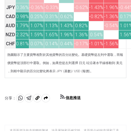
JPY
0.36%
-0.36%
-0.33%
-0.62%
-1.43%
-1.96%
-0.44
CAD
0.98%
0.25%
0.31%
0.62%
-0.82%
-1.36%
0.17
AUD
1.79%
1.07%
1.13%
1.43%
0.82%
-0.54%
1.01
NZD
2.32%
1.59%
1.65%
1.96%
1.36%
0.54%
1.56
CHF
0.81%
0.07%
0.14%
0.44%
-0.17%
-1.01%
-1.56%
熱圖顯示了主要貨幣相對於其他貨幣的百分比變化。基礎貨幣從左列中選取，而報
價貨幣從頂部行中選取。例如，如果您從左列選擇 日元 竝沿著水平線移動到 美元
，則框中顯示的百分比變化將表示 JPY (基數)/ USD (報價)。
信息推送
分享：
分
分
複
享
享
製
至
至
到
WhatsApp
Telegram
剪
本頁面資訊包含前瞻性陳述，涉及風險和不確定性。本頁所介紹的市場和工具