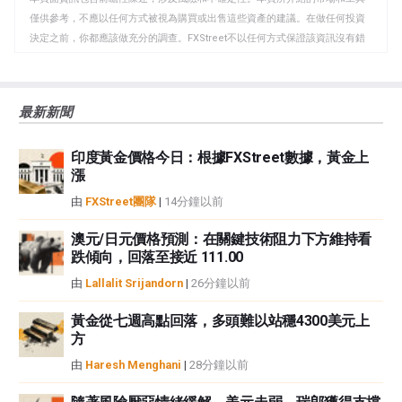
貼
僅供參考，不應以任何方式被視為購買或出售這些資產的建議。在做任何投資
板
決定之前，你都應該做充分的調查。FXStreet不以任何方式保證該資訊沒有錯
誤、錯誤或重大錯報。它也不保證這些資料是及時的。在公開市場投資涉及很
大的風險，包括損失全部或部分投資，以及精神上的痛苦。所有與投資有關的
風險、損失和成本，包括本金的全部損失，均由您負責。本文僅代表作者個人
最新新聞
觀點，並不代表FXStreet或其廣告商的官方政策或立場。作者不對本頁連結的
資訊負責。
印度黃金價格今日：根據FXStreet數據，黃金上
如果文章正文中沒有明確提到，在撰寫本文時，作者在本文中提到的任何股票
漲
中都沒有頭寸，也沒有與文中提到的任何公司有業務關係。除了FXStreet，作
者沒有收到撰寫這篇文章的報酬。
由
FXStreet團隊
|
14分鐘以前
FXStreet和作者不提供個性化的建議。作者對該資訊的準確性、完整性或適用
性不作任何陳述。FXStreet和作者將不承擔任何錯誤，遺漏或任何損失，傷害
澳元/日元價格預測：在關鍵技術阻力下方維持看
跌傾向，回落至接近 111.00
或損害由此資訊及其顯示或使用引起的。錯誤和遺漏除外。本文作者和
FXStreet並非註冊投資顧問，本文內容無意提供任何投資建議。
由
Lallalit Srijandorn
|
26分鐘以前
黃金從七週高點回落，多頭難以站穩4300美元上
方
由
Haresh Menghani
|
28分鐘以前