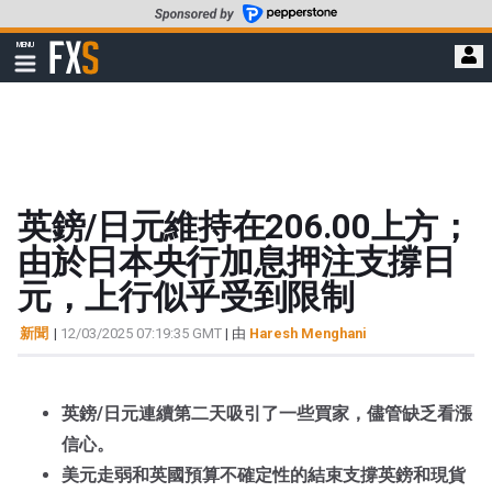
轉
至
FXStreet
MENU
主
顯
示
要
導
內
航
容
英鎊/日元維持在206.00上方；
由於日本央行加息押注支撐日
元，上行似乎受到限制
新聞
|
12/03/2025 07:19:35 GMT
| 由
Haresh Menghani
英鎊/日元連續第二天吸引了一些買家，儘管缺乏看漲
信心。
美元走弱和英國預算不確定性的結束支撐英鎊和現貨