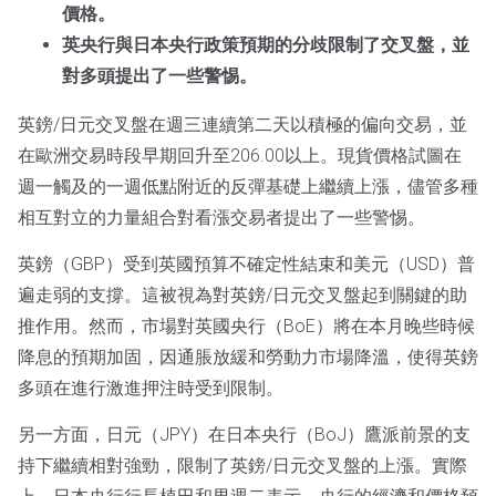
價格。
英央行與日本央行政策預期的分歧限制了交叉盤，並
對多頭提出了一些警惕。
英鎊/日元交叉盤在週三連續第二天以積極的偏向交易，並
在歐洲交易時段早期回升至206.00以上。現貨價格試圖在
週一觸及的一週低點附近的反彈基礎上繼續上漲，儘管多種
相互對立的力量組合對看漲交易者提出了一些警惕。
英鎊（GBP）受到英國預算不確定性結束和美元（USD）普
遍走弱的支撐。這被視為對英鎊/日元交叉盤起到關鍵的助
推作用。然而，市場對英國央行（BoE）將在本月晚些時候
降息的預期加固，因通脹放緩和勞動力市場降溫，使得英鎊
多頭在進行激進押注時受到限制。
另一方面，日元（JPY）在日本央行（BoJ）鷹派前景的支
持下繼續相對強勁，限制了英鎊/日元交叉盤的上漲。實際