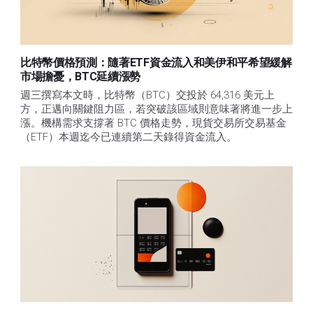
比特幣價格預測：隨著ETF資金流入和美伊和平希望緩解
市場擔憂，BTC延續漲勢
週三撰寫本文時，比特幣（BTC）交投於 64,316 美元上
方，正邁向關鍵阻力區，若突破該區域則意味著將進一步上
漲。機構需求支撐著 BTC 價格走勢，現貨交易所交易基金
（ETF）本週迄今已連續第二天錄得資金流入。