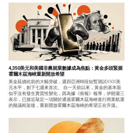
4,350美元和美國非農就業數據成為焦點：黃金多頭緊握
霍爾木茲海峽重新開放希望
黃金延續此前的大幅突破，週四亞洲時段短暫測試4300美
元水平，創下七週來首次。 自一天前以來，黃金的基本面
似乎沒有發生實質性變化，因為據《衛報》報導，伊朗週三
表示，已接近敲定一項關於通過霍爾木茲海峽進行商業航運
的擬議框架後，重新開放霍爾木茲海峽的希望正在升溫。