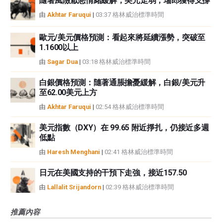
隨著風險厭惡情緒緩解，美元走弱，瑞郎獲得支撐
由
Akhtar Faruqui
|
03:37 格林威治標準時間
歐元/美元價格預測：看起來將延續漲勢，突破至
1.1600以上
由
Sagar Dua
|
03:18 格林威治標準時間
白銀價格預測：隨著通脹擔憂緩解，白銀/美元升
至62.00美元上方
由
Akhtar Faruqui
|
02:54 格林威治標準時間
美元指數（DXY）在 99.65 附近掙扎，仍接近多週
低點
由
Haresh Menghani
|
02:41 格林威治標準時間
日元在美國支持的干預下走強，接近157.50
由
Lallalit Srijandorn
|
02:39 格林威治標準時間
推薦內容