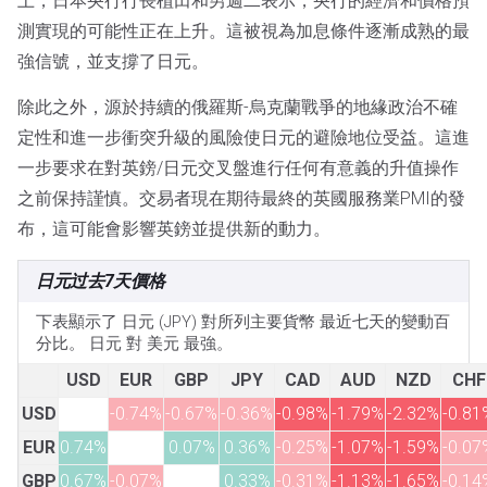
上，日本央行行長植田和男週二表示，央行的經濟和價格預
測實現的可能性正在上升。這被視為加息條件逐漸成熟的最
強信號，並支撐了日元。
除此之外，源於持續的俄羅斯-烏克蘭戰爭的地緣政治不確
定性和進一步衝突升級的風險使日元的避險地位受益。這進
一步要求在對英鎊/日元交叉盤進行任何有意義的升值操作
之前保持謹慎。交易者現在期待最終的英國服務業PMI的發
布，這可能會影響英鎊並提供新的動力。
日元过去7天價格
下表顯示了 日元 (JPY) 對所列主要貨幣 最近七天的變動百
分比。 日元 對 美元 最強。
USD
EUR
GBP
JPY
CAD
AUD
NZD
CHF
USD
-0.74%
-0.67%
-0.36%
-0.98%
-1.79%
-2.32%
-0.81
EUR
0.74%
0.07%
0.36%
-0.25%
-1.07%
-1.59%
-0.07
GBP
0.67%
-0.07%
0.33%
-0.31%
-1.13%
-1.65%
-0.14