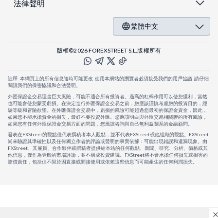
法律聲明
繁體中文
版權©2026 FOREXSTREET S.L.版權所有
註釋: 本網頁上的所有信息隨時可能更改. 使用本網站的瀏覽者必須接受我們的用戶協議. 請仔細
閱讀我們的保密協議和合法聲明。
外匯保證金交易隱含巨大風險，可能不適合所有投資者。過高的杠桿作用可以使您獲利，當然
也可能會使您蒙受虧損。在決定進行外匯保證金交易之前，您應該謹慎考慮您的投資目的，經
驗等級和冒險欲望。在外匯保證金交易中，虧損的風險可能超過您最初的保證金資金，因此，
如果您不能承擔資金的損失，最好不要投資外匯。您應該明白與外匯交易相關聯的所有風險，
如果您有任何外匯保證金交易方面的問題，您應該咨詢與自己無利益關系的金融顧問。
發表在FXStreet的觀點僅代表撰稿者本人觀點，並不代表FXStreet或他組織的觀點。FXStreet
尚未驗證其準確性以及任何獨立作者的評論或聲明的事實依據：可能出現錯誤和遺漏現象。由
FXStreet、其雇員、合作夥伴或撰稿者提供給本站的任何觀點、新聞、研究、分析、價格或其
他信息，僅作為壹般的市場評論，並不構成投資建議。FXStreet將不會承擔任何損失或損害的
賠償責任，包括但不限於因直接或間接使用或依賴這些信息而可能產生的任何利潤損失。