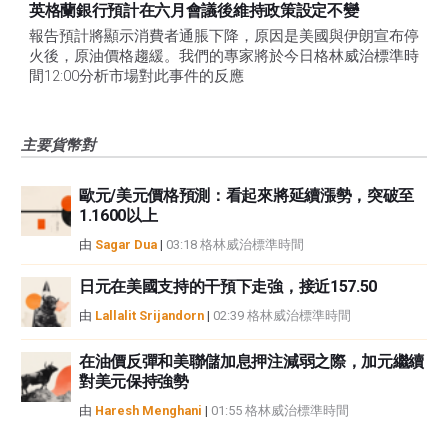
英格蘭銀行預計在六月會議後維持政策設定不變
報告預計將顯示消費者通脹下降，原因是美國與伊朗宣布停
火後，原油價格趨緩。我們的專家將於今日格林威治標準時
間12:00分析市場對此事件的反應
主要貨幣對
歐元/美元價格預測：看起來將延續漲勢，突破至
1.1600以上
由
Sagar Dua
|
03:18 格林威治標準時間
日元在美國支持的干預下走強，接近157.50
由
Lallalit Srijandorn
|
02:39 格林威治標準時間
在油價反彈和美聯儲加息押注減弱之際，加元繼續
對美元保持強勢
由
Haresh Menghani
|
01:55 格林威治標準時間