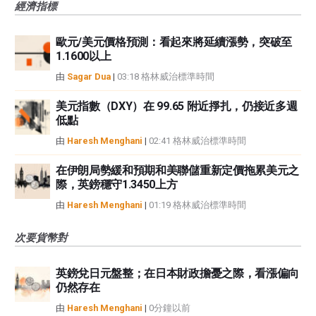
經濟指標
歐元/美元價格預測：看起來將延續漲勢，突破至
1.1600以上
由
Sagar Dua
|
03:18 格林威治標準時間
美元指數（DXY）在 99.65 附近掙扎，仍接近多週
低點
由
Haresh Menghani
|
02:41 格林威治標準時間
在伊朗局勢緩和預期和美聯儲重新定價拖累美元之
際，英鎊穩守1.3450上方
由
Haresh Menghani
|
01:19 格林威治標準時間
次要貨幣對
英鎊兌日元盤整；在日本財政擔憂之際，看漲偏向
仍然存在
由
Haresh Menghani
|
0分鐘以前