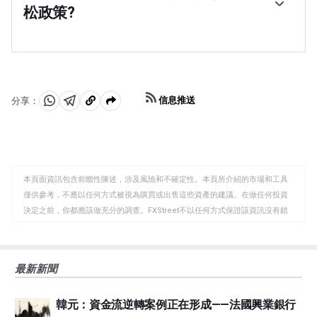
其他主要央行之間的政策分歧越來越大，後者選擇大幅加
接控製10年期政府債券的收益率。2024年3月，日本央行
松政策?
息以對抗數十年來的高通脹水平。日本央行的政策導致日
提高了利率，實際上退出了超寬松的貨幣政策立場。
元與其他貨幣的匯率差距擴大，從而拉低了日元的價值。
日元貶值和全球能源價格飆升導致日本通貨膨脹率上升，
這一趨勢在2024年部分逆轉，當時日本央行決定放棄超寬
超過了日本央行2%的目標。該國工資上漲的前景——助長
松的政策立場。
通脹的一個關鍵因素——也促成了這一舉措。
信息推送
分享：
分
分
複
享
享
製
至
至
到
WhatsApp
Telegram
剪
本頁面資訊包含前瞻性陳述，涉及風險和不確定性。本頁所介紹的市場和工具
貼
僅供參考，不應以任何方式被視為購買或出售這些資產的建議。在做任何投資
板
決定之前，你都應該做充分的調查。FXStreet不以任何方式保證該資訊沒有錯
誤、錯誤或重大錯報。它也不保證這些資料是及時的。在公開市場投資涉及很
大的風險，包括損失全部或部分投資，以及精神上的痛苦。所有與投資有關的
風險、損失和成本，包括本金的全部損失，均由您負責。本文僅代表作者個人
最新新聞
觀點，並不代表FXStreet或其廣告商的官方政策或立場。作者不對本頁連結的
資訊負責。
韓元：資金流逆轉案例正在形成——法國興業銀行
如果文章正文中沒有明確提到，在撰寫本文時，作者在本文中提到的任何股票