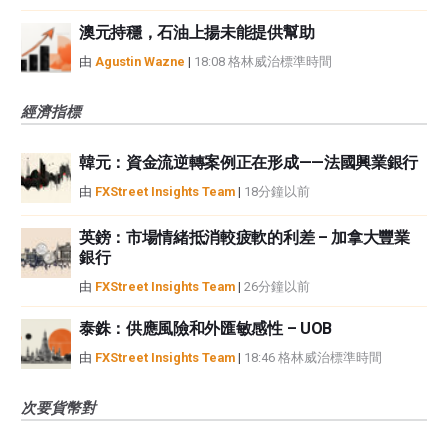
澳元持穩，石油上揚未能提供幫助
由
Agustin Wazne
|
18:08 格林威治標準時間
經濟指標
韓元：資金流逆轉案例正在形成——法國興業銀行
由
FXStreet Insights Team
|
18分鐘以前
英鎊：市場情緒抵消較疲軟的利差 – 加拿大豐業
銀行
由
FXStreet Insights Team
|
26分鐘以前
泰銖：供應風險和外匯敏感性 – UOB
由
FXStreet Insights Team
|
18:46 格林威治標準時間
次要貨幣對