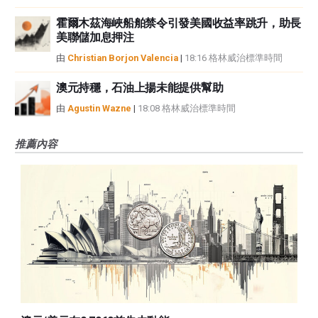
霍爾木茲海峽船舶禁令引發美國收益率跳升，助長
美聯儲加息押注
由
Christian Borjon Valencia
|
18:16 格林威治標準時間
澳元持穩，石油上揚未能提供幫助
由
Agustin Wazne
|
18:08 格林威治標準時間
推薦內容