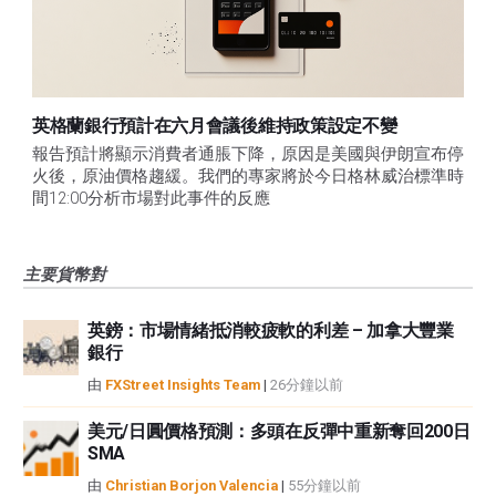
英格蘭銀行預計在六月會議後維持政策設定不變
報告預計將顯示消費者通脹下降，原因是美國與伊朗宣布停
火後，原油價格趨緩。我們的專家將於今日格林威治標準時
間12:00分析市場對此事件的反應
主要貨幣對
英鎊：市場情緒抵消較疲軟的利差 – 加拿大豐業
銀行
由
FXStreet Insights Team
|
26分鐘以前
美元/日圓價格預測：多頭在反彈中重新奪回200日
SMA
由
Christian Borjon Valencia
|
55分鐘以前