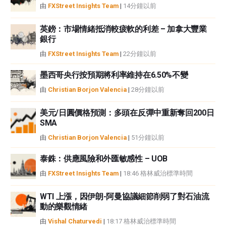
中都沒有頭寸，也沒有與文中提到的任何公司有業務關係。除了FXStreet，作
由
FXStreet Insights Team
|
14分鐘以前
者沒有收到撰寫這篇文章的報酬。
FXStreet和作者不提供個性化的建議。作者對該資訊的準確性、完整性或適用
英鎊：市場情緒抵消較疲軟的利差 – 加拿大豐業
性不作任何陳述。FXStreet和作者將不承擔任何錯誤，遺漏或任何損失，傷害
銀行
或損害由此資訊及其顯示或使用引起的。錯誤和遺漏除外。本文作者和
由
FXStreet Insights Team
|
22分鐘以前
FXStreet並非註冊投資顧問，本文內容無意提供任何投資建議。
墨西哥央行按預期將利率維持在6.50%不變
由
Christian Borjon Valencia
|
28分鐘以前
美元/日圓價格預測：多頭在反彈中重新奪回200日
SMA
由
Christian Borjon Valencia
|
51分鐘以前
泰銖：供應風險和外匯敏感性 – UOB
由
FXStreet Insights Team
|
18:46 格林威治標準時間
WTI 上漲，因伊朗-阿曼協議細節削弱了對石油流
動的樂觀情緒
由
Vishal Chaturvedi
|
18:17 格林威治標準時間