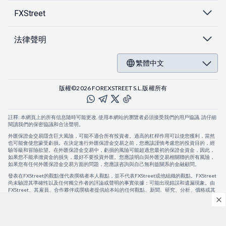
FXStreet
法律聲明
繁體中文
版權©2026 FOREXSTREET S.L.版權所有
註釋: 本網頁上的所有信息隨時可能更改. 使用本網站的瀏覽者必須接受我們的用戶協議. 請仔細
閱讀我們的保密協議和合法聲明。
外匯保證金交易隱含巨大風險，可能不適合所有投資者。過高的杠桿作用可以使您獲利，當然
也可能會使您蒙受虧損。在決定進行外匯保證金交易之前，您應該謹慎考慮您的投資目的，經
驗等級和冒險欲望。在外匯保證金交易中，虧損的風險可能超過您最初的保證金資金，因此，
如果您不能承擔資金的損失，最好不要投資外匯。您應該明白與外匯交易相關聯的所有風險，
如果您有任何外匯保證金交易方面的問題，您應該咨詢與自己無利益關系的金融顧問。
發表在FXStreet的觀點僅代表撰稿者本人觀點，並不代表FXStreet或他組織的觀點。FXStreet
尚未驗證其準確性以及任何獨立作者的評論或聲明的事實依據：可能出現錯誤和遺漏現象。由
FXStreet、其雇員、合作夥伴或撰稿者提供給本站的任何觀點、新聞、研究、分析、價格或其
他信息，僅作為壹般的市場評論，並不構成投資建議。FXStreet將不會承擔任何損失或損害的
賠償責任，包括但不限於因直接或間接使用或依賴這些信息而可能產生的任何利潤損失。