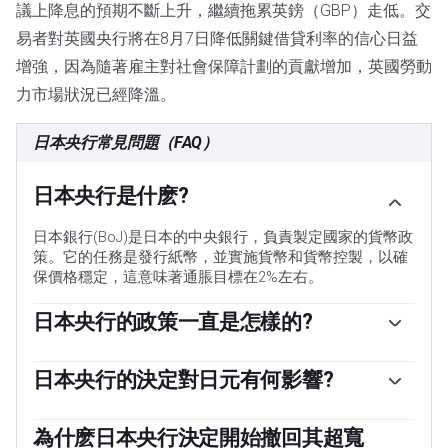
議上降息的預期不斷上升，繼續拖累英鎊（GBP）走低。交
易者對英國央行將在8月7日降低關鍵借貸利率的信心日益
增強，因為隨著雇主對社會保障計劃的貢獻增加，英國勞動
力市場狀況已經降溫。
日本央行常見問題（FAQ）
日本央行是什麽?
日本銀行(BoJ)是日本的中央銀行，負責製定國家的貨幣政
策。它的任務是發行紙幣，並實施貨幣和貨幣控製，以確
保價格穩定，這意味著通脹目標在2%左右。
日本央行的政策一直是怎樣的?
2013年，日本央行(Bank of Japan)開始實施超寬松的貨幣
政策，以在低通脹環境下刺激經濟和推高通脹。央行的政
日本央行的決定對日元有何影響?
策是基於量化和定性寬松政策(QQE)，即印刷鈔票購買政
日本央行的大規模刺激措施導致日元對其他主要貨幣貶
府或公司債券等資產，以提供流動性。2016年，央行加大
值。這一過程在2022年和2023年加劇，原因是日本央行與
為什麽日本央行決定開始撤回其超寬
了策略力度，進一步放松政策，先是引入負利率，然後直