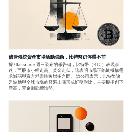
儘管傳統資產市場活動強勁，比特幣仍停滯不前
據 Glassnode 週三發布的報告稱，比特幣（BTC）表現低
迷，而股市小幅走高、黃金走低，這表明市場正陷於機構需
求減弱與賣方耗盡跡象增多之間。 該公司表示，比特幣缺
乏波動與全球市場的普遍上漲形成鮮明對比，主要股指創下
新高，黃金則延續漲勢。