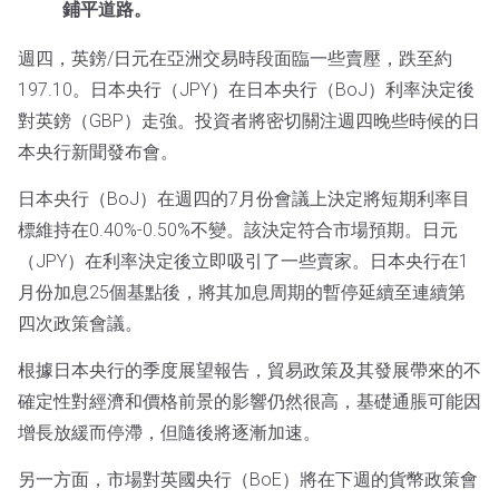
鋪平道路。
週四，英鎊/日元在亞洲交易時段面臨一些賣壓，跌至約
197.10。日本央行（JPY）在日本央行（BoJ）利率決定後
對英鎊（GBP）走強。投資者將密切關注週四晚些時候的日
本央行新聞發布會。
日本央行（BoJ）在週四的7月份會議上決定將短期利率目
標維持在0.40%-0.50%不變。該決定符合市場預期。日元
（JPY）在利率決定後立即吸引了一些賣家。日本央行在1
月份加息25個基點後，將其加息周期的暫停延續至連續第
四次政策會議。
根據日本央行的季度展望報告，貿易政策及其發展帶來的不
確定性對經濟和價格前景的影響仍然很高，基礎通脹可能因
增長放緩而停滯，但隨後將逐漸加速。
另一方面，市場對英國央行（BoE）將在下週的貨幣政策會