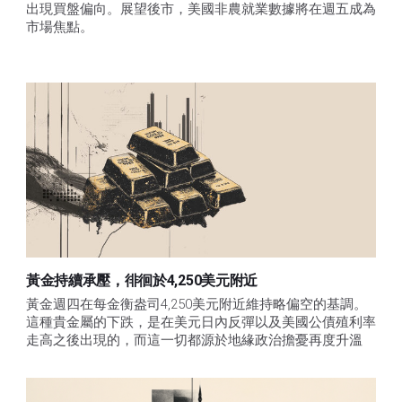
出現買盤偏向。展望後市，美國非農就業數據將在週五成為
市場焦點。
黃金持續承壓，徘徊於4,250美元附近
黃金週四在每金衡盎司4,250美元附近維持略偏空的基調。
這種貴金屬的下跌，是在美元日內反彈以及美國公債殖利率
走高之後出現的，而這一切都源於地緣政治擔憂再度升溫