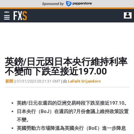
轉
至
FXStreet
MENU
主
顯
示
要
導
內
航
容
英鎊/日元因日本央行維持利率
不變而下跌至接近197.00
新聞
|
07/31/2025 03:21:31 GMT
| 由
Lallalit Srijandorn
英鎊/日元在週四的亞洲交易時段下跌至接近197.10。
日本央行（BoJ）在週四的7月份會議上維持政策設置
不變。
英國勞動力市場降溫為英國央行（BoE）進一步降息