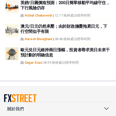
英鎊/日圓價格預測：200日簡單移動平均線守住，
下行風險仍存
由
Vishal Chaturvedi
|
12:17 格林威治標準時間
澳元/日元仍然承壓；由於財政擔憂拖累日元，下
行空間似乎有限
由
Haresh Menghani
|
08:48 格林威治標準時間
歐元兌日元維持兩日漲幅，投資者尋求美日未來干
預計劃的明确信息
由
Sagar Dua
|
08:39 格林威治標準時間
關於我們