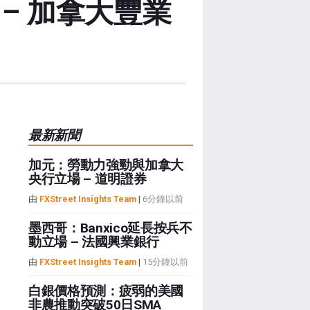
– 加拿大豐業
最新新聞
加元：勞動力強勁與加拿大
央行立場 – 道明證券
由
FXStreet Insights Team
|
6分鐘以前
墨西哥：Banxico延長按兵不
動立場 – 法國興業銀行
由
FXStreet Insights Team
|
15分鐘以前
白銀價格預測：疲弱的美國
非農推動突破50日SMA