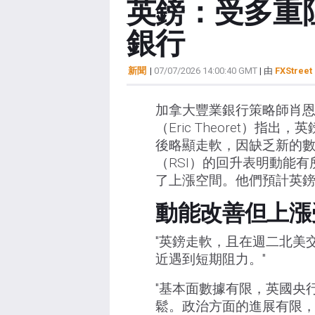
英鎊：受多重
銀行
新聞
|
07/07/2026 14:00:40 GMT
| 由
FXStreet 
加拿大豐業銀行策略師肖恩·奧
（Eric Theoret）指出
後略顯走軟，因缺乏新的數
（RSI）的回升表明動能有所
了上漲空間。他們預計英鎊/美
動能改善但上漲
"英鎊走軟，且在週二北美交
近遇到短期阻力。"
"基本面數據有限，英國央
鬆。政治方面的進展有限，市