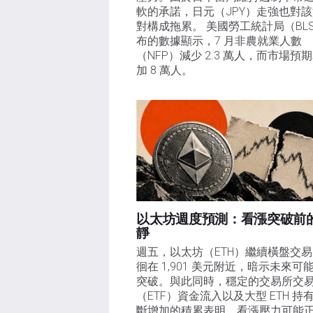
軟的承諾，日元（JPY）走強也對
對構成拖累。 美國勞工統計局（BL
布的數據顯示，7 月非農就業人數
（NFP）減少 2.3 萬人，而市場預
加 8 萬人。
以太坊週度預測：看漲突破前
靜
週五，以太坊（ETH）繼續橫盤交
徊在 1,901 美元附近，暗示未來可
突破。與此同時，穩定的交易所交
（ETF）資金流入以及大型 ETH 持
斷增加的積累表明，看漲壓力可能