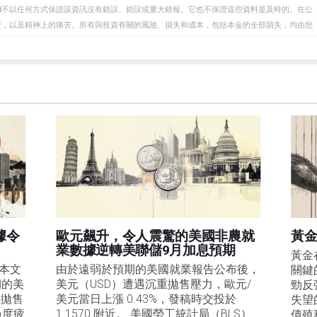
eet不以任何方式保證該資訊沒有錯誤、錯誤或重大錯報。它也不保證這些資料是及時的。在公
資，以及精神上的痛苦。所有與投資有關的風險、損失和成本，包括本金的全部損失，均由您
et或其廣告商的官方政策或立場。作者不對本頁連結的資訊負責。
在本文中提到的任何股票中都沒有頭寸，也沒有與文中提到的任何公司有業務關係。除了
訊的準確性、完整性或適用性不作任何陳述。FXStreet和作者將不承擔任何錯誤，遺漏或任何損
遺漏除外。本文作者和FXStreet並非註冊投資顧問，本文內容無意提供任何投資建議。
據令
歐元飆升，令人震驚的美國非農就
黃金
業數據逆轉美聯儲9月加息預期
黃金
寫本文
由於遠弱於預期的美國就業報告公布後，
關鍵
期的美
美元（USD）遭遇沉重拋售壓力，歐元/
勁反
重拋售
美元當日上漲 0.43%，發稿時交投於 
失望
過度疲
1.1570 附近。 美國勞工統計局（BLS）
債殖