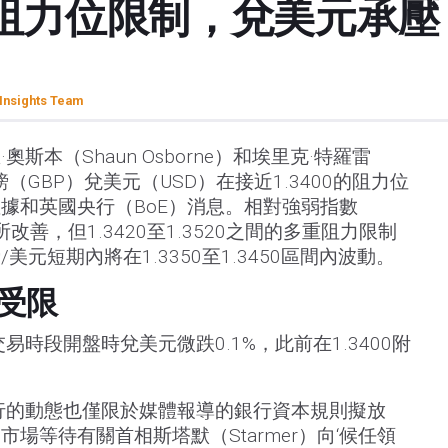
阻力位限制，兌美元承壓 
Insights Team
斯本（Shaun Osborne）和埃里克·特羅雷
，英鎊（GBP）兌美元（USD）在接近1.3400的阻力位
據和英國央行（BoE）消息。相對強弱指數
改善，但1.3420至1.3520之間的多重阻力限制
元短期內將在1.3350至1.3450區間內波動。
受限
易時段開盤時兌美元微跌0.1%，此前在1.3400附
行的動態也僅限於媒體報導的銀行資本規則擬放
場等待有關首相斯塔默（Starmer）向‘候任領