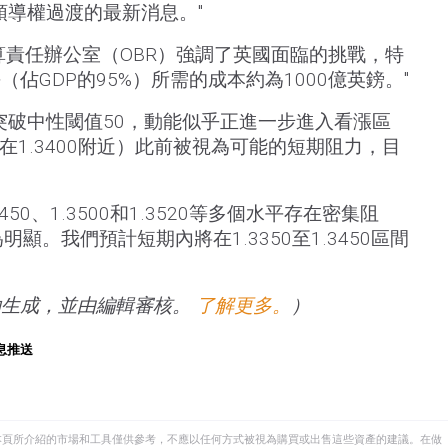
）領導權過渡的最新消息。"
算責任辦公室（OBR）強調了英國面臨的挑戰，特
佔GDP的95%）所需的成本約為1000億英鎊。"
已突破中性閾值50，動能似乎正進一步進入看漲區
均在1.3400附近）此前被視為可能的短期阻力，目
3450、1.3500和1.3520等多個水平存在密集阻
明顯。我們預計短期內將在1.3350至1.3450區間
助生成，並由編輯審核。
了解更多。
）
息推送
本頁所介紹的市場和工具僅供參考，不應以任何方式被視為購買或出售這些資產的建議。在做