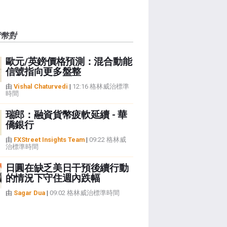
貨幣對
歐元/英鎊價格預測：混合動能
信號指向更多盤整
由
Vishal Chaturvedi
|
12:16 格林威治標準
時間
瑞郎：融資貨幣疲軟延續 - 華
僑銀行
由
FXStreet Insights Team
|
09:22 格林威
治標準時間
日圓在缺乏美日干預後續行動
的情況下守住週內跌幅
由
Sagar Dua
|
09:02 格林威治標準時間