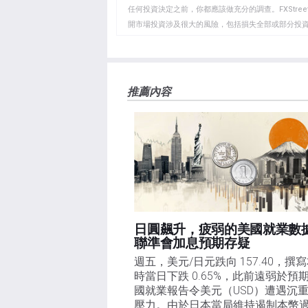
貼
任何投資決定之前，你都應該做充分的調查。FXStr
開市場投資涉及很大的風險，包括損失全部或部分投
板
負責。本文僅代表作者個人觀點，並不代表FXStre
如果文章正文中沒有明確提到，在撰寫本文時，作者
FXStreet，作者沒有收到撰寫這篇文章的報酬。
FXStreet和作者不提供個性化的建議。作者對該資
推薦內容
失，傷害或損害由此資訊及其顯示或使用引起的。錯誤和
日圓飆升，疲弱的美國就業數
聯準會加息預期存疑
週五，美元/日元跌向 157.40，撰
時當日下跌 0.65%，此前遠弱於預
國就業報告令美元（USD）遭遇沉
壓力。由於日本當局維持遏制本幣