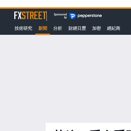
轉
至
FXStreet
主
要
技術研究
新聞
分析
財經日歷
加密
經紀商
內
容