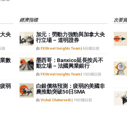
經濟指標
次要
大央
加元：勞動力強勁與加拿大央
行立場 – 道明證券
以前
由
FXStreet Insights Team
|
6分鐘以前
業數
墨西哥：Banxico延長按兵不
動立場 – 法國興業銀行
由
FXStreet Insights Team
|
15分鐘以前
疲弱
白銀價格預測：疲弱的美國非
農推動突破50日SMA
由
Vishal Chaturvedi
|
19分鐘以前