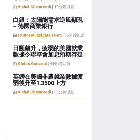
由
Vishal Chaturvedi
|
19分鐘以前
白銀：太陽能需求逆風顯現
– 德國商業銀行
由
FXStreet Insights Team
|
35分鐘以前
日圓飆升，疲弱的美國就業
數據令聯準會加息預期存疑
由
Ghiles Guezout
|
44分鐘以前
英鎊在美國非農就業數據疲
弱後升至1.3500上方
由
Vishal Chaturvedi
|
55分鐘以前