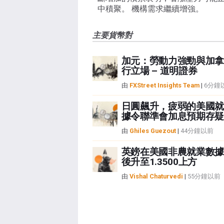
中積聚。 機構需求繼續增強。
主要貨幣對
加元：勞動力強勁與加拿
行立場 – 道明證券
由
FXStreet Insights Team
|
6分鐘
日圓飆升，疲弱的美國就
據令聯準會加息預期存疑
由
Ghiles Guezout
|
44分鐘以前
英鎊在美國非農就業數據
後升至1.3500上方
由
Vishal Chaturvedi
|
55分鐘以前