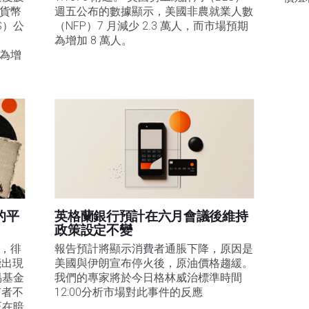
該貨幣
週五公布的數據顯示，美國非農就業人數
S）公
（NFP）7 月減少 2.3 萬人，而市場預期
為增加 8 萬人。
期為增
的平
英格蘭銀行預計在六月會議後維持
政策設定不變
易，徘
報告預計將顯示消費者通脹下降，原因是
能出現
美國與伊朗宣布停火後，原油價格趨緩。
易基金
我們的專家將於今日格林威治標準時間
有者不
12:00分析市場對此事件的反應
正在暗