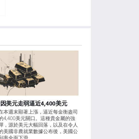
因美元走弱逼近4,400美元
在本週末顯著上漲，逼近每金衡盎司
的4,400美元關口。這種貴金屬的強
彈，源於美元大幅回落，以及在令人
的美國非農就業數據公布後，美國公
利率全面下滑。