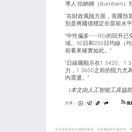
導人’伯納姆（Burnham
"在財政風險方面，英國預
別是將國債穩定在當前水平（
"中性偏多——RSI的回升
域。50日和200日均線（
前看來確實如此。"
"日線圖顯示在1.3420、1.
力，1.3600之前的阻力尤為
內震盪。"
（本文由人工智能工具協
信
分享：
分
分
複
享
享
製
至
至
到
WhatsApp
Telegram
剪
本頁面資訊包含前瞻性陳述，涉及風險和不確定性。