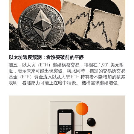
以太坊週度預測：看漲突破前的平靜
週五，以太坊（ETH）繼續橫盤交易，徘徊在 1,901 美元附
近，暗示未來可能出現突破。與此同時，穩定的交易所交易
基金（ETF）資金流入以及大型 ETH 持有者不斷增加的積累
表明，看漲壓力可能正在暗中積聚。 機構需求繼續增強。