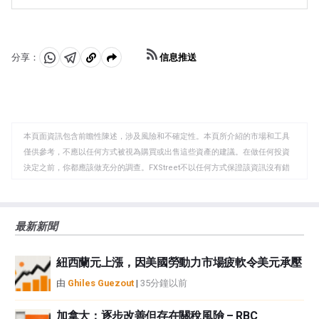
個國家在一定時期內出口收入與進口支出之間的差額。如
提高利率，這將直接增強歐元。否則，如果經濟數據疲
果一個國家生產受歡迎的出口產品，那麽它的貨幣將純粹
軟，歐元可能會下跌。歐元區四大經濟體(德國、法國、意
從尋求購買這些商品的外國買家創造的額外需求中獲得價
大利和西班牙)的經濟數據尤為重要，因為它們占歐元區經
值。因此，凈貿易余額為正會使貨幣走強，反之亦然。」
濟的75%。」
信息推送
分享：
分
分
複
享
享
製
至
至
到
WhatsApp
Telegram
剪
本頁面資訊包含前瞻性陳述，涉及風險和不確定性。本頁所介紹的市場和工具
貼
僅供參考，不應以任何方式被視為購買或出售這些資產的建議。在做任何投資
板
決定之前，你都應該做充分的調查。FXStreet不以任何方式保證該資訊沒有錯
誤、錯誤或重大錯報。它也不保證這些資料是及時的。在公開市場投資涉及很
大的風險，包括損失全部或部分投資，以及精神上的痛苦。所有與投資有關的
風險、損失和成本，包括本金的全部損失，均由您負責。本文僅代表作者個人
最新新聞
觀點，並不代表FXStreet或其廣告商的官方政策或立場。作者不對本頁連結的
資訊負責。
紐西蘭元上漲，因美國勞動力市場疲軟令美元承壓
如果文章正文中沒有明確提到，在撰寫本文時，作者在本文中提到的任何股票
中都沒有頭寸，也沒有與文中提到的任何公司有業務關係。除了FXStreet，作
由
Ghiles Guezout
|
35分鐘以前
者沒有收到撰寫這篇文章的報酬。
FXStreet和作者不提供個性化的建議。作者對該資訊的準確性、完整性或適用
加拿大：逐步改善但存在關稅風險 – RBC