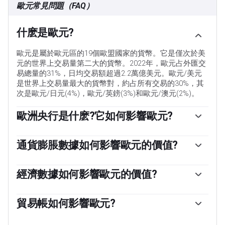
歐元常見問題（FAQ）
什麽是歐元?
歐元是屬於歐元區的19個歐盟國家的貨幣。它是僅次於美
元的世界上交易量第二大的貨幣。2022年，歐元占外匯交
易總量的31%，日均交易額超過2.2萬億美元。歐元/美元
是世界上交易量最大的貨幣對，約占所有交易的30%，其
次是歐元/日元(4%)，歐元/英鎊(3%)和歐元/澳元(2%)。
歐洲央行是什麽?它如何影響歐元?
位於德國法蘭克福的歐洲中央銀行是歐元區的儲備銀行。
歐洲央行設定利率並管理貨幣政策。歐洲央行的主要任務
通貨膨脹數據如何影響歐元的價值?
是維持物價穩定，這意味著要麽控製通脹，要麽刺激增
「歐元區通脹數據以消費者價格協調指數(HICP)衡量，是
長。它的主要工具是提高或降低利率。相對較高的利率——
歐元的重要計量經濟指標。如果通貨膨脹率高於預期，特
經濟數據如何影響歐元的價值?
或者更高利率的預期——通常對歐元有利，反之亦然。歐洲
別是高於歐洲央行2%的目標，歐洲央行就不得不提高利率
央行管理委員會每年召開八次會議，製定貨幣政策決定。
發布的數據可以衡量經濟的健康狀況，並可能對歐元產生
以控製通脹。與其他國家相比，相對較高的利率通常會對
決定是由歐元區國家銀行行長和包括歐洲央行行長克裏斯
影響。GDP、製造業和服務業pmi、就業和消費者信心調
貿易帳如何影響歐元?
歐元有利，因為它使該地區作為全球投資者投資的地方更
蒂娜·拉加德在內的六個常任理事國做出的。」
查等指標都可能影響歐元的走向。強勁的經濟有利於歐
具吸引力。」
「歐元的另一個重要數據是貿易平衡。該指標衡量的是一
元。這不僅會吸引更多的外國投資，還可能鼓勵歐洲央行