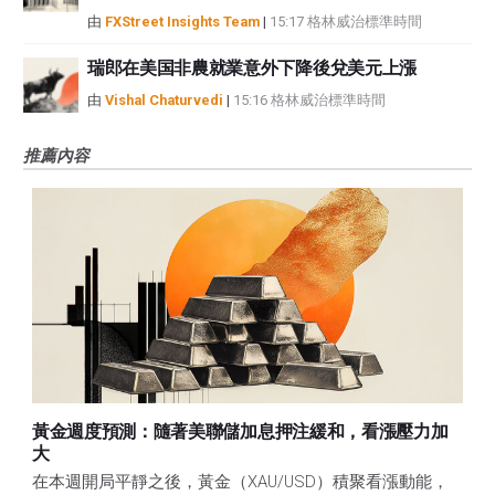
由
FXStreet Insights Team
|
15:17 格林威治標準時間
瑞郎在美国非農就業意外下降後兌美元上漲
由
Vishal Chaturvedi
|
15:16 格林威治標準時間
推薦內容
黃金週度預測：隨著美聯儲加息押注緩和，看漲壓力加
大
在本週開局平靜之後，黃金（XAU/USD）積聚看漲動能，