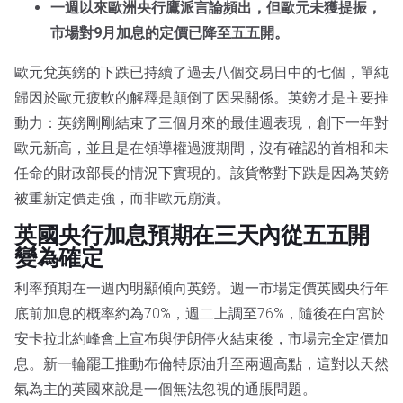
一週以來歐洲央行鷹派言論頻出，但歐元未獲提振，
市場對9月加息的定價已降至五五開。
歐元兌英鎊的下跌已持續了過去八個交易日中的七個，單純
歸因於歐元疲軟的解釋是顛倒了因果關係。英鎊才是主要推
動力：英鎊剛剛結束了三個月來的最佳週表現，創下一年對
歐元新高，並且是在領導權過渡期間，沒有確認的首相和未
任命的財政部長的情況下實現的。該貨幣對下跌是因為英鎊
被重新定價走強，而非歐元崩潰。
英國央行加息預期在三天內從五五開
變為確定
利率預期在一週內明顯傾向英鎊。週一市場定價英國央行年
底前加息的概率約為70%，週二上調至76%，隨後在白宮於
安卡拉北約峰會上宣布與伊朗停火結束後，市場完全定價加
息。新一輪罷工推動布倫特原油升至兩週高點，這對以天然
氣為主的英國來說是一個無法忽視的通脹問題。