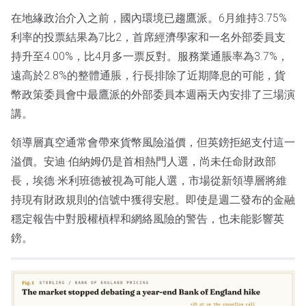
在地緣政治介入之前，國內環境已趨鷹派。6月維持3.75%
利率的投票結果為7比2，首席經濟學家和一名外部委員支
持升至4.00%，比4月多一票反對。服務業通脹率為3.7%，
遠高於2.8%的整體通脹，行長排除了近期降息的可能，貨
幣政策委員會中最鷹派的外部委員本週兩天內安排了三場演
講。
領導層真空通常會帶來貨幣風險溢價，但英鎊拒絕支付這一
溢價。安迪·伯納姆仍是首相熱門人選，尚未任命財政部
長，埃德·米利班德被視為可能人選，市場從新領導層將維
持現有財政規則的信號中獲得安慰。即使是週二發布的金融
穩定報告中對股權槓桿和網絡風險的警告，也未能影響英
鎊。