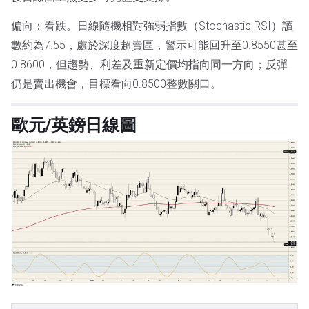
偏向：看跌。日線隨機相對強弱指數（Stochastic RSI）讀
數約為7.55，處於深度超賣區，警示可能回升至0.8550甚至
0.8600，但趨勢、利差及重新定價均指向同一方向；反彈
仍是賣出機會，目標看向0.8500整數關口。
歐元/英鎊日線圖