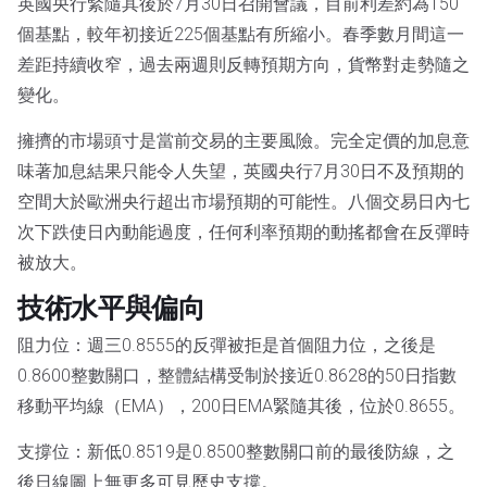
英國央行緊隨其後於7月30日召開會議，目前利差約為150
個基點，較年初接近225個基點有所縮小。春季數月間這一
差距持續收窄，過去兩週則反轉預期方向，貨幣對走勢隨之
變化。
擁擠的市場頭寸是當前交易的主要風險。完全定價的加息意
味著加息結果只能令人失望，英國央行7月30日不及預期的
空間大於歐洲央行超出市場預期的可能性。八個交易日內七
次下跌使日內動能過度，任何利率預期的動搖都會在反彈時
被放大。
技術水平與偏向
阻力位：週三0.8555的反彈被拒是首個阻力位，之後是
0.8600整數關口，整體結構受制於接近0.8628的50日指數
移動平均線（EMA），200日EMA緊隨其後，位於0.8655。
支撐位：新低0.8519是0.8500整數關口前的最後防線，之
後日線圖上無更多可見歷史支撐。