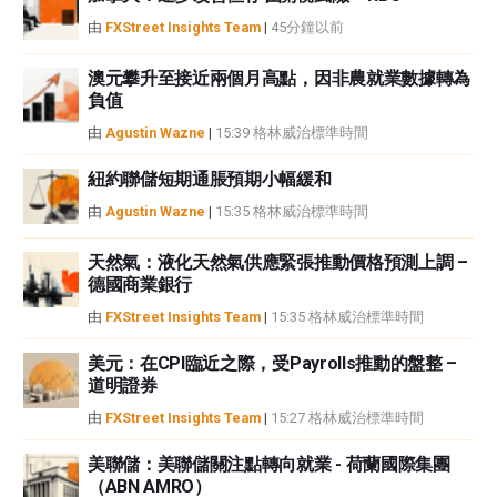
性不作任何陳述。FXStreet和作者將不承擔任何錯誤，遺漏或任何損失，傷害
由
FXStreet Insights Team
|
45分鐘以前
或損害由此資訊及其顯示或使用引起的。錯誤和遺漏除外。本文作者和
FXStreet並非註冊投資顧問，本文內容無意提供任何投資建議。
澳元攀升至接近兩個月高點，因非農就業數據轉為
負值
由
Agustin Wazne
|
15:39 格林威治標準時間
紐約聯儲短期通脹預期小幅緩和
由
Agustin Wazne
|
15:35 格林威治標準時間
天然氣：液化天然氣供應緊張推動價格預測上調 –
德國商業銀行
由
FXStreet Insights Team
|
15:35 格林威治標準時間
美元：在CPI臨近之際，受Payrolls推動的盤整 –
道明證券
由
FXStreet Insights Team
|
15:27 格林威治標準時間
美聯儲：美聯儲關注點轉向就業 - 荷蘭國際集團
（ABN AMRO）