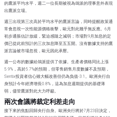
的鷹派平均水平，週二一位長期被視為鴿派的理事意外表現
出鷹派立場。
週三出現第三次高於平均水平的鷹派言論，同時提醒政策通
常會忽視一次性能源價格衝擊，歐元對此幾乎無反應。6月
初步通脹估計放緩，緊迫感隨之減弱；市場對9月加息的定
價已從此前預計的三次加息降至五五開。沒有數據支持的鷹
派言論被市場忽視，歐元因此承壓。
週一公布的數據給鴿派提供了依據。生產者價格同比上漲
5.9%，高於5.7%的預期，但零售銷售月度數據不及預期，
Sentix投資者信心雖大幅改善但仍為負值-3.1。歐洲央行自
身預計今年經濟增長0.8%，這為加息週期提供的基礎薄
弱，儘管鷹派對此大力呼籲。
兩次會議將裁定利差走向
接下來的焦點回歸央行自身。歐洲央行將於7月23日決定，