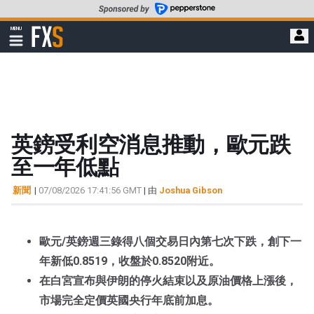
轉
至
FXStreet
MENU
主
顯
示
要
導
內
航
容
英鎊受利空消息推動，歐元跌
至一年低點
新聞
|
07/08/2026 17:41:56 GMT
| 由
Joshua Gibson
歐元/英鎊週三錄得八個交易日內第七次下跌，創下一
年新低0.8519，收盤於0.8520附近。
在白宮宣布與伊朗的停火結束以及原油價格上漲後，
市場完全定價英國央行年底前加息。