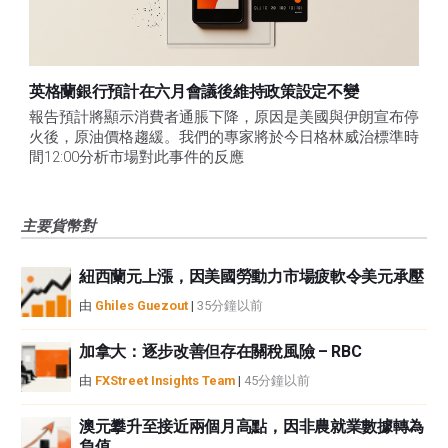
英格蘭銀行預計在六月會議後維持政策設定不變
報告預計將顯示消費者通脹下降，原因是美國與伊朗宣布停
火後，原油價格趨緩。我們的專家將於今日格林威治標準時
間12:00分析市場對此事件的反應
主要貨幣對
紐西蘭元上漲，因美國勞動力市場疲軟令美元承壓
由
Ghiles Guezout
|
35分鐘以前
加拿大：逐步改善但存在關稅風險 – RBC
由
FXStreet Insights Team
|
45分鐘以前
澳元攀升至接近兩個月高點，因非農就業數據轉為
負值