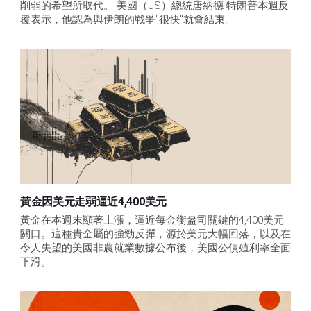
削弱的希望所取代。 美國（US）總統唐納德-特朗普本週反
覆表示，他認為與伊朗的戰爭"很快"就會結束。
黃金因美元走弱逼近4,400美元
黃金在本週末顯著上漲，逼近每金衡盎司關鍵的4,400美元
關口。這種貴金屬的強勁反彈，源於美元大幅回落，以及在
令人失望的美國非農就業數據公布後，美國公債殖利率全面
下滑。