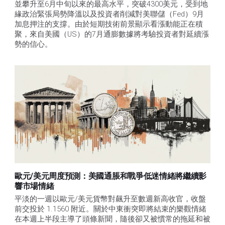
並攀升至6月中旬以來的最高水平，突破4300美元，受到地
緣政治緊張局勢降溫以及投資者削減對美聯儲（Fed）9月
加息押注的支撐。由於短期技術前景顯示看漲動能正在積
聚，來自美國（US）的7月通膨數據將考驗投資者對延續漲
勢的信心。 
歐元/美元周度預測：美國通脹和戰爭低迷情緒將繼續影
響市場情緒
平淡的一週以歐元/美元貨幣對飆升至數週新高收官，收盤
前交投於 1.1560 附近。關於中東衝突即將結束的樂觀情緒
在本週上半段主導了頭條新聞，隨後卻又被慣常的拖延和被