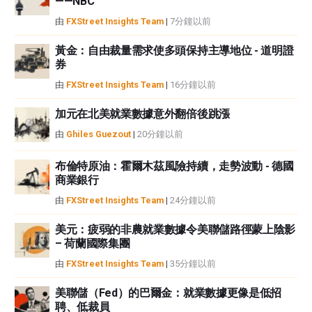
——NBC
或損害由此資訊及其顯示或使用引起的。錯誤和遺漏除外。本文作者和
由
FXStreet Insights Team
|
7分鐘以前
FXStreet並非註冊投資顧問，本文內容無意提供任何投資建議。
黃金：自由裁量需求使多頭保持主導地位 - 道明證
券
由
FXStreet Insights Team
|
16分鐘以前
加元在北美就業數據意外翻倍後跳漲
由
Ghiles Guezout
|
20分鐘以前
布倫特原油：霍爾木茲風險持續，走勢波動 - 德國
商業銀行
由
FXStreet Insights Team
|
24分鐘以前
美元：疲弱的非農就業數據令美聯儲路徑蒙上陰影
– 荷蘭國際集團
由
FXStreet Insights Team
|
35分鐘以前
美聯儲（Fed）的巴爾金：就業數據更像是低招
聘、低裁員