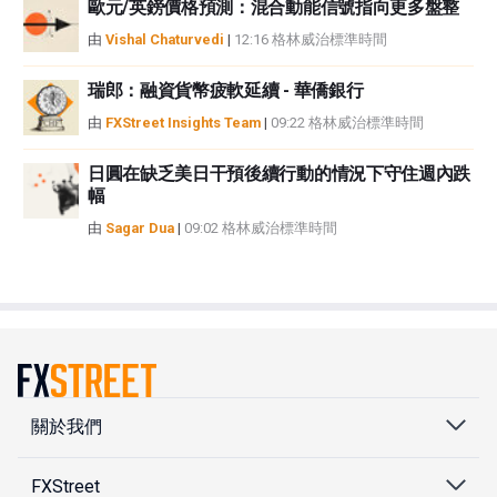
歐元/英鎊價格預測：混合動能信號指向更多盤整
由
Vishal Chaturvedi
|
12:16 格林威治標準時間
瑞郎：融資貨幣疲軟延續 - 華僑銀行
由
FXStreet Insights Team
|
09:22 格林威治標準時間
日圓在缺乏美日干預後續行動的情況下守住週內跌
幅
由
Sagar Dua
|
09:02 格林威治標準時間
關於我們
FXStreet