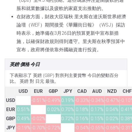
（bps）至4.5%的預期。這些鴿派押注是由疲軟的通
脹和就業數據以及疲軟的家庭支出推動的。
在財政方面，財政大臣瑞秋·里夫斯在達沃斯世界經濟
論壇（WEF）期間接受《華爾街日報》（WSJ）採訪
時表示，她準備在3月26日的預算更新中宣布新措
施，以確保財政規則得到遵守。里夫斯在秋季預算中
宣布，政府將僅依靠外國融資進行投資。
英鎊 價格 今日
下表顯示了 英鎊 (GBP) 對所列主要貨幣 今日的變動百分
比。 英鎊 對 日元 最強。
USD
EUR
GBP
JPY
CAD
AUD
NZD
CHF
USD
-0.51%
-0.49%
0.19%
-0.33%
-0.34%
-0.47%
-0.10
EUR
0.51%
0.02%
0.70%
0.18%
0.17%
0.04%
0.41
GBP
0.49%
-0.02%
0.72%
0.16%
0.15%
0.02%
0.38
JPY
-0.19%
-0.70%
-0.72%
-0.54%
-0.55%
-0.68%
-0.31