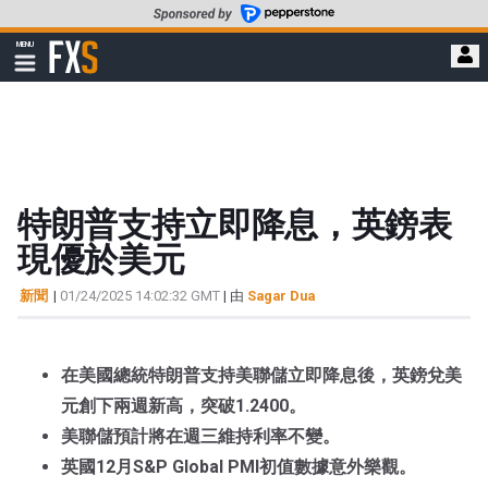
轉
至
FXStreet
MENU
主
顯
示
要
導
內
航
容
特朗普支持立即降息，英鎊表
現優於美元
新聞
|
01/24/2025 14:02:32 GMT
| 由
Sagar Dua
在美國總統特朗普支持美聯儲立即降息後，英鎊兌美
元創下兩週新高，突破1.2400。
美聯儲預計將在週三維持利率不變。
英國12月S&P Global PMI初值數據意外樂觀。