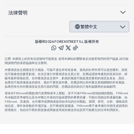
法律聲明
繁體中文
版權©2026 FOREXSTREET S.L.版權所有
註釋: 本網頁上的所有信息隨時可能更改. 使用本網站的瀏覽者必須接受我們的用戶協議. 請仔細
閱讀我們的保密協議和合法聲明。
外匯保證金交易隱含巨大風險，可能不適合所有投資者。過高的杠桿作用可以使您獲利，當然
也可能會使您蒙受虧損。在決定進行外匯保證金交易之前，您應該謹慎考慮您的投資目的，經
驗等級和冒險欲望。在外匯保證金交易中，虧損的風險可能超過您最初的保證金資金，因此，
如果您不能承擔資金的損失，最好不要投資外匯。您應該明白與外匯交易相關聯的所有風險，
如果您有任何外匯保證金交易方面的問題，您應該咨詢與自己無利益關系的金融顧問。
發表在FXStreet的觀點僅代表撰稿者本人觀點，並不代表FXStreet或他組織的觀點。FXStreet
尚未驗證其準確性以及任何獨立作者的評論或聲明的事實依據：可能出現錯誤和遺漏現象。由
FXStreet、其雇員、合作夥伴或撰稿者提供給本站的任何觀點、新聞、研究、分析、價格或其
他信息，僅作為壹般的市場評論，並不構成投資建議。FXStreet將不會承擔任何損失或損害的
賠償責任，包括但不限於因直接或間接使用或依賴這些信息而可能產生的任何利潤損失。