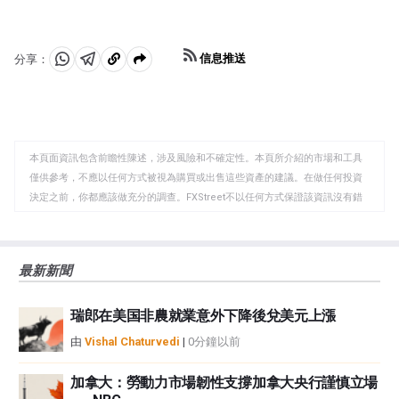
信息推送
分享：
分
分
複
享
享
製
至
至
到
WhatsApp
Telegram
剪
本頁面資訊包含前瞻性陳述，涉及風險和不確定性。本頁所介紹的市場和工具
貼
僅供參考，不應以任何方式被視為購買或出售這些資產的建議。在做任何投資
板
決定之前，你都應該做充分的調查。FXStreet不以任何方式保證該資訊沒有錯
誤、錯誤或重大錯報。它也不保證這些資料是及時的。在公開市場投資涉及很
大的風險，包括損失全部或部分投資，以及精神上的痛苦。所有與投資有關的
風險、損失和成本，包括本金的全部損失，均由您負責。本文僅代表作者個人
最新新聞
觀點，並不代表FXStreet或其廣告商的官方政策或立場。作者不對本頁連結的
資訊負責。
瑞郎在美国非農就業意外下降後兌美元上漲
如果文章正文中沒有明確提到，在撰寫本文時，作者在本文中提到的任何股票
中都沒有頭寸，也沒有與文中提到的任何公司有業務關係。除了FXStreet，作
由
Vishal Chaturvedi
|
0分鐘以前
者沒有收到撰寫這篇文章的報酬。
FXStreet和作者不提供個性化的建議。作者對該資訊的準確性、完整性或適用
加拿大：勞動力市場韌性支撐加拿大央行謹慎立場
性不作任何陳述。FXStreet和作者將不承擔任何錯誤，遺漏或任何損失，傷害