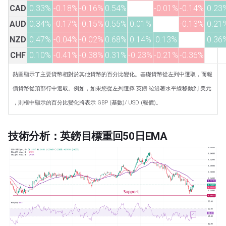
CAD
0.33%
-0.18%
-0.16%
0.54%
-0.01%
-0.14%
0.23
AUD
0.34%
-0.17%
-0.15%
0.55%
0.01%
-0.13%
0.21
NZD
0.47%
-0.04%
-0.02%
0.68%
0.14%
0.13%
0.36
CHF
0.10%
-0.41%
-0.38%
0.31%
-0.23%
-0.21%
-0.36%
熱圖顯示了主要貨幣相對於其他貨幣的百分比變化。基礎貨幣從左列中選取，而報
價貨幣從頂部行中選取。例如，如果您從左列選擇 英鎊 竝沿著水平線移動到 美元
，則框中顯示的百分比變化將表示 GBP (基數)/ USD (報價)。
技術分析：英鎊目標重回50日EMA