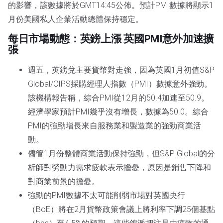
的影響，該數據將於GMT14:45公佈。預計PMI數據將顯示1
月份美國私人企業活動總體保持穩定。
每日市場動態：英鎊上漲 英國PMI意外加速擴
張
週五，英鎊兌主要貨幣對走強，因為英國1月初值S&P
Global/CIPS採購經理人指數（PMI）數據意外強勁。
該機構報告稱，綜合PMI從12月的50.4加速至50.9。
經濟學家預計PMI幾乎沒有增長，數據為50.0。綜合
PMI的強勁增長來自服務業和製造業的強勁商業活
動。
儘管1月份整體商業活動保持強勁，但S&P Global的分
析師對勞動力需求疲軟表示擔憂，原因是銷售下降和
對商業前景的擔憂。
強勁的PMI數據不太可能削弱市場對英國央行
（BoE）將在2月貨幣政策會議上將利率下調25個基點