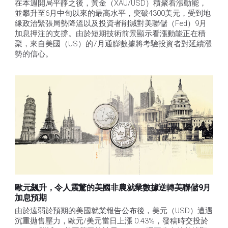
在本週開局平靜之後，黃金（XAU/USD）積聚看漲動能，
並攀升至6月中旬以來的最高水平，突破4300美元，受到地
緣政治緊張局勢降溫以及投資者削減對美聯儲（Fed）9月
加息押注的支撐。由於短期技術前景顯示看漲動能正在積
聚，來自美國（US）的7月通膨數據將考驗投資者對延續漲
勢的信心。 
歐元飆升，令人震驚的美國非農就業數據逆轉美聯儲9月
加息預期
由於遠弱於預期的美國就業報告公布後，美元（USD）遭遇
沉重拋售壓力，歐元/美元當日上漲 0.43%，發稿時交投於 