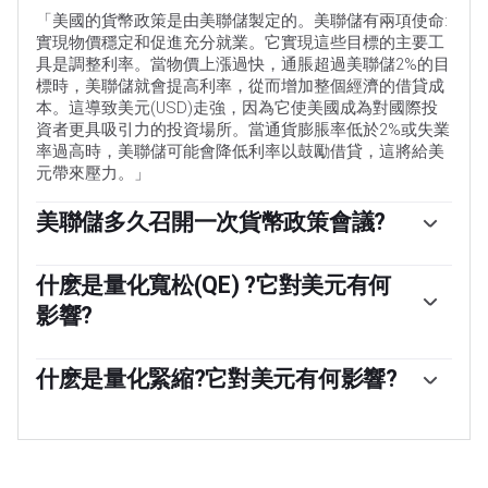
「美國的貨幣政策是由美聯儲製定的。美聯儲有兩項使命:
實現物價穩定和促進充分就業。它實現這些目標的主要工
具是調整利率。當物價上漲過快，通脹超過美聯儲2%的目
標時，美聯儲就會提高利率，從而增加整個經濟的借貸成
本。這導致美元(USD)走強，因為它使美國成為對國際投
資者更具吸引力的投資場所。當通貨膨脹率低於2%或失業
率過高時，美聯儲可能會降低利率以鼓勵借貸，這將給美
元帶來壓力。」
美聯儲多久召開一次貨幣政策會議?
美聯儲每年召開八次政策會議，由聯邦公開市場委員會
(FOMC)評估經濟狀況並做出貨幣政策決定。聯邦公開市場
什麽是量化寬松(QE) ?它對美元有何
委員會由12名美聯儲官員參加，其中包括7名理事會成
影響?
員、紐約聯邦儲備銀行行長，以及其余11名地區儲備銀行
行長中的4名，這些地區儲備銀行行長的任期為一年，輪
「在極端情況下，美聯儲可能會采取量化寬松政策(QE)。
流擔任。」
量化寬松是美聯儲在陷入困境的金融體系中大幅增加信貸
什麽是量化緊縮?它對美元有何影響?
流動的過程。這是一種非標準的政策措施，在危機或通脹
量化緊縮(QT)是量化寬松的反向過程，即美聯儲停止從金
極低時使用。這是美聯儲在2008年金融危機期間的首選武
融機構購買債券，不再將其持有的到期債券的本金再投資
器。它涉及到美聯儲印刷更多的美元，並用這些美元從金
於購買新債券。這通常對美元的價值是有利的。
融機構購買高評級債券。量化寬松通常會削弱美元。」