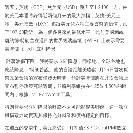
週五，英鎊（GBP）兌美元（USD）跳升至1.2400上方。由
於美元本週將錄得近兩個月來的最大跌幅，英鎊/美元上
漲。美元指數（DXY）追蹤美元兌六種主要貨幣的價值，跌
至107.60附近，為一個多月來的最低水平，此前美國總統
唐納德·特朗普在週四的世界經濟論壇（WEF）上表示需要
美聯儲（Fed）立即降息。
"隨著油價下跌，我將要求立即降息，同樣地，全球各地也
應該降息，"特朗普說。他的言論距離美聯儲1月29日首次貨
幣政策會議的宣布僅幾天時間，預計美聯儲將在此次會議上
宣布暫停政策寬鬆週期，並將利率維持在4.25%-4.50%的區
間內，根據CME FedWatch工具。
特朗普要求立即降息的呼籲不太可能影響美聯儲，這一獨立
機構致力於實現其保持充分就業和價格穩定的目標。
在週五的交易中，美元將受到1月初值S&P Global PMI數據