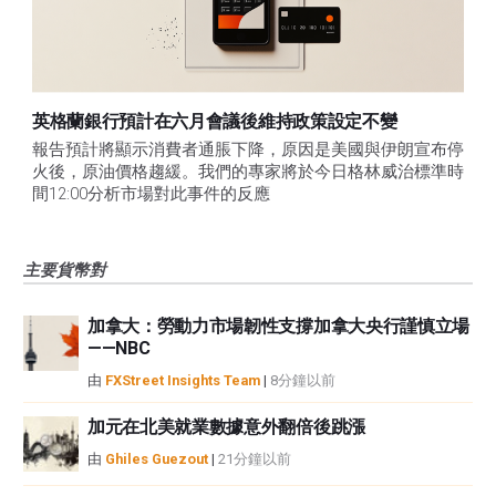
英格蘭銀行預計在六月會議後維持政策設定不變
報告預計將顯示消費者通脹下降，原因是美國與伊朗宣布停
火後，原油價格趨緩。我們的專家將於今日格林威治標準時
間12:00分析市場對此事件的反應
主要貨幣對
加拿大：勞動力市場韌性支撐加拿大央行謹慎立場
——NBC
由
FXStreet Insights Team
|
8分鐘以前
加元在北美就業數據意外翻倍後跳漲
由
Ghiles Guezout
|
21分鐘以前