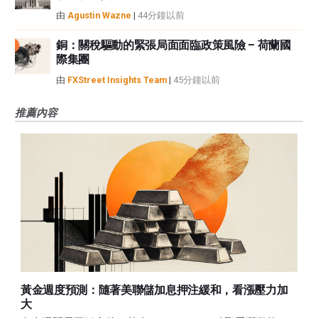
由
Agustin Wazne
|
44分鐘以前
銅：關稅驅動的緊張局面面臨政策風險 – 荷蘭國
際集團
由
FXStreet Insights Team
|
45分鐘以前
推薦內容
黃金週度預測：隨著美聯儲加息押注緩和，看漲壓力加
大