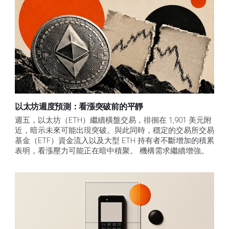
以太坊週度預測：看漲突破前的平靜
週五，以太坊（ETH）繼續橫盤交易，徘徊在 1,901 美元附
近，暗示未來可能出現突破。與此同時，穩定的交易所交易
基金（ETF）資金流入以及大型 ETH 持有者不斷增加的積累
表明，看漲壓力可能正在暗中積聚。 機構需求繼續增強。