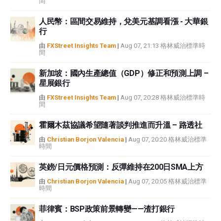
間
者沒有收到撰寫這篇文章的報酬。
FXStreet和作者不提供個性化的建議。作者對該資訊的準確性、完整性或適用
人民幣：區間交易維持，兌美元基調看漲 - 大華銀
性不作任何陳述。FXStreet和作者將不承擔任何錯誤，遺漏或任何損失，傷害
行
或損害由此資訊及其顯示或使用引起的。錯誤和遺漏除外。本文作者和
FXStreet並非註冊投資顧問，本文內容無意提供任何投資建議。
由
FXStreet Insights Team
|
Aug 07, 21:13 格林威治標準時
間
新加坡：國內生產總值（GDP）修正和預測上調 –
星展銀行
由
FXStreet Insights Team
|
Aug 07, 20:28 格林威治標準時
間
霍爾木茲協議希望隨著談判推進而升溫 – 路透社
由
Christian Borjon Valencia
|
Aug 07, 20:20 格林威治標準
時間
英鎊/日元價格預測：反彈維持在200日SMA上方
由
Christian Borjon Valencia
|
Aug 07, 20:05 格林威治標準
時間
菲律賓：BSP政策前景轉變——渣打銀行