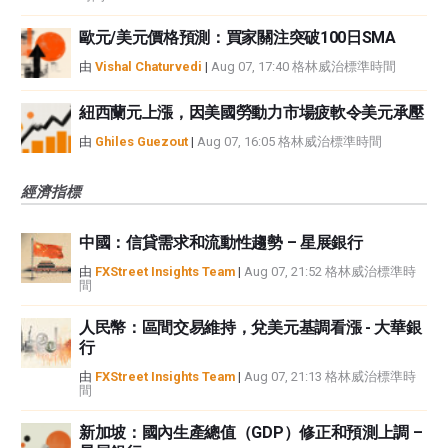
歐元/美元價格預測：買家關注突破100日SMA
由
Vishal Chaturvedi
|
Aug 07, 17:40 格林威治標準時間
紐西蘭元上漲，因美國勞動力市場疲軟令美元承壓
由
Ghiles Guezout
|
Aug 07, 16:05 格林威治標準時間
經濟指標
中國：信貸需求和流動性趨勢 – 星展銀行
由
FXStreet Insights Team
|
Aug 07, 21:52 格林威治標準時
間
人民幣：區間交易維持，兌美元基調看漲 - 大華銀
行
由
FXStreet Insights Team
|
Aug 07, 21:13 格林威治標準時
間
新加坡：國內生產總值（GDP）修正和預測上調 –