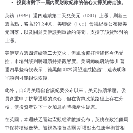
投資者對下一屆內閣財政紀律的信心支撐英鎊走強。
英鎊（GBP）週四連續第二天兌美元（USD）上漲，刷新三
週高點，略高於1.3400。美聯儲（Fed）會議紀要公布後美
元回落，以及關於美伊談判重啟的傳聞，支撐了該貨幣對的
上漲。
美伊雙方週四連續第二天交火，但風險偏好情緒迄今仍受
控，市場對談判將繼續持樂觀態度。美國總統唐納德·川普
週四早些時候表示，德黑蘭"非常渴望達成協議"，這表明和
平談判可能很快恢復。
此外，自6月美聯儲會議紀要公布以來，美元持續承壓。委
員會重申了抗擊通脹的決心，但在貨幣政策路徑上存在分
歧，使投資者對下一次加息的時機產生疑慮。
在英國，本週缺乏關鍵宏觀經濟數據公布，英鎊在政治僵局
中保持積極走勢。被視為接替基爾·斯塔默出任唐寧街首相