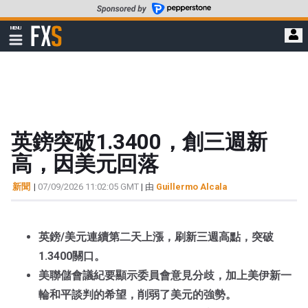
轉
至
FXStreet
MENU
主
顯
示
要
導
內
航
容
英鎊突破1.3400，創三週新
高，因美元回落
新聞
|
07/09/2026 11:02:05 GMT
| 由
Guillermo Alcala
英鎊/美元連續第二天上漲，刷新三週高點，突破
1.3400關口。
美聯儲會議紀要顯示委員會意見分歧，加上美伊新一
輪和平談判的希望，削弱了美元的強勢。