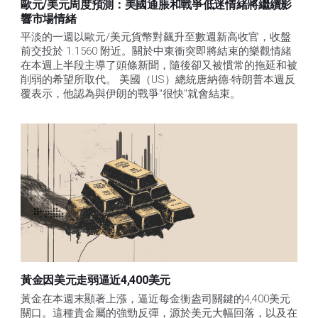
歐元/美元周度預測：美國通脹和戰爭低迷情緒將繼續影
響市場情緒
平淡的一週以歐元/美元貨幣對飆升至數週新高收官，收盤
前交投於 1.1560 附近。關於中東衝突即將結束的樂觀情緒
在本週上半段主導了頭條新聞，隨後卻又被慣常的拖延和被
削弱的希望所取代。 美國（US）總統唐納德-特朗普本週反
覆表示，他認為與伊朗的戰爭"很快"就會結束。
黃金因美元走弱逼近4,400美元
黃金在本週末顯著上漲，逼近每金衡盎司關鍵的4,400美元
關口。這種貴金屬的強勁反彈，源於美元大幅回落，以及在