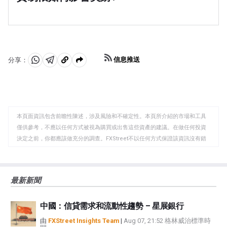
以影響英鎊的走勢。強勁的經濟有利於英鎊。這不僅會吸
貸的成本。這總體上對英鎊有利，因為更高的利率使英國
「英鎊的另一個重要數據是貿易帳。該指標衡量的是一個
引更多的外國投資，還可能鼓勵英國央行提高利率，這將
成為對全球投資者更具吸引力的投資場所。當通脹降得太
國家在一定時期內出口收入與進口支出之間的差額。如果
直接推高英鎊。否則，如果經濟數據疲軟，英鎊可能會下
低時，這是經濟增長放緩的跡象。在這種情況下，英國央
一個國家生產非常受歡迎的出口產品，其貨幣將純粹受益
跌。」
行將考慮降低利率以降低信貸成本，這樣企業就會借入更
於尋求購買這些商品的外國買家所創造的額外需求。因
多資金，投資於促進增長的項目。」
此，凈貿易余額為正會使貨幣走強，反之亦然。」
信息推送
分享：
分
分
複
享
享
製
至
至
到
WhatsApp
Telegram
剪
本頁面資訊包含前瞻性陳述，涉及風險和不確定性。本頁所介紹的市場和工具
貼
僅供參考，不應以任何方式被視為購買或出售這些資產的建議。在做任何投資
板
決定之前，你都應該做充分的調查。FXStreet不以任何方式保證該資訊沒有錯
誤、錯誤或重大錯報。它也不保證這些資料是及時的。在公開市場投資涉及很
大的風險，包括損失全部或部分投資，以及精神上的痛苦。所有與投資有關的
風險、損失和成本，包括本金的全部損失，均由您負責。本文僅代表作者個人
最新新聞
觀點，並不代表FXStreet或其廣告商的官方政策或立場。作者不對本頁連結的
資訊負責。
中國：信貸需求和流動性趨勢 – 星展銀行
如果文章正文中沒有明確提到，在撰寫本文時，作者在本文中提到的任何股票
中都沒有頭寸，也沒有與文中提到的任何公司有業務關係。除了FXStreet，作
由
FXStreet Insights Team
|
Aug 07, 21:52 格林威治標準時