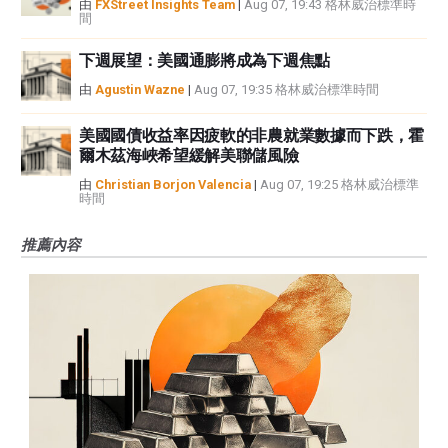
由
FXStreet Insights Team
|
Aug 07, 19:43 格林威治標準時
間
下週展望：美國通膨將成為下週焦點
由
Agustin Wazne
|
Aug 07, 19:35 格林威治標準時間
美國國債收益率因疲軟的非農就業數據而下跌，霍
爾木茲海峽希望緩解美聯儲風險
由
Christian Borjon Valencia
|
Aug 07, 19:25 格林威治標準
時間
推薦內容