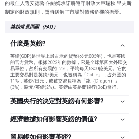
的最佳人選安德魯·伯納姆承諾將遵守財政大臣瑞秋·里夫斯
制定的財政規則，暫時緩解了市場對債務危機的擔憂。
英鎊常見問題（FAQ）
什麽是英鎊?
英鎊(GBP)是世界上最古老的貨幣(公元886年)，也是英國
的官方貨幣。根據2022年的數據，它是全球第四大外匯交
易單位，占所有交易的12%，平均每天6300億美元。它的
主要交易對是英鎊/美元，也被稱為「Cable」，占外匯的
11%，英鎊/日元，或被交易員稱為「龍（Dragon）」
(3%)，歐元/英鎊(2%)。英鎊由英格蘭銀行(BoE)發行。
英國央行的決定對英鎊有何影響?
「影響英鎊價值的唯一最重要的因素是英格蘭銀行決定的
貨幣政策。英國央行的決定是基於它是否實現了「物價穩
經濟數據如何影響英鎊的價值?
定」的主要目標——穩定在2%左右的通脹率。實現這一目
「公布的數據可以衡量經濟的健康狀況，並可能影響英鎊
標的主要工具是調整利率。當通脹過高時，英國央行將試
的價值。GDP、製造業和服務業pmi以及就業等指標都可
貿易帳如何影響英鎊?
圖通過提高利率來控製通脹，從而提高個人和企業獲得信