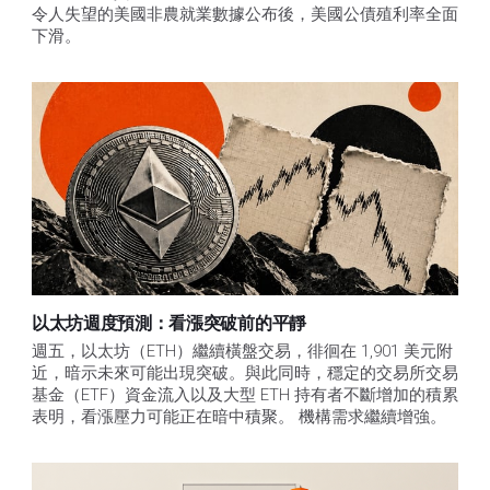
令人失望的美國非農就業數據公布後，美國公債殖利率全面
下滑。
以太坊週度預測：看漲突破前的平靜
週五，以太坊（ETH）繼續橫盤交易，徘徊在 1,901 美元附
近，暗示未來可能出現突破。與此同時，穩定的交易所交易
基金（ETF）資金流入以及大型 ETH 持有者不斷增加的積累
表明，看漲壓力可能正在暗中積聚。 機構需求繼續增強。