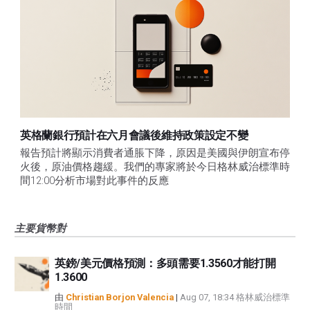
英格蘭銀行預計在六月會議後維持政策設定不變
報告預計將顯示消費者通脹下降，原因是美國與伊朗宣布停
火後，原油價格趨緩。我們的專家將於今日格林威治標準時
間12:00分析市場對此事件的反應
主要貨幣對
英鎊/美元價格預測：多頭需要1.3560才能打開
1.3600
由
Christian Borjon Valencia
|
Aug 07, 18:34 格林威治標準
時間