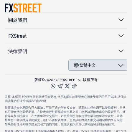
關於我們
FXStreet
法律聲明
繁體中文
版權©2026 FOREXSTREET S.L.版權所有
註釋: 本網頁上的所有信息隨時可能更改. 使用本網站的瀏覽者必須接受我們的用戶協議. 請仔細
閱讀我們的保密協議和合法聲明。
外匯保證金交易隱含巨大風險，可能不適合所有投資者。過高的杠桿作用可以使您獲利，當然
也可能會使您蒙受虧損。在決定進行外匯保證金交易之前，您應該謹慎考慮您的投資目的，經
驗等級和冒險欲望。在外匯保證金交易中，虧損的風險可能超過您最初的保證金資金，因此，
如果您不能承擔資金的損失，最好不要投資外匯。您應該明白與外匯交易相關聯的所有風險，
如果您有任何外匯保證金交易方面的問題，您應該咨詢與自己無利益關系的金融顧問。
發表在FXStreet的觀點僅代表撰稿者本人觀點，並不代表FXStreet或他組織的觀點。FXStreet