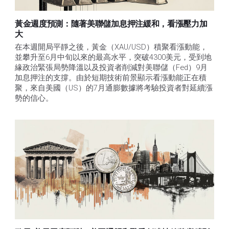
黃金週度預測：隨著美聯儲加息押注緩和，看漲壓力加
大
在本週開局平靜之後，黃金（XAU/USD）積聚看漲動能，
並攀升至6月中旬以來的最高水平，突破4300美元，受到地
緣政治緊張局勢降溫以及投資者削減對美聯儲（Fed）9月
加息押注的支撐。由於短期技術前景顯示看漲動能正在積
聚，來自美國（US）的7月通膨數據將考驗投資者對延續漲
勢的信心。 