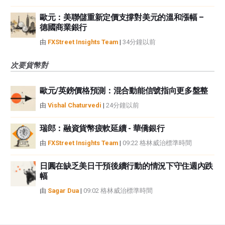
歐元：美聯儲重新定價支撐對美元的溫和漲幅 –
德國商業銀行
由
FXStreet Insights Team
|
34分鐘以前
次要貨幣對
歐元/英鎊價格預測：混合動能信號指向更多盤整
由
Vishal Chaturvedi
|
24分鐘以前
瑞郎：融資貨幣疲軟延續 - 華僑銀行
由
FXStreet Insights Team
|
09:22 格林威治標準時間
日圓在缺乏美日干預後續行動的情況下守住週內跌
幅
由
Sagar Dua
|
09:02 格林威治標準時間