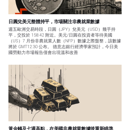
日圓兌美元整體持平，市場關注非農就業數據
週五歐洲交易時段，日圓（JPY）兌美元（USD）幾乎持
平，交投於 158.42 附近。美元/日圓在投資者等待美國
（US）7 月份非農就業人數（NFP）數據之際盤整，該數據
將於 GMT12:30 公布。 德意志銀行經濟學家預計，今日美
國勞動力市場報告僅會出現溫和改善
黃金觸及七週高點，在美國非農就業數據後重新瞄準