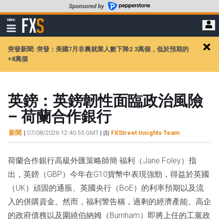
轉
至
FXStreet
MENU
主
顯
示
要
導
內
突發新聞: 突發：美國7月非農就業人數下降2.3萬個，低於預期的
航
Clos
容
+8萬個
alert
英鎊：英鎊韌性面臨政治風險
– 荷蘭合作銀行
新聞
|
07/08/2026 12:40:55 GMT
| 由
FXStreet Insights Team
荷蘭合作銀行高級外匯策略師簡·福利（Jane Foley）指
出，英鎊（GBP）今年在G10貨幣中表現強勁，得益於英國
（UK）頑固的通脹、英國央行（BoE）的利率預期以及流
入的併購資金。然而，福利警告稱，過剩的經濟產能、高企
的政府債務以及圍繞伯納姆（Burnham）即將上任的工黨政