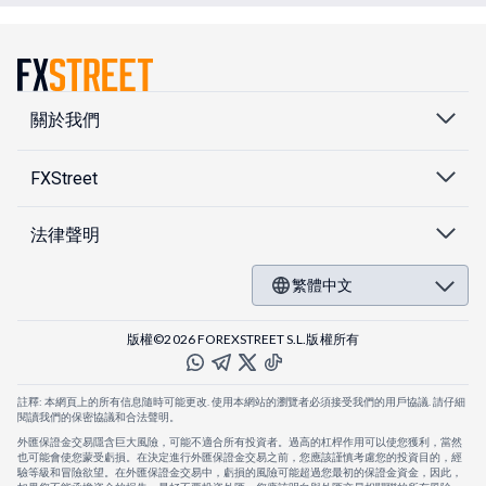
關於我們
FXStreet
法律聲明
繁體中文
版權©2026 FOREXSTREET S.L.版權所有
註釋: 本網頁上的所有信息隨時可能更改. 使用本網站的瀏覽者必須接受我們的用戶協議. 請仔細
閱讀我們的保密協議和合法聲明。
外匯保證金交易隱含巨大風險，可能不適合所有投資者。過高的杠桿作用可以使您獲利，當然
也可能會使您蒙受虧損。在決定進行外匯保證金交易之前，您應該謹慎考慮您的投資目的，經
驗等級和冒險欲望。在外匯保證金交易中，虧損的風險可能超過您最初的保證金資金，因此，