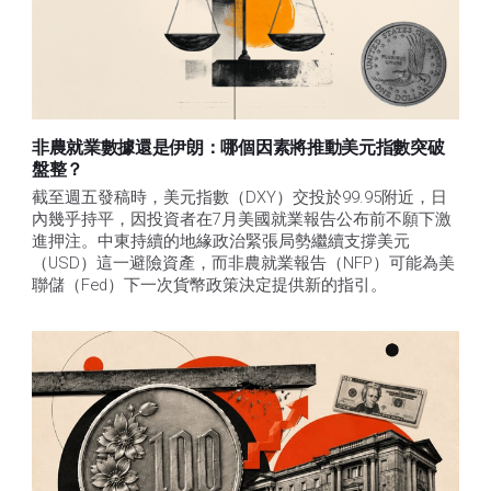
非農就業數據還是伊朗：哪個因素將推動美元指數突破
盤整？
截至週五發稿時，美元指數（DXY）交投於99.95附近，日
內幾乎持平，因投資者在7月美國就業報告公布前不願下激
進押注。中東持續的地緣政治緊張局勢繼續支撐美元
（USD）這一避險資產，而非農就業報告（NFP）可能為美
聯儲（Fed）下一次貨幣政策決定提供新的指引。