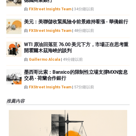
德國商業銀行
由
FXStreet Insights Team
|
34分鐘以前
美元：美聯儲收緊風險令前景維持看漲 - 華僑銀行
由
FXStreet Insights Team
|
48分鐘以前
WTI 原油回落至 76.00 美元下方，市場正在思考重
開霍爾木茲海峽的談判
由
Guillermo Alcala
|
49分鐘以前
墨西哥比索：Banxico的限制性立場支撐MXN套息
交易 - 荷蘭合作銀行
由
FXStreet Insights Team
|
57分鐘以前
推薦內容