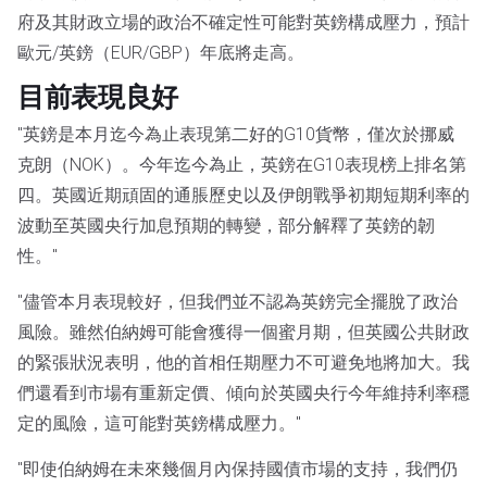
府及其財政立場的政治不確定性可能對英鎊構成壓力，預計
歐元/英鎊（EUR/GBP）年底將走高。
目前表現良好
"英鎊是本月迄今為止表現第二好的G10貨幣，僅次於挪威
克朗（NOK）。今年迄今為止，英鎊在G10表現榜上排名第
四。英國近期頑固的通脹歷史以及伊朗戰爭初期短期利率的
波動至英國央行加息預期的轉變，部分解釋了英鎊的韌
性。"
"儘管本月表現較好，但我們並不認為英鎊完全擺脫了政治
風險。雖然伯納姆可能會獲得一個蜜月期，但英國公共財政
的緊張狀況表明，他的首相任期壓力不可避免地將加大。我
們還看到市場有重新定價、傾向於英國央行今年維持利率穩
定的風險，這可能對英鎊構成壓力。"
"即使伯納姆在未來幾個月內保持國債市場的支持，我們仍