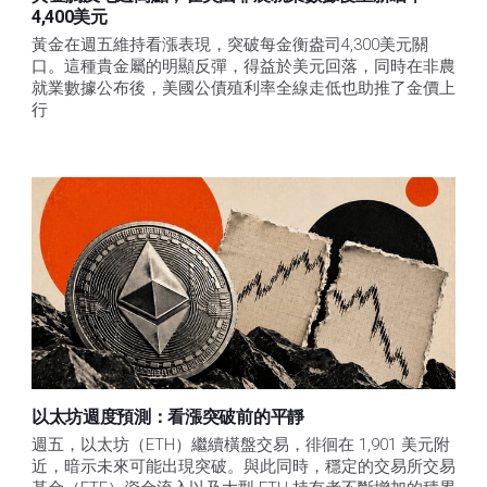
4,400美元
黃金在週五維持看漲表現，突破每金衡盎司4,300美元關
口。這種貴金屬的明顯反彈，得益於美元回落，同時在非農
就業數據公布後，美國公債殖利率全線走低也助推了金價上
行
以太坊週度預測：看漲突破前的平靜
週五，以太坊（ETH）繼續橫盤交易，徘徊在 1,901 美元附
近，暗示未來可能出現突破。與此同時，穩定的交易所交易