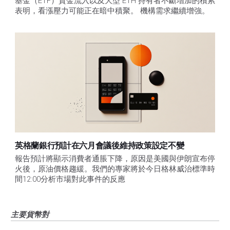
基金（ETF）資金流入以及大型 ETH 持有者不斷增加的積累
表明，看漲壓力可能正在暗中積聚。 機構需求繼續增強。
英格蘭銀行預計在六月會議後維持政策設定不變
報告預計將顯示消費者通脹下降，原因是美國與伊朗宣布停
火後，原油價格趨緩。我們的專家將於今日格林威治標準時
間12:00分析市場對此事件的反應
主要貨幣對