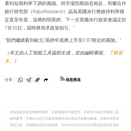
看到短期利率下調的風險。與市場預期加息相反，荷蘭合作
銀行研究部（RaboResearch）認為英國央行將維持利率穩
定直至年底，這將削弱英鎊。下一次英國央行政策會議定於
7月30日，屆時將尋求政策指引。"
"我們繼續看到歐元/英鎊年底將上升至0.87附近的風險。"
（本文由人工智能工具協助生成，並由編輯審核。
了解更
多。
）
信息推送
分享：
分
分
複
享
享
製
至
至
到
WhatsApp
Telegram
剪
本頁面資訊包含前瞻性陳述，涉及風險和不確定性。本頁所介紹的市場和工具
貼
僅供參考，不應以任何方式被視為購買或出售這些資產的建議。在做任何投資
板
決定之前，你都應該做充分的調查。FXStreet不以任何方式保證該資訊沒有錯