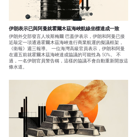
伊朗表示已與阿曼就霍爾木茲海峽航線坐標達成一致
伊朗外交部發言人埃斯梅爾·巴蓋伊表示，伊朗和阿曼已接
近敲定一項通過霍爾木茲海峽進行商業航運的擬議框架，
《衛報》週三報導。 一位海灣高級官員表示，伊朗和阿曼
在週五前就霍爾木茲海峽達成協議的可能性為 50%。 不
過，一名伊朗官員警告稱，這樣的協議不會自動重新開放這
條水道。