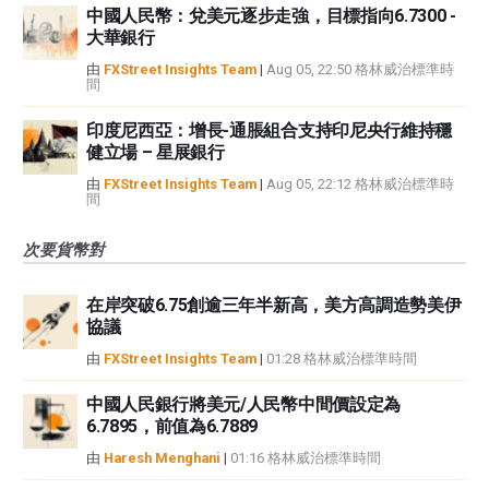
中國人民幣：兌美元逐步走強，目標指向6.7300 -
大華銀行
由
FXStreet Insights Team
|
Aug 05, 22:50 格林威治標準時
間
印度尼西亞：增長-通脹組合支持印尼央行維持穩
健立場 – 星展銀行
由
FXStreet Insights Team
|
Aug 05, 22:12 格林威治標準時
間
次要貨幣對
在岸突破6.75創逾三年半新高，美方高調造勢美伊
協議
由
FXStreet Insights Team
|
01:28 格林威治標準時間
中國人民銀行將美元/人民幣中間價設定為
6.7895，前值為6.7889
由
Haresh Menghani
|
01:16 格林威治標準時間