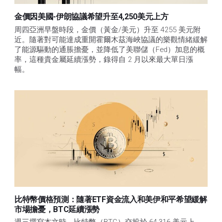
金價因美國-伊朗協議希望升至4,250美元上方
周四亞洲早盤時段，金價（黃金/美元）升至 4255 美元附
近。隨著對可能達成重開霍爾木茲海峽協議的樂觀情緒緩解
了能源驅動的通脹擔憂，並降低了美聯儲（Fed）加息的概
率，這種貴金屬延續漲勢，錄得自 2 月以來最大單日漲
幅。 
比特幣價格預測：隨著ETF資金流入和美伊和平希望緩解
市場擔憂，BTC延續漲勢
週三撰寫本文時，比特幣（BTC）交投於 64,316 美元上