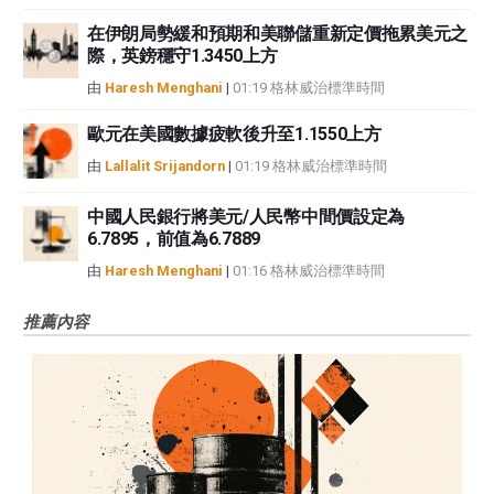
在伊朗局勢緩和預期和美聯儲重新定價拖累美元之
際，英鎊穩守1.3450上方
由
Haresh Menghani
|
01:19 格林威治標準時間
歐元在美國數據疲軟後升至1.1550上方
由
Lallalit Srijandorn
|
01:19 格林威治標準時間
中國人民銀行將美元/人民幣中間價設定為
6.7895，前值為6.7889
由
Haresh Menghani
|
01:16 格林威治標準時間
推薦內容