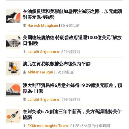
資訊負責。
在油價反彈和美聯儲加息押注減弱之際，加元繼續
如果文章正文中沒有明確提到，在撰寫本文時，作者在本文中提到的任何股票
對美元保持強勢
中都沒有頭寸，也沒有與文中提到的任何公司有業務關係。除了FXStreet，作
者沒有收到撰寫這篇文章的報酬。
由
Haresh Menghani
|
36分鐘以前
FXStreet和作者不提供個性化的建議。作者對該資訊的準確性、完整性或適用
性不作任何陳述。FXStreet和作者將不承擔任何錯誤，遺漏或任何損失，傷害
美國總統唐納德·特朗普政府退還1000億美元“解放
日”關稅
或損害由此資訊及其顯示或使用引起的。錯誤和遺漏除外。本文作者和
FXStreet並非註冊投資顧問，本文內容無意提供任何投資建議。
由
Lallalit Srijandorn
|
39分鐘以前
澳元在貿易帳數據公布後保持平靜
由
Akhtar Faruqui
|
39分鐘以前
澳大利亞貿易帳6月意外錄得19.29億澳元順差，預
期為-11億
由
Lallalit Srijandorn
|
57分鐘以前
在岸突破6.75創逾三年半新高，美方高調造勢美伊
協議
由
FXStreet Insights Team
|
01:28 格林威治標準時間