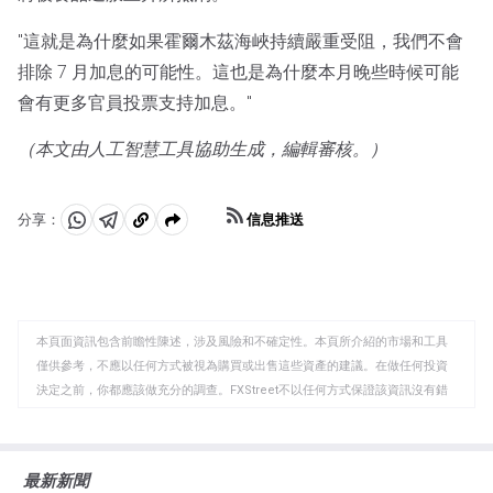
"這就是為什麼如果霍爾木茲海峽持續嚴重受阻，我們不會
排除 7 月加息的可能性。這也是為什麼本月晚些時候可能
會有更多官員投票支持加息。"
（本文由人工智慧工具協助生成，編輯審核。）
信息推送
分享：
分
分
複
享
享
製
至
至
到
WhatsApp
Telegram
剪
本頁面資訊包含前瞻性陳述，涉及風險和不確定性。本頁所介紹的市場和工具
貼
僅供參考，不應以任何方式被視為購買或出售這些資產的建議。在做任何投資
板
決定之前，你都應該做充分的調查。FXStreet不以任何方式保證該資訊沒有錯
誤、錯誤或重大錯報。它也不保證這些資料是及時的。在公開市場投資涉及很
大的風險，包括損失全部或部分投資，以及精神上的痛苦。所有與投資有關的
風險、損失和成本，包括本金的全部損失，均由您負責。本文僅代表作者個人
最新新聞
觀點，並不代表FXStreet或其廣告商的官方政策或立場。作者不對本頁連結的