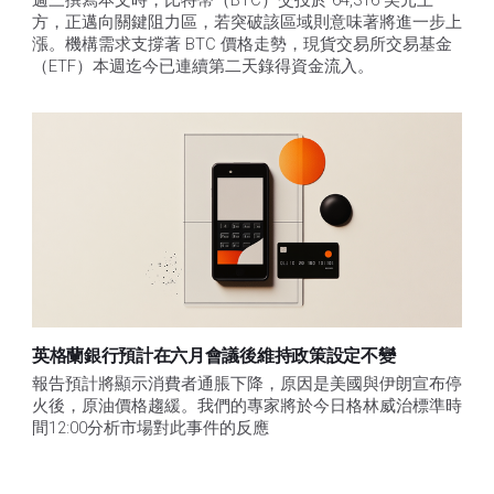
方，正邁向關鍵阻力區，若突破該區域則意味著將進一步上
漲。機構需求支撐著 BTC 價格走勢，現貨交易所交易基金
（ETF）本週迄今已連續第二天錄得資金流入。
英格蘭銀行預計在六月會議後維持政策設定不變
報告預計將顯示消費者通脹下降，原因是美國與伊朗宣布停
火後，原油價格趨緩。我們的專家將於今日格林威治標準時
間12:00分析市場對此事件的反應