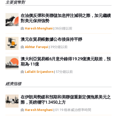
主要貨幣對
在油價反彈和美聯儲加息押注減弱之際，加元繼續
對美元保持強勢
由
Haresh Menghani
|
36分鐘以前
澳元在貿易帳數據公布後保持平靜
由
Akhtar Faruqui
|
39分鐘以前
澳大利亞貿易帳6月意外錄得19.29億澳元順差，預
期為-11億
由
Lallalit Srijandorn
|
57分鐘以前
經濟指標
在伊朗局勢緩和預期和美聯儲重新定價拖累美元之
際，英鎊穩守1.3450上方
由
Haresh Menghani
|
01:19 格林威治標準時間