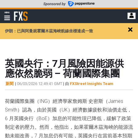
轉
至
FXStreet
MENU
主
顯
示
要
導
內
伊朗：已與阿曼就霍爾木茲海峽航線坐標達成一致
航
Clos
容
alert
英國央行：7月風險因能源供
應依然脆弱 – 荷蘭國際集團
新聞
|
06/03/2026 12:49:41 GMT
| 由
FXStreet Insights Team
荷蘭國際集團（ING）經濟學家詹姆斯·史密斯（James
Smith）認為，由於英國（UK）經濟數據疲軟和油價走低，
6 月英國央行（BoE）加息的可能性現已降低，緩解了政策
制定者的壓力。然而，他指出，如果霍爾木茲海峽的能源流
動未能改善，7 月加息仍有可能，英國央行在當前基本預期