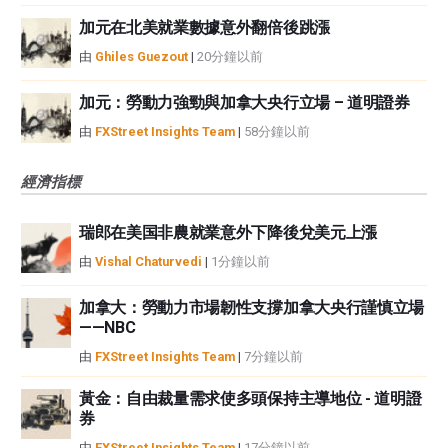
加元在北美就業數據意外翻倍後跳漲
由
Ghiles Guezout
|
20分鐘以前
加元：勞動力強勁與加拿大央行立場 – 道明證券
由
FXStreet Insights Team
|
58分鐘以前
經濟指標
瑞郎在美国非農就業意外下降後兌美元上漲
由
Vishal Chaturvedi
|
1分鐘以前
加拿大：勞動力市場韌性支撐加拿大央行謹慎立場
——NBC
由
FXStreet Insights Team
|
7分鐘以前
黃金：自由裁量需求使多頭保持主導地位 - 道明證
券
由
FXStreet Insights Team
|
17分鐘以前