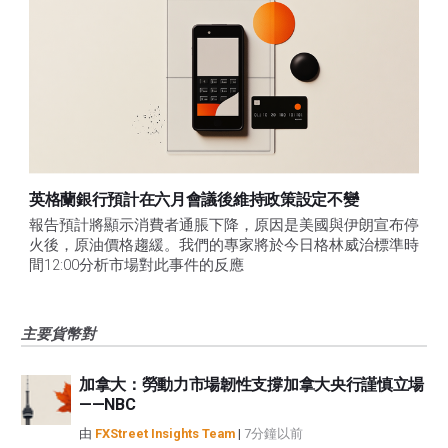
英格蘭銀行預計在六月會議後維持政策設定不變
報告預計將顯示消費者通脹下降，原因是美國與伊朗宣布停
火後，原油價格趨緩。我們的專家將於今日格林威治標準時
間12:00分析市場對此事件的反應
主要貨幣對
加拿大：勞動力市場韌性支撐加拿大央行謹慎立場
——NBC
由
FXStreet Insights Team
|
7分鐘以前