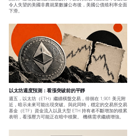
令人失望的美國非農就業數據公布後，美國公債殖利率全面
下滑。
以太坊週度預測：看漲突破前的平靜
週五，以太坊（ETH）繼續橫盤交易，徘徊在 1,901 美元附
近，暗示未來可能出現突破。與此同時，穩定的交易所交易
基金（ETF）資金流入以及大型 ETH 持有者不斷增加的積累
表明，看漲壓力可能正在暗中積聚。 機構需求繼續增強。