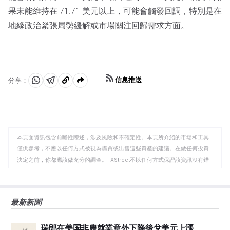
果未能維持在 71.71 美元以上，可能會觸發回調，特別是在
地緣政治緊張局勢緩解或市場關注回歸需求方面。
信息推送
分享：
分
分
複
享
享
製
至
至
到
WhatsApp
Telegram
剪
本頁面資訊包含前瞻性陳述，涉及風險和不確定性。本頁所介紹的市場和工具
貼
僅供參考，不應以任何方式被視為購買或出售這些資產的建議。在做任何投資
板
決定之前，你都應該做充分的調查。FXStreet不以任何方式保證該資訊沒有錯
誤、錯誤或重大錯報。它也不保證這些資料是及時的。在公開市場投資涉及很
大的風險，包括損失全部或部分投資，以及精神上的痛苦。所有與投資有關的
風險、損失和成本，包括本金的全部損失，均由您負責。本文僅代表作者個人
最新新聞
觀點，並不代表FXStreet或其廣告商的官方政策或立場。作者不對本頁連結的
資訊負責。
瑞郎在美国非農就業意外下降後兌美元上漲
如果文章正文中沒有明確提到，在撰寫本文時，作者在本文中提到的任何股票