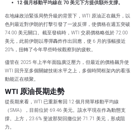
12 個月移動平均線在 70 美元下方提供額外支撐。
在地緣政治緊張局勢升級的背景下，WTI 原油正在飆升，以
色列最近對伊朗的打擊引發了一波反彈，使價格在週五突破
74.00 美元關口。截至發稿時，WTI 交易價格略低於 72.00
美元，此前伊朗以導彈轟炸作出回應，使 6 月的漲幅接近
20%，扭轉了今年早些時候觀察到的疲軟。
儘管在 2025 年上半年面臨廣泛壓力，但最近的價格飆升使
WTI 回升至多個關鍵技術水平之上，多個時間框架內的看漲
動能正在積聚。
WTI 原油長期走勢
從長期來看，WTI 已重新奪回 12 個月簡單移動平均線
（SMA），目前位於 69.46 美元。該水平現在作為動態支
撐。上方，23.6% 斐波那契回撤位於 71.71 美元，形成阻
力。