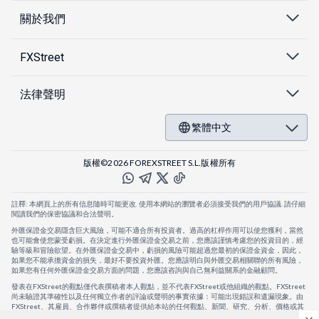
關於我們
FXStreet
法律聲明
繁體中文
版權©2026 FOREXSTREET S.L.版權所有
註釋: 本網頁上的所有信息隨時可能更改. 使用本網站的瀏覽者必須接受我們的用戶協議. 請仔細
閱讀我們的保密協議和合法聲明。
外匯保證金交易隱含巨大風險，可能不適合所有投資者。過高的杠桿作用可以使您獲利，當然
也可能會使您蒙受虧損。在決定進行外匯保證金交易之前，您應該謹慎考慮您的投資目的，經
驗等級和冒險欲望。在外匯保證金交易中，虧損的風險可能超過您最初的保證金資金，因此，
如果您不能承擔資金的損失，最好不要投資外匯。您應該明白與外匯交易相關聯的所有風險，
如果您有任何外匯保證金交易方面的問題，您應該咨詢與自己無利益關系的金融顧問。
發表在FXStreet的觀點僅代表撰稿者本人觀點，並不代表FXStreet或他組織的觀點。FXStreet
尚未驗證其準確性以及任何獨立作者的評論或聲明的事實依據：可能出現錯誤和遺漏現象。由
FXStreet、其雇員、合作夥伴或撰稿者提供給本站的任何觀點、新聞、研究、分析、價格或其
他信息，僅作為壹般的市場評論，並不構成投資建議。FXStreet將不會承擔任何損失或損害的