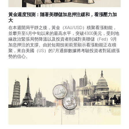
黃金週度預測：隨著美聯儲加息押注緩和，看漲壓力加
大
在本週開局平靜之後，黃金（XAU/USD）積聚看漲動能，
並攀升至6月中旬以來的最高水平，突破4300美元，受到地
緣政治緊張局勢降溫以及投資者削減對美聯儲（Fed）9月
加息押注的支撐。由於短期技術前景顯示看漲動能正在積
聚，來自美國（US）的7月通膨數據將考驗投資者對延續漲
勢的信心。 