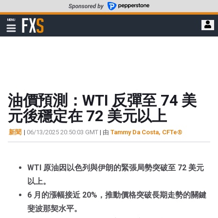
轉
至
FXStreet
MENU
主
顯
示
要
導
內
航
容
油價預測：WTI 反彈至 74 美
元後穩定在 72 美元以上
新聞
|
06/13/2025 20:50:03 GMT
| 由
Tammy Da Costa, CFTe®
WTI 原油因以色列與伊朗的緊張局勢突破至 72 美元
以上。
6 月的漲幅接近 20%，推動價格突破長期走勢的關鍵
斐波那契水平。