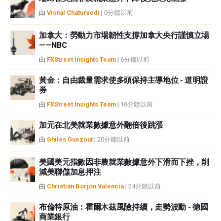
中都沒有頭寸，也沒有與文中提到的任何公司有業務關係。除了FXStreet，作
由
Vishal Chaturvedi
|
0分鐘以前
者沒有收到撰寫這篇文章的報酬。
FXStreet和作者不提供個性化的建議。作者對該資訊的準確性、完整性或適用
加拿大：勞動力市場韌性支撐加拿大央行謹慎立場
性不作任何陳述。FXStreet和作者將不承擔任何錯誤，遺漏或任何損失，傷害
——NBC
或損害由此資訊及其顯示或使用引起的。錯誤和遺漏除外。本文作者和
由
FXStreet Insights Team
|
6分鐘以前
FXStreet並非註冊投資顧問，本文內容無意提供任何投資建議。
黃金：自由裁量需求使多頭保持主導地位 - 道明證
券
由
FXStreet Insights Team
|
16分鐘以前
加元在北美就業數據意外翻倍後跳漲
由
Ghiles Guezout
|
20分鐘以前
美國美元指數因非農就業數據意外下滑而下挫，削
減美聯儲加息押注
由
Christian Borjon Valencia
|
24分鐘以前
布倫特原油：霍爾木茲風險持續，走勢波動 - 德國
商業銀行