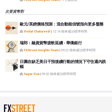
次要貨幣對
歐元/英鎊價格預測：混合動能信號指向更多盤整
由
Vishal Chaturvedi
|
12:16 格林威治標準時間
瑞郎：融資貨幣疲軟延續 - 華僑銀行
由
FXStreet Insights Team
|
09:22 格林威治標準時間
日圓在缺乏美日干預後續行動的情況下守住週內跌
幅
由
Sagar Dua
|
09:02 格林威治標準時間