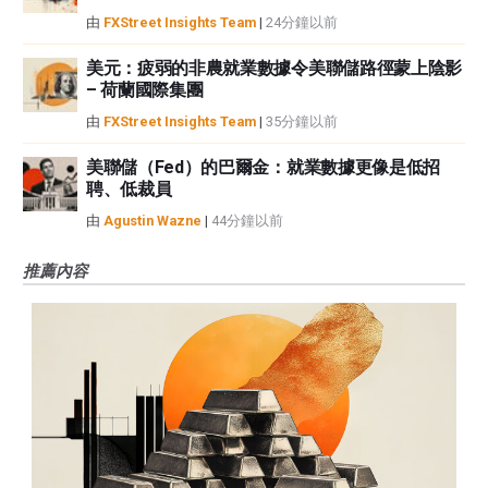
由
FXStreet Insights Team
|
24分鐘以前
美元：疲弱的非農就業數據令美聯儲路徑蒙上陰影
– 荷蘭國際集團
由
FXStreet Insights Team
|
35分鐘以前
美聯儲（Fed）的巴爾金：就業數據更像是低招
聘、低裁員
由
Agustin Wazne
|
44分鐘以前
推薦內容