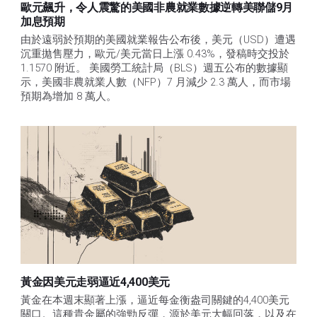
歐元飆升，令人震驚的美國非農就業數據逆轉美聯儲9月
加息預期
由於遠弱於預期的美國就業報告公布後，美元（USD）遭遇
沉重拋售壓力，歐元/美元當日上漲 0.43%，發稿時交投於 
1.1570 附近。 美國勞工統計局（BLS）週五公布的數據顯
示，美國非農就業人數（NFP）7 月減少 2.3 萬人，而市場
預期為增加 8 萬人。
黃金因美元走弱逼近4,400美元
黃金在本週末顯著上漲，逼近每金衡盎司關鍵的4,400美元
關口。這種貴金屬的強勁反彈，源於美元大幅回落，以及在