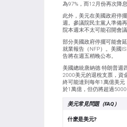
為97%，而12月份再次降
此外，美元在美國政府停
週。參議院民主黨人準備
院本週末不太可能召開會
部分美國政府停擺可能會延
就業報告（NFP）。美國I
告將在週五稍晚公布。
美國總統唐納德·特朗普週
2000美元的退稅支票，
終可能達到每年1萬億美元
於1萬億，但仍將超過500
美元常見問題（FAQ）
什麽是美元?