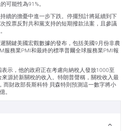
息的可能性為91%。
擺持續的擔憂中進一步下跌。停擺預計將延續到下
再次投票反對共和黨支持的短期撥款法案，且參議
議。
遲關鍵美國宏觀數據的發布，包括美國9月份非農
SM服務業PMI和最終的標準普爾全球服務業PMI報
四表示，他的政府正在考慮向納稅人發放1000至
資金來源於新關稅的收入。特朗普聲稱，關稅收入最
，而財政部長斯科特·貝森特則預測這一數字將小
0億。