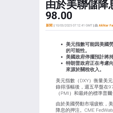
由於美聯儲降
98.00
新聞
|
10/03/2025 07:12:41 GMT
| 由
Akhtar Fa
美元指數可能因美國
的可能性。
美國政府停擺預計將
特朗普政府正在考慮向
來源於關稅收入。
美元指數（DXY）衡量美
錄得漲幅後，週五早盤在97
（PMI）和最終的標準普
由於美國勞動市場疲軟，美
降息的押注。CME FedW