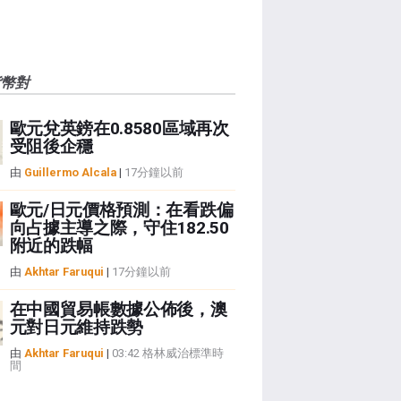
貨幣對
歐元兌英鎊在0.8580區域再次
受阻後企穩
由
Guillermo Alcala
|
17分鐘以前
歐元/日元價格預測：在看跌偏
向占據主導之際，守住182.50
附近的跌幅
由
Akhtar Faruqui
|
17分鐘以前
在中國貿易帳數據公佈後，澳
元對日元維持跌勢
由
Akhtar Faruqui
|
03:42 格林威治標準時
間