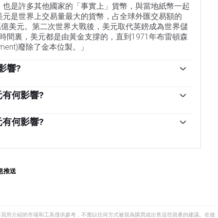
幣，也是許多其他國家的「事實上」貨幣，與當地紙幣一起
，美元是世界上交易量最大的貨幣，占全球外匯交易額的
6萬億美元。第二次世界大戰後，美元取代英鎊成為世界儲
時間裏，美元都是由黃金支撐的，直到1971年布雷頓森
greement)廢除了金本位製。」
影響?
因素是貨幣政策，這是由美聯儲(Fed)決定的。美聯儲
控製通脹)和促進充分就業。它實現這兩個目標的主要工具是
元有何影響?
通貨膨脹率高於美聯儲2%的目標時，美聯儲將加息，這
印更多美元，實施量化寬松政策。量化寬松是美聯儲在
率低於2%或失業率過高時，美聯儲可能會降低利率，這
加信貸流動的過程。這是一種非標準的政策措施，用於
元有何影響?
放貸(出於對交易對手違約的擔憂)。當僅僅降低利率不太
的過程，即美聯儲停止從金融機構購買債券，不再將其持有的
最後的手段。這是美聯儲在2008年金融危機期間對抗信
購買。這通常對美元有利。
美聯儲印刷更多的美元，並用這些美元主要從金融機構
通常會導致美元走軟。」
息推送
本頁所介紹的市場和工具僅供參考，不應以任何方式被視為購買或出售這些資產的建議。在做