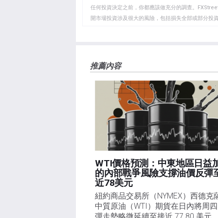
貼
任何投資決定之前，你都應該做充分的調查。FXStr
開市場投資涉及很大的風險，包括損失全部或部分投
板
負責。本文僅代表作者個人觀點，並不代表FXStre
如果文章正文中沒有明確提到，在撰寫本文時，作者
FXStreet，作者沒有收到撰寫這篇文章的報酬。
FXStreet和作者不提供個性化的建議。作者對該資
推薦內容
失，傷害或損害由此資訊及其顯示或使用引起的。錯誤和
WTI價格預測：中東地區日益
的內部戰爭風險支撐油價反彈
近78美元
紐約商品交易所（NYMEX）西德克
中質原油（WTI）期貨在日內將周
彈走勢略微延續至接近 77.80 美元