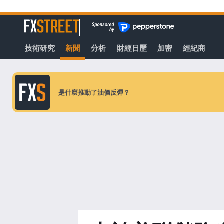
轉
至
FXStreet
主
要
技術研究
新聞
分析
財經日歷
加密
經紀商
內
容
是什麼推動了油價反彈？