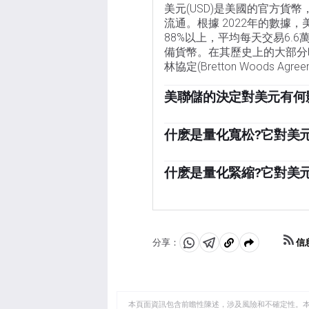
美元(USD)是美國的官方貨
流通。根據 2022年的數據
88%以上，平均每天交易6.
備貨幣。在其歷史上的大部分
林協定(Bretton Woods A
美聯儲的決定對美元有何
「影響美元價值的最重要的單一
有兩項任務:實現物價穩定(
什麽是量化寬松?它對美
調整利率。當物價上漲過快，
在極端情況下，美聯儲還可以
有助於美元升值。當通貨膨脹
陷入困境的金融體系中大幅增
什麽是量化緊縮?它對美
將給美元帶來壓力。」
信貸枯竭，因為銀行不願相互
量化緊縮(QT)是一個相反
可能達到必要的效果時，這是
到期債券的本金再投資於新的
貸緊縮的首選武器。它涉及到
購買美國政府債券。量化寬松
信
分享：
分
分
複
享
享
製
至
至
到
WhatsApp
Telegram
剪
本頁面資訊包含前瞻性陳述，涉及風險和不確定性。