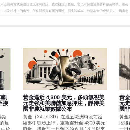
eet不以任何方式保證該資訊沒有錯誤、錯誤或重大錯報。它也不保證這些資料是及時的。在公
資，以及精神上的痛苦。所有與投資有關的風險、損失和成本，包括本金的全部損失，均由您
et或其廣告商的官方政策或立場。作者不對本頁連結的資訊負責。
在本文中提到的任何股票中都沒有頭寸，也沒有與文中提到的任何公司有業務關係。除了
訊的準確性、完整性或適用性不作任何陳述。FXStreet和作者將不承擔任何錯誤，遺漏或任何損
遺漏除外。本文作者和FXStreet並非註冊投資顧問，本文內容無意提供任何投資建議。
加劇
黃金逼近 4,300 美元，多頭無視美
黃金
至接
元走強和美聯儲加息押注，靜待美
元
國非農就業數據公布
國
薩斯
黃金（XAU/USD）在週五歐洲時段前延
黃金
四的反
續盤中穩步上行，重新躍升至 4300 美元
段後
。由於
附近，接近前一日創下的 6 月 18 日以來
一日