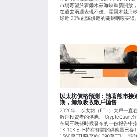
市場寄望於霍爾木茲海峽重新開放
在過去兩週表現不佳。霍爾木茲海
球近 20% 能源供應的關鍵咽喉要道。
以太坊價格預測：隨著熊市接
期，鯨魚吸收散戶拋售​
2026年，以太坊（ETH）大戶一直
散戶投資者的供應。 CryptoQuant
在周三晚些時候發布的一份報告中
1K-10K ETH持有群體的供應量已從
1560萬ETH降至約1290萬ETH。該