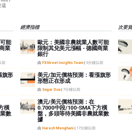
於這
經濟指標
次要
可能
歐元：美國非農就業人數可能
國商業
限制其兌美元漲幅 - 德國商業
銀行
以前
由
FXStreet Insights Team
|
5分鐘以前
漲旗形
美元/加元價格預測：看漲旗形
形態正在形成
由
Sagar Dua
|
7分鐘以前
澳元/美元價格預測：在
下方橫
0.7000中段/100-SMA下方橫
業數
盤，多頭等待美國非農就業數
據
由
Haresh Menghani
|
17分鐘以前