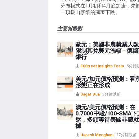
分布模式在1月初和4月底加速，先
一頂級山寨幣的顯著下跌。
主要貨幣對
歐元：美國非農就業人數
限制其兌美元漲幅 - 德
銀行
由
FXStreet Insights Team
|
5分鐘
美元/加元價格預測：看
形態正在形成
由
Sagar Dua
|
7分鐘以前
澳元/美元價格預測：在
0.7000中段/100-SMA
盤，多頭等待美國非農就
據
由
Haresh Menghani
|
17分鐘以前