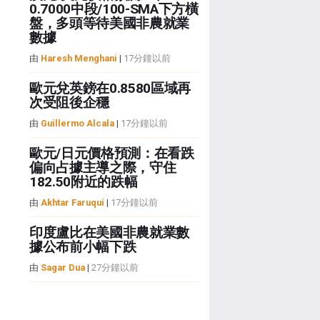
0.7000中段/100-SMA下方橫
盤，多頭等待美國非農就業
數據
由
Haresh Menghani
|
17分鐘以前
歐元兌英鎊在0.8580區域再
次受阻後企穩
由
Guillermo Alcala
|
17分鐘以前
歐元/日元價格預測：在看跌
偏向占據主導之際，守住
182.50附近的跌幅
由
Akhtar Faruqui
|
17分鐘以前
印度盧比在美國非農就業數
據公布前小幅下跌
由
Sagar Dua
|
27分鐘以前