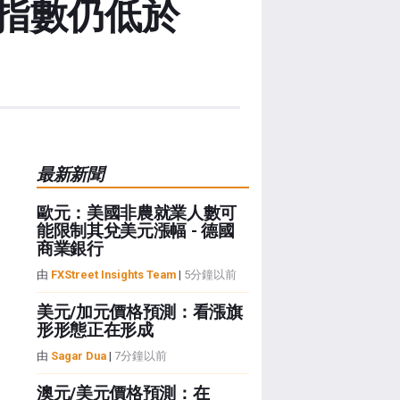
指數仍低於
最新新聞
歐元：美國非農就業人數可
能限制其兌美元漲幅 - 德國
商業銀行
由
FXStreet Insights Team
|
5分鐘以前
美元/加元價格預測：看漲旗
形形態正在形成
由
Sagar Dua
|
7分鐘以前
澳元/美元價格預測：在