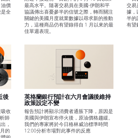
，油價
最高水平。隨著交易員在美國-伊朗和平
交易
峽是全
協議傳出喜憂參半的信號之際，轉而關注
據，
 
關鍵的美國月度就業數據以尋求新的推動
半的
力，這種商品仍有望錄得自 1 月以來的最
有望
佳單週表現。 
近後
英格蘭銀行預計在六月會議後維持
政策設定不變
在吸收
報告預計將顯示消費者通脹下降，原因是
分析師
美國與伊朗宣布停火後，原油價格趨緩。
指出，
我們的專家將於今日格林威治標準時間
1月的
12:00分析市場對此事件的反應
群體的