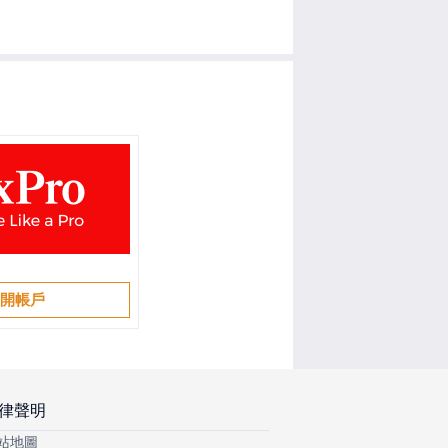
開帳戶
律聲明
站地圖