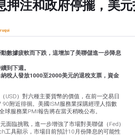
息押注和政府停擺，美元
ruqui
勞動數據疲軟而下跌，這增加了美聯儲進一步降息
持續到下週。
納稅人發放1000至2000美元的退稅支票，資金
元（USD）對六種主要貨幣的價值，在前一交易日
.90附近徘徊。美國ISM服務業採購經理人指數
爾全球服務業PMI報告將在當天稍晚公布。
元面臨挑戰，進一步增強了市場對美聯儲（Fed）
atch工具顯示，市場目前預計10月份降息的可能性