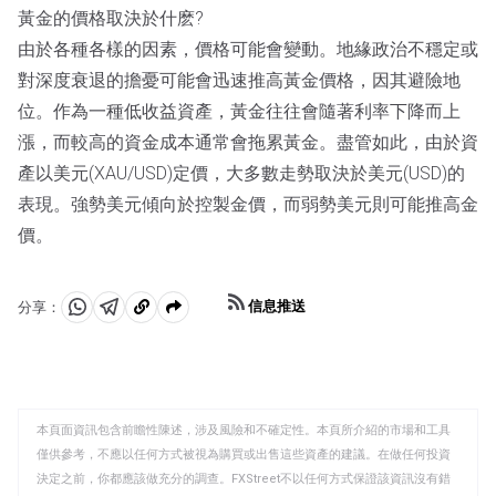
黃金的價格取決於什麽?
由於各種各樣的因素，價格可能會變動。地緣政治不穩定或
對深度衰退的擔憂可能會迅速推高黃金價格，因其避險地
位。作為一種低收益資產，黃金往往會隨著利率下降而上
漲，而較高的資金成本通常會拖累黃金。盡管如此，由於資
產以美元(XAU/USD)定價，大多數走勢取決於美元(USD)的
表現。強勢美元傾向於控製金價，而弱勢美元則可能推高金
價。
信息推送
分享：
分
分
複
享
享
製
至
至
到
WhatsApp
Telegram
剪
本頁面資訊包含前瞻性陳述，涉及風險和不確定性。本頁所介紹的市場和工具
貼
僅供參考，不應以任何方式被視為購買或出售這些資產的建議。在做任何投資
板
決定之前，你都應該做充分的調查。FXStreet不以任何方式保證該資訊沒有錯