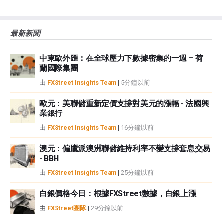
誤、錯誤或重大錯報。它也不保證這些資料是及時的。在公開市場投資涉及很
大的風險，包括損失全部或部分投資，以及精神上的痛苦。所有與投資有關的
風險、損失和成本，包括本金的全部損失，均由您負責。本文僅代表作者個人
最新新聞
觀點，並不代表FXStreet或其廣告商的官方政策或立場。作者不對本頁連結的
資訊負責。
中東歐外匯：在全球壓力下數據密集的一週 – 荷
如果文章正文中沒有明確提到，在撰寫本文時，作者在本文中提到的任何股票
蘭國際集團
中都沒有頭寸，也沒有與文中提到的任何公司有業務關係。除了FXStreet，作
者沒有收到撰寫這篇文章的報酬。
由
FXStreet Insights Team
|
5分鐘以前
FXStreet和作者不提供個性化的建議。作者對該資訊的準確性、完整性或適用
性不作任何陳述。FXStreet和作者將不承擔任何錯誤，遺漏或任何損失，傷害
歐元：美聯儲重新定價支撐對美元的漲幅 - 法國興
業銀行
或損害由此資訊及其顯示或使用引起的。錯誤和遺漏除外。本文作者和
FXStreet並非註冊投資顧問，本文內容無意提供任何投資建議。
由
FXStreet Insights Team
|
16分鐘以前
澳元：偏鷹派澳洲聯儲維持利率不變支撐套息交易
- BBH
由
FXStreet Insights Team
|
25分鐘以前
白銀價格今日：根據FXStreet數據，白銀上漲
由
FXStreet團隊
|
29分鐘以前