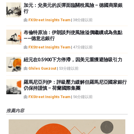
加元：兌美元的反彈面臨關稅風險 – 德國商業銀
行
由
FXStreet Insights Team
|
38分鐘以前
布倫特原油：伊朗談判使風險溢價繼續成為焦點
——德意志銀行
由
FXStreet Insights Team
|
47分鐘以前
紐元在0.5900下方停滯，因美元重獲避險吸引力
由
Ghiles Guezout
|
53分鐘以前
羅馬尼亞列伊：評級壓力緩解但羅馬尼亞國家銀行
仍保持謹慎 – 荷蘭國際集團
由
FXStreet Insights Team
|
56分鐘以前
推薦內容