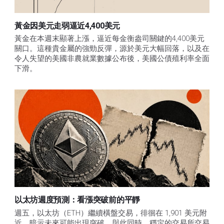
黃金因美元走弱逼近4,400美元
黃金在本週末顯著上漲，逼近每金衡盎司關鍵的4,400美元
關口。這種貴金屬的強勁反彈，源於美元大幅回落，以及在
令人失望的美國非農就業數據公布後，美國公債殖利率全面
下滑。
以太坊週度預測：看漲突破前的平靜
週五，以太坊（ETH）繼續橫盤交易，徘徊在 1,901 美元附
近，暗示未來可能出現突破。與此同時，穩定的交易所交易