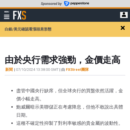
轉
至
FXStreet
MENU
主
顯
示
要
導
內
白銀/美元確認看漲頭肩形態
航
Clos
容
alert
由於央行需求強勁，金價走高
新聞
|
07/10/2024 13:38:00 GMT
| 由
FXStreet團隊
盡管中國央行缺席，但全球央行的買盤依然活躍，金
價小幅走高。
鮑威爾暗示美聯儲正在考慮降息，但他不敢說出具體
日期。
這種不確定性抑製了對利率敏感的貴金屬的波動性。