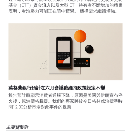
基金（ETF）資金流入以及大型 ETH 持有者不斷增加的積累
表明，看漲壓力可能正在暗中積聚。 機構需求繼續增強。
英格蘭銀行預計在六月會議後維持政策設定不變
報告預計將顯示消費者通脹下降，原因是美國與伊朗宣布停
火後，原油價格趨緩。我們的專家將於今日格林威治標準時
間12:00分析市場對此事件的反應
主要貨幣對