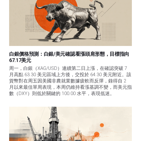
白銀價格預測：白銀/美元確認看漲頭肩形態，目標指向
67.17美元
周一，白銀（XAG/USD）連續第二日上漲，在確認突破 7 
月高點 63.30 美元區域上方後，交投於 64.30 美元附近。該
貨幣對在周五因美國非農就業數據疲軟而反彈，錄得自 2 
月以來最佳單周表現，本周仍維持看漲基調不變，而美元指
數（DXY）則低於關鍵的 100.00 水平，表現低迷。