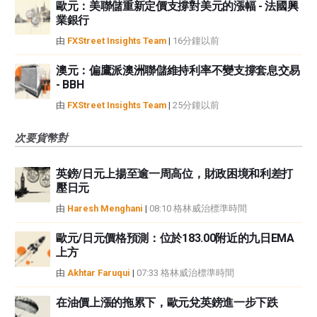
歐元：美聯儲重新定價支撐對美元的漲幅 - 法國興
業銀行
由
FXStreet Insights Team
|
16分鐘以前
澳元：偏鷹派澳洲聯儲維持利率不變支撐套息交易
- BBH
由
FXStreet Insights Team
|
25分鐘以前
次要貨幣對
英鎊/日元上揚至逾一周高位，財政困境和利差打
壓日元
由
Haresh Menghani
|
08:10 格林威治標準時間
歐元/日元價格預測：位於183.00附近的九日EMA
上方
由
Akhtar Faruqui
|
07:33 格林威治標準時間
在油價上漲的拖累下，歐元兌英鎊進一步下跌