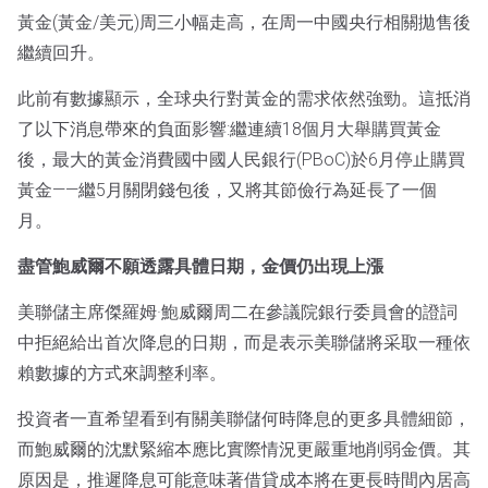
黃金(黃金/美元)周三小幅走高，在周一中國央行相關拋售後
繼續回升。
此前有數據顯示，全球央行對黃金的需求依然強勁。這抵消
了以下消息帶來的負面影響:繼連續18個月大舉購買黃金
後，最大的黃金消費國中國人民銀行(PBoC)於6月停止購買
黃金——繼5月關閉錢包後，又將其節儉行為延長了一個
月。
盡管鮑威爾不願透露具體日期，金價仍出現上漲
美聯儲主席傑羅姆·鮑威爾周二在參議院銀行委員會的證詞
中拒絕給出首次降息的日期，而是表示美聯儲將采取一種依
賴數據的方式來調整利率。
投資者一直希望看到有關美聯儲何時降息的更多具體細節，
而鮑威爾的沈默緊縮本應比實際情況更嚴重地削弱金價。其
原因是，推遲降息可能意味著借貸成本將在更長時間內居高