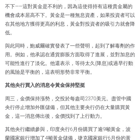
不下——這對黃金是不利的，因為這使得持有這種貴金屬的
機會成本居高不下。黃金是一種無息資產，如果投資者可以
在其他地方獲得更高的利息，黃金對投資者的吸引力就會降
低。
與此同時，鮑威爾確實發表了一些聲明，起到了解毒劑的作
用。例如，他承認在通貨膨脹方面取得了進展，並對加息的
可能性進行了淡化。他還表示，等待太久(降息)或過早行動
的風險是平衡的，這表明形勢非常平衡。
其他央行買入的消息令黃金保持堅挺
周三，金價保持漲勢，交投於每盎司2370美元。盡管中國
央行停止增加外匯儲備，但其他主要央行仍在大量購買黃
金，這一消息傳出後，金價找到了上行動力。
其他央行繼續參與，印度央行6月份購買了逾9噸黃金，波
蘭國家銀行增加了4噸黃金儲備，捷克國家銀行6月份的黃