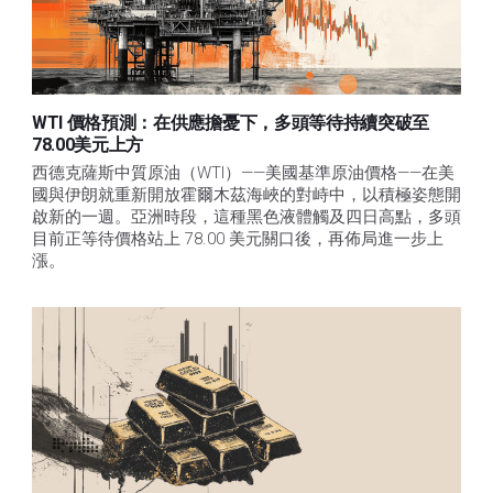
WTI 價格預測：在供應擔憂下，多頭等待持續突破至
78.00美元上方
西德克薩斯中質原油（WTI）——美國基準原油價格——在美
國與伊朗就重新開放霍爾木茲海峽的對峙中，以積極姿態開
啟新的一週。亞洲時段，這種黑色液體觸及四日高點，多頭
目前正等待價格站上 78.00 美元關口後，再佈局進一步上
漲。 