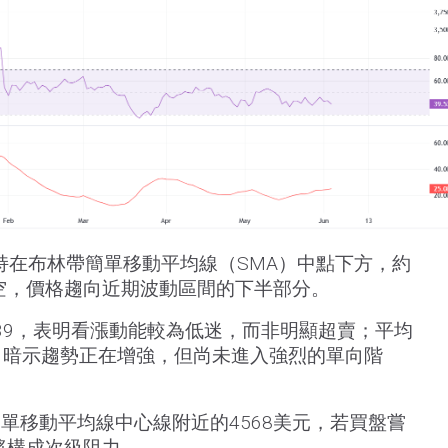
持在布林帶簡單移動平均線（SMA）中點下方，約
偏空，價格趨向近期波動區間的下半部分。
為39，表明看漲動能較為低迷，而非明顯超賣；平均
5，暗示趨勢正在增強，但尚未進入強烈的單向階
單移動平均線中心線附近的4568美元，若買盤嘗
元將構成次級阻力。