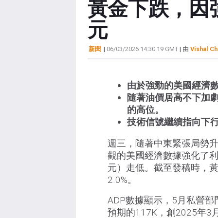
黃金下跌，因
元
新聞
|
06/03/2026 14:30:19 GMT
| 由
Vishal Ch
由於強勁的美國經濟
隨著油價居高不下加
的高位。
技術信號繼續指向下行
週三，隨著中東緊張局勢
觀的美國經濟數據強化了利
元）走低。截至發稿時，黃
2.0%。
ADP數據顯示，5月私營部
預期的117K，創2025