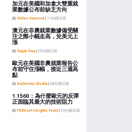
加元在美國和加拿大雙重就
業數據公布前缺乏方向
由
Ghiles Guezout
|
11分鐘以前
澳元在非農就業數據備受關
注之際小幅走高，兌美元上
漲
由
Sagar Dua
|
23分鐘以前
歐元在美國非農就業報告公
布前守住漲幅，接近三週高
點
由
Guillermo Alcala
|
28分鐘以前
1.1560：為什麼歐元的反彈
正面臨其最大的技術阻力
由
FXStreet Insights Team
|
29分鐘以前