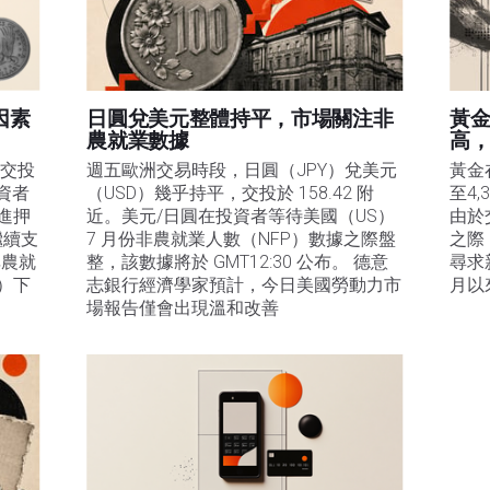
因素
日圓兌美元整體持平，市場關注非
黃金
農就業數據
高
）交投
週五歐洲交易時段，日圓（JPY）兌美元
黃金
資者
（USD）幾乎持平，交投於 158.42 附
至4
進押
近。美元/日圓在投資者等待美國（US）
由於
繼續支
7 月份非農就業人數（NFP）數據之際盤
之際
非農就
整，該數據將於 GMT12:30 公布。 德意
尋求
d）下
志銀行經濟學家預計，今日美國勞動力市
月以
場報告僅會出現溫和改善