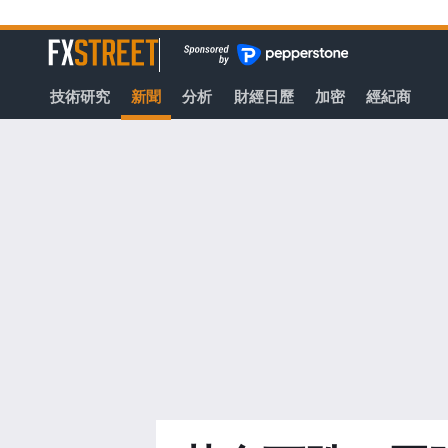
轉
至
FXStreet
主
要
技術研究
新聞
分析
財經日歷
加密
經紀商
內
容