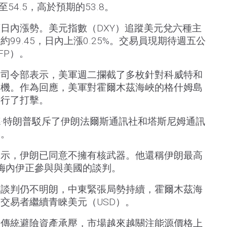
至54.5，高於預期的53.8。
日內漲勢。美元指數（DXY）追蹤美元兌六種主
99.45，日內上漲0.25%。交易員現期待週五公
FP）。
央司令部表示，美軍週二攔截了多枚針對科威特和
人機。作為回應，美軍對霍爾木茲海峽的格什姆島
進行了打擊。
·特朗普駁斥了伊朗法爾斯通訊社和塔斯尼姆通訊
導。
表示，伊朗已同意不擁有核武器。他還稱伊朗最高
哈梅內伊正參與與美國的談判。
的談判仍不明朗，中東緊張局勢持續，霍爾木茲海
交易者繼續青睞美元（USD）。
一傳統避險資產承壓，市場越來越關注能源價格上