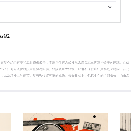
00億美元。這是有記錄以來最高的年度購買量。中國、印
者和央行能夠在動蕩時期實現資產多元化。黃金與風險
行正在迅速增加黃金儲備。
往往會壓低金價，而風險較高的市場的拋售往往有利於
能會變動。地緣政治不穩定或對深度衰退的擔憂可能會
地位。作為一種低收益資產，黃金往往會隨著利率下降
會拖累黃金。盡管如此，由於資產以美元(XAU/USD)定
SD)的表現。強勢美元傾向於控製金價，而弱勢美元則可
息推送
本頁所介紹的市場和工具僅供參考，不應以任何方式被視為購買或出售這些資產的建議。在做
eet不以任何方式保證該資訊沒有錯誤、錯誤或重大錯報。它也不保證這些資料是及時的。在公
資，以及精神上的痛苦。所有與投資有關的風險、損失和成本，包括本金的全部損失，均由您
et或其廣告商的官方政策或立場。作者不對本頁連結的資訊負責。
在本文中提到的任何股票中都沒有頭寸，也沒有與文中提到的任何公司有業務關係。除了
訊的準確性、完整性或適用性不作任何陳述。FXStreet和作者將不承擔任何錯誤，遺漏或任何損
遺漏除外。本文作者和FXStreet並非註冊投資顧問，本文內容無意提供任何投資建議。