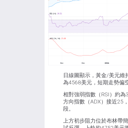
日線圖顯示，黃金/美元維
為4568美元，短期走勢
相對強弱指數（RSI）約
方向指數（ADX）接近2
段。
上方初步阻力位於布林帶簡
試反彈，上軌約4752美