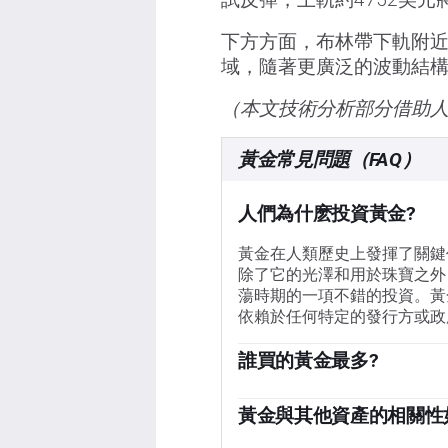
下方方面，布林帶下軌附近
域，隨著更廣泛的波動結
（本文技術分析部分借助
黃金常見問題（FAQ）
人們為什麽投資黃金?
黃金在人類歷史上發揮了關鍵
除了它的光澤和用於珠寶之外
蕩時期的一項不錯的投資。黃
依賴於任何特定的發行方或政
誰買的黃金最多?
各國央行是最大的黃金持有者
備多樣化，並購買黃金，以提
黃金與其他資產的相關性
一個國家償付能力的信任來源
黃金與美元和美國國債呈負相