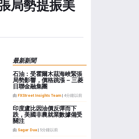
張局勢提振美
最新新聞
石油：受霍爾木茲海峽緊張
局勢影響，價格跳漲 – 三菱
日聯金融集團
由
FXStreet Insights Team
|
4分鐘以前
印度盧比因油價反彈而下
跌，美國非農就業數據備受
關注
由
Sagar Dua
|
5分鐘以前