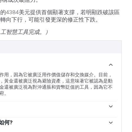
的4384美元提供首個顯著支撐，若明顯跌破該區
構轉向下行，可能引發更深的修正性下跌。
人工智慧工具完成。）
作用，因為它被廣泛用作價值儲存和交換媒介。目前，
，黃金還被廣泛視為避險資產，這意味著它被認為是動
金還被廣泛視為對沖通脹和貨幣貶值的工具，因為它不
府。
。為了在動蕩時期支撐本國貨幣，各國央行傾向於使儲
高人們對經濟和貨幣實力的看法。高黃金儲備可以成為
如何?
。根據世界黃金協會的數據，各國央行在2022年增加了
關，兩者都是主要的儲備資產和避險資產。當美元貶值