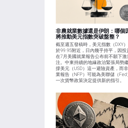
非農就業數據還是伊朗：哪個
將推動美元指數突破盤整？
截至週五發稿時，美元指數（DXY
於99.95附近，日內幾乎持平，因投
在7月美國就業報告公布前不願下激
注。中東持續的地緣政治緊張局勢
撐美元（USD）這一避險資產，而
業報告（NFP）可能為美聯儲（Fe
一次貨幣政策決定提供新的指引。