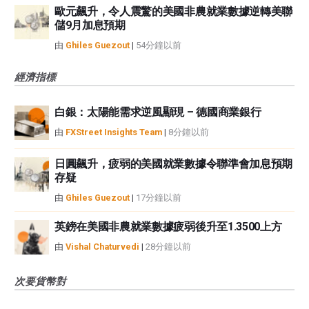
歐元飆升，令人震驚的美國非農就業數據逆轉美聯
儲9月加息預期
由
Ghiles Guezout
|
54分鐘以前
經濟指標
白銀：太陽能需求逆風顯現 – 德國商業銀行
由
FXStreet Insights Team
|
8分鐘以前
日圓飆升，疲弱的美國就業數據令聯準會加息預期
存疑
由
Ghiles Guezout
|
17分鐘以前
英鎊在美國非農就業數據疲弱後升至1.3500上方
由
Vishal Chaturvedi
|
28分鐘以前
次要貨幣對