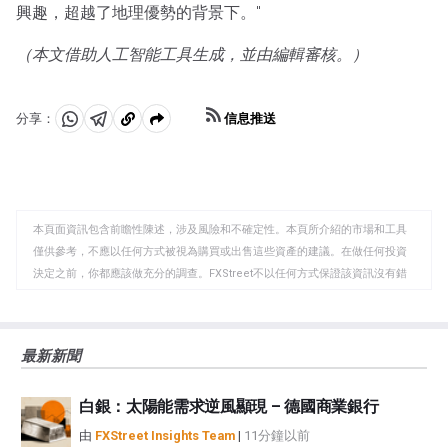
興趣，超越了地理優勢的背景下。"
（本文借助人工智能工具生成，並由編輯審核。）
信息推送
分享：
分
分
複
享
享
製
至
至
到
WhatsApp
Telegram
剪
本頁面資訊包含前瞻性陳述，涉及風險和不確定性。本頁所介紹的市場和工具
貼
僅供參考，不應以任何方式被視為購買或出售這些資產的建議。在做任何投資
板
決定之前，你都應該做充分的調查。FXStreet不以任何方式保證該資訊沒有錯
誤、錯誤或重大錯報。它也不保證這些資料是及時的。在公開市場投資涉及很
大的風險，包括損失全部或部分投資，以及精神上的痛苦。所有與投資有關的
風險、損失和成本，包括本金的全部損失，均由您負責。本文僅代表作者個人
最新新聞
觀點，並不代表FXStreet或其廣告商的官方政策或立場。作者不對本頁連結的
資訊負責。
白銀：太陽能需求逆風顯現 – 德國商業銀行
如果文章正文中沒有明確提到，在撰寫本文時，作者在本文中提到的任何股票
中都沒有頭寸，也沒有與文中提到的任何公司有業務關係。除了FXStreet，作
由
FXStreet Insights Team
|
11分鐘以前