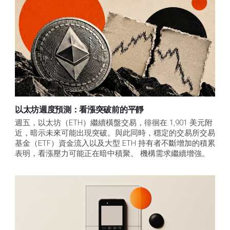
以太坊週度預測：看漲突破前的平靜
週五，以太坊（ETH）繼續橫盤交易，徘徊在 1,901 美元附
近，暗示未來可能出現突破。與此同時，穩定的交易所交易
基金（ETF）資金流入以及大型 ETH 持有者不斷增加的積累
表明，看漲壓力可能正在暗中積聚。 機構需求繼續增強。