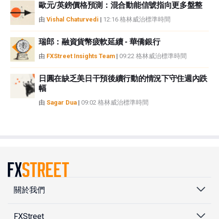
歐元/英鎊價格預測：混合動能信號指向更多盤整
由
Vishal Chaturvedi
|
12:16 格林威治標準時間
瑞郎：融資貨幣疲軟延續 - 華僑銀行
由
FXStreet Insights Team
|
09:22 格林威治標準時間
日圓在缺乏美日干預後續行動的情況下守住週內跌
幅
由
Sagar Dua
|
09:02 格林威治標準時間
關於我們
FXStreet