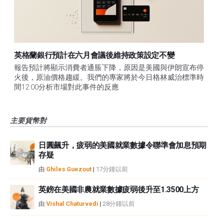
英格蘭銀行預計在六月會議後維持政策設定不變
報告預計將顯示消費者通脹下降，原因是美國與伊朗宣布停
火後，原油價格趨緩。我們的專家將於今日格林威治標準時
間12:00分析市場對此事件的反應
主要貨幣對
日圓飆升，疲弱的美國就業數據令聯準會加息預期
存疑
由
Ghiles Guezout
|
17分鐘以前
英鎊在美國非農就業數據疲弱後升至1.3500上方
由
Vishal Chaturvedi
|
28分鐘以前