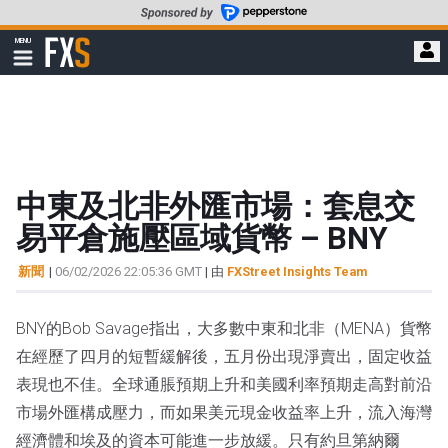
轉
至
FXStreet
MENU
主
顯
示
要
導
內
航
容
中東及北非外匯市場：套息交
易平倉施壓區域貨幣 – BNY
新聞
|
06/02/2026 22:05:36 GMT
| 由
FXStreet Insights Team
BNY的Bob Savage指出，大多數中東和北非（MENA）貨幣
在經歷了四月的短暫緩解後，五月份出現淨賣出，固定收益
表現也不佳。全球通脹預期上升和美國利率預期走高對前沿
市場外匯構成壓力，而如果美元現金收益率上升，流入海灣
經濟體和埃及的資本可能進一步放緩。只有約旦第納爾