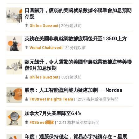
者沒有收到撰寫這篇文章的報酬。
FXStreet和作者不提供個性化的建議。作者對該資訊的準確性、完整性或適用
日圓飆升，疲弱的美國就業數據令聯準會加息預期
性不作任何陳述。FXStreet和作者將不承擔任何錯誤，遺漏或任何損失，傷害
存疑
或損害由此資訊及其顯示或使用引起的。錯誤和遺漏除外。本文作者和
由
Ghiles Guezout
|
20分鐘以前
FXStreet並非註冊投資顧問，本文內容無意提供任何投資建議。
英鎊在美國非農就業數據疲弱後升至1.3500上方
由
Vishal Chaturvedi
|
31分鐘以前
歐元飆升，令人震驚的美國非農就業數據逆轉美聯
儲9月加息預期
由
Ghiles Guezout
|
58分鐘以前
股票：人工智能盈利能力疑慮加劇——Nordea
由
FXStreet Insights Team
|
12:57 格林威治標準時間
加拿大7月失業率降至6.4%
由
FXStreet團隊
|
12:41 格林威治標準時間
印度：通脹保持穩定，貿易赤字持續存在 – 星展