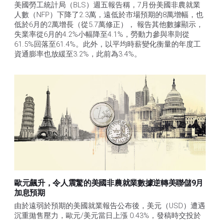
美國勞工統計局（BLS）週五報告稱，7月份美國非農就業
人數（NFP）下降了2.3萬，遠低於市場預期的8萬增幅，也
低於6月的2萬增長（從5.7萬修正）， 報告其他數據顯示，
失業率從6月的4.2%小幅降至4.1%，勞動力參與率則從
61.5%回落至61.4%。此外，以平均時薪變化衡量的年度工
資通膨率也放緩至3.2%，此前為3.4%。
歐元飆升，令人震驚的美國非農就業數據逆轉美聯儲9月
加息預期
由於遠弱於預期的美國就業報告公布後，美元（USD）遭遇
沉重拋售壓力，歐元/美元當日上漲 0.43%，發稿時交投於 