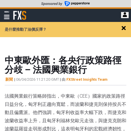
轉
至
FXStreet
MENU
主
顯
示
要
導
內
是什麼推動了油價反彈？
航
Clos
容
alert
中東歐外匯：各央行政策路徑
分歧 – 法國興業銀行
新聞
|
06/04/2026 11:21:20 GMT
| 由
FXStreet Insights Team
法國興業銀行策略師指出，中東歐（CEE）國家的政策路徑
日益分化，匈牙利正趨向寬鬆，而波蘭和捷克則保持按兵不
動且偏鷹派。他們強調，匈牙利收益率大幅下跌，而捷克和
波蘭收益率上升，且匈牙利福林兌歐元走強，與捷克克朗和
波蘭茲羅提走弱形成對比，這表明匈牙利的宏觀經濟韌性，