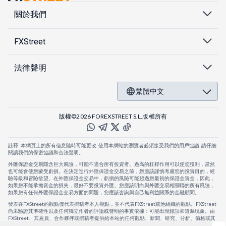
關於我們
FXStreet
法律聲明
繁體中文
版權©2026 FOREXSTREET S.L.版權所有
註釋: 本網頁上的所有信息隨時可能更改. 使用本網站的瀏覽者必須接受我們的用戶協議. 請仔細
閱讀我們的保密協議和合法聲明。
外匯保證金交易隱含巨大風險，可能不適合所有投資者。過高的杠桿作用可以使您獲利，當然
也可能會使您蒙受虧損。在決定進行外匯保證金交易之前，您應該謹慎考慮您的投資目的，經
驗等級和冒險欲望。在外匯保證金交易中，虧損的風險可能超過您最初的保證金資金，因此，
如果您不能承擔資金的損失，最好不要投資外匯。您應該明白與外匯交易相關聯的所有風險，
如果您有任何外匯保證金交易方面的問題，您應該咨詢與自己無利益關系的金融顧問。
發表在FXStreet的觀點僅代表撰稿者本人觀點，並不代表FXStreet或他組織的觀點。FXStreet
尚未驗證其準確性以及任何獨立作者的評論或聲明的事實依據：可能出現錯誤和遺漏現象。由
FXStreet、其雇員、合作夥伴或撰稿者提供給本站的任何觀點、新聞、研究、分析、價格或其
他信息，僅作為壹般的市場評論，並不構成投資建議。FXStreet將不會承擔任何損失或損害的