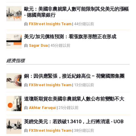
歐元：美國非農就業人數可能限制其兌美元的漲幅
- 德國商業銀行
由
FXStreet Insights Team
|
44分鐘以前
美元/加元價格預測：看漲旗形形態正在形成
由
Sagar Dua
|
45分鐘以前
經濟指標
銅：因供應緊張，接近紀錄高位 – 荷蘭國際集團
由
FXStreet Insights Team
|
13分鐘以前
道瓊斯期貨在美國非農就業人數公布前變動不大
由
Akhtar Faruqui
|
25分鐘以前
英鎊兌美元：若跌破1.3410，上行將消退 - UOB
由
FXStreet Insights Team
|
38分鐘以前