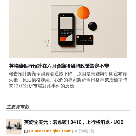
英格蘭銀行預計在六月會議後維持政策設定不變
報告預計將顯示消費者通脹下降，原因是美國與伊朗宣布停
火後，原油價格趨緩。我們的專家將於今日格林威治標準時
間12:00分析市場對此事件的反應
主要貨幣對
英鎊兌美元：若跌破1.3410，上行將消退 - UOB
由
FXStreet Insights Team
|
38分鐘以前