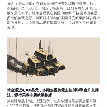
黃金（XAU/USD）在週五歐洲時段前延續盤中穩步上行，
重新躍升至 4300 美元附近，接近前一日創下的 6 月 18 日
以來最高水平。隨著交易員在美國-伊朗和平協議傳出喜憂
參半的信號之際，轉而關注關鍵的美國月度就業數據以尋求
新的推動力，這種商品仍有望錄得自 1 月以來的最佳單週
表現。 
黃金逼近4,300美元，多頭無視美元走強與聯準會升息押
注，靜待美國非農就業數據
黃金延續盤中穩步上漲態勢，進入歐洲時段後再度躍升至
4,300美元附近，接近前一日創下的6月18日以來最高水平。