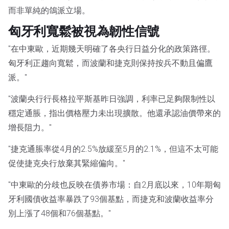
而非單純的鴿派立場。
匈牙利寬鬆被視為韌性信號
"在中東歐，近期幾天明確了各央行日益分化的政策路徑。
匈牙利正趨向寬鬆，而波蘭和捷克則保持按兵不動且偏鷹
派。"
"波蘭央行行長格拉平斯基昨日強調，利率已足夠限制性以
穩定通脹，指出價格壓力未出現擴散。他還承認油價帶來的
增長阻力。"
"捷克通脹率從4月的2.5%放緩至5月的2.1%，但這不太可能
促使捷克央行放棄其緊縮偏向。"
"中東歐的分歧也反映在債券市場：自2月底以來，10年期匈
牙利國債收益率暴跌了93個基點，而捷克和波蘭收益率分
別上漲了48個和76個基點。"