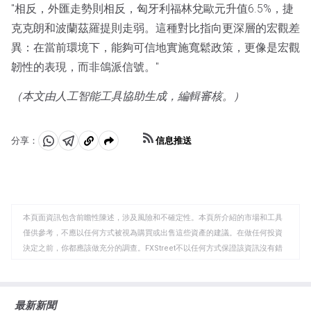
"相反，外匯走勢則相反，匈牙利福林兌歐元升值6.5%，捷
克克朗和波蘭茲羅提則走弱。這種對比指向更深層的宏觀差
異：在當前環境下，能夠可信地實施寬鬆政策，更像是宏觀
韌性的表現，而非鴿派信號。"
（本文由人工智能工具協助生成，編輯審核。）
信息推送
分享：
分
分
複
享
享
製
至
至
到
WhatsApp
Telegram
剪
本頁面資訊包含前瞻性陳述，涉及風險和不確定性。本頁所介紹的市場和工具
貼
僅供參考，不應以任何方式被視為購買或出售這些資產的建議。在做任何投資
板
決定之前，你都應該做充分的調查。FXStreet不以任何方式保證該資訊沒有錯
誤、錯誤或重大錯報。它也不保證這些資料是及時的。在公開市場投資涉及很
大的風險，包括損失全部或部分投資，以及精神上的痛苦。所有與投資有關的
風險、損失和成本，包括本金的全部損失，均由您負責。本文僅代表作者個人
最新新聞
觀點，並不代表FXStreet或其廣告商的官方政策或立場。作者不對本頁連結的