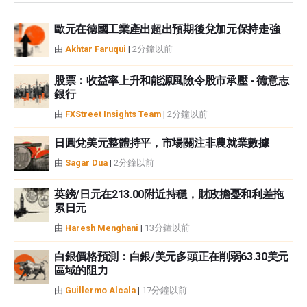
資訊負責。
歐元在德國工業產出超出預期後兌加元保持走強
如果文章正文中沒有明確提到，在撰寫本文時，作者在本文中提到的任何股票
中都沒有頭寸，也沒有與文中提到的任何公司有業務關係。除了FXStreet，作
由
Akhtar Faruqui
|
2分鐘以前
者沒有收到撰寫這篇文章的報酬。
FXStreet和作者不提供個性化的建議。作者對該資訊的準確性、完整性或適用
股票：收益率上升和能源風險令股市承壓 - 德意志
性不作任何陳述。FXStreet和作者將不承擔任何錯誤，遺漏或任何損失，傷害
銀行
或損害由此資訊及其顯示或使用引起的。錯誤和遺漏除外。本文作者和
由
FXStreet Insights Team
|
2分鐘以前
FXStreet並非註冊投資顧問，本文內容無意提供任何投資建議。
日圓兌美元整體持平，市場關注非農就業數據
由
Sagar Dua
|
2分鐘以前
英鎊/日元在213.00附近持穩，財政擔憂和利差拖
累日元
由
Haresh Menghani
|
13分鐘以前
白銀價格預測：白銀/美元多頭正在削弱63.30美元
區域的阻力
由
Guillermo Alcala
|
17分鐘以前