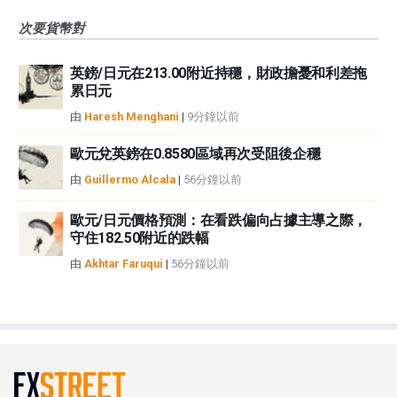
次要貨幣對
英鎊/日元在213.00附近持穩，財政擔憂和利差拖
累日元
由
Haresh Menghani
|
9分鐘以前
歐元兌英鎊在0.8580區域再次受阻後企穩
由
Guillermo Alcala
|
56分鐘以前
歐元/日元價格預測：在看跌偏向占據主導之際，
守住182.50附近的跌幅
由
Akhtar Faruqui
|
56分鐘以前