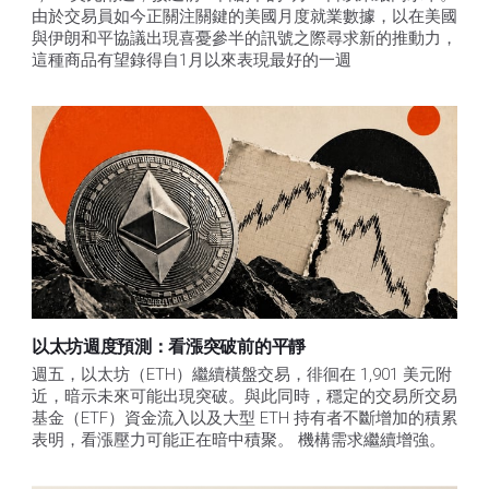
由於交易員如今正關注關鍵的美國月度就業數據，以在美國
與伊朗和平協議出現喜憂參半的訊號之際尋求新的推動力，
這種商品有望錄得自1月以來表現最好的一週
以太坊週度預測：看漲突破前的平靜
週五，以太坊（ETH）繼續橫盤交易，徘徊在 1,901 美元附
近，暗示未來可能出現突破。與此同時，穩定的交易所交易
基金（ETF）資金流入以及大型 ETH 持有者不斷增加的積累
表明，看漲壓力可能正在暗中積聚。 機構需求繼續增強。