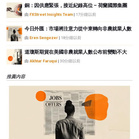
銅：因供應緊張，接近紀錄高位 – 荷蘭國際集團
由
FXStreet Insights Team
|
17分鐘以前
今日外匯：市場將注意力從中東轉向非農就業人數
由
Eren Sengezer
|
18分鐘以前
道瓊斯期貨在美國非農就業人數公布前變動不大
由
Akhtar Faruqui
|
30分鐘以前
推薦內容