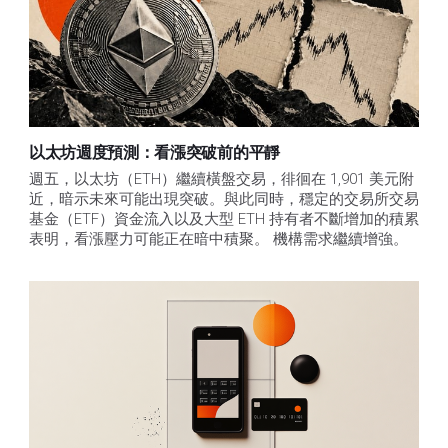
以太坊週度預測：看漲突破前的平靜
週五，以太坊（ETH）繼續橫盤交易，徘徊在 1,901 美元附
近，暗示未來可能出現突破。與此同時，穩定的交易所交易
基金（ETF）資金流入以及大型 ETH 持有者不斷增加的積累
表明，看漲壓力可能正在暗中積聚。 機構需求繼續增強。