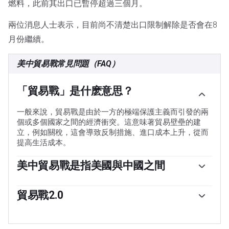
燃料，此前其出口已暫停超過三個月。
兩位消息人士表示，目前尚不清楚出口限制解除是否會在8
月份繼續。
美中貿易戰常見問題（FAQ）
「貿易戰」是什麽意思？
一般來說，貿易戰是由於一方的極端保護主義而引發的兩
個或多個國家之間的經濟衝突。這意味著貿易壁壘的建
立，例如關稅，這會導致反制措施、進口成本上升，從而
提高生活成本。
美中貿易戰是指美國與中國之間
美國（US）與中國之間的經濟衝突始於2018年初，當時總
統唐納德·特朗普對中國設置貿易壁壘，聲稱其不公平的商
貿易戰2.0
業行為和知識產權盜竊。中國隨即採取報復行動，對多種
唐納德·特朗普作為第47任美國總統重返白宮，引發了兩國
美國商品徵收關稅，例如汽車和大豆。 緊張局勢升級，直
之間的新一波緊張局勢。在2024年選舉競選期間，特朗普
到兩國在2020年1月簽署了美中第一階段貿易協議。該協