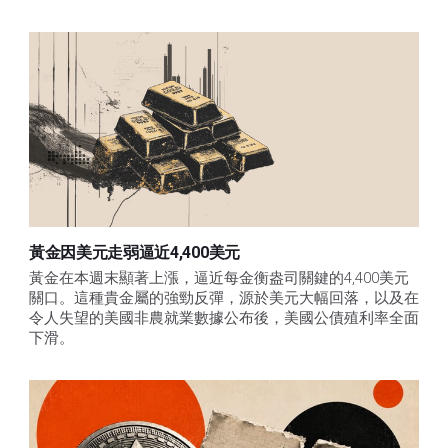
黃金因美元走弱逼近4,400美元
黃金在本週末顯著上漲，逼近每金衡盎司關鍵的4,400美元
關口。這種貴金屬的強勁反彈，源於美元大幅回落，以及在
令人失望的美國非農就業數據公布後，美國公債殖利率全面
下滑。