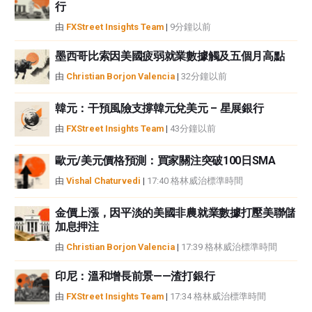
行
或損害由此資訊及其顯示或使用引起的。錯誤和遺漏除外。本文作者和
FXStreet並非註冊投資顧問，本文內容無意提供任何投資建議。
由
FXStreet Insights Team
|
9分鐘以前
墨西哥比索因美國疲弱就業數據觸及五個月高點
由
Christian Borjon Valencia
|
32分鐘以前
韓元：干預風險支撐韓元兌美元 – 星展銀行
由
FXStreet Insights Team
|
43分鐘以前
歐元/美元價格預測：買家關注突破100日SMA
由
Vishal Chaturvedi
|
17:40 格林威治標準時間
金價上漲，因平淡的美國非農就業數據打壓美聯儲
加息押注
由
Christian Borjon Valencia
|
17:39 格林威治標準時間
印尼：溫和增長前景——渣打銀行
由
FXStreet Insights Team
|
17:34 格林威治標準時間