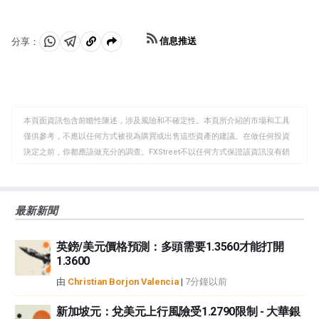
承諾一旦重返職位，將對中國徵收60%的關稅，他於2025
議要求對中國的經濟和貿易體系進行結構性改革和其他變
年1月20日實現了這一承諾。 美中貿易戰將在之前的基礎
更，並假裝恢復兩國之間的穩定和信任。 新冠病毒大流行
上重新開始，報復性政策將影響全球經濟格局，全球供應
使衝突的焦點轉移。然而，值得一提的是，接替特朗普就
信息推送
分享：
鏈的中斷導致支出減少，特別是投資，並直接影響消費者
任的總統喬·拜登保持了關稅不變，甚至增加了一些額外的
分
分
複
物價指數的通脹。
徵稅。
享
享
製
至
至
到
WhatsApp
Telegram
剪
本頁面資訊包含前瞻性陳述，涉及風險和不確定性。本頁所介紹的市場和工具
貼
僅供參考，不應以任何方式被視為購買或出售這些資產的建議。在做任何投資
板
決定之前，你都應該做充分的調查。FXStreet不以任何方式保證該資訊沒有錯
誤、錯誤或重大錯報。它也不保證這些資料是及時的。在公開市場投資涉及很
大的風險，包括損失全部或部分投資，以及精神上的痛苦。所有與投資有關的
風險、損失和成本，包括本金的全部損失，均由您負責。本文僅代表作者個人
最新新聞
觀點，並不代表FXStreet或其廣告商的官方政策或立場。作者不對本頁連結的
資訊負責。
英鎊/美元價格預測：多頭需要1.3560才能打開
如果文章正文中沒有明確提到，在撰寫本文時，作者在本文中提到的任何股票
1.3600
中都沒有頭寸，也沒有與文中提到的任何公司有業務關係。除了FXStreet，作
者沒有收到撰寫這篇文章的報酬。
由
Christian Borjon Valencia
|
7分鐘以前
FXStreet和作者不提供個性化的建議。作者對該資訊的準確性、完整性或適用
性不作任何陳述。FXStreet和作者將不承擔任何錯誤，遺漏或任何損失，傷害
新加坡元：兌美元上行風險受1.2790限制 - 大華銀