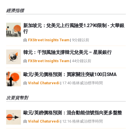
經濟指標
新加坡元：兌美元上行風險受1.2790限制 - 大華銀
行
由
FXStreet Insights Team
|
9分鐘以前
韓元：干預風險支撐韓元兌美元 – 星展銀行
由
FXStreet Insights Team
|
44分鐘以前
歐元/美元價格預測：買家關注突破100日SMA
由
Vishal Chaturvedi
|
17:40 格林威治標準時間
次要貨幣對
歐元/英鎊價格預測：混合動能信號指向更多盤整
由
Vishal Chaturvedi
|
12:16 格林威治標準時間