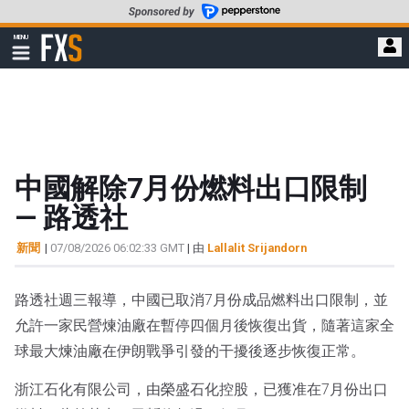
轉
至
FXStreet
MENU
主
顯
示
要
導
內
航
容
中國解除7月份燃料出口限制
— 路透社
新聞
|
07/08/2026 06:02:33 GMT
| 由
Lallalit Srijandorn
路透社週三報導，中國已取消7月份成品燃料出口限制，並
允許一家民營煉油廠在暫停四個月後恢復出貨，隨著這家全
球最大煉油廠在伊朗戰爭引發的干擾後逐步恢復正常。
浙江石化有限公司，由榮盛石化控股，已獲准在7月份出口