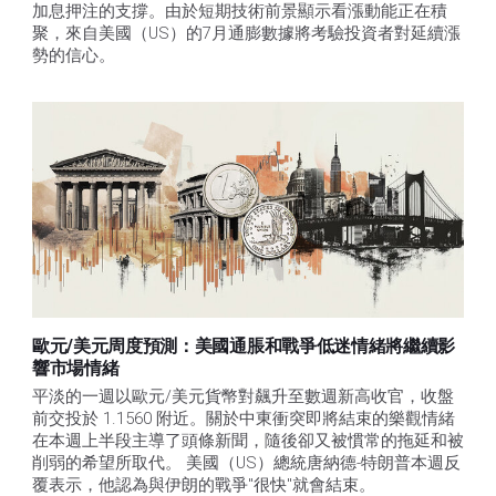
加息押注的支撐。由於短期技術前景顯示看漲動能正在積
聚，來自美國（US）的7月通膨數據將考驗投資者對延續漲
勢的信心。 
歐元/美元周度預測：美國通脹和戰爭低迷情緒將繼續影
響市場情緒
平淡的一週以歐元/美元貨幣對飆升至數週新高收官，收盤
前交投於 1.1560 附近。關於中東衝突即將結束的樂觀情緒
在本週上半段主導了頭條新聞，隨後卻又被慣常的拖延和被
削弱的希望所取代。 美國（US）總統唐納德-特朗普本週反
覆表示，他認為與伊朗的戰爭"很快"就會結束。