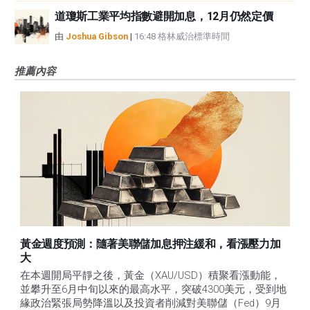
道瓊斯工業平均指數避開加息，12月仍然定價
由
Joshua Gibson
|
16:48 格林威治標準時間
推薦內容
黃金週度預測：隨著美聯儲加息押注緩和，看漲壓力加
大
在本週開局平靜之後，黃金（XAU/USD）積聚看漲動能，
並攀升至6月中旬以來的最高水平，突破4300美元，受到地
緣政治緊張局勢降溫以及投資者削減對美聯儲（Fed）9月