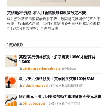
英格蘭銀行預計在六月會議後維持政策設定不變
報告預計將顯示消費者通脹下降，原因是美國與伊朗宣布停
火後，原油價格趨緩。我們的專家將於今日格林威治標準時
間12:00分析市場對此事件的反應
主要貨幣對
英鎊/美元價格預測：多頭需要1.3560才能打開
1.3600
由
Christian Borjon Valencia
|
8分鐘以前
歐元/美元價格預測：買家關注突破100日SMA
由
Vishal Chaturvedi
|
17:40 格林威治標準時間
紐西蘭元上漲，因美國勞動力市場疲軟令美元承壓
由
Ghiles Guezout
|
16:05 格林威治標準時間