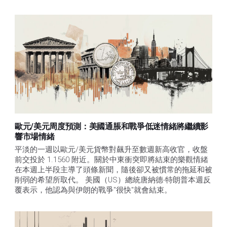
歐元/美元周度預測：美國通脹和戰爭低迷情緒將繼續影
響市場情緒
平淡的一週以歐元/美元貨幣對飆升至數週新高收官，收盤
前交投於 1.1560 附近。關於中東衝突即將結束的樂觀情緒
在本週上半段主導了頭條新聞，隨後卻又被慣常的拖延和被
削弱的希望所取代。 美國（US）總統唐納德-特朗普本週反
覆表示，他認為與伊朗的戰爭"很快"就會結束。