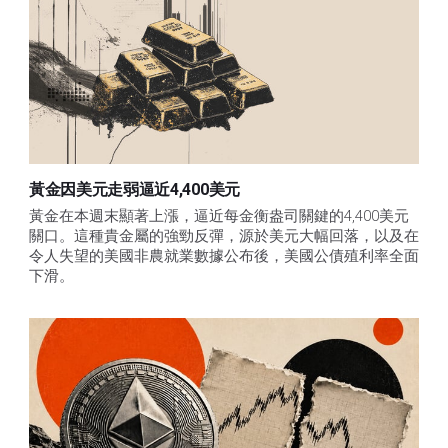
黃金因美元走弱逼近4,400美元
黃金在本週末顯著上漲，逼近每金衡盎司關鍵的4,400美元
關口。這種貴金屬的強勁反彈，源於美元大幅回落，以及在
令人失望的美國非農就業數據公布後，美國公債殖利率全面
下滑。