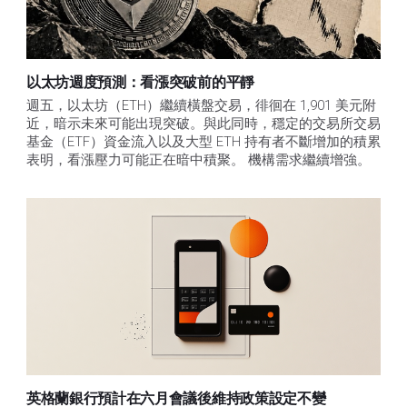
以太坊週度預測：看漲突破前的平靜
週五，以太坊（ETH）繼續橫盤交易，徘徊在 1,901 美元附
近，暗示未來可能出現突破。與此同時，穩定的交易所交易
基金（ETF）資金流入以及大型 ETH 持有者不斷增加的積累
表明，看漲壓力可能正在暗中積聚。 機構需求繼續增強。
英格蘭銀行預計在六月會議後維持政策設定不變