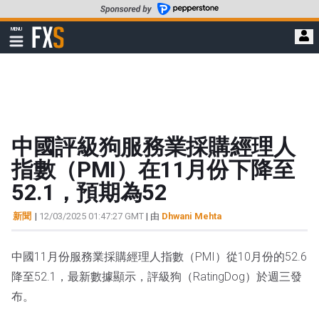
轉
至
FXStreet
MENU
主
顯
示
要
導
內
航
容
中國評級狗服務業採購經理人
指數（PMI）在11月份下降至
52.1，預期為52
新聞
|
12/03/2025 01:47:27 GMT
| 由
Dhwani Mehta
中國11月份服務業採購經理人指數（PMI）從10月份的52.6
降至52.1，最新數據顯示，評級狗（RatingDog）於週三發
布。