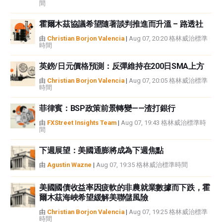
間
霍爾木茲協議希望隨著談判推進而升溫 – 路透社
由
Christian Borjon Valencia
|
Aug 07, 20:20 格林威治標準
時間
英鎊/日元價格預測：反彈維持在200日SMA上方
由
Christian Borjon Valencia
|
Aug 07, 20:05 格林威治標準
時間
菲律賓：BSP政策前景轉變——渣打銀行
由
FXStreet Insights Team
|
Aug 07, 19:43 格林威治標準時
間
下週展望：美國通膨將成為下週焦點
由
Agustin Wazne
|
Aug 07, 19:35 格林威治標準時間
美國國債收益率因疲軟的非農就業數據而下跌，霍
爾木茲海峽希望緩解美聯儲風險
由
Christian Borjon Valencia
|
Aug 07, 19:25 格林威治標準
時間