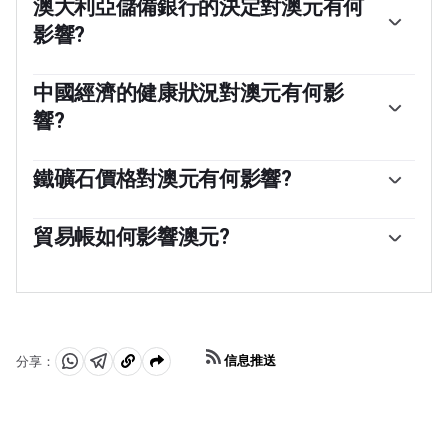
澳大利亞儲備銀行的決定對澳元有何
影響?
澳大利亞儲備銀行(RBA)通過設定澳大利亞各銀行相互拆借
的利率水平來影響澳元(AUD)。這影響了整個經濟的利率
中國經濟的健康狀況對澳元有何影
水平。澳大利亞央行的主要目標是通過上調或下調利率來
響?
維持2-3%的穩定通脹率。與其他主要央行相比，相對較高
的利率支持澳元，而相對較低的利率則支持澳元。澳大利
中國是澳大利亞最大的貿易夥伴，因此中國經濟的健康狀
亞央行還可以使用量化寬松和緊縮政策來影響信貸狀況，
況對澳元(AUD)的價值有重大影響。當中國經濟表現良好
鐵礦石價格對澳元有何影響?
前者對澳元不利，後者對澳元有利。
時，它會從澳大利亞購買更多的原材料、商品和服務，從
鐵礦石是澳大利亞最大的出口產品，根據2021年的數據，
而提振對澳元的需求，推高澳元的價值。當中國經濟增長
每年的出口額為1180億美元，中國是其主要出口目的地。
貿易帳如何影響澳元?
速度不如預期時，情況正好相反。因此，中國經濟增長數
因此，鐵礦石價格可以成為澳元的驅動因素。一般來說，
據的正面或負面驚喜通常會對澳元及其貨幣對產生直接影
貿易帳，即一個國家出口收入與進口收入之間的差額，是
如果鐵礦石價格上漲，澳元也會上漲，因為對澳元的總需
響。
影響澳元價值的另一個因素。如果澳大利亞生產受歡迎的
求會增加。如果鐵礦石價格下跌，情況則正好相反。較高
出口產品，那麽它的貨幣將純粹從尋求購買其出口產品的
的鐵礦石價格也往往導致澳大利亞更有可能出現貿易順
外國買家創造的剩余需求中獲得價值，而不是購買進口產
差，這對澳元也是有利的。
品的支出。因此，凈貿易余額為正會增強澳元，如果貿易
信息推送
分享：
余額為負則會產生相反的效果。
分
分
複
享
享
製
至
至
到