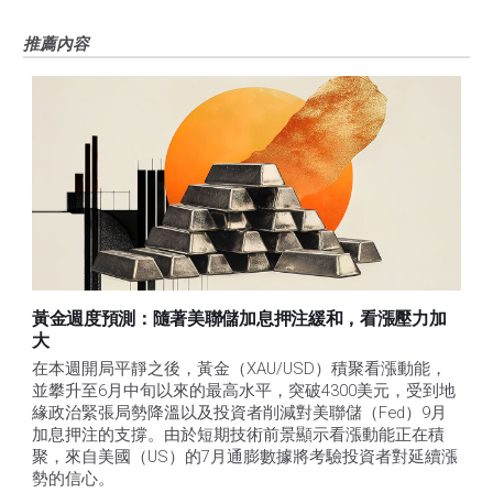
推薦內容
黃金週度預測：隨著美聯儲加息押注緩和，看漲壓力加
大
在本週開局平靜之後，黃金（XAU/USD）積聚看漲動能，
並攀升至6月中旬以來的最高水平，突破4300美元，受到地
緣政治緊張局勢降溫以及投資者削減對美聯儲（Fed）9月
加息押注的支撐。由於短期技術前景顯示看漲動能正在積
聚，來自美國（US）的7月通膨數據將考驗投資者對延續漲
勢的信心。 