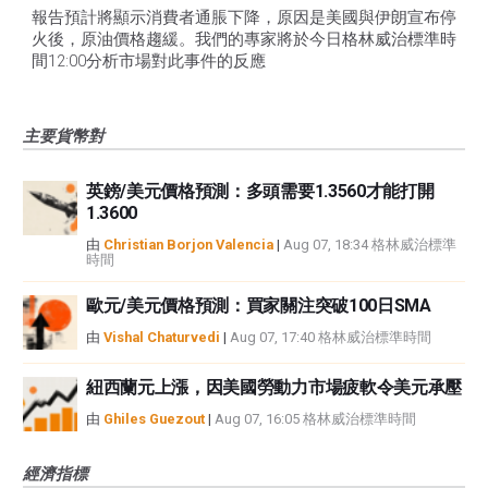
報告預計將顯示消費者通脹下降，原因是美國與伊朗宣布停
火後，原油價格趨緩。我們的專家將於今日格林威治標準時
間12:00分析市場對此事件的反應
主要貨幣對
英鎊/美元價格預測：多頭需要1.3560才能打開
1.3600
由
Christian Borjon Valencia
|
Aug 07, 18:34 格林威治標準
時間
歐元/美元價格預測：買家關注突破100日SMA
由
Vishal Chaturvedi
|
Aug 07, 17:40 格林威治標準時間
紐西蘭元上漲，因美國勞動力市場疲軟令美元承壓
由
Ghiles Guezout
|
Aug 07, 16:05 格林威治標準時間
經濟指標