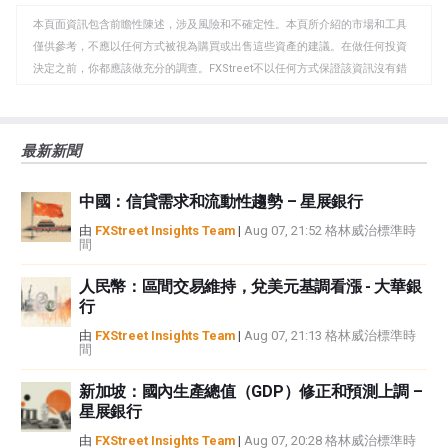
WhatsApp
Telegram
剪
本頁面資訊包含前瞻性陳述，涉及風險和不確定性。本頁所介紹的市場和工具
貼
僅供參考，不應以任何方式被視為購買或出售這些資產的建議。在做任何投資
板
決定之前，你都應該做充分的調查。FXStreet不以任何方式保證該資訊沒有錯
誤、錯誤或重大錯報。它也不保證這些資料是及時的。在公開市場投資涉及很
大的風險，包括損失全部或部分投資，以及精神上的痛苦。所有與投資有關的
風險、損失和成本，包括本金的全部損失，均由您負責。本文僅代表作者個人
最新新聞
觀點，並不代表FXStreet或其廣告商的官方政策或立場。作者不對本頁連結的
資訊負責。
中國：信貸需求和流動性趨勢 – 星展銀行
如果文章正文中沒有明確提到，在撰寫本文時，作者在本文中提到的任何股票
中都沒有頭寸，也沒有與文中提到的任何公司有業務關係。除了FXStreet，作
由
FXStreet Insights Team
|
Aug 07, 21:52 格林威治標準時
間
者沒有收到撰寫這篇文章的報酬。
FXStreet和作者不提供個性化的建議。作者對該資訊的準確性、完整性或適用
人民幣：區間交易維持，兌美元基調看漲 - 大華銀
性不作任何陳述。FXStreet和作者將不承擔任何錯誤，遺漏或任何損失，傷害
行
或損害由此資訊及其顯示或使用引起的。錯誤和遺漏除外。本文作者和
FXStreet並非註冊投資顧問，本文內容無意提供任何投資建議。
由
FXStreet Insights Team
|
Aug 07, 21:13 格林威治標準時
間
新加坡：國內生產總值（GDP）修正和預測上調 –
星展銀行
由
FXStreet Insights Team
|
Aug 07, 20:28 格林威治標準時