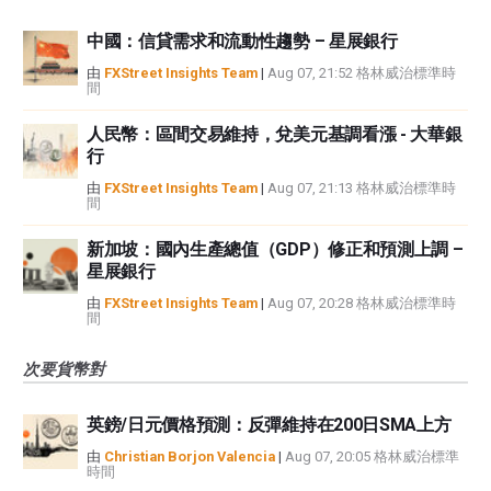
中國：信貸需求和流動性趨勢 – 星展銀行
由
FXStreet Insights Team
|
Aug 07, 21:52 格林威治標準時
間
人民幣：區間交易維持，兌美元基調看漲 - 大華銀
行
由
FXStreet Insights Team
|
Aug 07, 21:13 格林威治標準時
間
新加坡：國內生產總值（GDP）修正和預測上調 –
星展銀行
由
FXStreet Insights Team
|
Aug 07, 20:28 格林威治標準時
間
次要貨幣對
英鎊/日元價格預測：反彈維持在200日SMA上方
由
Christian Borjon Valencia
|
Aug 07, 20:05 格林威治標準
時間