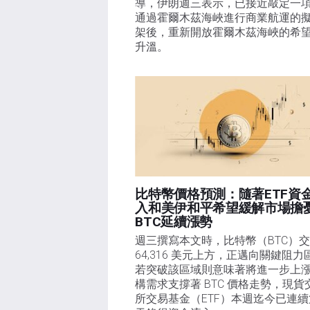
導，伊朗週三表示，已接近敲定一
通過霍爾木茲海峽進行商業航運的
架後，重新開放霍爾木茲海峽的希
升溫。
比特幣價格預測：隨著ETF資
入和美伊和平希望緩解市場擔
BTC延續漲勢
週三撰寫本文時，比特幣（BTC）交
64,316 美元上方，正邁向關鍵阻力
若突破該區域則意味著將進一步上
構需求支撐著 BTC 價格走勢，現貨
所交易基金（ETF）本週迄今已連