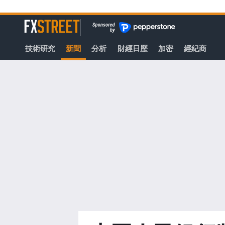
轉
至
FXStreet
主
要
技術研究
新聞
分析
財經日歷
加密
經紀商
內
容