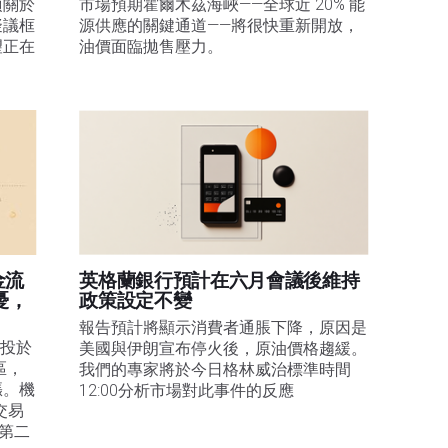
項關於
市場預期霍爾木茲海峽——全球近 20% 能
擬議框
源供應的關鍵通道——將很快重新開放，
望正在
油價面臨拋售壓力。 
金流
英格蘭銀行預計在六月會議後維持
憂，
政策設定不變
報告預計將顯示消費者通脹下降，原因是
投於 
美國與伊朗宣布停火後，原油價格趨緩。
區，
我們的專家將於今日格林威治標準時間
漲。機
12:00分析市場對此事件的反應
交易
續第二