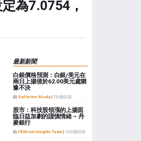
為7.0754，
最新新聞
白銀價格預測：白銀/美元在
兩日上揚後於62.00美元處猶
豫不決
由
Guillermo Alcala
|
7分鐘以前
股市：科技股領漲的上揚面
臨日益加劇的謹慎情緒 – 丹
麥銀行
由
FXStreet Insights Team
|
13分鐘以前