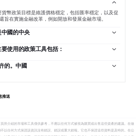
主要貨幣政策目標是維護價格穩定，包括匯率穩定，以及促
還旨在實施金融改革，例如開放和發展金融市場。
是中國的中央
華人民共和國（PRC）國家擁有，因此不被視為一個自主
國共產黨（CCP）委員會書記對中國人民銀行的管理和方
）主要使用的政策工具包括：
。然而，潘功勝先生目前同時擔任這兩個職位。
銀行使用更廣泛的貨幣政策工具來實現其目標。主要工
R）、中期借貸便利（MLF）、外匯干預和存款準備金率
許的。中國
價利率（LPR）是中國的基準利率。LPR的變動直接影響
——這在整個金融系統中只佔一小部分。根據《海峽時
付的利率以及儲蓄所支付的利息。通過調整LPR，中國中
貸款機構微眾銀行和網商銀行，這兩者均由科技巨頭騰
率。
年，中國允許完全由私營資金資本化的國內貸款機構在國家
息推送
本頁所介紹的市場和工具僅供參考，不應以任何方式被視為購買或出售這些資產的建議。在做
eet不以任何方式保證該資訊沒有錯誤、錯誤或重大錯報。它也不保證這些資料是及時的。在公