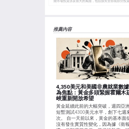
開市場投資涉及很大的風險，包括損失全部或部分投
板
負責。本文僅代表作者個人觀點，並不代表FXStre
如果文章正文中沒有明確提到，在撰寫本文時，作者
FXStreet，作者沒有收到撰寫這篇文章的報酬。
FXStreet和作者不提供個性化的建議。作者對該資
推薦內容
失，傷害或損害由此資訊及其顯示或使用引起的。錯誤和
4,350美元和美國非農就業數
為焦點：黃金多頭緊握霍爾木
峽重新開放希望
黃金延續此前的大幅突破，週四亞
短暫測試4300美元水平，創下七週
次。 自一天前以來，黃金的基本面
沒有發生實質性變化，因為據《衛