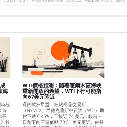
資，以及精神上的痛苦。所有與投資有關的風險、損失和成本，包括本金的全部損失，均由您
et或其廣告商的官方政策或立場。作者不對本頁連結的資訊負責。
在本文中提到的任何股票中都沒有頭寸，也沒有與文中提到的任何公司有業務關係。除了
訊的準確性、完整性或適用性不作任何陳述。FXStreet和作者將不承擔任何錯誤，遺漏或任何損
遺漏除外。本文作者和FXStreet並非註冊投資顧問，本文內容無意提供任何投資建議。
據成
WTI價格預測：隨著霍爾木茲海峽
茲海
重新開放的希望，WTI下行可能指
向67美元附近
洲時段
週四歐洲早盤，紐約商品交易所
來首
（NYMEX）西德克薩斯中質油（WTI）期
似乎
貨下跌 0.45%，至接近 74 美元，較前一
報》報
日創下的三週低點 73.51 美元更近。由於