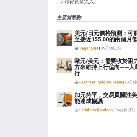
天錄得資金流入。
主要貨幣對
美元/日元價格預測：可
至接近155.00的兩個月
由
Sagar Dua
|
39分鐘以前
歐元/美元：需要收於阻
方來維持上行偏向——大
行
由
FXStreet Insights Team
|
53分
加元持平，交易員關注美
能達成協議
由
Lallalit Srijandorn
|
54分鐘以前