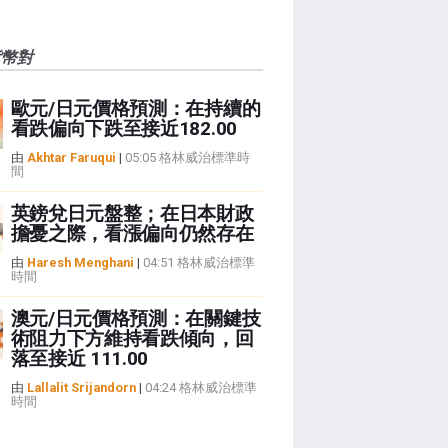
貨幣對
歐元/日元價格預測：在持續的
看跌偏向下跌至接近182.00
由
Akhtar Faruqui
|
05:05 格林威治標準時
間
英鎊兌日元盤整；在日本財政
擔憂之際，看漲偏向仍然存在
由
Haresh Menghani
|
04:51 格林威治標準
時間
澳元/日元價格預測：在關鍵技
術阻力下方維持看跌傾向，回
落至接近 111.00
由
Lallalit Srijandorn
|
04:24 格林威治標準
時間