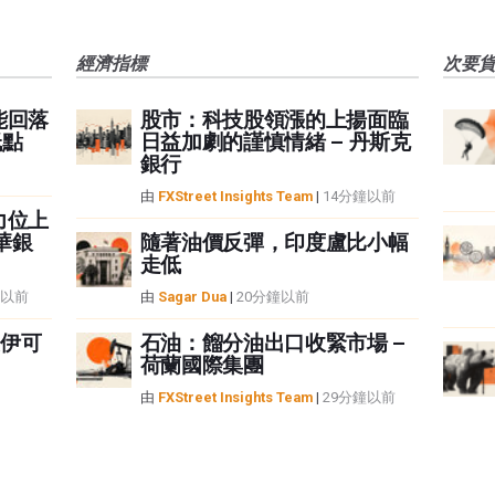
經濟指標
次要
能回落
股市：科技股領漲的上揚面臨
低點
日益加劇的謹慎情緒 – 丹斯克
銀行
由
FXStreet Insights Team
|
14分鐘以前
力位上
華銀
隨著油價反彈，印度盧比小幅
走低
鐘以前
由
Sagar Dua
|
20分鐘以前
伊可
石油：餾分油出口收緊市場 –
荷蘭國際集團
由
FXStreet Insights Team
|
29分鐘以前