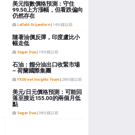
美元指數價格預測：守住
99.50上方漲幅，但看跌偏向
仍然存在
由
Lallalit Srijandorn
|
14分鐘以前
隨著油價反彈，印度盧比小
幅走低
由
Sagar Dua
|
19分鐘以前
石油：餾分油出口收緊市場
– 荷蘭國際集團
由
FXStreet Insights Team
|
28分鐘以前
美元/日元價格預測：可能回
落至接近155.00的兩個月低
點
由
Sagar Dua
|
38分鐘以前