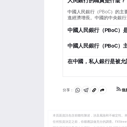
人民銀行的職責是什麼？
中國人民銀行（PBoC）的
進經濟增長。中國的中央銀行
中國人民銀行（PBoC）
中國人民銀行（PBoC）由中
機構。由國務院主席提名的中
中國人民銀行（PBoC
向有著關鍵影響，而不是行長
與西方經濟體不同，中國人民
具包括七天逆回購利率（RR
在中國，私人銀行是被允
（RRR）。然而，貸款市場報
是的，中國有19家私營銀行
市場上貸款和抵押貸款所需支
報》，最大的私營銀行是數字
央銀行還可以影響人民幣的匯
訊和螞蟻集團支持。2014
主導的金融領域運營。
信
分享：
分
分
複
享
享
製
至
至
到
WhatsApp
Telegram
剪
本頁面資訊包含前瞻性陳述，涉及風險和不確定性。
貼
任何投資決定之前，你都應該做充分的調查。FXStr