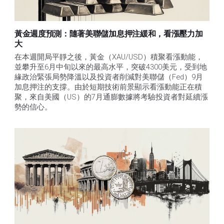
黃金週度預測：隨著美聯儲加息押注緩和，看漲壓力加
大
在本週開局平靜之後，黃金（XAU/USD）積聚看漲動能，
並攀升至6月中旬以來的最高水平，突破4300美元，受到地
緣政治緊張局勢降溫以及投資者削減對美聯儲（Fed）9月
加息押注的支撐。由於短期技術前景顯示看漲動能正在積
聚，來自美國（US）的7月通膨數據將考驗投資者對延續漲
勢的信心。 