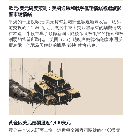
歐元/美元周度預測：美國通脹和戰爭低迷情緒將繼續影
響市場情緒
平淡的一週以歐元/美元貨幣對飆升至數週新高收官，收盤
前交投於 1.1560 附近。關於中東衝突即將結束的樂觀情緒
在本週上半段主導了頭條新聞，隨後卻又被慣常的拖延和被
削弱的希望所取代。 美國（US）總統唐納德-特朗普本週反
覆表示，他認為與伊朗的戰爭"很快"就會結束。
黃金因美元走弱逼近4,400美元
黃金在本週末顯著上漲，逼近每金衡盎司關鍵的4,400美元