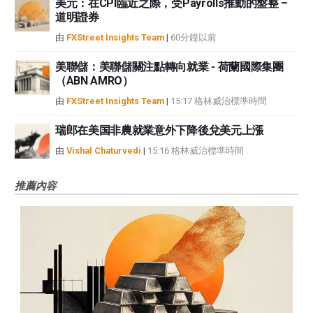
美元：在CPI臨近之際，受Payrolls推動的盤整 –
道明證券
由
FXStreet Insights Team
|
60分鐘以前
美聯儲：美聯儲關注點轉向就業 - 荷蘭國際集團
（ABN AMRO）
由
FXStreet Insights Team
|
15:17 格林威治標準時間
瑞郎在美国非農就業意外下降後兌美元上漲
由
Vishal Chaturvedi
|
15:16 格林威治標準時間
推薦內容