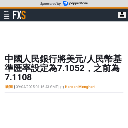
轉
至
FXStreet
MENU
主
顯
示
要
導
內
航
容
中國人民銀行將美元/人民幣基
準匯率設定為7.1052，之前為
7.1108
新聞
|
09/04/2025 01:16:43 GMT
| 由
Haresh Menghani