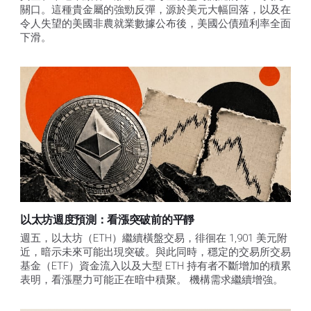
關口。這種貴金屬的強勁反彈，源於美元大幅回落，以及在
令人失望的美國非農就業數據公布後，美國公債殖利率全面
下滑。
以太坊週度預測：看漲突破前的平靜
週五，以太坊（ETH）繼續橫盤交易，徘徊在 1,901 美元附
近，暗示未來可能出現突破。與此同時，穩定的交易所交易
基金（ETF）資金流入以及大型 ETH 持有者不斷增加的積累
表明，看漲壓力可能正在暗中積聚。 機構需求繼續增強。