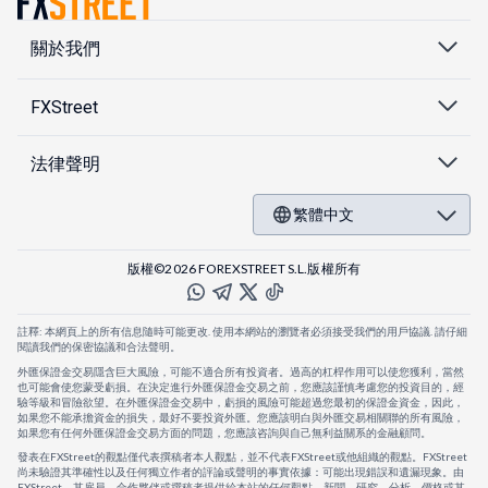
關於我們
FXStreet
法律聲明
繁體中文
版權©2026 FOREXSTREET S.L.版權所有
註釋: 本網頁上的所有信息隨時可能更改. 使用本網站的瀏覽者必須接受我們的用戶協議. 請仔細
閱讀我們的保密協議和合法聲明。
外匯保證金交易隱含巨大風險，可能不適合所有投資者。過高的杠桿作用可以使您獲利，當然
也可能會使您蒙受虧損。在決定進行外匯保證金交易之前，您應該謹慎考慮您的投資目的，經
驗等級和冒險欲望。在外匯保證金交易中，虧損的風險可能超過您最初的保證金資金，因此，
如果您不能承擔資金的損失，最好不要投資外匯。您應該明白與外匯交易相關聯的所有風險，
如果您有任何外匯保證金交易方面的問題，您應該咨詢與自己無利益關系的金融顧問。
發表在FXStreet的觀點僅代表撰稿者本人觀點，並不代表FXStreet或他組織的觀點。FXStreet
尚未驗證其準確性以及任何獨立作者的評論或聲明的事實依據：可能出現錯誤和遺漏現象。由
FXStreet、其雇員、合作夥伴或撰稿者提供給本站的任何觀點、新聞、研究、分析、價格或其