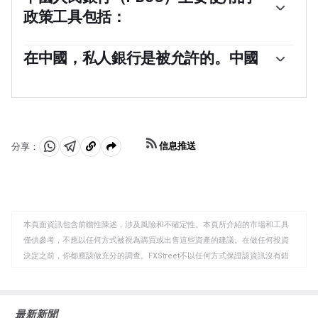
國共產黨（CCP）委員會書記對中國人民銀行的管理和方
政策工具包括：
向有著關鍵影響，而不是行長。然而，潘功勝先生目前同
時擔任這兩個職位。
與西方經濟體不同，中國人民銀行使用更廣泛的貨幣政策
工具來實現其目標。主要工具包括七天逆回購利率
在中國，私人銀行是被允許的。中國
（RRR）、中期借貸便利（MLF）、外匯干預和存款準備
是的，中國有19家私營銀行——這在整個金融系統中只佔
金率（RRR）。然而，貸款市場報價利率（LPR）是中國的
一小部分。根據《海峽時報》，最大的私營銀行是數字貸
基準利率。LPR的變動直接影響市場上貸款和抵押貸款所
款機構微眾銀行和網商銀行，這兩者均由科技巨頭騰訊和
需支付的利率以及儲蓄所支付的利息。通過調整LPR，中
螞蟻集團支持。2014年，中國允許完全由私營資金資本化
國中央銀行還可以影響人民幣的匯率。
的國內貸款機構在國家主導的金融領域運營。
信息推送
分享：
分
分
複
享
享
製
至
至
到
WhatsApp
Telegram
剪
本頁面資訊包含前瞻性陳述，涉及風險和不確定性。本頁所介紹的市場和工具
貼
僅供參考，不應以任何方式被視為購買或出售這些資產的建議。在做任何投資
板
決定之前，你都應該做充分的調查。FXStreet不以任何方式保證該資訊沒有錯
誤、錯誤或重大錯報。它也不保證這些資料是及時的。在公開市場投資涉及很
大的風險，包括損失全部或部分投資，以及精神上的痛苦。所有與投資有關的
風險、損失和成本，包括本金的全部損失，均由您負責。本文僅代表作者個人
最新新聞