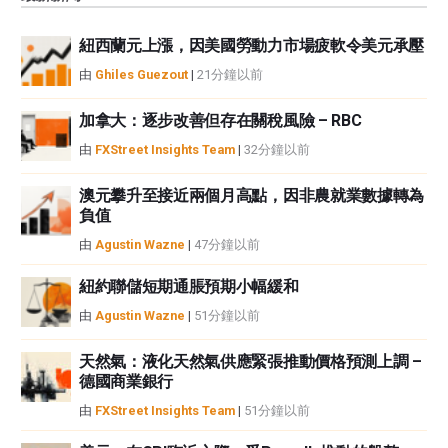
觀點，並不代表FXStreet或其廣告商的官方政策或立場。作者不對本頁連結的
資訊負責。
紐西蘭元上漲，因美國勞動力市場疲軟令美元承壓
如果文章正文中沒有明確提到，在撰寫本文時，作者在本文中提到的任何股票
中都沒有頭寸，也沒有與文中提到的任何公司有業務關係。除了FXStreet，作
由
Ghiles Guezout
|
21分鐘以前
者沒有收到撰寫這篇文章的報酬。
FXStreet和作者不提供個性化的建議。作者對該資訊的準確性、完整性或適用
加拿大：逐步改善但存在關稅風險 – RBC
性不作任何陳述。FXStreet和作者將不承擔任何錯誤，遺漏或任何損失，傷害
由
FXStreet Insights Team
|
32分鐘以前
或損害由此資訊及其顯示或使用引起的。錯誤和遺漏除外。本文作者和
FXStreet並非註冊投資顧問，本文內容無意提供任何投資建議。
澳元攀升至接近兩個月高點，因非農就業數據轉為
負值
由
Agustin Wazne
|
47分鐘以前
紐約聯儲短期通脹預期小幅緩和
由
Agustin Wazne
|
51分鐘以前
天然氣：液化天然氣供應緊張推動價格預測上調 –
德國商業銀行
由
FXStreet Insights Team
|
51分鐘以前