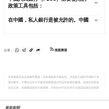
國共產黨（CCP）委員會書記對中國人民銀行的管理和方
政策工具包括：
向有著關鍵影響，而不是行長。然而，潘功勝先生目前同
時擔任這兩個職位。
與西方經濟體不同，中國人民銀行使用更廣泛的貨幣政策
工具來實現其目標。主要工具包括七天逆回購利率
在中國，私人銀行是被允許的。中國
（RRR）、中期借貸便利（MLF）、外匯干預和存款準備
是的，中國有19家私營銀行——這在整個金融系統中只佔
金率（RRR）。然而，貸款市場報價利率（LPR）是中國的
一小部分。根據《海峽時報》，最大的私營銀行是數字貸
基準利率。LPR的變動直接影響市場上貸款和抵押貸款所
款機構微眾銀行和網商銀行，這兩者均由科技巨頭騰訊和
需支付的利率以及儲蓄所支付的利息。通過調整LPR，中
螞蟻集團支持。2014年，中國允許完全由私營資金資本化
國中央銀行還可以影響人民幣的匯率。
的國內貸款機構在國家主導的金融領域運營。
信息推送
分享：
分
分
複
享
享
製
至
至
到
WhatsApp
Telegram
剪
本頁面資訊包含前瞻性陳述，涉及風險和不確定性。本頁所介紹的市場和工具
貼
僅供參考，不應以任何方式被視為購買或出售這些資產的建議。在做任何投資
板
決定之前，你都應該做充分的調查。FXStreet不以任何方式保證該資訊沒有錯
誤、錯誤或重大錯報。它也不保證這些資料是及時的。在公開市場投資涉及很
大的風險，包括損失全部或部分投資，以及精神上的痛苦。所有與投資有關的
風險、損失和成本，包括本金的全部損失，均由您負責。本文僅代表作者個人
最新新聞