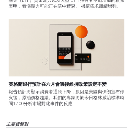
基金（ETF）資金流入以及大型 ETH 持有者不斷增加的積累
表明，看漲壓力可能正在暗中積聚。 機構需求繼續增強。
英格蘭銀行預計在六月會議後維持政策設定不變
報告預計將顯示消費者通脹下降，原因是美國與伊朗宣布停
火後，原油價格趨緩。我們的專家將於今日格林威治標準時
間12:00分析市場對此事件的反應
主要貨幣對