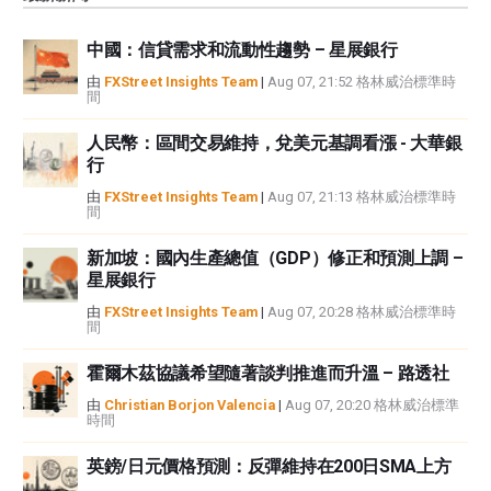
觀點，並不代表FXStreet或其廣告商的官方政策或立場。作者不對本頁連結的
資訊負責。
中國：信貸需求和流動性趨勢 – 星展銀行
如果文章正文中沒有明確提到，在撰寫本文時，作者在本文中提到的任何股票
中都沒有頭寸，也沒有與文中提到的任何公司有業務關係。除了FXStreet，作
由
FXStreet Insights Team
|
Aug 07, 21:52 格林威治標準時
間
者沒有收到撰寫這篇文章的報酬。
FXStreet和作者不提供個性化的建議。作者對該資訊的準確性、完整性或適用
人民幣：區間交易維持，兌美元基調看漲 - 大華銀
性不作任何陳述。FXStreet和作者將不承擔任何錯誤，遺漏或任何損失，傷害
行
或損害由此資訊及其顯示或使用引起的。錯誤和遺漏除外。本文作者和
FXStreet並非註冊投資顧問，本文內容無意提供任何投資建議。
由
FXStreet Insights Team
|
Aug 07, 21:13 格林威治標準時
間
新加坡：國內生產總值（GDP）修正和預測上調 –
星展銀行
由
FXStreet Insights Team
|
Aug 07, 20:28 格林威治標準時
間
霍爾木茲協議希望隨著談判推進而升溫 – 路透社
由
Christian Borjon Valencia
|
Aug 07, 20:20 格林威治標準
時間
英鎊/日元價格預測：反彈維持在200日SMA上方