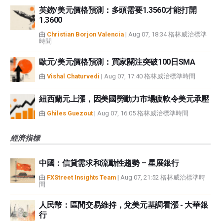
英鎊/美元價格預測：多頭需要1.3560才能打開
1.3600
由
Christian Borjon Valencia
|
Aug 07, 18:34 格林威治標準
時間
歐元/美元價格預測：買家關注突破100日SMA
由
Vishal Chaturvedi
|
Aug 07, 17:40 格林威治標準時間
紐西蘭元上漲，因美國勞動力市場疲軟令美元承壓
由
Ghiles Guezout
|
Aug 07, 16:05 格林威治標準時間
經濟指標
中國：信貸需求和流動性趨勢 – 星展銀行
由
FXStreet Insights Team
|
Aug 07, 21:52 格林威治標準時
間
人民幣：區間交易維持，兌美元基調看漲 - 大華銀
行