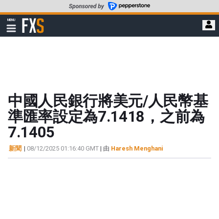
轉
至
FXStreet
MENU
主
顯
示
要
導
內
航
容
中國人民銀行將美元/人民幣基
準匯率設定為7.1418，之前為
7.1405
新聞
|
08/12/2025 01:16:40 GMT
| 由
Haresh Menghani