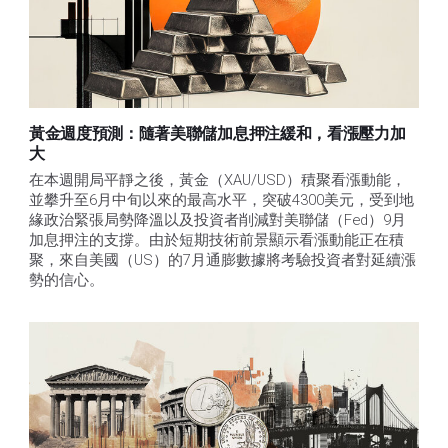
黃金週度預測：隨著美聯儲加息押注緩和，看漲壓力加
大
在本週開局平靜之後，黃金（XAU/USD）積聚看漲動能，
並攀升至6月中旬以來的最高水平，突破4300美元，受到地
緣政治緊張局勢降溫以及投資者削減對美聯儲（Fed）9月
加息押注的支撐。由於短期技術前景顯示看漲動能正在積
聚，來自美國（US）的7月通膨數據將考驗投資者對延續漲
勢的信心。 