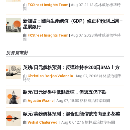
由
FXStreet Insights Team
|
Aug 07, 21:13 格林威治標準時
間
新加坡：國內生產總值（GDP）修正和預測上調 –
星展銀行
由
FXStreet Insights Team
|
Aug 07, 20:28 格林威治標準時
間
次要貨幣對
英鎊/日元價格預測：反彈維持在200日SMA上方
由
Christian Borjon Valencia
|
Aug 07, 20:05 格林威治標準
時間
歐元/日元從盤中低點反彈，但週五仍下跌
由
Agustin Wazne
|
Aug 07, 18:50 格林威治標準時間
歐元/英鎊價格預測：混合動能信號指向更多盤整
由
Vishal Chaturvedi
|
Aug 07, 12:16 格林威治標準時間