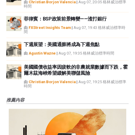
由
Christian Borjon Valencia
|
Aug 07, 20:05 格林威治標準
時間
菲律賓：BSP政策前景轉變——渣打銀行
由
FXStreet Insights Team
|
Aug 07, 19:43 格林威治標準時
間
下週展望：美國通膨將成為下週焦點
由
Agustin Wazne
|
Aug 07, 19:35 格林威治標準時間
美國國債收益率因疲軟的非農就業數據而下跌，霍
爾木茲海峽希望緩解美聯儲風險
由
Christian Borjon Valencia
|
Aug 07, 19:25 格林威治標準
時間
推薦內容