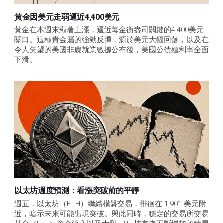
黃金因美元走弱逼近4,400美元
黃金在本週末顯著上漲，逼近每金衡盎司關鍵的4,400美元
關口。這種貴金屬的強勁反彈，源於美元大幅回落，以及在
令人失望的美國非農就業數據公布後，美國公債殖利率全面
下滑。
以太坊週度預測：看漲突破前的平靜
週五，以太坊（ETH）繼續橫盤交易，徘徊在 1,901 美元附
近，暗示未來可能出現突破。與此同時，穩定的交易所交易