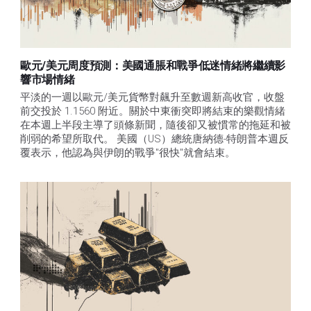
歐元/美元周度預測：美國通脹和戰爭低迷情緒將繼續影
響市場情緒
平淡的一週以歐元/美元貨幣對飆升至數週新高收官，收盤
前交投於 1.1560 附近。關於中東衝突即將結束的樂觀情緒
在本週上半段主導了頭條新聞，隨後卻又被慣常的拖延和被
削弱的希望所取代。 美國（US）總統唐納德-特朗普本週反
覆表示，他認為與伊朗的戰爭"很快"就會結束。